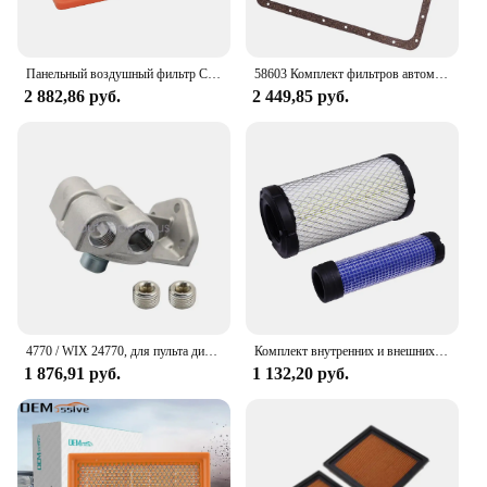
Панельный воздушный фильтр CA10261, дополнительный защитный гибкий прямоугольный заменитель FRAM CA10261 Purolator A56314 WIX 46930 OE 53034051AB
58603 Комплект фильтров автоматической коробки передач WIX подходит для Toyota Land Cruiser Lexus SC300 SC400 LS400 Volvo 240 960 S90 V90, новый базовый
2 882,86 руб.
2 449,85 руб.
4770 / WIX 24770, для пульта дистанционного крепления, дизель, для CAT 1R-0749, 1R-0750
Комплект внутренних и внешних воздушных фильтров P822686 546449 4163715 119515-12520, подходит для Wix Bobcat Mar yanwt Kawasaki Komatsu Kubota Skyjack
1 876,91 руб.
1 132,20 руб.