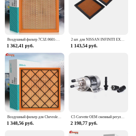
Воздушный фильтр 7C3Z-9601-A для Ford F150 F-150 Lobo 2009 2010 2011 2012 2013 2014 2015 2016 2017 2018 2019 2.7L 3.5L 3.7L 4.6L
2 шт. для NISSAN INFINITI EX35 G35 G37 Q60 QX50 370Z EX37 G25 Q40 350Z Skyline Fairlady Z Z34 16546JK20A воздушный фильтр двигателя автомобиля
1 362,41 руб.
1 143,54 руб.
Воздушный фильтр для Chevrolet Cruze 2008 2009 2010 2011 2012 2013 2014 2015 2016 1.4L 1.7L 2.0L 834126 13272719 Автомобильные аксессуары
C5 Corvette OEM сменный регулятор давления топлива/фильтр LS1/LS6 WIX 33737
1 348,56 руб.
2 198,77 руб.