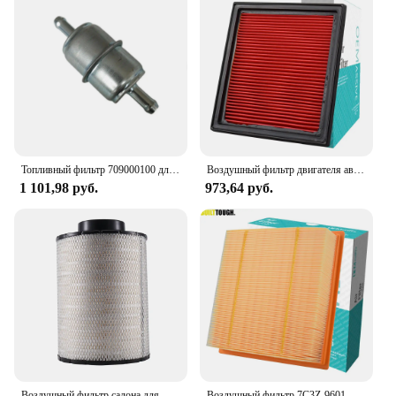
Топливный фильтр 709000100 для Ski Doo 850 Etec 600 Etec 800 Etec Can-Am Maverick Outlander Wix Gold 513033719, 3 шт.
Воздушный фильтр двигателя автомобиля для NISSAN INFINITI EX35 G35 G37 Q60 QX50 370z EX37 G25 Q40 350Z 16546JK20A 16546-JK20A Комплект аксессуаров
1 101,98 руб.
973,64 руб.
Воздушный фильтр салона для Donaldson B085011 Napa 6637 Fram CA6818 Fleetguard AH1141 WIX 46637
Воздушный фильтр 7C3Z-9601-A для Ford F-150 F150, летняя экспедиция