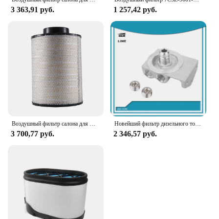
3 363,91 руб.
1 257,42 руб.
Воздушный фильтр салона для Donaldson B085011 Napa 6637 Fram CA6818 Fleetguard AH1141 WIX 46637
Новейший фильтр дизельного топлива 4770/WIX 24770, основание с дистанционным креплением, подходит для CAT 1R-0749, прямая замена автомобильных аксессуаров
3 700,77 руб.
2 346,57 руб.