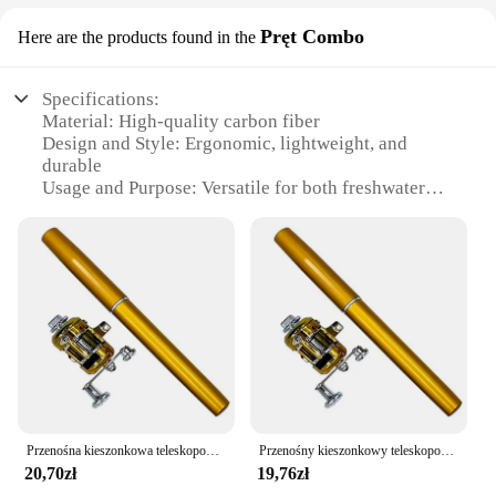
Pręt Combo
Here are the products found in the
Specifications:
Material: High-quality carbon fiber
Design and Style: Ergonomic, lightweight, and
durable
Usage and Purpose: Versatile for both freshwater
and saltwater fishing
Performance and Property: Superior sensitivity and
strength
Parts and Accessories: Includes a variety of hooks
and lures
Applicable People: Ideal for both novice and
experienced anglers
Features:
|Vendors|
Przenośna kieszonkowa teleskopowa mini wędka w kształcie długopisu, składana wędka z zestawem kołowrotków
Przenośny kieszonkowy teleskopowa Mini wędka kształt pióra składana wędka z kołowrotek
**Unmatched Performance and Durability**
20,70zł
19,76zł
The Wędki Pręt Combo is crafted from premium