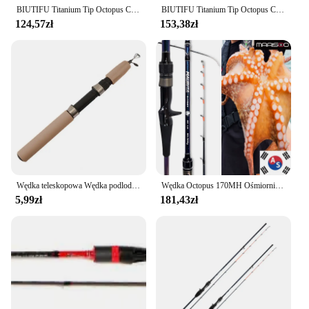
BIUTIFU Titanium Tip Octopus Casting Jigging Fuji Fishing Rod 1.7m Power 25-120g T1000 Carbon High Quality Lure Squid Boat Pole
BIUTIFU Titanium Tip Octopus Casting Jigging Fishing Rods 1.75m Power M/H 20-120g T1000 Carbon High Quality Squid Phishger Pole
124,57zł
153,38zł
Wędka teleskopowa Wędka podlodowa z gąbkowym uchwytem z pianki na pstrąga Walleye Okoń Akcesoria zimowe
Wędka Octopus 170MH Ośmiornica Polypus Vari funkcjonalna wędka Seabass Rockfish
5,99zł
181,43zł