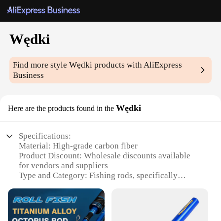
Wędki
Find more style
Wędki
products with AliExpress
Business
Wędki
Here are the products found in the
Specifications:
Material: High-grade carbon fiber
Product Discount: Wholesale discounts available
for vendors and suppliers
Type and Category: Fishing rods, specifically
designed for freshwater and saltwater use
Design and Style: Ergonomic grip and sleek design
for comfort and style
Usage and Purpose: Ideal for both novice and