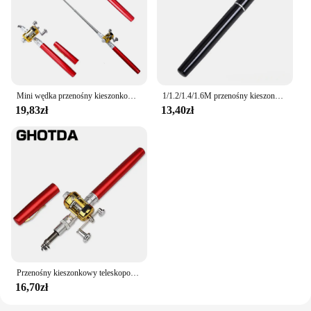
Mini wędka przenośny kieszonkowy drążek teleskopowy kształt pióra składana wędka z kołowrotek do łowienia w jeziorze rzecznym na świeżym powietrzu
1/1.2/1.4/1.6M przenośny kieszonkowy teleskopowa Mini wędka kształt pióra złożona wędka bez kołowrotek
19,83zł
13,40zł
Przenośny kieszonkowy teleskopowy Mini wędka kształt pióra składany wędka z kołowrotek
16,70zł