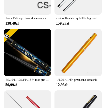
Pesca łódź wędki morskie mątwy kalmary ośmiornica wędka Webfoot spadek przynęty węglowe 2 sztuka Casting 4 rodzaj
Goture Kaishin Squid Fishing Rod 1.7M 1.83M 2 Sections M Casting Rod 30T Carbon Fiber Saltwater Sea Boat Jigging Squid Lure Rod
138,48zł
159,27zł
8/9/10/11/12/13/14/15 M moc pręt ręczny z włókna węglowego tajwan Wedkarstwo Olta czarny Pit długi odcinek drążek wędkarski Pesca sprzęt wędkarski
1/1.2/1.4/1.6M przenośna kieszonkowa teleskopowa mini wędka w kształcie długopisu składana wędka bez kołowrotka
50,99zł
12,98zł