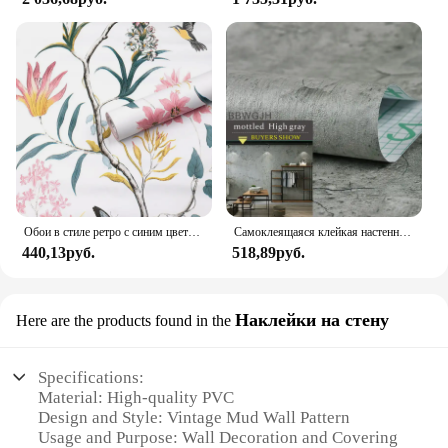
Обои в стиле ретро с синим цветком - самоклеящаяся контактная бумага, съемные водонепроницаемые обои «сделай сам», подходят для украшения мебели
Самоклеящаяся клейкая настенная бумага из ПВХ в ретро стиле, серая Скандинавская промышленная Настенная Наклейка с защитой от ветра для комнаты, домашнего декора, контактная бумага
440,13руб.
518,89руб.
Наклейки на стену
Here are the products found in the
Specifications:
Material: High-quality PVC
Design and Style: Vintage Mud Wall Pattern
Usage and Purpose: Wall Decoration and Covering