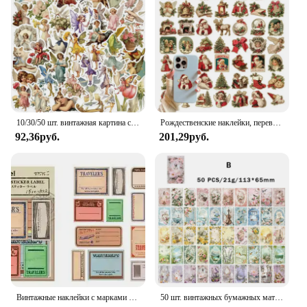
10/30/50 шт. винтажная картина с ангелом, ПВХ наклейка, эстетическое украшение для детей
Рождественские наклейки, переводная наклейка, винтажные водонепроницаемые наклейки, праздничная декоративная наклейка для мобильного телефона, ноутбука
92,36руб.
201,29руб.
Винтажные наклейки с марками Jamie Notes, наклейки с индивидуальной этикеткой для путешественников, Мидори, блокнотов, дневников, канцелярские наклейки
50 шт. винтажных бумажных материалов Journamm для творчества, скрапбукинга, коллажа, нежелательного журнала, эстетические канцелярские принадлежности, планировщик, Декор, крафт-бумага