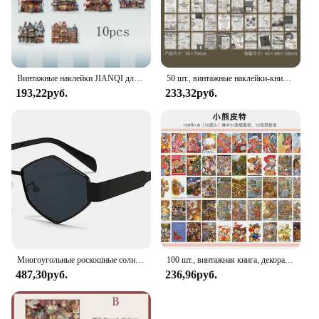
Винтажные наклейки JIANQI для дома, 10 шт., эстетические Декоративные наклейки для скрапбукинга, дневника, альбома ручной работы, дневника
50 шт., винтажные наклейки-книжки
193,22руб.
233,32руб.
Многоугольные роскошные солнцезащитные очки, женские брендовые модные ромбовидные солнцезащитные очки, Женские винтажные металлические очки с оттенками бриллиантов 2024 в стиле ретро
100 шт., винтажная книга, декоративный Дневник для скрапбукинга своими руками
487,30руб.
236,96руб.