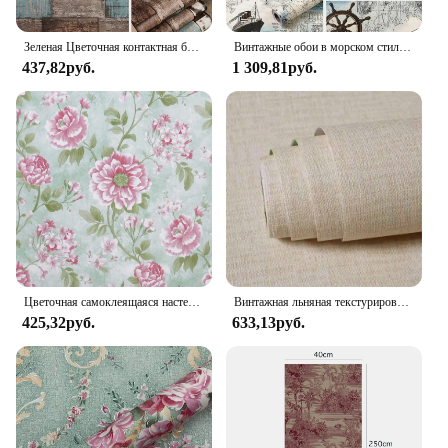
Зеленая Цветочная контактная бумага, виниловая самоклеящаяся бумага для стен, винтажные самоклеящиеся обои для спальни, ящиков, шкафов, ванной комнаты
Винтажные обои в морском стиле, самоклеящаяся пленка для стен, рулон бумаги, декоративное покрытие, декоративная пленка для комнаты
437,82руб.
1 309,81руб.
Цветочная самоклеящаяся настенная бумага, цветочный контакт, декоративная винтажная Цветочная самоклеящаяся бумага, виниловый рулон для украшения стен
Винтажная льняная текстурированная самоклеящаяся настенная бумага для гостиной, спальни, настенные наклейки, виниловая Водонепроницаемая контактная бумага, домашний декор
425,32руб.
633,13руб.