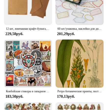
looking to create a cohesive set for a project or
simply need a single roll for a quick refresh, the
Vintage Mud Wall Contact Paper is the perfect
solution.
12 шт., винтажная крафт-бумага, бумага для письма в Европейском стиле, бумага для письма, бумажные принадлежности
60 шт./упаковка, наклейки для дневника
229,58руб.
201,29руб.
Ковбойские стикеры в западном стиле, винтажные Стильные наклейки «сделай сам» для ноутбука, багажа, холодильника, чашки для телефона, скейтборда, детская игрушка из водонепроницаемого ПВХ
Ретро ботанические принты, постеры, крафт-бумага, растение, цветок, иллюстрация, винтажный домашний кабинет, художественный декор стен, эстетическая живопись
183,50руб.
170,13руб.