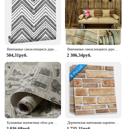
Винтажные самоклеящиеся деревянные обои, натуральная черная белая деревянная контактная бумага, бумажная обшивка и Наклейка на стену
Винтажные самоклеящиеся деревянные обои, натуральное дерево, темно-серое дерево, контактная бумага, бумажная обшивка и наклейка, Настенная бумага
504,31руб.
2 306,34руб.
Бумажные контактные обои для газет, 10 м, винтажные самоклеящиеся обои, съемные обои для мебели, полки, выдвижных ящиков, подкладка для дома
Деревенская винтажная кирпичная кожура и клейкая настенная бумага 3D клейкая искусственная текстурированная Съемная настенная бумага контактная полка самоклеющиеся фрески
2 036,68руб.
1 735,31руб.