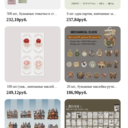
500 шт., бумажные этикетки в стиле Библии
6 шт. одна партия, винтажные закуски, фрукты, магазин, декоративные наклейки для скрапбукинга, кавайные наклейки для журнала, канцелярские принадлежности
232,10руб.
237,84руб.
100 шт./упак., винтажные наклейки с цветочными уплотнениями для малого бизнеса, подарочная коробка, упаковочный декор, наклейка «Спасибо», уплотнительная этикетка, канцелярские принадлежности
20 шт., бумажные наклейки ручной работы
249,12руб.
186,90руб.