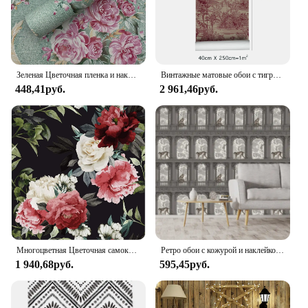
Зеленая Цветочная пленка и наклейка, Настенная бумага в стиле ретро, Цветущий цветок, винтажная контактная бумага, съемная самоклеящаяся настенная бумага
Винтажные матовые обои с тигром и цветами, самоклеящиеся обои для спальни, гостиной, общежития, Декор, Настенная роспись, фотообои
448,41руб.
2 961,46руб.
Многоцветная Цветочная самоклеящаяся настенная бумага черный фон винтажная Цветочная контактная бумага виниловая самоклеящаяся винтажная настенная бумага
Ретро обои с кожурой и наклейкой, контактные бумажные обои для гостиной, обои для домашнего декора, обезьяна, аркада, интерьерное здание
1 940,68руб.
595,45руб.