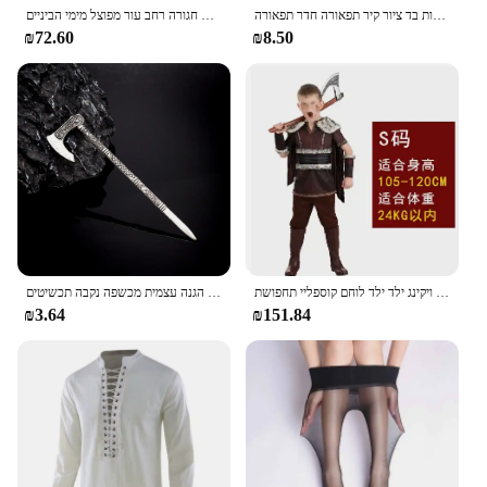
ויקינגס חם טלוויזיה פוסטר בית חדר הבית עיצוב סלון חדר שינה אסתטי אמנות בד ציור קיר תפאורה חדר תפאורה
ויקינגים חגורה רחב עור מפוצל מימי הביניים Larp תלבושות שריון ערכת אבזר כבד חגורת סלטיק ליל כל הקדושים הבלטה חגורת למבוגרים
₪72.60
₪8.50
ליל כל הקדושים של הילדים שלב מופע מפגש ילד ויקינג ילד ילד לוחם קוספליי תחפושת
בציר הנורדית מילות הקסם סלטיק קשר קרב צירים שיער מקל נשים אתני ויקינגים ענק גרזן סיכות הגנה עצמית מכשפה נקבה תכשיטים
₪3.64
₪151.84