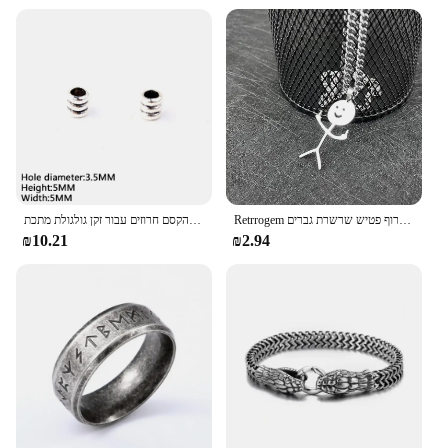
Retrrogem תכשיטים פאנק אישיות אמיץ שרשרת אגרוף כוח עבור גברים בנים וינטג 'אגרוף פטיש אגרוף פטיש שרשרת גברים
ויקינגים מילות הקסם חרוזים עבור זקן גולגולת מתכת Spacer קישוט צינור טבעות קישוטי DIY צמיד אביזרי שיער שרשרת תכשיטים
₪10.21
₪2.94