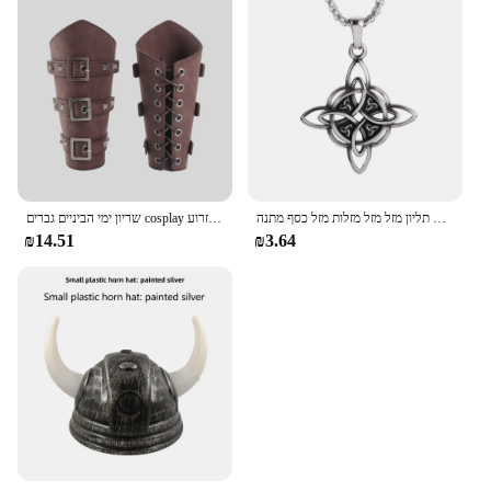
שרשרת שוורת גולגולת ירוק גותית שרשרת תליון חיות פאנק שרשרת תליון מזל מזל מזלות מזל כסף מתנה
שריון ימי הביניים גברים cosplay זרוע זרוע viking צמידי wrister band אטב אביזרים cosplay cosplay
₪14.51
₪3.64