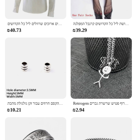
חג המולד סקסי פרווה למבוגרים בעלי חיים קוספליי תחפושת ליל כל הקדושים קרנבל המפלגה viking מפואר שמלה a1
גברים של חולצת רנסנס חולצה פיראט מעוף העליון פשתן שרוולים ארוכים שרוולים ליל כל הקדושים
₪40.73
₪39.29
Retrrogem תכשיטים פאנק אישיות אמיץ שרשרת אגרוף כוח עבור גברים בנים וינטג 'אגרוף פטיש אגרוף פטיש שרשרת גברים
ויקינגים מילות הקסם חרוזים עבור זקן גולגולת מתכת Spacer קישוט צינור טבעות קישוטי DIY צמיד אביזרי שיער שרשרת תכשיטים
₪10.21
₪2.94