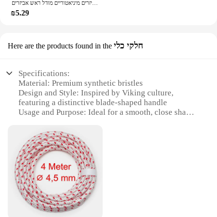
כובע צופר קטן שופר קדת רומן חייל כובע סמוראי ראש ציוד פלסטיק אביזרים מיניאטוריים מודל ראש אביזרים
₪5.29
חלקי כלי
Here are the products found in the
Specifications:
Material: Premium synthetic bristles
Design and Style: Inspired by Viking culture,
featuring a distinctive blade-shaped handle
Usage and Purpose: Ideal for a smooth, close shave
Performance and Property: High-density bristles for
efficient lathering
Shape or Size or Weight or Quantity: Compact and
ergonomic design, easy to handle
Parts and Accessories: Comes with a sturdy base for
stability
Features:
**Unmatched Quality and Design**
The Vikings Blade Shaving Brush is not just a tool