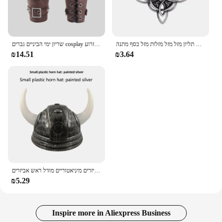
שרשרת שוורת גולגולת ירוק גותית שרשרת תליון חיות פאנק שרשרת תליון מזל מזל מזלות מזל כסף מתנה
שריון ימי הביניים גברים cosplay זרוע זרוע viking צמידי wrister band אטב אביזרים cosplay cosplay
₪14.51
₪3.64
כובע צופר קטן שופר קדת רומן חייל כובע סמוראי ראש ציוד פלסטיק אביזרים מיניאטוריים מודל ראש אביזרים
₪5.29
Inspire more in Aliexpress Business