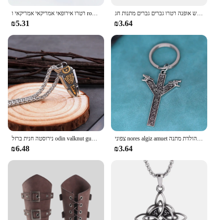
נירוסטה כפול נחש ראש גברים צמיד פאנק השתלטנית צמיד נחש אופנה רטרו גברים גברים מתנות חג
רטרו אירופאי אמריקאי אמריקאי ו ronking rune rune עתיק טבעת אופנה גברים רטרו פאנק מסיבה תכשיטים לגברים
₪5.31
₪3.64
צפוני nores algiz amuet מגן זאבי שרשרת תליון מפתחות לגברים נשים פאנקס תכשיטי יום הולדת מתנה
נירוסטה חנית ברזל odin valknut gunnir שרשרת תליון נורמה המיתולוגיה rune עורב גברים של גברים הפאנק מתנות תכשיטים
₪6.48
₪3.64