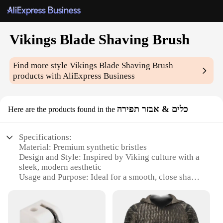
Vikings Blade Shaving Brush
Find more style
Vikings Blade Shaving Brush
products with AliExpress Business
כלים & אבזר תפירה
Here are the products found in the
Specifications:
Material: Premium synthetic bristles
Design and Style: Inspired by Viking culture with a
sleek, modern aesthetic
Usage and Purpose: Ideal for a smooth, close shave
Shape or Size or Weight or Quantity: Compact,
easy-to-handle design with optimal weight
distribution
Performance and Property: Durable and designed to