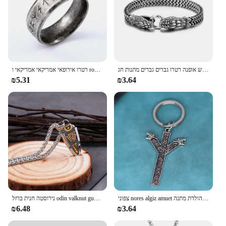
נירוסטה כפול נחש ראש גברים צמיד פאנק השתלטנית צמיד נחש אופנה רטרו גברים גברים מתנות חג
רטרו אירופאי אמריקאי אמריקאי ו ronking rune rune עתיק טבעת אופנה גברים רטרו פאנק מסיבה תכשיטים לגברים
₪5.31
₪3.64
צפוני nores algiz amuet מגן זאבי שרשרת תליון מפתחות לגברים נשים פאנקס תכשיטי יום הולדת מתנה
נירוסטה חנית ברזל odin valknut gunnir שרשרת תליון נורמה המיתולוגיה rune עורב גברים של גברים הפאנק מתנות תכשיטים
₪6.48
₪3.64