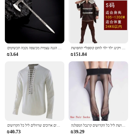
ליל כל הקדושים של הילדים שלב מופע מפגש ילד ויקינג ילד ילד לוחם קוספליי תחפושת
בציר הנורדית מילות הקסם סלטיק קשר קרב צירים שיער מקל נשים אתני ויקינגים ענק גרזן סיכות הגנה עצמית מכשפה נקבה תכשיטים
₪3.64
₪151.84
חג המולד סקסי פרווה למבוגרים בעלי חיים קוספליי תחפושת ליל כל הקדושים קרנבל המפלגה viking מפואר שמלה a1
גברים של חולצת רנסנס חולצה פיראט מעוף העליון פשתן שרוולים ארוכים שרוולים ליל כל הקדושים
₪40.73
₪39.29