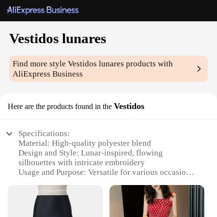
Vestidos lunares
Find more style
Vestidos lunares
products with
AliExpress Business
Vestidos
Here are the products found in the
Specifications:
Material: High-quality polyester blend
Design and Style: Lunar-inspired, flowing
silhouettes with intricate embroidery
Usage and Purpose: Versatile for various occasions,
from casual outings to formal events
Performance and Property: Lightweight,
comfortable, and wrinkle-resistant
Parts and Accessories: Comes with a matching