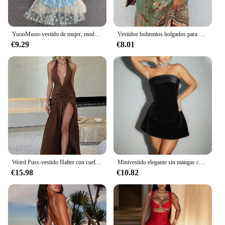
YuooMuoo-vestido de mujer, moda coreana, estampado Floral, tirantes finos, vestido de fiesta de malla, Estilo de vacaciones, Vestidos de playa para mujer 2024
Vestidos bohemios holgados para mujer, ropa básica sin mangas, cuello en V, costuras, moda de verano
€9.29
€8.01
Weird Puss-vestido Halter con cuello en V profundo para mujer, vestido de verano con volantes y aberturas, Espalda descubierta, retazos elegantes, ropa Sexy de fiesta
Minivestido elegante sin mangas con cuello de barco para mujer, vestido Sexy ajustado con Espalda descubierta, corte en A, Retro, para fiesta y Club nocturno, 2024
€15.98
€10.82