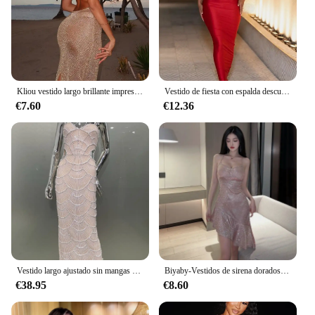
Kliou vestido largo brillante impresionante mujer sólido verano malla fina transparente espalda descubierta sin mangas ceñido al cuerpo Mujer elegante Vestidos de moda
Vestido de fiesta con espalda descubierta y gato extraño, Sexy, ajustado, sin mangas, con cuello bajo, cierre de anillo, elegante, para banquete de cumpleaños, Rave, ceñido
€7.60
€12.36
Vestido largo ajustado sin mangas para mujer, traje Sexy con cuentas de perlas y lentejuelas, traje de fiesta de noche y cumpleaños, gran oferta
Biyaby-Vestidos de sirena dorados para mujer, Sexy, tirantes finos, sin tirantes, elástico, Color sólido, Verano
€38.95
€8.60