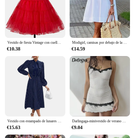
Vestido de fiesta Vintage con cuello Halter para mujer, vestido Midi elegante de fiesta de cóctel de lunares de verano
Modigirl, camisas por debajo de la rodilla para mujer, vestido de verano 2024, manga corta, lunares blancos y negros, vestidos informales sencillos de corte a para uso diario para mujer
€10.38
€14.59
Vestido con estampado de lunares de cuerpo completo para mujer, corbata, manga de linterna, cuello alto pequeño, lazo, Swing, moda francesa
Darlingaga-minivestido de verano para mujer, traje ajustado con tirantes y lunares fruncidos, Estilo Vintage Y2K, elegante
€15.63
€9.04