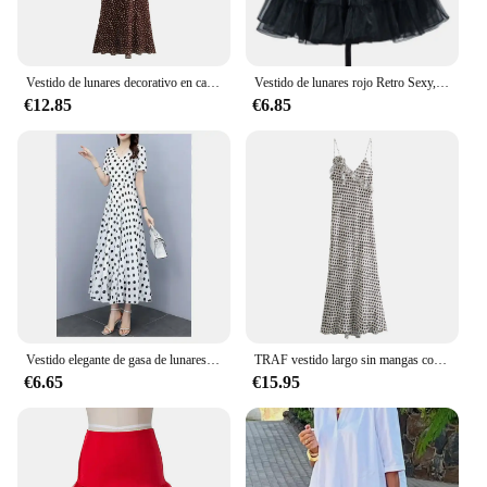
Vestido de lunares decorativo en capas versátil a la moda 2024 otoño nueva llegada Amazon ropa de mujer sin mangas
Vestido de lunares rojo Retro Sexy, vestido Halter Vintage de Audrey Hepburn, vestido gótico de los años 50 y 60, vestido Rockabilly Pin Up
€12.85
€6.85
Vestido elegante de gasa de lunares para mujer, vestido largo adelgazante ajustado a la cintura, novedad de verano 2024
TRAF vestido largo sin mangas con volantes de lunares para mujer, vestido Midi de satén con espalda descubierta y flores, vestidos de fiesta de noche Sexy, Verano
€6.65
€15.95