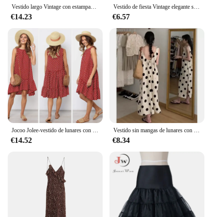
Vestido largo Vintage con estampado de lunares para mujer, ropa holgada para el sol, estilo cruzado, disponible en Stock
Vestido de fiesta Vintage elegante sin hombros para mujer, vestido Midi con volantes de lunares, línea A, Verano
€14.23
€6.57
Jocoo Jolee-vestido de lunares con volantes para mujer, minivestido Sexy, ajustado, fino, con cuello redondo, para fiesta en la playa, primavera y verano
Vestido sin mangas de lunares con espalda abierta para mujer, vestido elegante con sensación de diseño micro regordete para vacaciones, llegada de verano
€14.52
€8.34