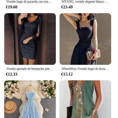
Vestido largo de pasarela con estampado de porcelana roja, azul y blanca para vacaciones, Vestido largo holgado con un solo pecho y cinturón con cordones para mujer
SIYANG, vestido elegante blanco voluminoso con estilo para mujer, vestido femenino con cremallera trasera y cuello redondo, Vestidos elegantes para mujer
€19.60
€23.49
Vestido ajustado de lentejuelas plateadas para mujer, minivestido Sexy con borlas y mangas, escote en V, elegante, para fiesta, 2024
WhereMery-Vestido largo de fiesta para mujer, traje Sexy ajustado y fruncido, color negro, elegante, de cintura alta, novedad de 2024
€12.33
€15.12