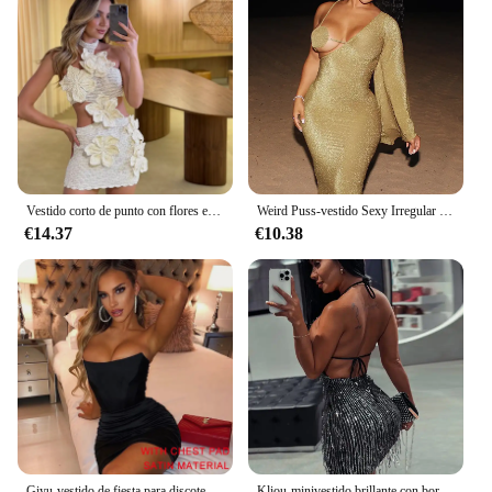
Vestido corto de punto con flores en 3d para verano, minivestido Sexy ajustado con cuello Halter, sin mangas, Espalda descubierta, para fiesta y vacaciones, 2024
Weird Puss-vestido Sexy Irregular para mujer, elegante, brillante, manga acampanada, Bodycon para fiesta de cumpleaños y medianoche, 2024
€14.37
€10.38
Giyu-vestido de fiesta para discoteca para mujer, vestido Sexy ajustado con purpurina sin tirantes, Mini bata corta para graduación, Vestidos negros fruncidos elegantes de verano 2024
Kliou-minivestido brillante con borlas y retales para mujer, Vestido ajustado con cuello Halter, impresionante Vestido ajustado sin mangas con espalda descubierta, ropa de fiesta para discoteca