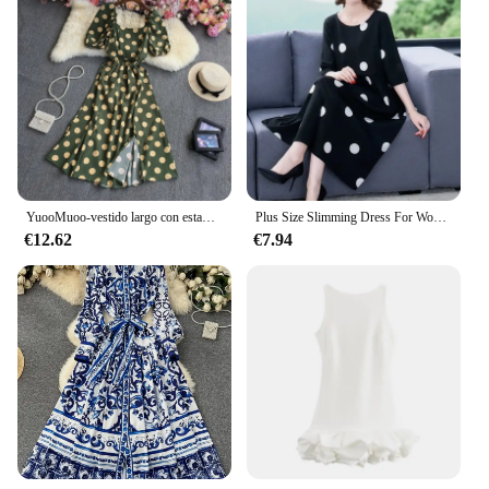
YuooMuoo-vestido largo con estampado de lunares para mujer, prenda elegante de manga abombada, moda coreana, vacaciones, Verano
Plus Size Slimming Dress For Women Medium Length Black White Polka Dot Summer Dress Aging-Reducing Stylish Mother's Attire
€12.62
€7.94