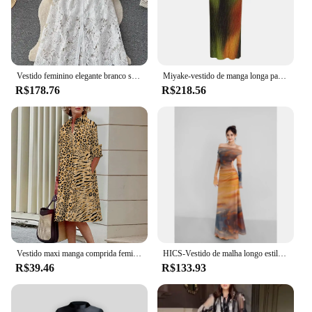
Vestido feminino elegante branco solúvel em água bordado, manga longa, oco, cinto de peito único, vestido de festa, verão
Miyake-vestido de manga longa para as mulheres, gola redonda, moda, pintura a óleo, novo verão, 2024
R$178.76
R$218.56
Vestido maxi manga comprida feminina, Impressão a óleo, Botão, Escritório, Feriado, Casual, High End, Elegante, Moda verão, 2023
HICS-Vestido de malha longo estilo francês férias feminino, gola balançando, vestido de manga comprida trompete, pintura a óleo, verão, novo
R$39.46
R$133.93