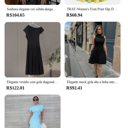
Senhora elegante cor sólida alargamento manga longa mini vestido chique o pescoço magro vestidos curtos 2024 nova mulher alta rua festa vestidos
TRAF-Women's Fruit Print Slip Dress, Sem mangas, Sem encosto, Mini, Amarelo, Curto, Praia, Feriado, Verão
R$104.65
R$60.94
Elegante vestido com gola diagonal feminino, robe em linha, moda feminina, cintura alta chique, mangas curtas, vestidos monocromáticos, casual, fino, senhora
Elegante mock gola alta a linha mini vestido moda sem mangas fino ajuste cintura alta plissado vestidos femininos senhoras chiques roupões de festa
R$122.01
R$92.41