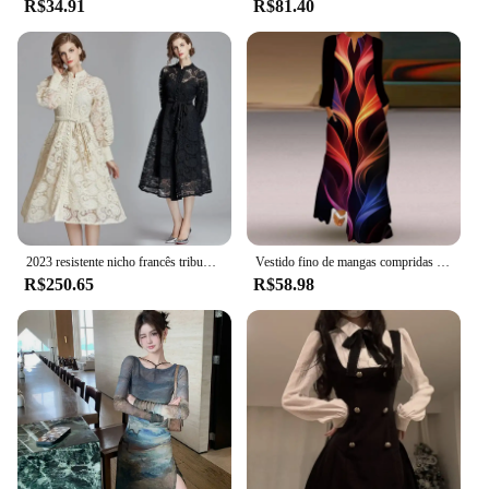
R$34.91
R$81.40
**Versatility for Every Occasion**
Our Vestidos longos e fluidos manga longa is not
just a dress; it's a versatile piece that adapts to
various scenarios. Its flowing nature makes it an
excellent choice for those who appreciate a touch of
drama in their attire. Whether you're looking to
stand out at a gala or simply elevate your everyday
style, this dress is the perfect choice. Its adaptability
extends to its size range, ensuring that every woman
can find her perfect fit and feel confident in her
choice.
2023 resistente nicho francês tribunal vintagelantern manga delicada solúvel em água vestido longo de renda com cinto
Vestido fino de mangas compridas feminino, decote em v solto, vestidos elegantes, pintura a tinta, impressão 3D, estilo glitzy, festa, novo, verão, 2024
R$250.65
R$58.98
**A Dress for Every Woman**
We understand that every woman is unique, and our
Vestidos longos e fluidos manga longa is designed
to cater to that individuality. Available in a variety
of sizes, this dress is inclusive, making it accessible
to a diverse range of body types. The focus on
comfort and movement means that you can dance
the night away or engage in conversations without
any restrictions. With its elegant design and