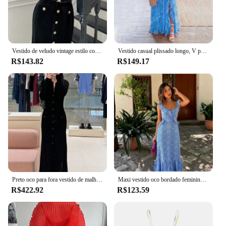
Vestido de veludo vintage estilo coreano feminino com cinto, manga longa, peito único, gola alta, divisão feminina, vestidos pretos casuais
Vestido casual plissado longo, V profundo, exposto à cintura, estilo menina quente, moda sexy de verão, nova roupa estampada, europeu e americano, 2024
R$143.82
R$149.17
Preto oco para fora vestido de malha feminino 2024 início do outono único breasted manga longa fino robe 5240238
Maxi vestido oco bordado feminino, Longo, Sem mangas, Sem encosto, Ruffle, Praia, Feriado, Lady Party Robe, Sexy, Verão, 2022
R$422.92
R$123.59