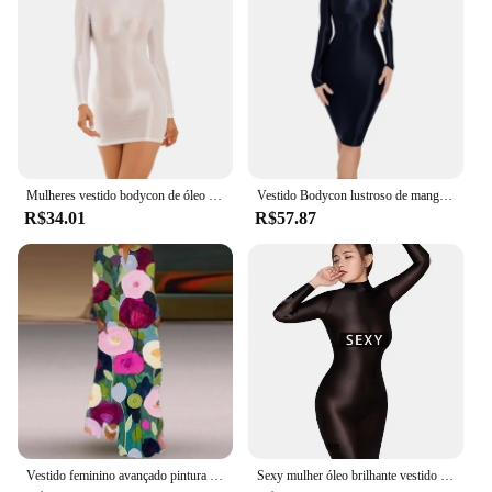
Typical Adaptive Scenario: Versatile for various
occasions, from weddings to cocktail parties
Shape or Size or Weight or Quantity: Available in a
range of sizes to fit diverse body types
Performance and Property: Designed for comfort
and movement, ensuring you look and feel your
best
Features:
Mulheres vestido bodycon de óleo liso elástico apertado vestido de festa feminino sexy envening vestidos de manga longa brilhante bodycon vestido clubwear
Vestido Bodycon lustroso de manga comprida feminino, cor lisa e sólida, gola redonda, envoltório de quadril, vestido lápis, Rave Party Clubwear
|Wholesale|Vendors|
R$34.01
R$57.87
**Elegance and Comfort Combined**
Embrace the timeless elegance of our Vestidos
longos e fluidos manga longa, crafted from a
luxurious fabric that moves with you, providing
both comfort and a flattering silhouette. The long
sleeves add a touch of sophistication, making it an
impeccable choice for formal events or as a chic
addition to your evening wear collection. Whether
you're attending a wedding, a cocktail party, or any
other upscale gathering, this dress promises to make
a statement with its fluid design and graceful
Vestido feminino avançado pintura a óleo estampa floral elegante festa com decote em v pulôver de manga comprida com zíper vestido feminino novo estilo
Sexy mulher óleo brilhante vestido apertado ver através brilhante manga longa bodycon lápis vestido push up hip sheer estiramento um passo vestido
movement.