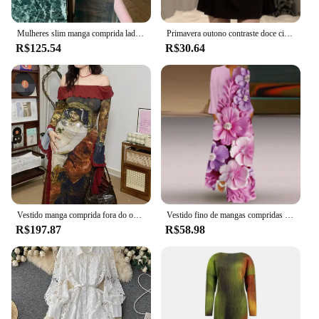
practicality, this dress is not just a garment; it's a
statement of empowerment and style.
Mulheres slim manga comprida lado fenda vestido, pintura a óleo, o-pescoço, sexy, elegante, hotsweet, famosa senhora streetwear
Primavera outono contraste doce cintura temperamento pequena fragrância a linha falso vestido de manga comprida de duas peças
R$125.54
R$30.64
Vestido manga comprida fora do ombro feminino, com design exclusivo estampado, vestido retrô emagrecedor, pintura a óleo, início da primavera, sexy, novo
Vestido fino de mangas compridas feminino, decote em v solto, vestidos elegantes, pintura a tinta, impressão 3D, estilo glitzy, festa, novo, verão, 2024
R$197.87
R$58.98