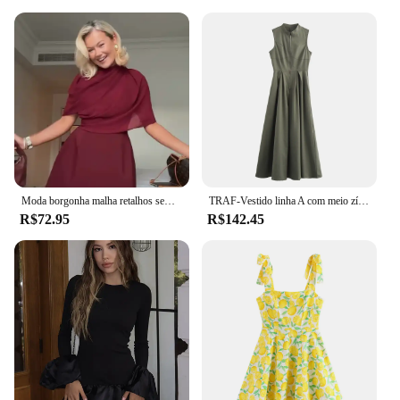
Moda borgonha malha retalhos sem costas mini vestido feminino elegante o pescoço sem mangas magro a linha vestidos outono novos roupões de festa
TRAF-Vestido linha A com meio zíper feminino, vestido casual feminino, gola redonda, sem mangas, plissado, fino, monocromático, rua alta, moda elegante
R$72.95
R$142.45