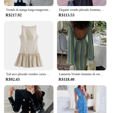
Vestido de manga longa emagrecimento feito sob medida para mulheres, vestido de presente adulto estilo francês com cintura redutora de idade para ocasiões românticas
Elegante vestido plissado feminino, manga curta com decote em O, patchwork senhora vestidos longos, casual streetwear de escritório, novo, verão, 2022
R$217.92
R$113.53
Traf arco plissado vestidos curtos para mulheres sem mangas mini vestido mulher 2024 fora do ombro vestidos de festa das mulheres bodycon vestido feminino
Lanmrem-Vestido feminino de renda sem costas, cor contrastante, mangas compridas, vestidos finos, nova moda, roupas de verão, 32C825, 2024
R$92.43
R$118.40