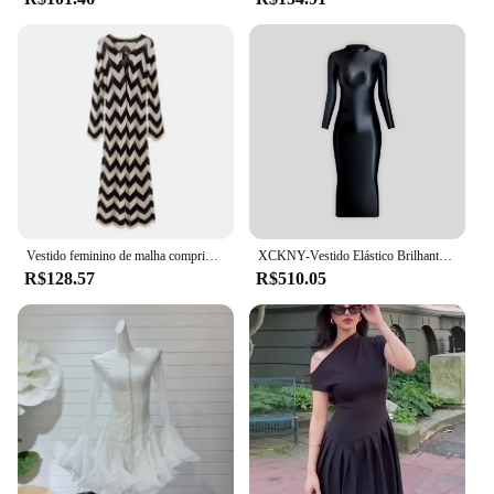
Vestido feminino de malha comprida, decote em v, gravata oca, cor de contraste, ondulação de água, temperamento elegante de deslocamento, novo
XCKNY-Vestido Elástico Brilhante para Quadril, Saia Apertada Brilhante, Gola Alta, Manga Comprida, Saia Esportiva Casual Suave
R$128.57
R$510.05