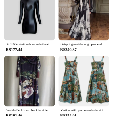
XCKNY-Vestido de cetim brilhante, elástico a óleo, manga comprida, vestido longo, seda clássica, envoltório hip, vestido de um passo
Getspring-vestido longo para mulheres, retro, impressão a tinta, manga lanterna, lace-up, babados, v pescoço, solto, casual, combinar tudo, outono, 2022
R$177.44
R$340.87
Vestido Punk Slash Neck feminino, pintura a óleo vintage, vestido de manga comprida, Y2K Grunge, cintura fina, linha A, moda
Vestido estilo pintura a óleo feminino, conjunto de camisa estampada coreana, manga comprida, pescoço pontudo, conjunto de 2 peças, Primavera, Verão, 2022
R$101.46
R$154.91