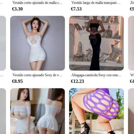
alla negra para mujer, sexy, para club, Playa
Vestido corto ajustado de malla con guantes para mujer, minivestido Sexy a la moda con cuello de pico, elástico
Vestido largo de malla transparente para mujer, traje Sexy con tirantes, abertura alta, Espalda descubierta, para fiesta en Club y playa, novedad de verano, 2024
€3.30
€7.53
€
o ajustado de talla grande para mujer, minivestido Sexy con escote Halter y espalda descubierta, corte bajo, ropa de baile para Club nocturno
Vestido corto ajustado Sexy de verano para mujer, con retales de PU minivestido, malla transparente en la espalda, transparente, blanco y negro
Ahagaga-camisola Sexy con retazos de malla para mujer, Vestido largo con Espalda descubierta, Elegante, transparente, ajustado
€8.95
€12.23
€