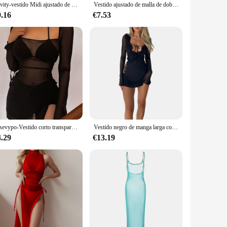
Zevity-vestido Midi ajustado de malla para mujer, Sexy, sin tirantes, con contraste de Color teñido, elegante, para fiesta, DS2120
Vestido ajustado de malla de doble capa para mujer, traje Sexy sin mangas para fiesta, 2022
9.16
€7.53
Wsevypo-Vestido corto transparente de malla transparente para mujer, minivestido Sexy con cordones, manga larga, cuello cuadrado, abertura, ropa de playa para discoteca
Vestido negro de manga larga con malla para mujer, de corte bajo traje sexy, transparente, con lazo
4.29
€13.19