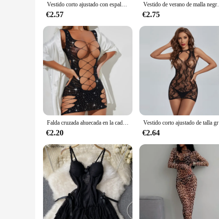
Vestido corto ajustado con espalda descubierta para mujer, minivestido Sexy de malla para fiesta y discoteca, Verano
Vestido de verano de m
€2.57
€2.75
Falda cruzada ahuecada en la cadera para mujer, vestido Sexy con diamantes de imitación de malla, vestido ajustado con espalda descubierta para fiesta y club, Y2K
Vestido cort
€2.20
€2.64