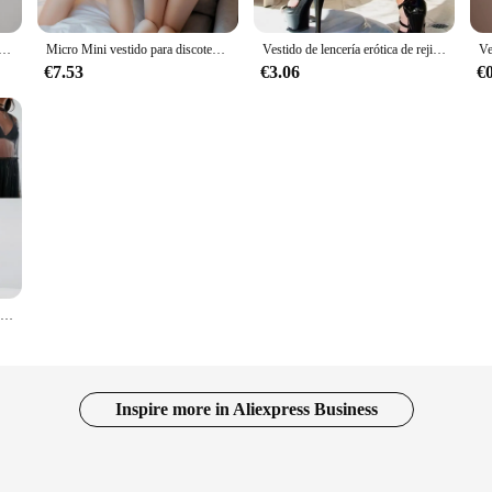
a con estampado de leopardo para mujer, traje Sexy de manga larga con cuello redondo, transparente, a la moda, para vacaciones en la playa y club nocturno
Micro Mini vestido para discoteca, ropa Sexy transparente, ahuecada, seda de hielo, línea A, vestido plisado, cintura baja, vestido con volantes
Vestido de lencería erótica de rejilla para mujer, ropa interior Sexy con espalda descubierta, vestido de muñeca de peluche hueco, disfraces de Cosplay, negro, Halter, Porno
€7.53
€3.06
€
Vestido de noche de malla transparente para mujer, de tul transparente de encaje vestido largo, informal, Sexy, Vintage, Bodycon, negro
Inspire more in Aliexpress Business