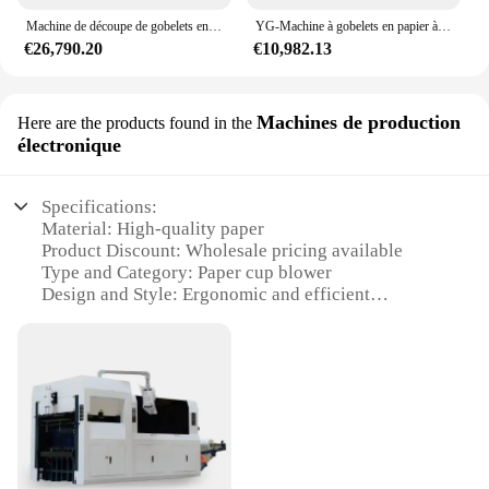
Machine de découpe de gobelets en papier, 4, 5 et 6 couleurs, ventilateur de haute qualité, pour café et impression Flexo
YG-Machine à gobelets en papier à double paroi entièrement automatique, ventilateur à ultrasons, ligne de production exécutive, prix de haute qualité, poulet
€26,790.20
€10,982.13
Machines de production
Here are the products found in the
électronique
Specifications:
Material: High-quality paper
Product Discount: Wholesale pricing available
Type and Category: Paper cup blower
Design and Style: Ergonomic and efficient
Usage and Purpose: Ideal for paper cup production
Typical Adaptive Scenario: Suitable for small to
large-scale manufacturing
Features:
**Efficient Production for Paper Cup
Manufacturing**