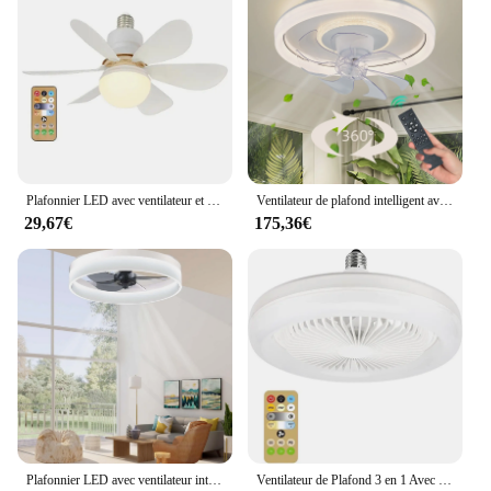
Plafonnier LED avec ventilateur et télécommande, 30W, 85-265V, intensité variable, adapté au salon, au bureau, à usage domestique
Ventilateur de plafond intelligent avec lumières télécommandées, ventilateur de chambre, lampe à air invisible, rétractable, silencieux, décor de chambre, 48cm
29,67€
175,36€
Plafonnier LED avec ventilateur intégré et télécommande, design simpliste, éclairage d'intérieur, luminaire décoratif de plafond, idéal pour un salon ou une chambre à coucher
Ventilateur de Plafond 3 en 1 Avec Éclairage Lampe inda Convertisseur Base Avec Télécommande Pour Chambre À Coucher Salon Maison Silencieux Ac85-265v