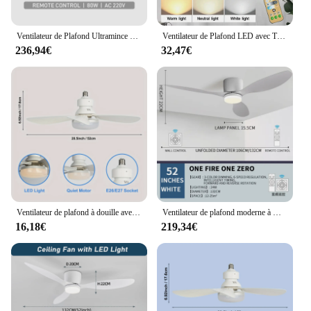
Ventilateur de Plafond Ultramince Sans Lame avec Télécommande, Design Minimaliste Moderne, Luminaire Décoratif de Plafond, Idéal pour un Salon ou une Chambre à Coucher
Ventilateur de Plafond LED avec Télécommande, Sans Fil, Moderne, Intelligent, Intensité Réglable, 30W, pour Chambre à Coucher et Salon
236,94€
32,47€
Ventilateur de plafond à douille avec lumière, LED avec télécommande, chambre à coucher, garage et cuisine, vis de 20,5 pouces, 40W
Ventilateur de plafond moderne à moteur CC, lumière LED, cuisine, salon, salle à manger, ménage, haut volume d'air, suspension télécommandée
16,18€
219,34€