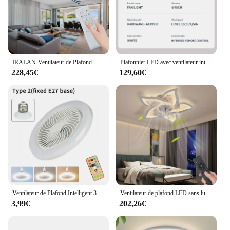
IRALAN-Ventilateur de Plafond Moderne avec Lumière LED, Moteur DC, Grand Volume d'Air, Télécommande pour Cuisine, Chambre à Coucher, Salle à Manger.
Plafonnier LED avec ventilateur intégré et télécommande, design moderne et simpliste, idéal pour un salon, une chambre à coucher ou un restaurant
228,45€
129,60€
Ventilateur de Plafond Intelligent 3 en 1 avec Télécommande, Base de Conversion de Lumière, Super Lumineux, T-shirts d'Massage, Nouvelle Mise à Niveau 2024
Ventilateur de plafond LED sans lumières, design moderne, avec moteur CC, synchronisation à 6 vitesses, télécommandé, pour loft ou sol
3,99€
202,26€