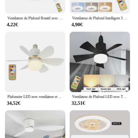
Ventilateur de Plafond Rotatif avec Télécommande, Lampe d'Éclairage, Base d'Éclairage de Convertisseur, Chambre à Coucher, Salon, Aromathérapie, 3 en 1
Ventilateur de Plafond Intelligent 3 en 1 avec Télécommande, Base de Conversion d'Éclairage, 85-265V, Adapté à la Chambre à Coucher et au Salon
4,22€
4,90€
Plafonnier LED avec ventilateur et télécommande, 30W, 85-265V, intensité variable, adapté au salon, bureau, usage domestique, convaincu
Ventilateur de Plafond LED avec Télécommande, Sans Fil, Moderne, Intelligent, Intensité Réglable, 30W, pour Chambre à Coucher et Salon
34,52€
32,51€