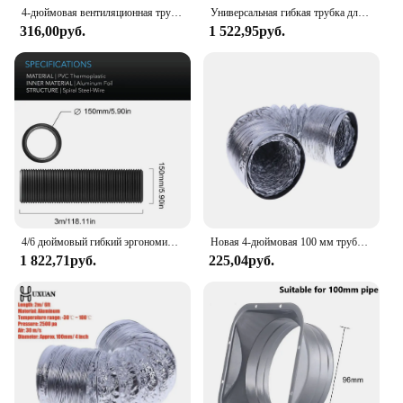
4-дюймовая вентиляционная трубка, алюминиевая трубка, вентиляционный шланг, гибкий вытяжной канал, 2 м
Универсальная гибкая трубка для вентиляции, 130/150 мм, 1,5/2 м
316,00руб.
1 522,95руб.
4/6 дюймовый гибкий эргономичный шланг для сушки на 10/16 футов, сверхмощный 4-слойный осушитель, вентиляционная трубка из ПВХ, вытяжной шланг # W
Новая 4-дюймовая 100 мм трубка для вентиляции из ПВХ, алюминиевая трубка, шланг для вентиляции воздуха, гибкий выхлопной воздуховод 3/2 м, система для вентиляции, ванная комната
1 822,71руб.
225,04руб.