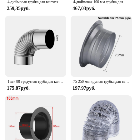
4-дюймовая трубка для вентилятора, алюминиевая трубка, шланг для вентиляции воздуха, гибкий Выпускной канал 2m
4-дюймовая 100 мм трубка для вентиляции из ПВХ, алюминиевая трубка, трубка для вентиляции воздуха, гибкий вытяжной воздуховод 3/2 м, система вентиляции, ванная комната
259,35руб.
467,03руб.
1 шт. 90-градусная труба для канавки, труба для трубы дымохода, изогнутая труба из нержавеющей стали с несколькими канавками, газовый водонагреватель, вентиляционные отверстия для выхлопной трубы
75-250 мм круглая трубка для вентиляционного отверстия, металлический фланец для вентиляционного шланга, соединитель для выхлопной системы, оборудование для вентиляции
175,87руб.
197,97руб.