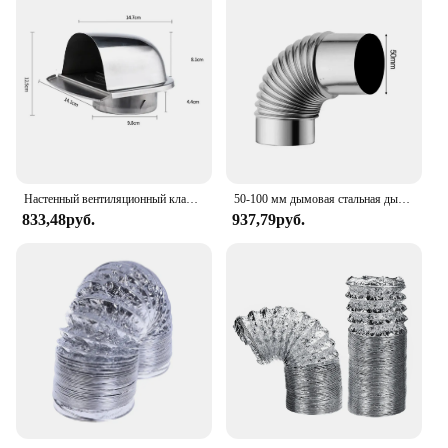
Настенный вентиляционный клапан, решетка, крышка воздуховода, вентиляционное отверстие для сушильной машины, вентиляционные трубы, шланги, нержавеющая сталь, 100 мм, 150 мм
50-100 мм дымовая стальная дымоходная труба колено 90-градусный вкладыш для дымохода из нержавеющей стали дымоходная печь вентиляционные отверстия для труб аксессуары
833,48руб.
937,79руб.