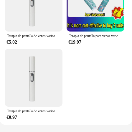
Terapia de pantalla de venas varicosas, alivio efectivo de la Vasculitis dilatada en las piernas, flebitis, mejora la circulación sanguínea, nuevo cuidado
Terapia de pantalla para venas varicosas Alivio efectivo de la vasculitis dilatada en las piernas Flebite Mejora la circulación sanguínea
€5.02
€19.97
Terapia de pantalla de venas varicosas, alivio efectivo de la Vasculitis dilatada en las piernas, flebitis, mejora la circulación sanguínea, nuevo cuidado
€0.97