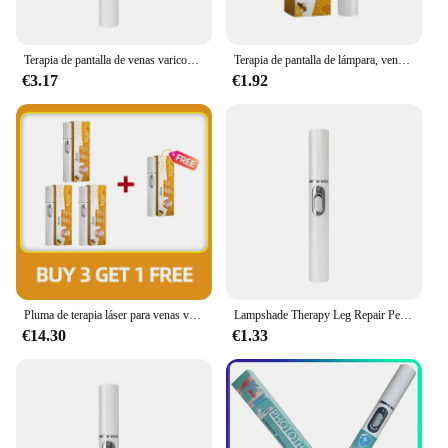
Terapia de pantalla de venas varicosas, alivio efectivo de la Vasculitis dilatada en las piernas, flebitis, mejora la circulación sanguínea, nuevo producto en oferta
Terapia de pantalla de lámpara, venas varicosas, alivio efectivo de la vasculitis dilatada en las piernas, salud de la flebite, circulación sanguínea mejorada
€3.17
€1.92
Pluma de terapia láser para venas varicosas, 4 piezas, mejora la circulación sanguínea, alivia el dolor de piernas, mejora la venas varicosas moderadas
Lampshade Therapy Leg Repair Pen Relieves Leg Bulge Discomfort Improving Blood Circulation Varicose Veins Pen Skin Care Product
€14.30
€1.33