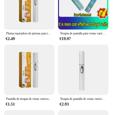
Pluma reparadora de piernas para terapia de pantalla, mejora la circulación sanguínea, venas varicosas, alivia el molestio del bulto de las piernas, producto para el cuidado de la piel
Terapia de pantalla para venas varicosas, alivio efectivo de la vasculitis dilatada en las piernas, flebitis, mejora la circulación sanguínea
€2.49
€19.97
Pantalla de terapia de venas varicosas, piernas, alivio efectivo de Vasculitis dilatada, flebitis, salud mejorada, circulación sanguínea
Terapia de pantalla de venas varicosas, mejora efectiva de la circulación sanguínea, alivio de la Vasculitis dilatada en las piernas, flebitis
€1.51
€2.93