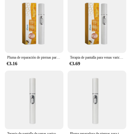
Pluma de reparación de piernas para terapia de pantalla, producto para el cuidado de la piel, alivia el bulto de las piernas, mejora la circulación sanguínea, venas varicosas
Terapia de pantalla para venas varicosas, alivio efectivo de la vasculitis dilatada en las piernas, flebitis, mejora la circulación sanguínea
€3.16
€3.69
Terapia de pantalla de venas varicosas, alivio efectivo de la Vasculitis dilatada en las piernas, flebitis, mejora la circulación sanguínea, 2024
Pluma reparadora de piernas para terapia de pantalla, alivia la incomodidad del bulto de la pierna, mejora la circulación sanguínea, bolígrafo para venas varicosas, producto para el cuidado de la piel