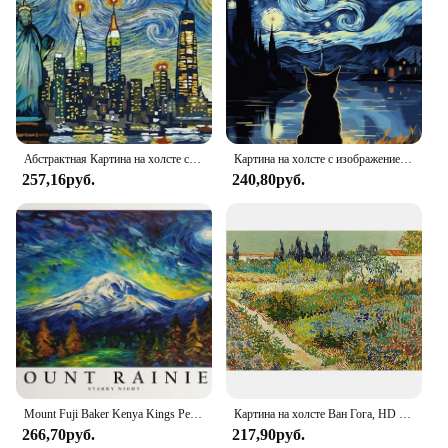
Абстрактная Картина на холсте с изображением ночного пейзажа Ван Гога, настенное искусство, знаменитые здания под звездной ночью, плакаты, принты, домашний декор
Картина на холсте с изображением картины Ван Гога Звездная ночь романтическая черная кошка пары художественные граффити Животные звездное небо художественный плакат украшение спальни
257,16руб.
240,80руб.
Mount Fuji Baker Kenya Kings Peak Ван Гог Звездная Ночь Плакат Печать Настенные Художественные Фотографии Холст Картина Гостиная Домашний Декор
Картина на холсте Ван Гога, HD печать, Постер шедевра, абстрактный сад, миндаль, цветы, звездная ночь, Настенная картина, декор для комнаты и дома
266,70руб.
217,90руб.