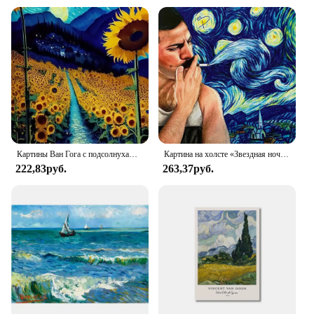
Картины Ван Гога с подсолнухами, цветами, звездным небом, художественные плакаты, картина маслом, картина на холсте для современного домашнего декора, настенное искусство
Картина на холсте «Звездная ночь», забавный постер Фредди Меркьюри для курения, настенное искусство для гостиной, украшение для дома
222,83руб.
263,37руб.