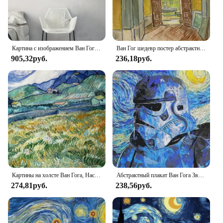
Картина с изображением Ван Гога, 1 шт., картина с изображением абстрактного звездного неба для украшения гостиной, Картина на холсте, для дома, гостиной, спальни
Ван Гог шедевр постер абстрактный сад миндаль цветы Звездная ночь холст постер настенный художественный постер печатные картины на холсте
905,32руб.
236,18руб.
Картины на холсте Ван Гога, Настенный декор «Звездная ночь и подсолнухи», абстрактные пейзажные Плакаты для украшения дома
Абстрактный плакат Ван Гога Звездная ночь, принты для гостиной, Дисней, Звездные войны джедай заказ, холст, живопись, настенное искусство, домашний декор
274,81руб.
238,56руб.