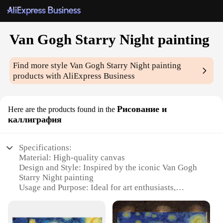
Van Gogh Starry Night painting
Find more style
Van Gogh Starry Night painting
products with AliExpress Business
Рисование и
Here are the products found in the
каллиграфия
Specifications:
Material: High-quality canvas
Design and Style: Inspired by the iconic Van Gogh
Starry Night painting
Usage and Purpose: Ideal for art enthusiasts,
collectors, and interior decoration
Type and Category: Art prints
Performance and Property: Durable, fade-resistant,