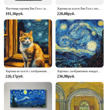
Настенная картина Ван Гога с забавной черной кошкой, Постер звездной ночи, абстрактная репродукция известной картины на холсте, эстетическое украшение для комнаты и дома
Картина на холсте Ван Гога с изображением звездной ночи, картины и печать на стене для гостиной, картины без рамки
191,36руб.
228,08руб.
Картина на холсте с изображением картины Ван Гога Звездная ночь романтическая черная кошка пары художественные граффити Животные звездное небо художественный плакат украшение спальни
Картина с изображением миндаля Ван Гога, Классические Постеры и принты с цветами миндаля, холст с изображением звездной ночи, винтажный Настенный декор, картины для комнаты
226,17руб.
236,98руб.