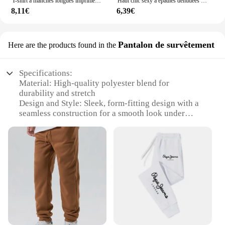
T-shirt à manches longues imprimé anime pour femmes, faux deux t-shirts, t-shirts japonais Y2K, vêtements mignons décontractés, mode
Haut chic sexy à épaules dénudées pour dames, petit parfum, beaux vêtements pour dames, médicaments de rue Y2K, vente en gros de médicaments
8,11€
6,39€
Pantalon de survêtement
Here are the products found in the
Specifications:
Material: High-quality polyester blend for
durability and stretch
Design and Style: Sleek, form-fitting design with a
seamless construction for a smooth look under
clothing
Usage and Purpose: Ideal for fitness enthusiasts
looking for a versatile layering piece
Performance and Property: Moisture-wicking and
breathable fabric to keep you dry and comfortable
during workouts
Shape or Size or Weight or Quantity: Available in a
range of sizes to fit various body types
Applicable People: Suitable for both men and
women seeking functional yet stylish fitness wear