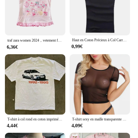
Haut en Coton Précieux à Col Carré pour Homme et Femme, Vêtement de Couleur Unie, Noir, Blanc, Gris, Grande Taille, Été
traf zara women 2024，vetement femme，stitch，tee shirt femme，y2k Économie courts College pour femmes, vêtements pour filles japonaises, t-shirts courts colorés, pullover Y2K, mignon et jeune, été, Y-Kawaii
0,99€
6,36€
T-shirt à col rond en coton imprimé Harajuku pour hommes et femmes, vêtements de mode vintage, t-shirt Hip Hop de rue, été, Y2K
T-shirt sexy en maille transparente pour femmes, haut court, noir, mince, manches courtes, vêtements pour femmes, chemisier transparent
4,44€
4,09€