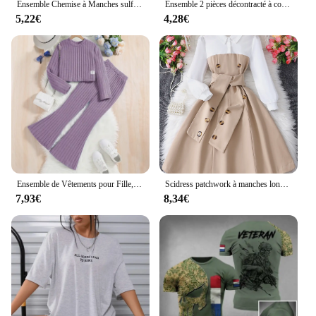
Ensemble Chemise à Manches sulfet Pantalon Long Décontracté pour Fille de 4 à 16 Ans, Costumes de Style Coréen, Vêtements d'Été à la Mode
Ensemble 2 pièces décontracté à col rond pour filles, haut à manches longues, robe à carreaux sans manches, mode extérieure mignonne, printemps et automne
5,22€
4,28€
Ensemble de Vêtements pour Fille, Haut Court à Manches sulf, Coupe artificiel astique, Style FjCasual, 03 Tenues, Printemps Automne
Scidress patchwork à manches longues pour filles, bouton à revers
7,93€
8,34€