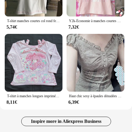
T-shirt manches courtes col rond femme, mignon, estival, à la mode, Harvey imprimé, Y2k Y-2024
Y2k-Économie à manches courtes pour femmes, vêtements pour femmes, dessin animé mignon, impression d'anime, sous-culture, Harajuku, nouveau, t-shirts doux Kawaii, été
5,74€
7,32€
T-shirt à manches longues imprimé anime pour femmes, faux deux t-shirts, t-shirts japonais Y2K, vêtements mignons décontractés, mode
Haut chic sexy à épaules dénudées pour dames, petit parfum, beaux vêtements pour dames, médicaments de rue Y2K, vente en gros de médicaments
8,11€
6,39€
Inspire more in Aliexpress Business