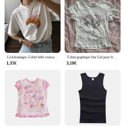
CoAdvantages-T-shirt bébé croissant avec nœud ruban rose imprimé pour femme, vêtements de style carillon, mignon, décontracté, été
T-shirt graphique Star Girl pour femmes, vêtements esthétiques, t-shirts gothiques, vêtements vintage des années 90, Y2K, Y-Goth
1,35€
3,18€