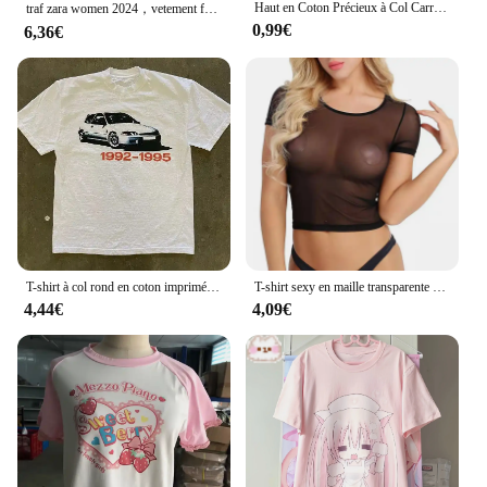
Haut en Coton Précieux à Col Carré pour Homme et Femme, Vêtement de Couleur Unie, Noir, Blanc, Gris, Grande Taille, Été
traf zara women 2024，vetement femme，stitch，tee shirt femme，y2k Économie courts College pour femmes, vêtements pour filles japonaises, t-shirts courts colorés, pullover Y2K, mignon et jeune, été, Y-Kawaii
0,99€
6,36€
T-shirt à col rond en coton imprimé Harajuku pour hommes et femmes, vêtements de mode vintage, t-shirt Hip Hop de rue, été, Y2K
T-shirt sexy en maille transparente pour femmes, haut court, noir, mince, manches courtes, vêtements pour femmes, chemisier transparent
4,44€
4,09€