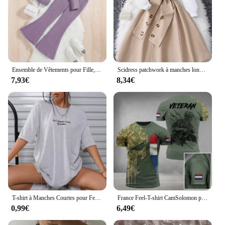
Ensemble de Vêtements pour Fille, Haut Court à Manches sulf, Coupe artificiel astique, Style FjCasual, 03 Tenues, Printemps Automne
Scidress patchwork à manches longues pour filles, bouton à revers
7,93€
8,34€
T-shirt à Manches Courtes pour Femme, Vêtement Décontracté, Surdimensionné, à la Mode
France Feel-T-shirt CamSolomon pour Homme, T-shirt à Manches Courtes, Emblème Militaire, GerCamo Imprimé, Vétéran de l'Armée, Skip, Y-3D
0,99€
6,49€