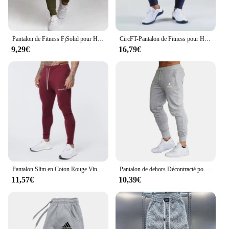
Pantalon de Fitness FjSolid pour Homme, Vêtement de dehors, Taille Moyenne, Respirant, Jambes Droites, Décontracté, Fin, vaccage Rapide, Nouveau Top
CircFT-Pantalon de Fitness pour Homme, Pantalon de dehors Respirant et Décontracté, Coupe Slim, Petit Pied, Fermeture Éclair, Nouvelle Collection Automne et Hiver
9,29€
16,79€
Pantalon Slim en Coton Rouge Vin pour Homme, Vêtement de Rue, Décontracté, Plein Air, Fitness, Gym, Exercice, Mode, Protections
Pantalon de dehors Décontracté pour Homme, Jogging, Fitness, Ajustement, Couleur Unie, Streetwear, Nouvelle Collection Automne
11,57€
10,39€