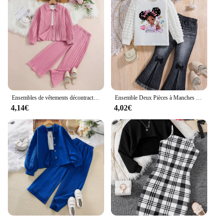
Ensembles de vêtements décontractés pour filles, manteau rose à manches longues, pantalon rose, olympiques de style coréen, document solide, 4-12 ans
Ensemble Deux Pièces à Manches sulfet Col Rond pour Fille, Pantalon Amincissant, Couleur Unie, Imprimé Dessin Animé, Printemps et Automne
4,14€
4,02€