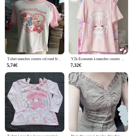
T-shirt manches courtes col rond femme, mignon, estival, à la mode, Harvey imprimé, Y2k Y-2024
Y2k-Économie à manches courtes pour femmes, vêtements pour femmes, dessin animé mignon, impression d'anime, sous-culture, Harajuku, nouveau, t-shirts doux Kawaii, été
5,74€
7,32€