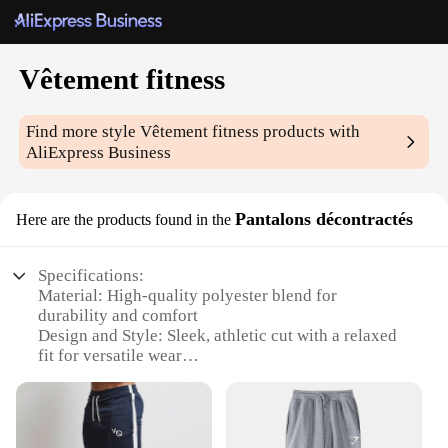
Vêtement fitness
Find more style
Vêtement fitness
products with
AliExpress Business
Pantalons décontractés
Here are the products found in the
Specifications:
Material: High-quality polyester blend for
durability and comfort
Design and Style: Sleek, athletic cut with a relaxed
fit for versatile wear
Usage and Purpose: Ideal for fitness enthusiasts
looking for both style and functionality
Typical Adaptive Scenario: Perfect for gym
sessions, casual outings, or as part of a fitness