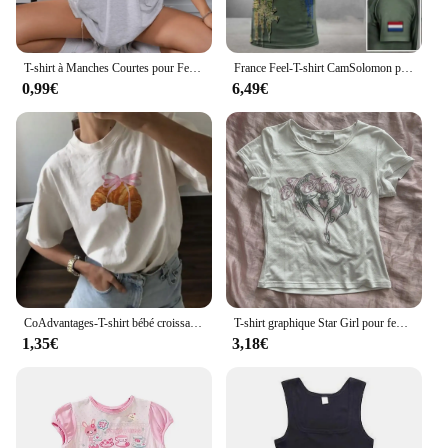
T-shirt à Manches Courtes pour Femme, Vêtement Décontracté, Surdimensionné, à la Mode
France Feel-T-shirt CamSolomon pour Homme, T-shirt à Manches Courtes, Emblème Militaire, GerCamo Imprimé, Vétéran de l'Armée, Skip, Y-3D
0,99€
6,49€
CoAdvantages-T-shirt bébé croissant avec nœud ruban rose imprimé pour femme, vêtements de style carillon, mignon, décontracté, été
T-shirt graphique Star Girl pour femmes, vêtements esthétiques, t-shirts gothiques, vêtements vintage des années 90, Y2K, Y-Goth
1,35€
3,18€