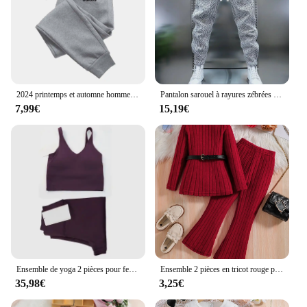
2024 printemps et automne hommes mode imprimé fjCasual pantalons de sport bas Jogging Fitness pantalons de sport S-3XL
Pantalon sarouel à rayures zébrées pour hommes, vêtements de sport Fjdehors, pantalons de survêtement cargo, taille adt brossée, pantalon polyvalent, printemps et automne
7,99€
15,19€
Ensemble de yoga 2 pièces pour femme, soutien-gorge de sport en forme de U, leggings de yoga à séchage rapide, vêtements d'entraînement, ensemble de fitness et de gymnastique
Ensemble 2 pièces en tricot rouge pour filles, haut à manches longues, pantalon large, robe décontractée, col haut, bande de fosse, mode extérieure, printemps et automne
35,98€
3,25€