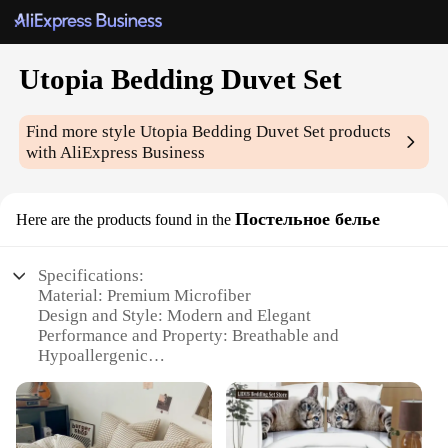
Utopia Bedding Duvet Set
Find more style
Utopia Bedding Duvet Set
products
with AliExpress Business
Постельное белье
Here are the products found in the
Specifications:
Material: Premium Microfiber
Design and Style: Modern and Elegant
Performance and Property: Breathable and
Hypoallergenic
Usage and Purpose: Ideal for All Seasons
Shape or Size: Twin, Full, Queen, King, and
California King
Parts and Accessories: Duvet Cover and Pillowcases