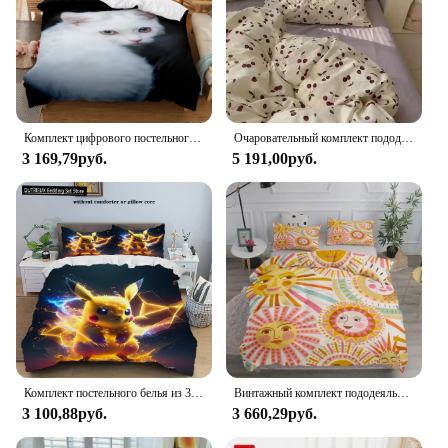
Комплект цифрового постельного белья White Cat 3D, пододеяльник + наволочка, популярный стиль, 2/3 шт. (без подкладки без простыни), Королевский Комплект постельного белья
Очаровательный комплект пододеяльников с принтом оранжевой вишневой вороны — одноместный двойной размер королевы для девочек, плоская простыня и наволочки
3 169,79руб.
5 191,00руб.
Комплект постельного белья из 3 предметов с пододеяльником и наволочкой в стиле Покемон и Аниме Пикачу для детей и взрослых
Винтажный комплект пододеяльников с луной и звездами King Queen, двойной полный двойной комплект постельного белья одного размера
3 100,88руб.
3 660,29руб.