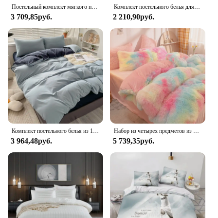
Постельный комплект мягкого постельного белья с изображением конфет, пододеяльник, 1 пододеяльник, 2 Наволочки, комплект роскошного постельного белья для взрослых и детей
Комплект постельного белья для мальчиков и девочек, с милым котенком и 3D-принтом, с пододеяльником, наволочкой, для дома, для взрослых
3 709,85руб.
2 210,90руб.
Комплект постельного белья из 100% хлопка 220x240, сторона A/B, 1 пододеяльник, 2 наволочки, дышащий, мягкий, без простыни, однотонный цвет
Набор из четырех предметов из меха норки, зимний плюшевый пододеяльник, наволочка, плюшевая простыня с кристаллами, молочный плюшевый комплект, оптовая продажа, трансграничная
3 964,48руб.
5 739,35руб.