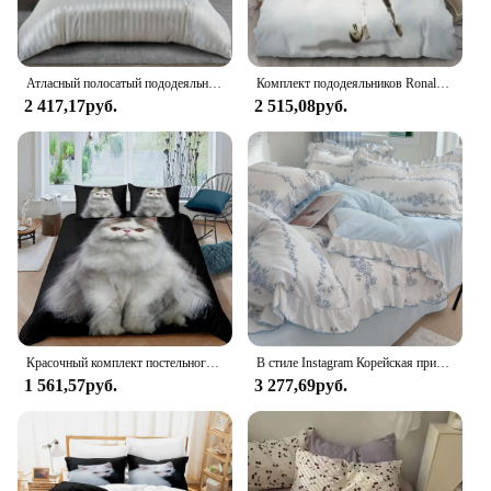
Атласный полосатый пододеяльник, полный/королева/король/одинарный/двойной размер, роскошный шелковистый комплект постельного белья в полоску цвета слоновой кости
Комплект пододеяльников Ronaldo Idol Football Star, пододеяльник с 3D принтом для подростков, детей, мальчиков и девочек, мягкое покрывало на кровать с застежкой-молнией
2 417,17руб.
2 515,08руб.
Красочный комплект постельного белья с изображением кота, домашних животных, кошек для детей, мальчиков и девочек-подростков, милый котенок, пододеяльник с 3D животными, подарок, украшение комнаты с молнией
В стиле Instagram Корейская принцесса из промытого хлопка набор из четырех предметов новый кружевной комплект пододеяльника, простыня комплект из трех предметов на кровать
1 561,57руб.
3 277,69руб.