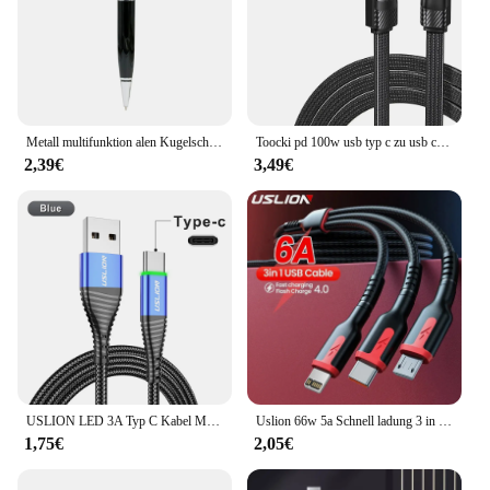
Metall multifunktion alen Kugelschreiber USB-Flash-Laufwerk 8g 16g 32GB 64GB 128GB 256GB Business USB Pen drive USB 2,0 Flash-Speicher platte
Toocki pd 100w usb typ c zu usb c kabel 90 grad winkel digital anzeige für iphone 15 samsung huawei xiaomi usb c ladekabel
2,39€
3,49€
USLION LED 3A Typ C Kabel Micro USB Schnelle Ladekabel Draht Für Samsung S23 Xiaomi Handy Ladung USB typ C Ladung Kabel
Uslion 66w 5a Schnell ladung 3 in 1 Schnell ladekabel für iPhone 14 Huawei Micro USB Typ C Ladegerät mehrere USB Ladekabel
1,75€
2,05€