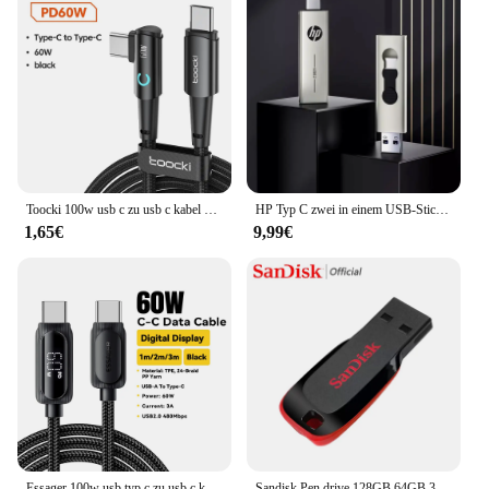
Toocki 100w usb c zu usb c kabel 90 grad für ipad macbook pro xiaomi samsung huawei schnell ladetyp c datums kabel
HP Typ C zwei in einem USB-Stick 64GB 128GB 256GB Computer Handy Dual-Use USB-Flash-Laufwerk rotierend kreative USB-3,2
1,65€
9,99€
Essager 100w usb typ c zu usb c kabel für xiaomi samsung pd 5a schnell ladekabel für macbook ipad pro tablet laptop kabel
Sandisk Pen drive 128GB 64GB 32GB 16 GB Mini-USB-Flash-Laufwerk 32 64 2,0 16 GB USB-Stick Festplatte auf Schlüsselsp eicher für Telefon