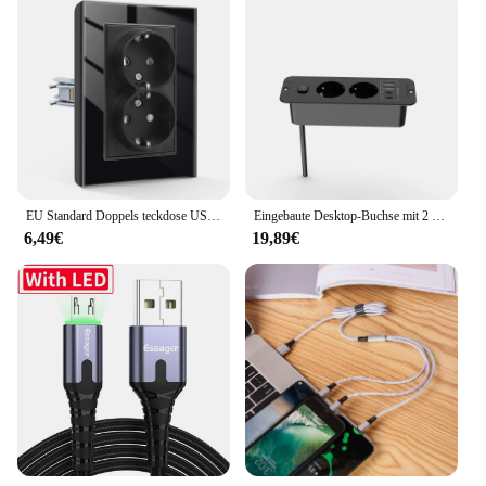
EU Standard Doppels teckdose USB-Steckdosen Dreifach-Steckdosen geerdet, schwarze Glass teckdose mit 1-Wege-Druckschalter 16a 220V.
Eingebaute Desktop-Buchse mit 2 USB A und 2 Typ C pd20w EU Doppelst ecker Tisch Steckdose Steckdosen leiste 2m Verlängerung kabel
6,49€
19,89€