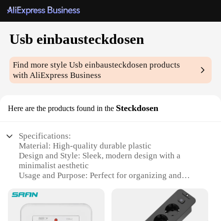
Usb einbausteckdosen
Find more style
Usb einbausteckdosen
products
with AliExpress Business
Steckdosen
Here are the products found in the
Specifications:
Material: High-quality durable plastic
Design and Style: Sleek, modern design with a
minimalist aesthetic
Usage and Purpose: Perfect for organizing and
decluttering workspaces
Performance and Property: USB 2.0 ports for high-
speed data transfer
Quantity: Available in sets of 2, 4, or 6