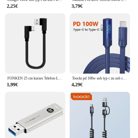
2,25€
3,79€
FONKEN 25 cm kurzes Telefon-Ladekabel USB Typ C Mini-USB-Winkelkabel für Huawei Samsung Ladekabel Micro-USB 2,4 A Schnellladung
Toocki pd 100w usb typ c zu usb c kabel 90 grad winkel digital anzeige für iphone 15 samsung huawei xiaomi usb c ladekabel
1,99€
4,29€