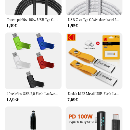
Toocki pd 60w 100w USB Typ C Kabel 90 Grad Dual Elbow Datenkabel für iPhone 15 Xiaomi Samsung S23 Realme 5a Schnell ladekabel
USB C zu Typ C Web datenkabel für iPhone Schnell ladegerät 15 16 Pro Max Plus Kabel für Samsung Xiaomi Redmi Huawei Zubehör
1,39€
1,95€
10 teile/los USB 2,0 Flash-Laufwerk 64GB 128GB USB-Stick 16GB Pen drive 32GB Festplatte auf Schlüssel USB-Stick 1GB 2GB 4GB 8GB Speicher Flash-Disk
Kodak k122 Metall USB-Flash-Laufwerk 32GB Speicher Stick USB 2,0 Pen drive Disk u Disk Memoria Typ-C Adapter
12,93€
7,69€