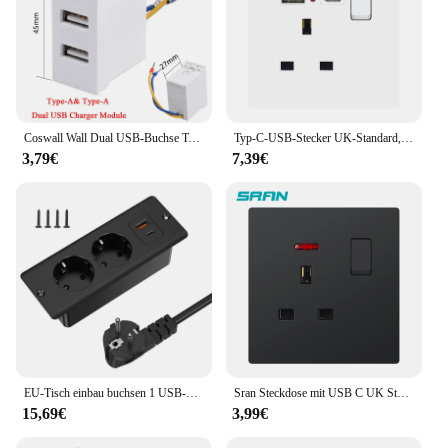
Coswall Wall Dual USB-Buchse Typ A & Typ-C Dual USB 20 W Schnellladegerät, PD 20 W QC 3.0 DIY-Modul
Typ-C-USB-Stecker UK-Standard, 5 V 2,1 A USB-Ladeanschluss, wandintegrierte 13 A USB-Buchse mit Schalter AC 110 V ~ 250 V
3,79€
7,39€
EU-Tisch einbau buchsen 1 USB-A und 1 Typ-C eingebaute versteckte Desktop-Steckdose mit 2m Verlängerung kabel für die Büro küche
Sran Steckdose mit USB C UK Standard 13a 250V, 86*146mm PC-Panel, universelle Steckdosen Schalters teuerung
15,69€
3,99€