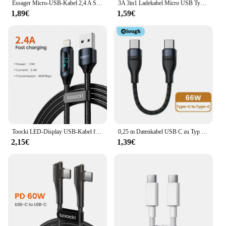
Essager Micro-USB-Kabel 2,4 A Schnellladegerät 3 m Microusb-Kabel für Huawei Xiaomi LED-Draht Android-Telefon Ladedatenkabel Mobile
3A 3in1 Ladekabel Micro USB Typ-C Schnellladegerät Multi USB Port Ladekabel für iPhone Huawei Samsung Ladekabel
1,89€
1,59€
Toocki LED-Display USB-Kabel für iPhone 14 13 12 11 Pro Max Schnell ladegerät Blitz 2,4 a USB-Kabel x xr 8 7 1m 2m
0,25 m Datenkabel USB C zu Typ C Schnell lade datenkabel Kurzes Kabel 66W Typ C für iPhone 15 Huawei Samsung tragbare Power Bank
2,15€
1,39€