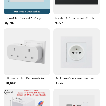
Korea Chile Standard 20W supers chnelle Smart Charge Typ C USB-Anschluss Steckdose Steckdose, 118*73mm Schnell ladung Steckdose
Standard-UK-Buchse mit USB-Typ-C 5V 2,1 A, 146*86mm Kunststoff platte, doppelte Steckdosen mit Schaltern UK USB-Stecker
8,19€
9,07€
UK Stecker USB-Buchse Adapter Doppelst ecker 3250w 13a Wand ladegerät Steckdosen leiste Steckdosen für Zuhause, Büro, Küche
Avoir Französisch Wand Steckdose PC Kunststoff Elektrische Outlets Mit USB 5V 2A Doppel Usb Stecker 86 Typ Power buchse 16A 220V
10,69€
3,79€