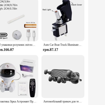
1/2 упаковки розумних світлодіодних стрічок з дистанційним керуванням для кімнати, ігрового телевізора та прикраси вечірок - синхронізація з музикою, настільна лампа RGB
Auto Car Boat Truck Illuminated Led Toggle Switch With Safety Aircraft Flip Up Cover Guard Red Blue Green Yellow White 12V20A
рн.166.07
грн.87.17
Галактика Зірка Астронавт Проектор Світлодіодний нічник Зоряне небо Порторціонери Прикраса лампи Спальня Декоративна кімната для дітей Подарунки
Автомобільний тримач для телефону Gravity для мобільного телефону 4,7-7 дюймів Автомобільний вентиляційний отвір Кріплення для телефону Універсальна протиударна підставка для смартфона з GPS-затискачем