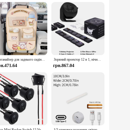
anizer is designed to fit most car seats, including SUVs and
asy to clean, making it a practical addition to your car's
Органайзер для заднього сидіння автомобіля Протиударна накладка для заднього безпечного сидіння Протизносна накладка Автомобільна накладка проти бруду Універсальна сумка для зберігання спинки автомобіля
Зоряний проектор 12 в 1, нічник, 4K HD, планетарій, проектор для дитячої кімнати, подарунок на День Святого Валентина 360 ° Поворотна лампа для проектора Galaxy
рн.471.64
грн.867.04
 snacks to mobile phones and other small items. The
out distractions. Whether you're on a long road trip or just
terior, making it an ideal choice for those who value both
y installation and removal. The Universal Car Seat Organizer is
6Pcs Mini Rocker Switch 12 Volt ON Off Toggle Switch with Pre-Wired 6A/250V 10A/125V AC 12V DC Electrical Switches for DIY Apply
1/2 упаковки розумних світлодіодних стрічок з дистанційним керуванням для кімнати, ігрового телевізора та прикраси вечірок - синхронізація з музикою, настільна лампа RGB