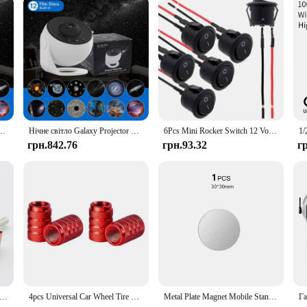
ojector 360° Rotate Planetarium Lamp For Kids Bedroom Valentines Day Gift Wedding Deco
Нічне світло Galaxy Projector Starry Sky Projector 360° ° Поворотний планетарій Лампа для дитячої спальні Подарунок на День Святого Валентина Весільний декор
6Pcs Mini Rocker Switch 12 Volt ON Off Toggle Switch with Pre-Wired 6A/250V 10A/125V AC 12V DC Electrical Switches for DIY Apply
грн.842.76
грн.93.32
г
Steel Waterproof Toggle Swith 12V Heavy Duty Toggle Flick Switch ON OFF ON Car Metal SPDT SPST P0.05 15A 250V Terminal
4pcs Universal Car Wheel Tire Valve Stem Caps Dust Covers Aluminum Tire Wheel Stem Air Valve Cap Car Accessories
Metal Plate Magnet Mobile Stand Universal Replacement Metal Plate Kit With Adhesive For Xiaomi Magnetic Car Mount Phone Holder