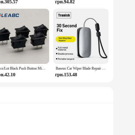
рн.305.57
грн.94.82
5Pcs/Lot Black Push Button Mini Switch 6A-10A 110V 250V KCD1 2Pin Snap-in On/Off Rocker Switch 5PCS/Lot 21MM*15MM BLACK
Baseus Car Wiper Blade Repair Universal Auto Windshield Wiper Refurbish Tool Набір для ремонту щіток склоочисника автомобіля Аксесуари
рн.42.10
грн.153.48