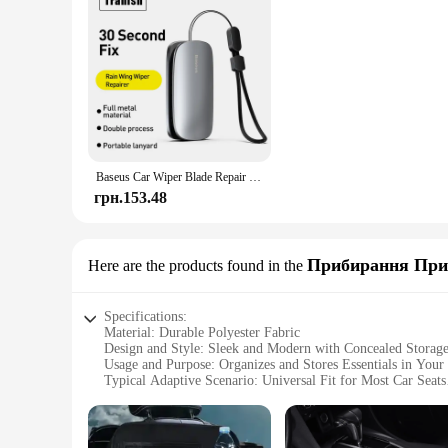
Baseus Car Wiper Blade Repair Universal Auto Windshield Wiper Refurbish Tool Набір для ремонту щіток склоочисника автомобіля Аксесуари
грн.153.48
Прибирання При
Here are the products found in the
Specifications:
Material: Durable Polyester Fabric
Design and Style: Sleek and Modern with Concealed Stora
Usage and Purpose: Organizes and Stores Essentials in Your
Typical Adaptive Scenario: Universal Fit for Most Car Seats
Shape or Size or Weight or Quantity: Compact and Lightweig
Performance and Property: Easy to Clean and Maintain
Features: