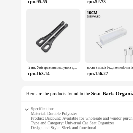
грн.95.55
грн.52.73
2 шт. Універсальна заглушка для автомобільного сидіння, бічний шов, наповнювач автомобільних щілин, герметичний органайзер для зберігання сидінь, автоматичне оздоблення салону
грн.163.14
грн.156.27
Seat Back Organi
Here are the products found in the
Specifications:
Material: Durable Polyester
Product Discount: Available for wholesale and vendor purch
Type and Category: Universal Car Seat Organizer
Design and Style: Sleek and functional
Usage and Purpose: Keeps your car tidy and organized