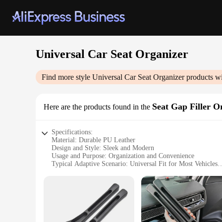
Universal Car Seat Organizer
Find more style
Universal Car Seat Organizer
products wi
Seat Gap Filler O
Here are the products found in the
Specifications:
Material: Durable PU Leather
Design and Style: Sleek and Modern
Usage and Purpose: Organization and Convenience
Typical Adaptive Scenario: Universal Fit for Most Vehicles
Shape or Size: Tailored to Fill Gaps between Seats
Performance and Property: Easy to Install and Clean
Features:
|Wholesale|Vendors|
**Enhanced Vehicle Organization**