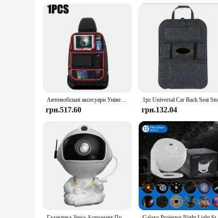
Typical Adaptive Scenario: Fits most car seats, including S
Shape or Size or Weight or Quantity: Compact and lightweig
Features:
|Wholesale|Vendors|
**Optimized Organization for Your Vehicle**
The Universal Car Seat Organizer is a must-have accessory for
sedans, ensuring that it can adapt to a wide range of vehicles
interior.
Автомобільні аксесуари Універсальний органайзер для автомобільних сидінь з лотком Тримач для планшета Багатокишенькове місце для зберігання салону автомобілів Укладання Прибирання
**Versatile and Convenient Storage**
грн.517.60
грн.132.04
This organizer is not just about style; it's also about functi
compartments are thoughtfully designed to keep your belongin
running errands, this organizer will keep your car tidy and o
**Tailored for the Modern Driver**
Understanding the needs of the modern driver, this organizer 
functionality and aesthetics. With its compact size and lightw
not just a product; it's a solution tailored to enhance your dr
Галактика Зірка Астронавт Проектор Світло Зоряне небо Поректори Лампа Прикраса Спальня Кімната Туманність Світлодіодний нічник Дитина Дорослий Подарунок
Galaxy Projector Night Light Star Planetar