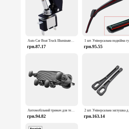
Auto Car Boat Truck Illuminated Led Toggle Switch With Safety Aircraft Flip Up Cover Guard Red Blue Green Yellow White 12V20A
грн.87.17
грн.95.55
Автомобільний тримач для телефону Gravity для мобільного телефону 4,7-7 дюймів Автомобільний вентиляційний отвір Кріплення для телефону Універсальна протиударна підставка для смартфона з GPS-затискачем
2 шт. Універсальна заглушка для автомобільн
грн.94.82
грн.163.14