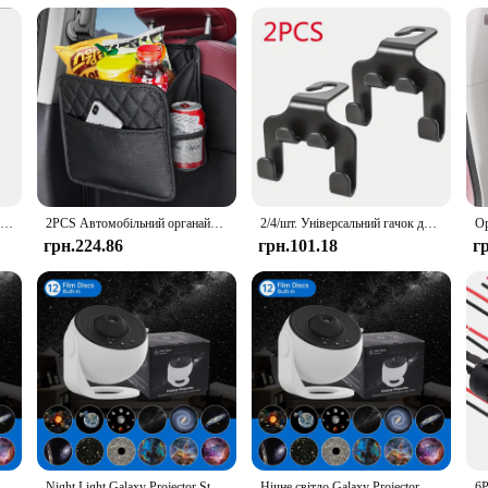
UVs and sedans
ht, with ample storage space
 anyone looking to declutter their car's interior. This sleek and functional org
. Made from high-quality polyester, this organizer is not only durable but also e
1pc Universal Car Back Seat Storage Bag Organizer Trunk Elastic Felt Storage Bag 6 Pockets Organizer Hanging Car Accessories
2PCS Автомобільний органайзер на задньому сидінні Водонепроникна шкіряна сумка для зберігання автомобільного сидіння Універсальний підвісний органайзер на спинку автомобільного сидіння великої місткості
2/4/шт. Універсальний гачок для підголівника автомобільного сидіння. Вішалка для зберігання. Тримач для органайзера на задньому сидінні автомобіля
грн.224.86
грн.101.18
г
onality. It provides ample storage space for all your essentials, from drinks and
gs secure and within reach, ensuring that you can focus on the road ahead with
rganized.
is not only practical but also stylish. Its sleek design complements any car's in
eight construction, it doesn't add bulk to your car's interior, allowing for eas
iving experience.
ium Projector Adults 360° Rotate Gaming Room, Home Theater, Ceiling, Room Decor (White
Night Light Galaxy Projector Starry Sky Projector 360° Rotate Planetarium Lamp For Kids Bedroom Valentines Day Gift Wedding Deco
Нічне світло Galaxy Projector Starry Sky Projector 360° ° Поворотний планетарій Лампа для дитячої спальні Подарунок на День Святого Валентина Весільний декор