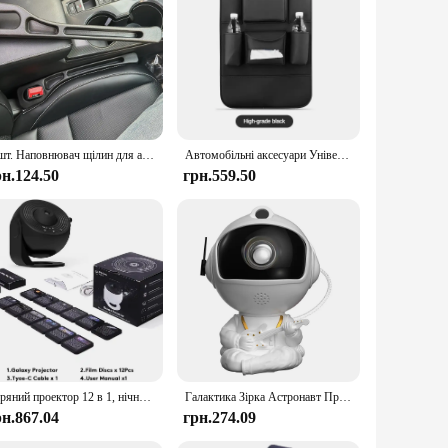
ed from high-quality polyester fabric, ensuring durability
oring small items such as mobile phones, wallets, keys, and
ing comfort.
an be used in a wide range of cars, making it a versatile
2 шт. Наповнювач щілин для автомобільного сидіння Коробка для зберігання сидінь Сумка між сидіннями Консоль Органайзер Прикраса Інтер’єр Автоаксесуари
Автомобільні аксесуари Універсальний органайзер для автомобільних сидінь з лотком Тримач для планшета Багатокишенькове місце для зберігання салону автомобілів Укладання Прибирання
ed, this organizer is the perfect solution. Its easy-to-clean
рн.124.50
грн.559.50
making it easy to find what you need without taking your
clutter-free. With this organizer, you can enjoy a more
Зоряний проектор 12 в 1, нічник, 4K HD, планетарій, проектор для дитячої кімнати, подарунок на День Святого Валентина 360 ° Поворотна лампа для проектора Galaxy
Галактика Зірка Астронавт Проектор Світло Зоряне небо Поректори Лампа Прикраса Спальня Кімната Туманність Світлодіодний нічник Дитина Дорослий Подарунок
рн.867.04
грн.274.09