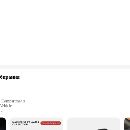
бирання
ge Compartments
 Vehicle
ht, Easy to Install