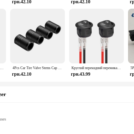
грн.42.10
грн.42.10
г
nocne światła bezprzewodowa lampa LED z czujnikiem ruchu USB akumulator magnetyczny do garderoby szafa kuchenna żarówka z czujnikiem rurowym
4Pcs Car Tire Valve Stems Cap Knurling Style Tire Valve Cap Aluminum Tire Wheel Stem Air Valve Cap car Universal accessories
Круглий перекидний перемикач 12 В змінного струму 6 A/250 В 10 A/125 В SPST 2-контактний 2-позиційний тумблер увімкнення/вимкнення для автомобіля, човна, автомобіля, автофургону, чорний
грн.42.10
грн.43.99
г
zer
ases