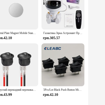
Metal Plate Magnet Mobile Stand Universal Replacement Metal Plate Kit With Adhesive For Xiaomi Magnetic Car Mount Phone Holder
Галактика Зірка Астронавт Проектор Світлодіодний нічник Зоряне небо Порторціонери Прикраса лампи Спальня Декоративна кімната для дітей Подарунки
рн.42.10
грн.305.57
Круглий перекидний перемикач 12 В змінного струму 6 A/250 В 10 A/125 В SPST 2-контактний 2-позиційний тумблер увімкнення/вимкнення для автомобіля, човна, автомобіля, автофургону, чорний
5Pcs/Lot Black Push Button Mini Switch 6A-10A 110V 250V KCD1 2Pin Snap-in On/Off Rocker Switch 5PCS/Lot 21MM*15MM BLACK
рн.43.99
грн.42.10