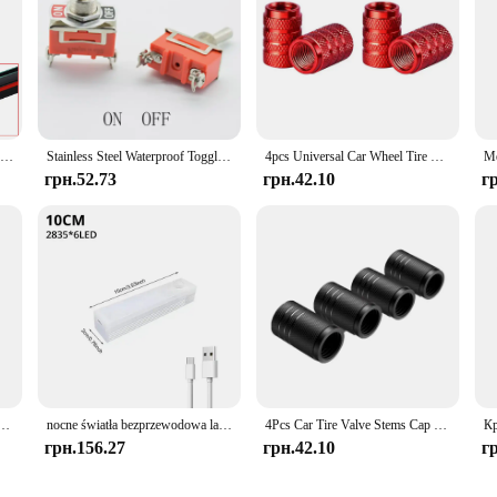
1 шт. Універсальна подвійна гумова смужка J/U-подібна щітка склоочисника, щітка для очищення скла переднього склоочисника
Stainless Steel Waterproof Toggle Swith 12V Heavy Duty Toggle Flick Switch ON OFF ON Car Metal SPDT SPST P0.05 15A 250V Terminal
4pcs Universal Car Wheel Tire Valve Stem Caps Dust Covers Aluminum Tire Wheel Stem Air Valve Cap Car Accessories
грн.52.73
грн.42.10
г
ого сидіння, бічний шов, наповнювач автомобільних щілин, герметичний органайзер для зберігання сидінь, автоматичне оздоблення салону
nocne światła bezprzewodowa lampa LED z czujnikiem ruchu USB akumulator magnetyczny do garderoby szafa kuchenna żarówka z czujnikiem rurowym
4Pcs Car Tire Valve Stems Cap Knurling Style Tire Valve Cap Aluminum Tire Wheel Stem Air Valve Cap car Universal accessories
грн.156.27
грн.42.10
г