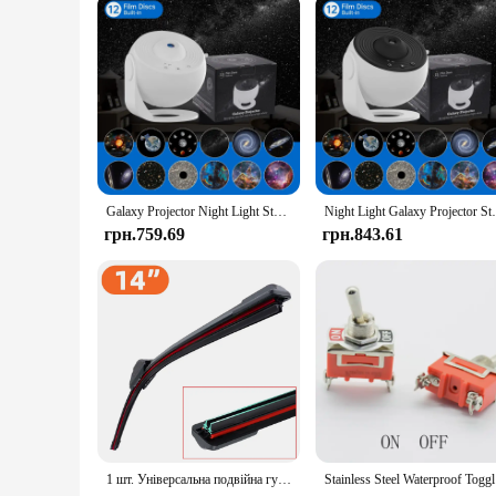
Galaxy Projector Night Light Star Planetarium Projector Adults 360° Rotate Gaming Room, Home Theater, Ceiling, Room Decor (White
Night Light Galaxy Projector Starry Sky Pr
грн.759.69
грн.843.61
1 шт. Універсальна подвійна гумова смужка J/U-подібна щітка склоочисника, щітка для очищення скла переднього склоочисника
Stainless 