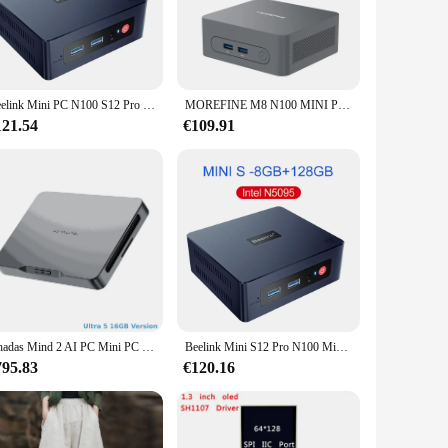
e amounts of data or need a reliable backup solution, this
ures that you have access to the latest technology and
Beelink Mini PC N100 S12 Pro 16G500G Mini S Intel 11. a generación N5095 8GB 128GB SSD ordenador de juegos de escritorio N95 VS GK3V GK Mini J4125
MOREFINE M8 N100 MINI PC WiFi 5 BT4.2 DDR4 32G 1TB NVME Windows11 Pro Mini ordenador Dual canal SSD portátil Pc Gaming portátil
121.54
€109.91
scenarios, from home media centers to business environments.
availability, vendors, and suppliers can offer this product to
Khadas Mind 2 AI PC Mini PC para juegos Intel Core Ultra 7 155H 16C/22T Intel Arc ™ GPU 64GB RAM 2TB SSD, Thunderbolt 4, pantalla triple
Beelink Mini S12 Pro N100 Mini S Intel N5095 Mini PC N95 8GB 128GB SSD ordenador de juegos de escritorio VS J4125 GK Mini GK3V
795.83
€120.16