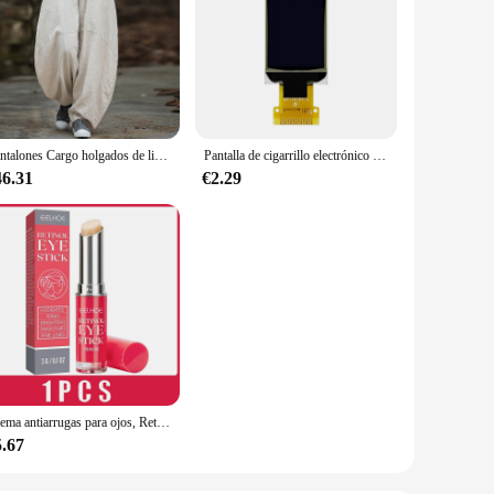
Pantalones Cargo holgados de lino y algodón para mujer, ropa elegante de cintura elástica, Estilo Vintage, holgada e informal, de pierna ancha y larga, de gran tamaño
Pantalla de cigarrillo electrónico de 1,3 pulgadas, serie SPI, 13P, blanca, OLED, WISMEC, RX Gen 3, pantalla Dual, Mod, pantalla Vertical, controlador SH1107, 64x128, Puerto IIC
46.31
€2.29
Crema antiarrugas para ojos, Retinol, elimina las bolsas de ojos, ojeras, antienvejecimiento, reafirmante, blanqueamiento, hidratante, ilumina el cuidado de la piel
5.67