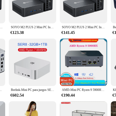
bility and longevity.
st about speed; it's also about capacity. Whether you're looking to store larg
compatibility with a wide range of wholesale, vendor, and supplier networks ens
 Intel Alder Lake N100 Windows 11 Pro Mini PC 16GB DDR4 512GB PCIe M.2 SSD WiFi 5 BT5.0 computadora de escritorio
SOYO M2 PLUS 2 Mini PC Intel Alder Lake N100 Windows 11 Pro Mini PC 16GB DDR4 512GB PCIe M.2 SSD WiFi 5 BT5.0 computadora de escritorio
SOYO M2 PLUS 2 Mini PC Intel Alder Lake N100 Windows 11 Pro Mini PC 16GB DDR4 512GB PCIe M.2 SSD WiFi 5 BT5.0 computadora de escritorio
€123.38
€141.45
€
satile addition to any computing setup. It's perfect for use in a variety of 
alue space-saving solutions without sacrificing performance. With its wholesale 
high-quality choice.
* NVME SSD Computadora de escritorio para juegos con OCuiLink/WiFi 6/2*2.5LAN
Beelink-Mini PC para juegos SER8, potente PC AI con AMD Ryzen 7 8845HS 32G DDR5 1T NVME PCIe4.0 SSD 2024 Gbps, ordenador de escritorio, 2,5
AMD-Mini PC Ryzen 9 5900HX 7 5700U Windows 11 Dual LAN NVMe SSD Vega 8, ordenador de escritorio para juegos, gráficos tipo C, WiFi6E, 2023
€602.54
€190.44
€