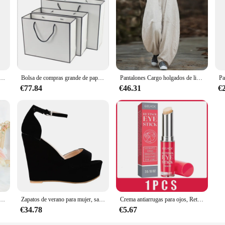
 LCD is not just about performance; it's also about efficiency. Its sleek des
ncy is enhanced. This SSD is an excellent choice for those who value both perf
t as a reliable and efficient storage solution for a variety of applications.
mujer, conjunto de dos piezas formado por suéter y pantalón de cintura elástica, otoño e invierno, novedad de 2024
Bolsa de compras grande de papel blanco con logotipo personalizado, bolsa de compras con borde negro y Asa de cinta para ropa, caja de embalaje de regalo, 10/100 piezas
Pantalones Cargo holgados de lino y algodón para mujer, ropa elegante de cintura elástica, Estilo Vintage, holgada e informal, de pierna ancha y larga, de gran tamaño
€77.84
€46.31
€
cotas, vestido de verano para perros, falda de boda para perros, York, chihuahua, caniche, faldas para perros, vestidos para gatos
Zapatos de verano para mujer, sandalias sexis con punta abierta y correa en el tobillo, tacones altos, sandalias de cuña para fiesta, vestido de boda, zapatos de mujer 195-11VE 2024
Crema antiarrugas para ojos, Retinol, elimina las bolsas de ojos, ojeras, antienvejecimiento, reafirmante, blanqueamiento, hidratante, ilumina el cuidado de la piel
€34.78
€5.67