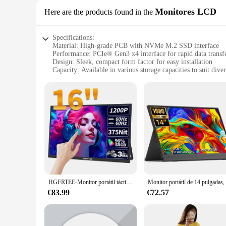
Monitores LCD
Here are the products found in the
Specifications:
Material: High-grade PCB with NVMe M.2 SSD interface
Performance: PCIe® Gen3 x4 interface for rapid data transf
Design: Sleek, compact form factor for easy installation
Capacity: Available in various storage capacities to suit dive
Compatibility: Designed for a wide range of motherboards a
Durability: Built to withstand rigorous use in both commerc
Features:
|Vendors|
**Unmatched Speed and Reliability**
The Unidad de estado sólido PCIe® NVMe™ Value M 2 Monitor
lightning-fast data transfer speeds that are crucial for dema
up with your needs. Its compact form factor is not only aesthe
enthusiasts.
**Versatile Storage Solutions**
HGFRTEE-Monitor portátil táctil de 16 pulgadas, pantalla de 16:10, 96% sRGB, 350cd/m², con soporte, Compatible con HDMI tipo C
With a variety of storage capacities available, the Unidad 
looking to upgrade your laptop or build a high-performance d
€83.99
€72.57
wholesale and individual buyers. The solid-state drive's durab
environments.
**Designed for Efficiency and Ease**