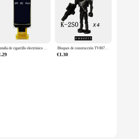
ign allows for easy installation, and its low power
ormance and environmental sustainability. With its high-
Pantalla de cigarrillo electrónico de 1,3 pulgadas, serie SPI, 13P, blanca, OLED, WISMEC, RX Gen 3, pantalla Dual, Mod, pantalla Vertical, controlador SH1107, 64x128, Puerto IIC
Bloques de construcción TV8072 Bantha, KT1074, bloques de construcción, soldado clon de Snowtrooper, figura de Stormtrooper, Mini figuritas, Droid Kid Toy
2.29
€1.30