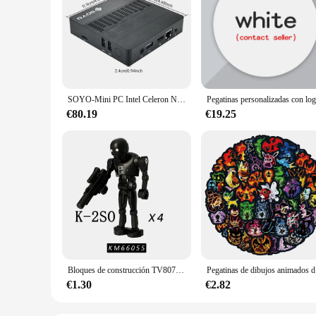
SOYO-Mini PC Intel Celeron N4000, 6 GB de RAM, 64 GB, M.2, SSD, HDMI + VGA, USB 3,0, Win10Pro, ordenador portátil de escritorio, WiFi, Bluetooth 4,2
€80.19
€19.25
Bloques de construcción TV8072 Bantha, KT1074, bloques de construcción, soldado clon de Snowtrooper, figura de Stormtrooper, Mini figuritas, Droid Kid Toy
Pegatinas de dib
€1.30
€2.82