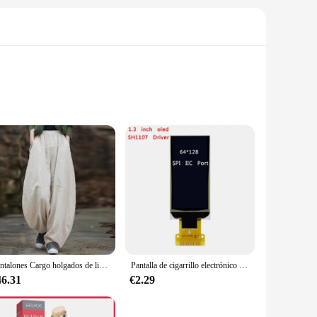
With its high-grade aluminum alloy construction, this SSD
rm factor make it a seamless addition to any computer setup,
 data transfer and quick access to your files. This SSD
Pantalones Cargo holgados de lino y algodón para mujer, ropa elegante de cintura elástica, Estilo Vintage, holgada e informal, de pierna ancha y larga, de gran tamaño
Pantalla de cigarrillo electrónico de 1,3 pulgadas, serie SPI, 13P, blanca, OLED, WISMEC, RX Gen 3, pantalla Dual, Mod, pantalla Vertical, controlador SH1107, 64x128, Puerto IIC
er you're a gamer, a professional, or a power user, the
46.31
€2.29
offer reliable and cost-effective storage solutions to their