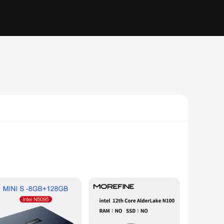
 to deliver rapid data transfer rates, making it an ideal
ironment, from the office to the home. With a focus on