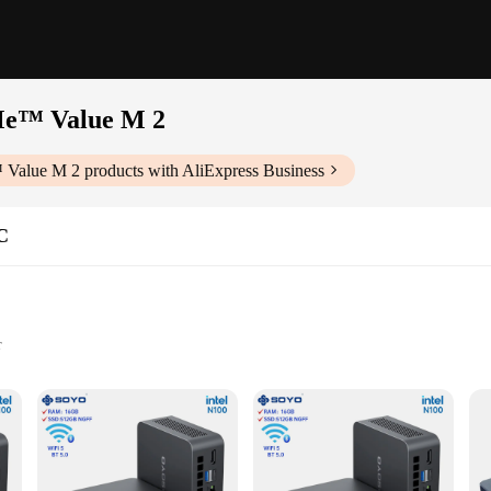
Me™ Value M 2
 Value M 2
products with AliExpress Business
C
r
r support
pitome of performance and portability. This barebón and mini PC is engineered
mpromising on space. Its sleek design ensures it fits seamlessly into any env