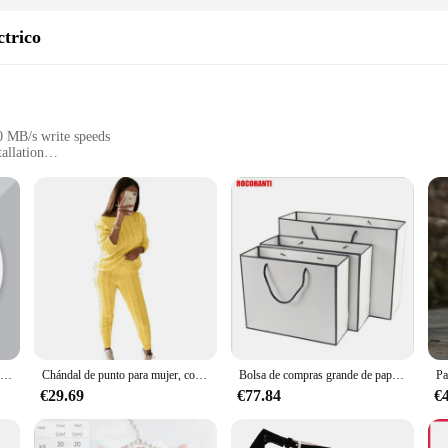
ctrico
0 MB/s write speeds
allation
puting and gaming
sential component for those seeking to elevate their computing experience. 
making it a reliable choice for intensive tasks. The sleek design and compact fo
r both novices and professionals.
ite speeds, with up to 3,400 MB/s and 2,600 MB/s respectively, ensuring rapid
Pegatinas personalizadas con logotipo y nombre del negocio, etiquetas de agradecimiento para embalaje, Diseña tus propias pegatinas, 1000 Uds.
Chándal de punto para mujer, conjunto de dos piezas formado por suéter y pantalón de cintura elástica, otoño e invierno, novedad de 2024
Bolsa de compras grande de papel blanco con logotipo personalizado, bolsa de compras con borde negro y Asa de cinta para ropa, caja de embalaje de regalo, 10/100 piezas
e™ M.2 SSDs, making it a versatile choice for various computing needs. Wheth
eered to meet your high-performance computing demands.
€29.69
€77.84
€
is SSD enclosure is an excellent option for wholesalers and retailers looking to 