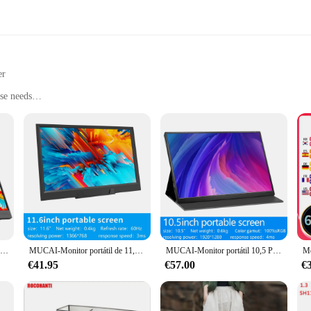
er
rse needs
nd systems
ial and personal environments
es LCD is a pinnacle of performance and reliability. This solid-state drive 
nding applications. Whether you're working with large files, gaming, or running
tically pleasing but also allows for easy installation in a variety of systems, m
Monitor portátil de 14 pulgadas, 1920x1080, 400cd/m², 60HZ, 16: 9, para ordenador portátil, XBox, PS4/5, Switch, teléfono móvil, extensión de ordenador de oficina
MUCAI-Monitor portátil de 11,6 pulgadas, pantalla de juego 16:9, 60Hz, 45% NTSC, 250Cd/m ², ordenador portátil Mac Xbox PS4/5, interruptor de pantalla, interfaz tipo c
MUCAI-Monitor portátil 10,5 P de 1280 pulgadas, pantalla de juego 16:10 IPS 60Hz, 100% sRGB, 420Cd/m ², PS4 Xbox para ordenador portátil Mac/5
de estado sólido PCIe® NVMe™ Value M 2 Monitores LCD is tailored to meet the 
esktop, this SSD is a perfect fit. Its compatibility with a wide range of mothe
€41.95
€57.00
€
ility is also a key feature, ensuring that it can withstand the rigors of daily u