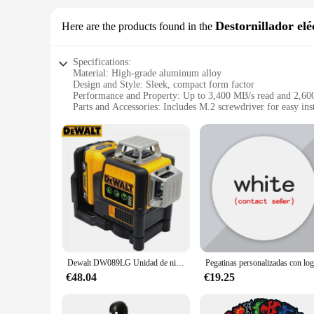
Destornillador elé
Here are the products found in the
Specifications:
Material: High-grade aluminum alloy
Design and Style: Sleek, compact form factor
Performance and Property: Up to 3,400 MB/s read and 2,60
Parts and Accessories: Includes M.2 screwdriver for easy inst
Compatibility: Supports PCIe® NVMe™ M.2 SSDs
Typical Adaptive Scenario: Ideal for high-performance com
Features:
|Vendors|
**Enhanced Storage and Performance**
The Unidad de estado sólido PCIe® NVMe™ Value M 2 is an es
enclosure ensures durability and efficient heat dissipation, 
while the included M.2 screwdriver simplifies installation fo
**Optimized for Speed and Reliability**
The PCIe® NVMe™ interface delivers exceptional read and wr
Dewalt DW089LG Unidad de nivel láser de 12 líneas 3 lados * nivel láser profesional verde autonivelante Vertical de 360 grados
enclosure is designed to support a wide range of PCIe® NVM
Unidad de estado sólido PCIe® NVMe™ Value M 2 is engin
€48.04
€19.25
**Tailored for Wholesale and Retail**
With its competitive pricing and high-quality construction, th