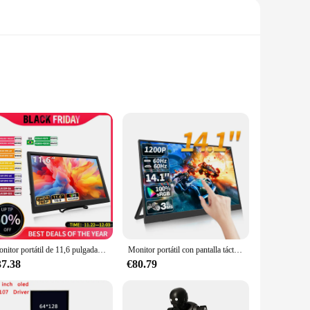
is engineered with a PCIe® Gen3 x4 interface, ensuring
 resource-intensive applications, this SSD is designed to keep
aking it a versatile choice for both professionals and
Monitor portátil de 11,6 pulgadas Compatible con HDMI, pantalla extendida para juegos de segunda pantalla, para Switch/PS4/Xbox/Raspberry Pi
Monitor portátil con pantalla táctil de 14,1 pulgadas, 100% sRGB, 400cd/m2, ordenador para juegos, pantalla ampliada para XBox PS4/5 Switch Loptop
diverse storage requirements of its users. Whether you're
rboards and systems makes it a reliable choice for both
37.38
€80.79
se, making it an ideal choice for both commercial and personal