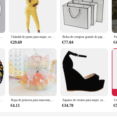
Pegatinas personalizadas con logotipo y nombre del negocio, etiquetas de agradecimiento para embalaje, Diseña tus propias pegatinas, 1000 Uds.
Chándal de punto para mujer, conjunto de dos piezas formado por suéter y pantalón de cintura elástica, otoño e invierno, novedad de 2024
Bolsa de compras grande de papel blanco con logotipo personalizado, bolsa de compras con borde negro y Asa de cinta para ropa, caja de embalaje de regalo, 10/100 piezas
€29.69
€77.84
€
ujos animados de Pokémon de neón, calcomanías Kawaii de Anime para ordenador portátil, monopatín, motocicleta, teléfono, pegatina impermeable, juguete para niños, 10/30/60 Uds.
Ropa de princesa para mascotas, vestido de verano para perros, falda de boda para perros, York, chihuahua, caniche, faldas para perros, vestidos para gatos
Zapatos de verano para mujer, sandalias sexis con punta abierta y correa en el tobillo, tacones altos, sandalias de cuña para fiesta, vestido de boda, zapatos de mujer 195-11VE 2024
€4.11
€34.78
€