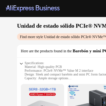
Unidad de estado sólido PCIe® NV
Find more style
Unidad de estado sólido PCIe® NVMe™
Barebón y mini P
Here are the products found in the
Specifications:
Material: High-quality PCB
Performance: PCIe® NVMe™ Value M 2 interface
Design: Sleek and compact barebón and mini PC form facto
Capacity: Ample storage options
Speed: Rapid data transfer rates
Compatibility: Wide range of wholesale, vendor, and supplie
Features:
**Unmatched Performance and Compact Design**
The Unidad de estado sólido PCIe® NVMe™ Value M 2 is the e
choice for those who demand high-speed computing without co