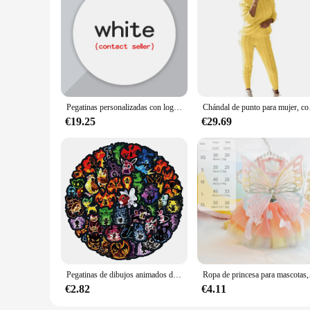
The Unidad de estado sólido PCIe® NVMe™ Value M 2 Monitores
consumption means that your system's overall energy efficie
grade PCB and NVMe M.2 SSD interface, this product stands ou
Pegatinas personalizadas con logotipo y nombre del negocio, etiquetas de agradecimiento para embalaje, Diseña tus propias pegatinas, 1000 Uds.
Chándal de punto para 
€19.25
€29.69
Pegatinas de dibujos animados de Pokémon de neón, calcomanías Kawaii de Anime para ordenador portátil, monopatín, motocicleta, teléfono, pegatina impermeable, juguete para niños, 10/30/60 Uds.
Ropa de princesa para mas
€2.82
€4.11