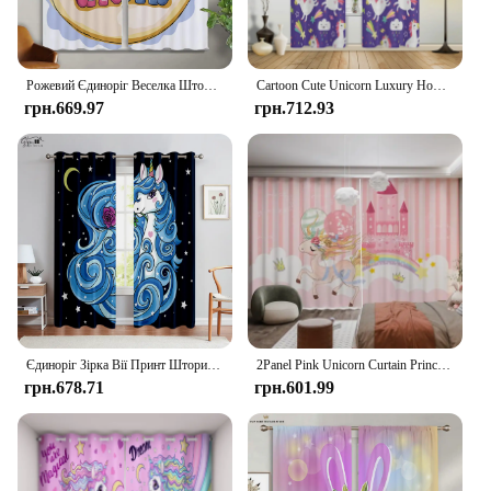
Рожевий Єдиноріг Веселка Штори з мультфільмом Прикраса дитячої кімнати Штори для вікон Легко мити та доглядати 2 шт.
Cartoon Cute Unicorn Luxury Home Thick Clackout Curtains Bedroom Purple Style Blackout Drape Living Room High Shading Curtain
грн.669.97
грн.712.93
Єдиноріг Зірка Вії Принт Штори Дитяча кімната Мультфільм Декоративні штори Вітальня Кабінет Штори Прикраса дому
2Panel Pink Unicorn Curtain Princess Rainbow Whale Cartoon Animal Curtain for Child Girls Bedroom Window Blinds cortinas Hook
грн.678.71
грн.601.99