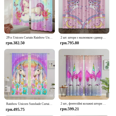
Parts and Accessories: Comes as a set, ready to hang
Features:
**Enchanting Aesthetics for Your Space**
Immerse yourself in the enchanting world of
unicorns with our Unicorn Window Curtain, a
whimsical addition to any room. The high-quality
2Pcs Unicorn Curtain Rainbow Unicorn Curtain Butterfly Підходить для вітальні, спальні, кухні та ванної кімнати
2 шт. штори з малюнком єдинорога, декоративні штори, обробка вікон спальні та вітальні, прикраса дому, прикраса кімнати
polyester fabric ensures durability and longevity,
грн.382.50
грн.795.80
while the vibrant unicorn pattern brings a touch of
fantasy to your decor. Whether you're looking to
create a playful atmosphere in a child's bedroom or
add a magical touch to a nursery, this curtain set is
designed to captivate and delight.
**Versatile and Functional Design**
Our Unicorn Window Curtain is not just about
looks; it's also about practicality. The curtains are
easy to hang, making them a breeze to install in any
window. The set comes ready to use, so you can
start enjoying the transformation of your space right
2 шт., фентезійні колажні штори з рожевим єдинорогом - напівзатемнення, використовуються для вітальні, спальні, кухні, прикраси будинку
Rainbow Unicorn Sunshade Curtains for Girls Bedroom 2 Panel Set Window Curtains for Living Room カーテン Cortinas Para La Sala
away. The curtains are lightweight, ensuring they
грн.599.21
грн.495.75
can be easily opened and closed without causing
any strain on your window hardware. Plus, the