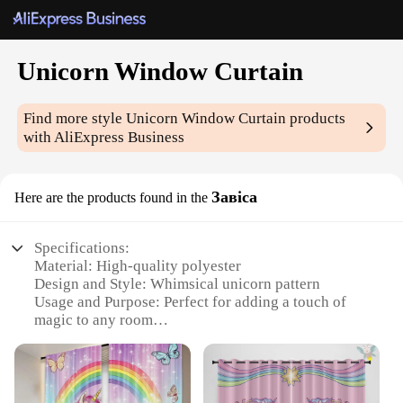
Unicorn Window Curtain
Find more style
Unicorn Window Curtain
products
with AliExpress Business
Завіса
Here are the products found in the
Specifications:
Material: High-quality polyester
Design and Style: Whimsical unicorn pattern
Usage and Purpose: Perfect for adding a touch of
magic to any room
Shape or Size: Available in various sizes to fit any
window
Performance and Property: Durable and easy to
clean