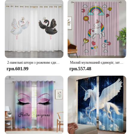
durable fabric is easy to clean, ensuring your
unicorn-themed decor stays looking fresh and new.
**Ideal for Gift Giving and Wholesale**
This Unicorn Window Curtain set is perfect for
gifting to friends and family who appreciate a touch
of whimsy in their home decor. It's also an excellent
choice for wholesale vendors and suppliers looking
to add a unique and popular product to their
offerings. The curtains are available in various
2-панельні штори з рожевим єдинорогом, штори для дівчаток-балерин, штори для дітей, дівчаток, жалюзі для вікон спальні від підлоги до стелі, люверси для вікон
Милий мультяшний єдиноріг, затемнена штора для кімнати, 2-панельні штори, дитяча кімната, прикраса на Хелловін, штори, перегородка, вітальня, кухня
sizes, making them suitable for a wide range of
грн.601.99
грн.557.48
window types and sizes. Whether you're looking to
add a splash of magic to your own space or to stock
up for resale, our Unicorn Window Curtain set is a
versatile and delightful choice.