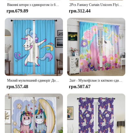
Віконні штори з єдинорогом із блискучим принтом, мультфільм, фантазія, єдиноріг, вії, на замовлення, вітальня, прикраса для кабінету, 2 шт.
2Pcs Fantasy Curtain Unicorn Flying Over Clouds Новинка та Purity Magic Creature для спальні, вітальні та їдальні A
грн.679.89
грн.312.44
Милий мультяшний єдиноріг Домашні інтер'єрні штори для вітальні Штори Тюль для спальні Штори проти комарів Штори 2 шт.
2шт - Мультфільм із квіткою єдинорога - завіса з принтом - поліестерний матеріал - для спальні, вітальні, кабінет, завіса проти привидів
грн.557.48
грн.507.67