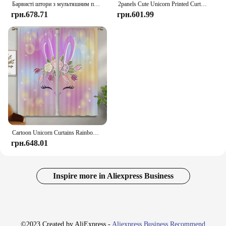
Барвисті штори з мультяшним принтом веселки-єдинорога для дитячої кімнати, вітальні, кабінет, кухня, прикраса вікон, штори, 2 шт.
2panels Cute Unicorn Printed Curtains Rod Pocket Semi Blackout Window Curtains For Living Room Window Drapes Bedroom Room Decor
грн.678.71
грн.601.99
Cartoon Unicorn Curtains Rainbow Horse Curtains 2 Panels Kids Room Boys Girls Bedroom Living Room Den Study Room Decor Curtains
грн.648.01
Inspire more in Aliexpress Business
©2023 Created by AliExpress -
Aliexpress Business Recommend