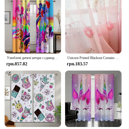
Улюблені дитячі штори з єдинорогом Веселка з візерунком коня Сонцезахисні штори Хлопчики Дівчата Кімната Спальня Декоративні штори
Unicorn Printed Blackout Curtains for Kids Bedroom Jinya Home Decor Cartoon Nursery Window Curtain Panels Living Room Kitchen
грн.857.82
грн.183.57