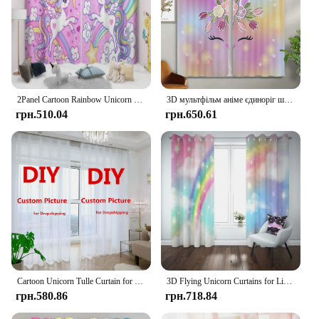
2Panel Cartoon Rainbow Unicorn Curtains Pink Curtains for Kids Girls Bedroom Window Floor-to-ceiling Window Blinds Grommet Top
3D мультфільм аніме єдиноріг штори, райдужні кінь штори, 2 панелі, дитяча кімната, спальня для хлопчиків, дівчаток, ден, декор кабінету
грн.510.04
грн.650.61
Cartoon Unicorn Tulle Curtain for Living Room Bedroom Decor Star Floral Rainbow Sheer Curtains Room Kitchen Window Treatment
3D Flying Unicorn Curtains for Living Room Magic Castle Kids Room Curtains Boy Rainbow Sky with Stars Window Sunshade Curtains
грн.580.86
грн.718.84