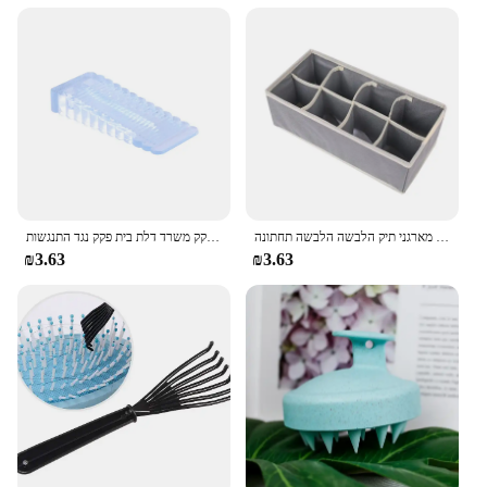
מארגן עבור תחתונים גרביים חזייה מכנסי צעיף עניבות אחסון ארון מגירת מארגני תיק הלבשה הלבשה תחתונה
פקק דלת סיליקון דלת פעמיים זעזועים לבלוק חוצץ דלת ידית פקק דלת ידית פקק משרד דלת בית פקק נגד התנגשות
₪3.63
₪3.63