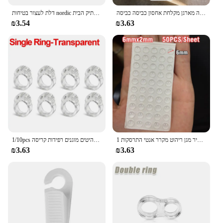
אקריליק חדר אמבטיה מדף ללא מקדחה מארגן מקלחת אחסון כביסה כביסה
דלת לעצור בטיחות nordic מספקת סיליקון עצמי דבק דלת פקק מגן מגן כיסוי משתיק הבית
₪3.54
₪3.63
1 גיליון עצמי דבק חיץ רפידות סיליקון דלת פקק ארון פגושים קיר מגן ריהוט מקרר אנטי התרסקות Pad
1/10pcs דלת מפסיקה דלת סיליקון ידית חיץ מגן קיר דלת מגן מגן קירות פגוש רהיטים מוגנים רפידות קריסה
₪3.63
₪3.63