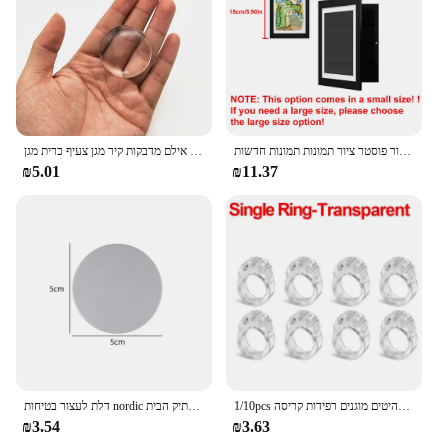
אמנות ילדים מסגרות מגנטיות חזית פתוחה תצוגה להחלפה תפאורה הבית ילדים מסגרות עבור פוסטר ציור תמונות תמונות חדשות
דלת ידית קיר מגן ברור רך גומי דלת פקק דלת ידית פגוש אילם מדבקות קיר מגן צעיף כרית מגן Plug
₪5.01
₪11.37
1/10pcs דלת מפסיקה דלת סיליקון ידית חיץ מגן קיר דלת מגן מגן קירות פגוש רהיטים מוגנים רפידות קריסה
דלת לעצור בטיחות nordic מספקת סיליקון עצמי דבק דלת פקק מגן מגן כיסוי משתיק הבית
₪3.54
₪3.63