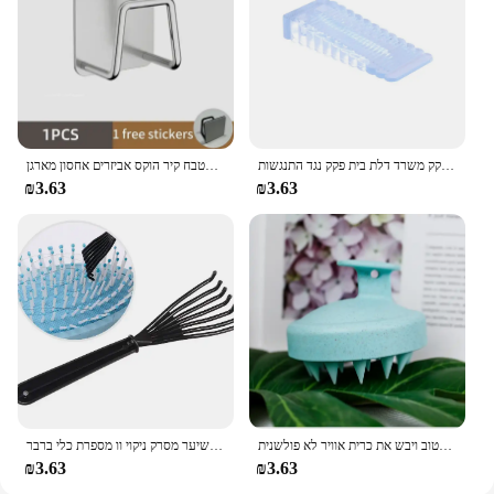
פקק דלת סיליקון דלת פעמיים זעזועים לבלוק חוצץ דלת ידית פקק דלת ידית פקק משרד דלת בית פקק נגד התנגשות
מטבח כיור נירוסטה כיור ספוגים בעל דבק עצמי ניקוז מתלה מטבח קיר הוקס אביזרים אחסון מארגן
₪3.63
₪3.63
ראש ניקוי ועיסוי הקרקפת רטוב ויבש הקרקפת רטוב ויבש את כרית אוויר לא פולשנית
מסרק מברשת מנקה מנקה מסיר משובץ יופי כלי פלסטיק ידית שיער מסרק ניקוי וו מספרת כלי ברבר
₪3.63
₪3.63