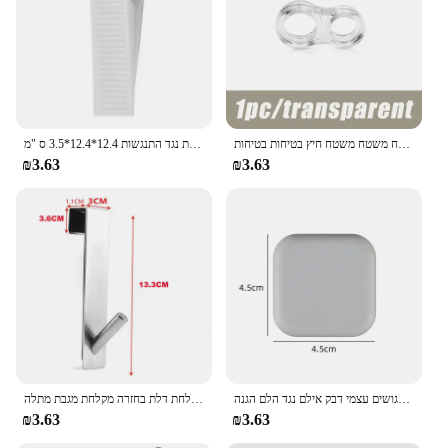
דלת תחנת כיבוי בטיחות אספקה דלת סיליקון שקוף ידית דלת קיר משטח משטח משטח משטח משטח משטח חיץ בטיחות בטיחות
פקק דלת סיליקון דבק עצמי חזק קיר יניקה מגינים מוסתרים אילמת נגד התנגשות 12.4*12.4*3.5 ס "מ
₪3.63
₪3.63
דלת פקק סיליקון ידית פגושים עצמי דבק אילם נגד הלם הגנה Porte Pad שיפור בית מגן Pad
נירוסטה מעל זכוכית דלת מקלחת דלת בחזרה מקלחת מגבת מתלה S-צורת אמבטיה חלוק רחצה מחזיק קולב ווים
₪3.63
₪3.63