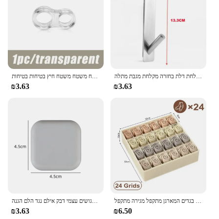
נירוסטה מעל זכוכית דלת מקלחת דלת בחזרה מקלחת מגבת מתלה S-צורת אמבטיה חלוק רחצה מחזיק קולב ווים
דלת תחנת כיבוי בטיחות אספקה דלת סיליקון שקוף ידית דלת קיר משטח משטח משטח משטח משטח משטח חיץ בטיחות בטיחות
₪3.63
₪3.63
הלבשה תחתונה הלבשה תחתונה אחסון הלבשה תחתונה גרביים אחסון תיבות ארון בגדים בגדים המארגן מתקפל מגירה מתקפל
דלת פקק סיליקון ידית פגושים עצמי דבק אילם נגד הלם הגנה Porte Pad שיפור בית מגן Pad
₪3.63
₪6.50