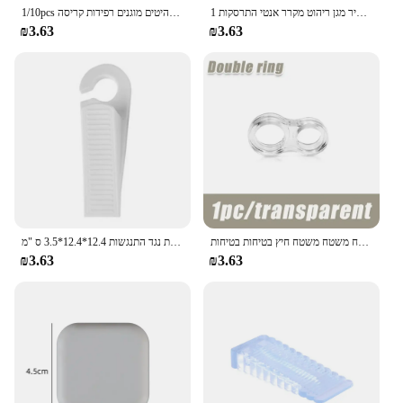
1 גיליון עצמי דבק חיץ רפידות סיליקון דלת פקק ארון פגושים קיר מגן ריהוט מקרר אנטי התרסקות Pad
1/10pcs דלת מפסיקה דלת סיליקון ידית חיץ מגן קיר דלת מגן מגן קירות פגוש רהיטים מוגנים רפידות קריסה
₪3.63
₪3.63
דלת תחנת כיבוי בטיחות אספקה דלת סיליקון שקוף ידית דלת קיר משטח משטח משטח משטח משטח משטח חיץ בטיחות בטיחות
פקק דלת סיליקון דבק עצמי חזק קיר יניקה מגינים מוסתרים אילמת נגד התנגשות 12.4*12.4*3.5 ס "מ
₪3.63
₪3.63