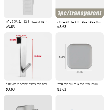
דלת תחנת כיבוי בטיחות אספקה דלת סיליקון שקוף ידית דלת קיר משטח משטח משטח משטח משטח משטח חיץ בטיחות בטיחות
פקק דלת סיליקון דבק עצמי חזק קיר יניקה מגינים מוסתרים אילמת נגד התנגשות 12.4*12.4*3.5 ס "מ
₪3.63
₪3.63
דלת פקק סיליקון ידית פגושים עצמי דבק אילם נגד הלם הגנה Porte Pad שיפור בית מגן Pad
נירוסטה מעל זכוכית דלת מקלחת דלת בחזרה מקלחת מגבת מתלה S-צורת אמבטיה חלוק רחצה מחזיק קולב ווים
₪3.63
₪3.63