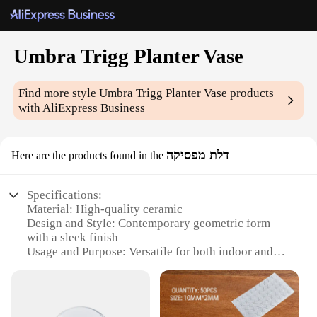
Umbra Trigg Planter Vase
Find more style
Umbra Trigg Planter Vase
products
with AliExpress Business
דלת מפסיקה
Here are the products found in the
Specifications:
Material: High-quality ceramic
Design and Style: Contemporary geometric form
with a sleek finish
Usage and Purpose: Versatile for both indoor and
outdoor decoration
Shape or Size: Tall, slender design that adds
elegance to any space
Performance and Property: Durable and resistant to