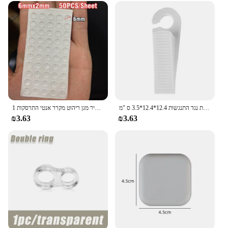
פקק דלת סיליקון דבק עצמי חזק קיר יניקה מגינים מוסתרים אילמת נגד התנגשות 12.4*12.4*3.5 ס "מ
1 גיליון עצמי דבק חיץ רפידות סיליקון דלת פקק ארון פגושים קיר מגן ריהוט מקרר אנטי התרסקות Pad
₪3.63
₪3.63