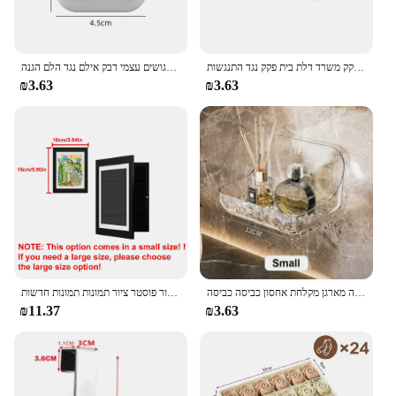
פקק דלת סיליקון דלת פעמיים זעזועים לבלוק חוצץ דלת ידית פקק דלת ידית פקק משרד דלת בית פקק נגד התנגשות
דלת פקק סיליקון ידית פגושים עצמי דבק אילם נגד הלם הגנה Porte Pad שיפור בית מגן Pad
₪3.63
₪3.63
אקריליק חדר אמבטיה מדף ללא מקדחה מארגן מקלחת אחסון כביסה כביסה
אמנות ילדים מסגרות מגנטיות חזית פתוחה תצוגה להחלפה תפאורה הבית ילדים מסגרות עבור פוסטר ציור תמונות תמונות חדשות
₪11.37
₪3.63