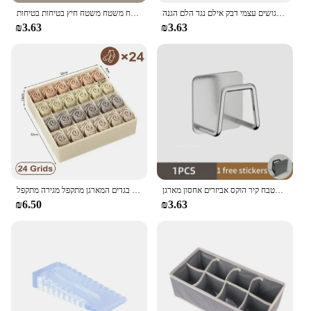
דלת פקק סיליקון ידית פגושים עצמי דבק אילם נגד הלם הגנה Porte Pad שיפור בית מגן Pad
דלת תחנת כיבוי בטיחות אספקה דלת סיליקון שקוף ידית דלת קיר משטח משטח משטח משטח משטח משטח חיץ בטיחות בטיחות
₪3.63
₪3.63
מטבח כיור נירוסטה כיור ספוגים בעל דבק עצמי ניקוז מתלה מטבח קיר הוקס אביזרים אחסון מארגן
הלבשה תחתונה הלבשה תחתונה אחסון הלבשה תחתונה גרביים אחסון תיבות ארון בגדים בגדים המארגן מתקפל מגירה מתקפל
₪6.50
₪3.63