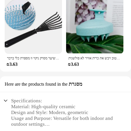
ראש ניקוי ועיסוי הקרקפת רטוב ויבש הקרקפת רטוב ויבש את כרית אוויר לא פולשנית
מסרק מברשת מנקה מנקה מסיר משובץ יופי כלי פלסטיק ידית שיער מסרק ניקוי וו מספרת כלי ברבר
₪3.63
₪3.63
מסגרת
Here are the products found in the
Specifications:
Material: High-quality ceramic
Design and Style: Modern, geometric
Usage and Purpose: Versatile for both indoor and
outdoor settings
Shape or Size: Sleek, cylindrical design with a