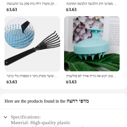
מארגן עבור תחתונים גרביים חזייה מכנסי צעיף עניבות אחסון ארון מגירת מארגני תיק הלבשה הלבשה תחתונה
פקק דלת סיליקון דלת פעמיים זעזועים לבלוק חוצץ דלת ידית פקק דלת ידית פקק משרד דלת בית פקק נגד התנגשות
₪3.63
₪3.63
ראש ניקוי ועיסוי הקרקפת רטוב ויבש הקרקפת רטוב ויבש את כרית אוויר לא פולשנית
מסרק מברשת מנקה מנקה מסיר משובץ יופי כלי פלסטיק ידית שיער מסרק ניקוי וו מספרת כלי ברבר
₪3.63
₪3.63
מדפי רחצה
Here are the products found in the
Specifications:
Material: High-quality plastic