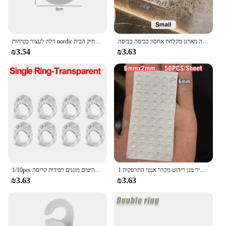
matter the season.
אקריליק חדר אמבטיה מדף ללא מקדחה מארגן מקלחת אחסון כביסה כביסה
דלת לעצור בטיחות nordic מספקת סיליקון עצמי דבק דלת פקק מגן מגן כיסוי משתיק הבית
₪3.54
₪3.63
1 גיליון עצמי דבק חיץ רפידות סיליקון דלת פקק ארון פגושים קיר מגן ריהוט מקרר אנטי התרסקות Pad
1/10pcs דלת מפסיקה דלת סיליקון ידית חיץ מגן קיר דלת מגן מגן קירות פגוש רהיטים מוגנים רפידות קריסה
₪3.63
₪3.63