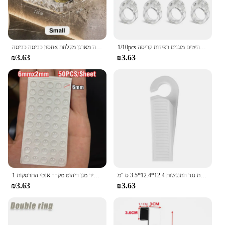
1/10pcs דלת מפסיקה דלת סיליקון ידית חיץ מגן קיר דלת מגן מגן קירות פגוש רהיטים מוגנים רפידות קריסה
אקריליק חדר אמבטיה מדף ללא מקדחה מארגן מקלחת אחסון כביסה כביסה
₪3.63
₪3.63
פקק דלת סיליקון דבק עצמי חזק קיר יניקה מגינים מוסתרים אילמת נגד התנגשות 12.4*12.4*3.5 ס "מ
1 גיליון עצמי דבק חיץ רפידות סיליקון דלת פקק ארון פגושים קיר מגן ריהוט מקרר אנטי התרסקות Pad
₪3.63
₪3.63