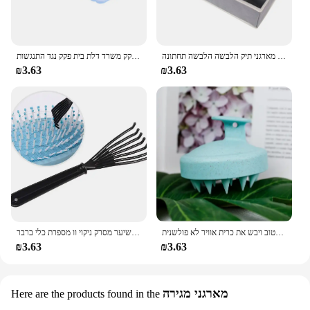
מארגן עבור תחתונים גרביים חזייה מכנסי צעיף עניבות אחסון ארון מגירת מארגני תיק הלבשה הלבשה תחתונה
פקק דלת סיליקון דלת פעמיים זעזועים לבלוק חוצץ דלת ידית פקק דלת ידית פקק משרד דלת בית פקק נגד התנגשות
₪3.63
₪3.63
ראש ניקוי ועיסוי הקרקפת רטוב ויבש הקרקפת רטוב ויבש את כרית אוויר לא פולשנית
מסרק מברשת מנקה מנקה מסיר משובץ יופי כלי פלסטיק ידית שיער מסרק ניקוי וו מספרת כלי ברבר
₪3.63
₪3.63
מארגני מגירה
Here are the products found in the