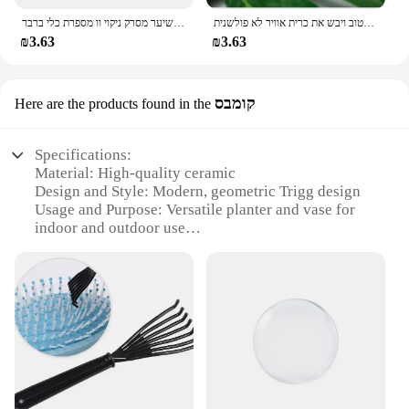
ראש ניקוי ועיסוי הקרקפת רטוב ויבש הקרקפת רטוב ויבש את כרית אוויר לא פולשנית
מסרק מברשת מנקה מנקה מסיר משובץ יופי כלי פלסטיק ידית שיער מסרק ניקוי וו מספרת כלי ברבר
₪3.63
₪3.63
קומבס
Here are the products found in the
Specifications:
Material: High-quality ceramic
Design and Style: Modern, geometric Trigg design
Usage and Purpose: Versatile planter and vase for
indoor and outdoor use
Shape or Size: Sleek, cylindrical shape with a 10-
inch height and 5-inch diameter
Performance and Property: Durable, frost-resistant
ceramic for year-round use
Parts and Accessories: Includes a drainage hole for
optimal plant health
Features:
**Elegant Modern Design**