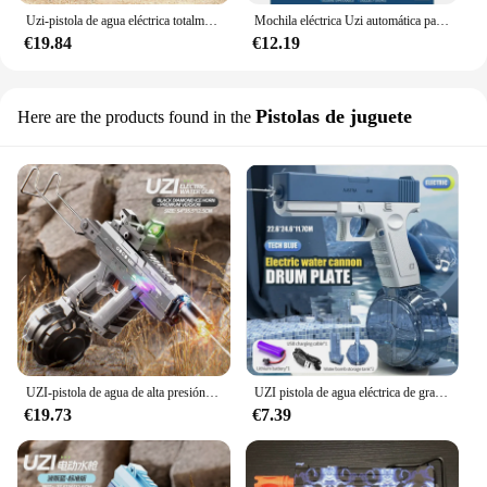
Uzi-pistola de agua eléctrica totalmente automática, juguetes de alta presión para niños, PULVERIZADOR DE AGUA, exprimidor de agua y lucha contra el agua
Mochila eléctrica Uzi automática para niños, pistola de agua de juguete de lucha, piscina de playa al aire libre, verano, 2024
€19.84
€12.19
Pistolas de juguete
Here are the products found in the
UZI-pistola de agua de alta presión para niños, juguete de piscina, juegos de disparos para adultos, juegos al aire libre, juguetes de verano
UZI pistola de agua eléctrica de gran capacidad, juguete automático de absorción de agua, juegos de piscina para playa, pistola de agua Blaster para adultos y niños
€19.73
€7.39