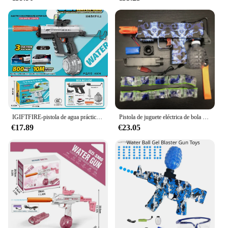
IGIFTFIRE-pistola de agua práctica para niños, luces coloridas deslumbrantes, UZI, succión automática, tiro continuo, novedad de verano
Pistola de juguete eléctrica de bola de Gel UZI para niños y adultos, juguete de lucha de Graffiti, Rifle, cuentas de agua, Airsoft CS, juego al aire libre
€17.89
€23.05