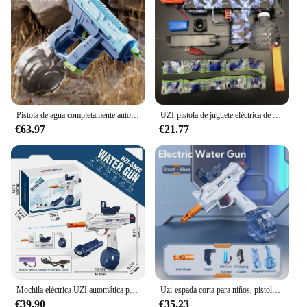
Pistola de agua completamente automática, juguete eléctrico ligero de escorpión de tres funciones, Uzi, nuevo espacio, mano, Verano
UZI-pistola de juguete eléctrica de bola de Gel para niños y adultos, juguete de lucha con cuentas de agua, Rifle, Airsoft CS, Graffiti, juego al aire libre
€63.97
€21.77
Mochila eléctrica UZI automática para niños, subametralladora de agua, juguete de verano, pistolas de agua, piscina de playa al aire libre para adultos
Uzi-espada corta para niños, pistola de agua, edición de tambor de bala, juego de agua de verano, juguetes para niños, parque de atracciones acuático, adultos, lucha contra las guerras de agua
€39.90
€35.23