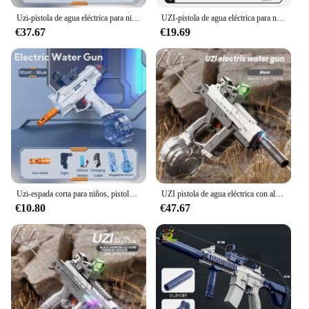
Uzi-pistola de agua eléctrica para niños, juguete de piscina de tiro continuo, con silenciador de vistas, diversión al aire libre, utilería de juego Cs
UZI-pistola de agua eléctrica para niños y adultos, juguete de pistola de recarga continua con conexión mecánica, juego de disparos al aire libre
€37.67
€19.69
Uzi-espada corta para niños, pistola de agua, edición de tambor de bala, juego de agua de verano, juguetes para niños, parque de atracciones acuático, adultos, lucha contra las guerras de agua
UZI pistola de agua eléctrica con alcance a tope, enlace mecánico, máquina de recarga continua, pistola automática, juguetes para niños y adultos
€10.80
€47.67