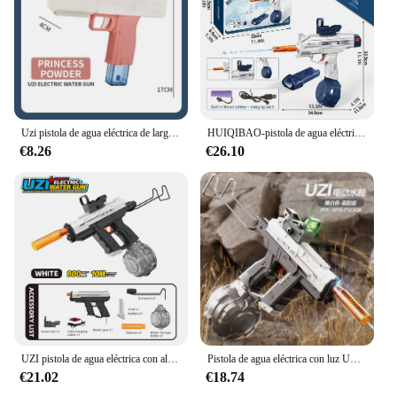
Uzi pistola de agua eléctrica de largo alcance para niños, juguete de juego de agua para exteriores, Festival de salpicaduras, Verano
HUIQIBAO-pistola de agua eléctrica automática UZI, juguete de lucha de verano, pistolas de agua, piscina de playa al aire libre, juguetes para adultos
€8.26
€26.10
UZI pistola de agua eléctrica con alcance para niños y adultos, juguete de pistola de recarga continua, enlace mecánico a tope, para exteriores
Pistola de agua eléctrica con luz UZI, carga USB, absorción de agua automática para juegos de piscina, pistolas de juguete para niños
€21.02
€18.74