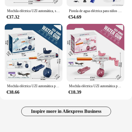
Mochila eléctrica UZI automática, subametralladora de agua, lucha de pistolas de agua de juguete de verano, piscina de playa al aire libre, envío gratis
Pistola de agua eléctrica para niños y adultos, juguete de pistola de submáquina UZI, Airsoft, juego de lucha al aire libre, 2023
€37.32
€54.69
Mochila eléctrica UZI automática para niños, subametralladora de agua, juguete de verano, pistolas de agua, piscina de playa al aire libre para adultos
Mochila eléctrica UZI automática para niños, subametralladora de agua, juguete de verano, pistolas de agua, piscina de playa al aire libre para adultos
€38.66
€18.39
Inspire more in Aliexpress Business