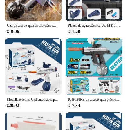
UZI pistola de agua de tiro eléctrico de largo alcance con juguetes de iluminación, pistola de juguete de agua de tiro automático completo de alta presión para niños y adultos
Pistola de agua eléctrica Uzi M416 M1911, juego de disparos, juguetes de cañón, lucha por las aguas al aire libre, playa, juguete para niños, regalos para niños
€19.06
€11.28
Mochila eléctrica UZI automática para niños, subametralladora de agua, juguete de verano, pistolas de agua, piscina de playa al aire libre para adultos
IGIFTFIRE-pistola de agua práctica para niños, luces coloridas deslumbrantes, UZI, succión automática, tiro continuo, novedad de verano
€29.92
€17.34