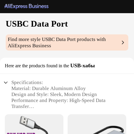
USBC Data Port
Find more style
USBC Data Port
products with
AliExpress Business
USB-хабы
Here are the products found in the
Specifications:
Material: Durable Aluminum Alloy
Design and Style: Sleek, Modern Design
Performance and Property: High-Speed Data
Transfer
Compatibility: USB-C Devices
Quantity: Available in Sets
Usage and Purpose: Ideal for Data Transfer and
Charging