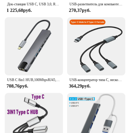
Док-станция USB C, USB 3,0, RJ45, для передачи данных
USB-разветвитель для компьютера, ноутбука, MacBook, компьютера
1 225,68руб.
270,37руб.
USB C 8in1 HUB,100MbpsRJ45,4K HDMI,USB3.0,USB2.0,100W PD,USB-C порт данных, SD/TF, совместим с MacBook и другими планшетами
USB-концентратор типа C, несколько разветвителей, OTG-передача данных, 3/2 порта, USB-концентратор для зарядки, кабельный разъем, адаптер
708,76руб.
364,29руб.