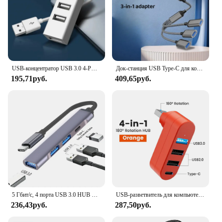
USB-концентратор USB 3.0 4-PORT Type C HUB Высокоскоростной кабель для передачи данных Адаптер-конвертер Поддержка нескольких систем USB-адаптер Plug and Play
Док-станция USB Type-C для компьютера, Macbook, клавиатуры, мыши, U-диска, 3 порта, разветвитель, передача данных, OTG адаптер, концентратор USB 2,0
195,71руб.
409,65руб.
5 Гбит/с, 4 порта USB 3.0 HUB TYPE-C, мульти-USB-сплиттер Type-C, адаптер USB 3.0 OTG с высокой передачей данных для компьютера Macbook
USB-разветвитель для компьютера, ноутбука, MacBook, компьютера
236,43руб.
287,50руб.