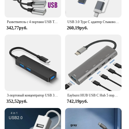
Разветвитель с 4 портами USB Type-C и поддержкой быстрой передачи данных
USB 3.0 Type C адаптер Стыковочная станция USB порт TF SD кардридер аудиовыход мультиконцентратор сплиттер для Macbook Pro компьютера
342,77руб.
260,19руб.
3-портовый концентратор USB 3,0 кардридер USB C Тип c сплиттер мини 2 в 1 кардридер для SD TF Micro SD для Windows Vist
Eayburst HUB USB C Hub 5 портов типа c на USB 3.0 PD 60 Вт Многопортовый адаптер данных для разветвителей ноутбуков macbook 6 в 1 USB-концентратор
352,52руб.
742,19руб.