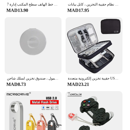
منظم كابل السفر مجموعة نظام حقيبة التخزين ، كابل بيانات USB ، سماعة سلكية ، سلك بنك الطاقة ، بطاقة SD جهاز الأداة الرقمية
7 ثقوب كابل يو اس بي المنظم مشبك كابلات سلك ويندر سماعة سماعة حامل الحبل سيليكون كليب خط الهاتف سطح المكتب إدارة
MAD13.90
MAD17.95
حقيبة تخزين إلكترونية متعددة USB سلك شحن البيانات منظم كابلات السفر حقيبة رقمية مقاومة للماء حقيبة تخزين بطبقات مزدوجة
ملفاف كابل بيانات دائري محمول ، صندوق تخزين لسلك شاحن USB ، سلك بيانات للشحن ، منظم سماعة الأذن ، صندوق إدارة دوار
MAD8.73
MAD23.21