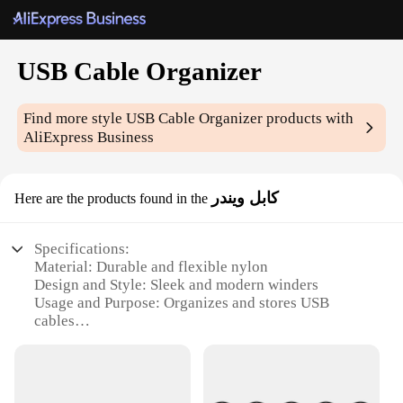
USB Cable Organizer
Find more style
USB Cable Organizer
products with
AliExpress Business
كابل ويندر
Here are the products found in the
Specifications:
Material: Durable and flexible nylon
Design and Style: Sleek and modern winders
Usage and Purpose: Organizes and stores USB
cables
Typical Adaptive Scenario: Ideal for home, office,
or travel
Shape or Size or Weight or Quantity: Compact and
lightweight, available in sets