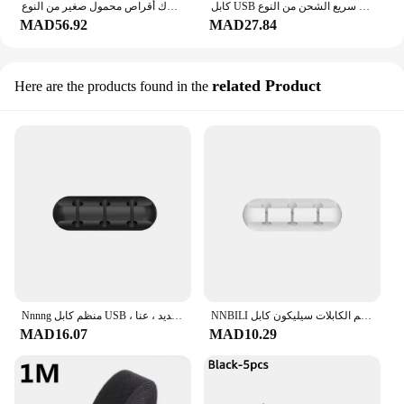
كابل USB سريع الشحن من النوع C ، شاحن ، دوران 180 درجة ، مرفق ، لعبة ، شاومي ، ريدمي ، شرف ، هاتف ، 7A ، 120 واط
محرك أقراص محمول صغير من النوع C ، عصا هاتف ذكي ، قابس مزدوج ، عصا USB ، 64 جيجابايت ، 32 جيجابايت ، ذاكرة GB ،
MAD56.92
MAD27.84
related Product
Here are the products found in the
NNBILI كابل حامل كليب منظم الكابلات سيليكون كابل USB اللفاف إدارة كليب ذاتية اللصق لسماعة لوحة مفاتيح الماوس
Nnnng منظم كابل USB ، مشابك كابل ذاتية اللصق ، مثبت سيليكون ، إدارة الأسلاك للمنزل ، إكسسوارات السيارة الداخلية ، جديد ، عنا
MAD16.07
MAD10.29