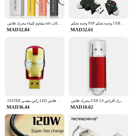
وحدة تحكم PSP وحدة تحكم USB فلاش حملة 128GB USB عصا 256GB القلم محرك 8GB 16GB 32GB بندريف 64G USB 2.0 Pendriver قرص الذاكرة
مقاوم للماء محرك فلاش usb محرك القلم 4 جيجابايت 8 جيجابايت 16 جيجابايت 32 جيجابايت 64 جيجابايت بطاقة بندريف معدنية ذاكرة عصا محركات u القرص مع حلقة رئيسية
MAD32.84
MAD32.61
محرك فلاش USB 2.0 ملون 8 جيجابايت 16 جيجابايت 32 جيجابايت 64 جيجابايت محرك أقراص USB 1 جيجابايت 2 جيجابايت 4 جيجابايت بندريف للهواتف الذكية/الكمبيوتر الشخصي المخصص
JASTER رأس معدني LED مصباح محركات أقراص فلاش USB 64 جيجابايت مقاوم للماء USB عصا 32 جيجابايت U القرص 16 جيجابايت ذاكرة معدنية عصا 8 جيجابايت U القرص الهدايا
MAD36.44
MAD10.62