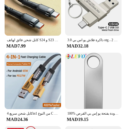
ذاكرة فلاش يو اس بي 3.0 otg ، 2 في 1 ، عصا ذاكرة معدنية ، 64 جيجابايت ، 128 جيجابايت ، 256 جيجابايت ، Usb-c ، usb-c
كابل شحن فائق لهاتف S24 و S23 ، USB C إلى USB من النوع C ، شاحن سريع ، iPhone 15 Plus Pro Max ، xoo 11 ، 47 ، PD ، W
MAD7.99
MAD32.18
100% الأصلي المعادن فلاشة مزودة بفتحة يو إس بي القرص USB2.0 8 جيجابايت 16 جيجابايت 32 جيجابايت 64 جيجابايت عالية السرعة المعادن ميني U فلاشة على هيئة قلم 128GBU القرص ذاكرة عصا
كابل شحن سريع 4in1 من النوع C إلى النوع C 65 وات Mecha Style لهواتف iPhone وسامسونج وشاومي وRedmi وPOCO وOnePlus سلك بيانات USB A إلى USB C
MAD24.36
MAD19.15