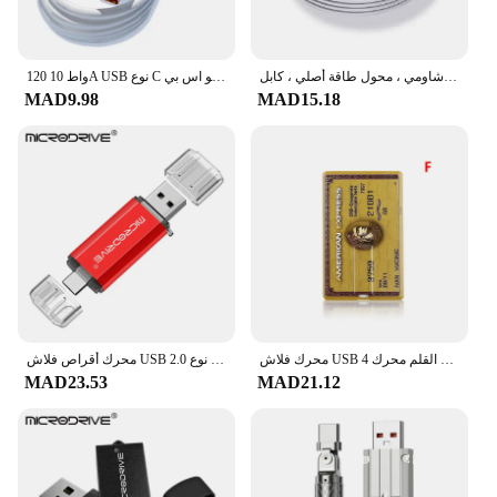
شاحن سريع للغاية لهاتف شاومي ، محول طاقة أصلي ، كابل USB من النوع C ، Mi 12 ، 11 ، 6A ، POCO ، X5 ، X4 Pro ، Redmi Note 9 ، 10 ، 11 ، 67 واط
120 واط 10A USB نوع C كابل يو اس بي خط شحن سريع للغاية لشاومي سامسونج هواوي الشرف شحن سريع كابلات يو اس بي C سلك البيانات
MAD9.98
MAD15.18
محرك فلاش USB عالية السرعة بطاقة بنك ائتمانية القلم محرك 4GB 8GB 16GB بندريف 32GB 64GB ذاكرة Usb عصا محرك فلاش 128GB
محرك أقراص فلاش USB 2.0 نوع C ، محرك أقراص OTG ، تخزين خارجي بندريف ، هاتف ذكي ، كمبيوتر شخصي ، 128 جيجابايت ، 64 جيجابايت ، 32 جيجابايت ، 16 جيجابايت ، 8 جيجابايت ، 4 جيجابايت
MAD23.53
MAD21.12