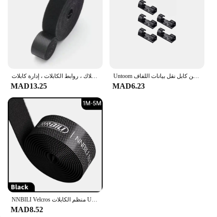
Untoom منظم الكابلات كليب سطح المكتب جدار كابل يو اس بي إدارة سلك ويندر مدير الكمبيوتر كابل الهاتف المحمول شحن كابل نقل بيانات اللفاف
منظم لفاف سلك الأسلاك ، روابط الكابلات ، إدارة كابلات USB ، سماعة أذن ، ماوس ، منظم ، لفاف ، 1 متر ، 3 متر ، 5 متر
MAD13.25
MAD6.23
NNBILI Velcros منظم الكابلات USB إدارة الكبلات حامي اللفاف الحبل المنظم آيفون ماوس HDMI سلك العلاقات المنظم
MAD8.52