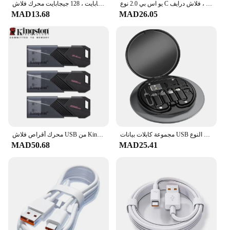
يو اس بي 2.0 نوع C فلاش درايف ، OTG Pen Drive ، ذاكرة القرص ، U Stick ، تخزين خارجي ، بندريف للهواتف الذكية ، الكمبيوتر ، 128GB ، 64GB ، 32 GB ، 16 ، 8 ، 4 جيجابايت
سلسلة بطاقات البنك ، 4 جيجابايت ، 8 جيجابايت ، 16 جيجابايت ، 32 جيجابايت ، 64 جيجابايت ، 128 جيجابايت محرك فلاش USB ، مفتاح السيارة ، محرك أقراص U
MAD13.68
MAD26.05
مجموعة كابلات بيانات USB متعددة الوظائف من النوع C ، شحن سريع للآيفون ، شاو ، صندوق تخزين الشاحن ، بطاقة المحول ، صندوق سفر دبوس ، PD ، 60 واط
محرك أقراص فلاش USB من Kingston DataTraveler Exodia Onyx بسعة 64 جيجابايت و128 جيجابايت و256 جيجابايت USB 3.2 Gen 1 محرك أقراص فلاش DTXOM أسود للكمبيوتر
MAD50.68
MAD25.41