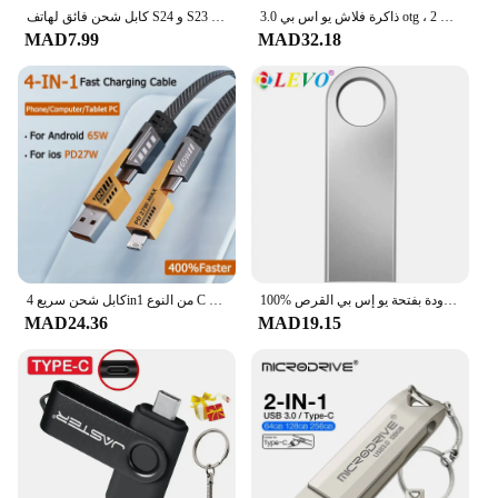
ذاكرة فلاش يو اس بي 3.0 otg ، 2 في 1 ، عصا ذاكرة معدنية ، 64 جيجابايت ، 128 جيجابايت ، 256 جيجابايت ، Usb-c ، usb-c
كابل شحن فائق لهاتف S24 و S23 ، USB C إلى USB من النوع C ، شاحن سريع ، iPhone 15 Plus Pro Max ، xoo 11 ، 47 ، PD ، W
MAD7.99
MAD32.18
100% الأصلي المعادن فلاشة مزودة بفتحة يو إس بي القرص USB2.0 8 جيجابايت 16 جيجابايت 32 جيجابايت 64 جيجابايت عالية السرعة المعادن ميني U فلاشة على هيئة قلم 128GBU القرص ذاكرة عصا
كابل شحن سريع 4in1 من النوع C إلى النوع C 65 وات Mecha Style لهواتف iPhone وسامسونج وشاومي وRedmi وPOCO وOnePlus سلك بيانات USB A إلى USB C
MAD24.36
MAD19.15