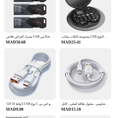
مجموعة كابلات بيانات USB متعددة الوظائف من النوع C ، شحن سريع للآيفون ، شاو ، صندوق تخزين الشاحن ، بطاقة المحول ، صندوق سفر دبوس ، PD ، 60 واط
محرك أقراص فلاش USB من Kingston DataTraveler Exodia Onyx بسعة 64 جيجابايت و128 جيجابايت و256 جيجابايت USB 3.2 Gen 1 محرك أقراص فلاش DTXOM أسود للكمبيوتر
MAD50.68
MAD25.41
شاحن سريع للغاية لهاتف شاومي ، محول طاقة أصلي ، كابل USB من النوع C ، Mi 12 ، 11 ، 6A ، POCO ، X5 ، X4 Pro ، Redmi Note 9 ، 10 ، 11 ، 67 واط
120 واط 10A USB نوع C كابل يو اس بي خط شحن سريع للغاية لشاومي سامسونج هواوي الشرف شحن سريع كابلات يو اس بي C سلك البيانات
MAD9.98
MAD15.18