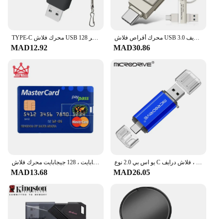
محرك أقراص فلاش USB 3.0 للهاتف والكمبيوتر الشخصي ، عصا ذاكرة ذات سعة حقيقية ، قلم بندريف ، Type C ، 3 في 1 ، 64GB ، 128GB ، 256GB
TYPE-C محرك فلاش USB 128 جيجابايت القدرة الحقيقية محرك القلم 64 جيجابايت مفتاح مجاني سلسلة الذاكرة عصا الأعمال الإبداعية الأحمر U القرص الأزرق 32 جرام
MAD12.92
MAD30.86
يو اس بي 2.0 نوع C فلاش درايف ، OTG Pen Drive ، ذاكرة القرص ، U Stick ، تخزين خارجي ، بندريف للهواتف الذكية ، الكمبيوتر ، 128GB ، 64GB ، 32 GB ، 16 ، 8 ، 4 جيجابايت
سلسلة بطاقات البنك ، 4 جيجابايت ، 8 جيجابايت ، 16 جيجابايت ، 32 جيجابايت ، 64 جيجابايت ، 128 جيجابايت محرك فلاش USB ، مفتاح السيارة ، محرك أقراص U
MAD13.68
MAD26.05