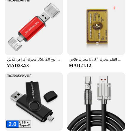
محرك فلاش USB عالية السرعة بطاقة بنك ائتمانية القلم محرك 4GB 8GB 16GB بندريف 32GB 64GB ذاكرة Usb عصا محرك فلاش 128GB
محرك أقراص فلاش USB 2.0 نوع C ، محرك أقراص OTG ، تخزين خارجي بندريف ، هاتف ذكي ، كمبيوتر شخصي ، 128 جيجابايت ، 64 جيجابايت ، 32 جيجابايت ، 16 جيجابايت ، 8 جيجابايت ، 4 جيجابايت
MAD23.53
MAD21.12