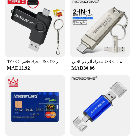
محرك أقراص فلاش USB 3.0 للهاتف والكمبيوتر الشخصي ، عصا ذاكرة ذات سعة حقيقية ، قلم بندريف ، Type C ، 3 في 1 ، 64GB ، 128GB ، 256GB
TYPE-C محرك فلاش USB 128 جيجابايت القدرة الحقيقية محرك القلم 64 جيجابايت مفتاح مجاني سلسلة الذاكرة عصا الأعمال الإبداعية الأحمر U القرص الأزرق 32 جرام
MAD12.92
MAD30.86