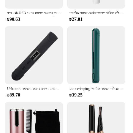
שיער אלחוטי curler קיבולת גדולה סוללה שיער curler חימום מהיר אלחוטי USB נטענת מיני ברזל מסתלסל לנשים
נייד usb USB נטענת מחליק, מתולתל עם הבנק נסיעות שטוח שיער wand אלחוטי יישור ג'
₪90.63
₪27.81
סוג-c crimping שיער ברזל מסתלסל ישר כפול תכליתי שיער אלחוטי curler נייד תלמיד מעונות עבור ציוד נסיעות אספקה
Usb נטענת שיער מקצועי מסתלסל ברזל 2 ב 1 טוויסט שיער נייד מחליק & מסלסל שיער שטוח מעצב שיער עיצוב
₪89.70
₪39.25