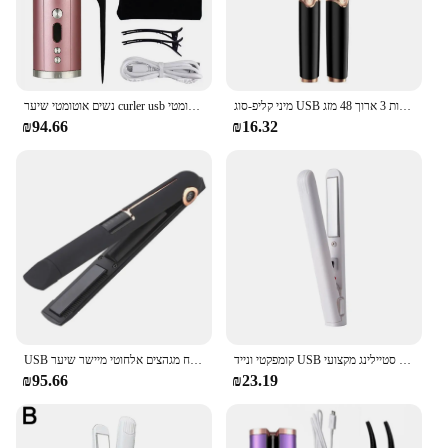
מיני קליפ-סוג USB נטענת חשמל מחומם עפעף עיניים איפור מסלסל נשים מצבי שעות 3 ארוך 48 מזג
נשים אוטומטי שיער curler usb תשלום שיער מסולסל תלתלים גלי שיער סטיילינג כלים קרמיים מתולתל אוטומטי robat styler
₪94.66
₪16.32
קומפקטי ונייד USB נטענת ברזל קל עדין על שיער מקצועי סטיילינג מקצועי
USB נייד נטענת שיער מחליק עם כוח בנק נעילת מערכת נסיעות שטוח מגהצים אלחוטי מיישר שיער Curler
₪95.66
₪23.19