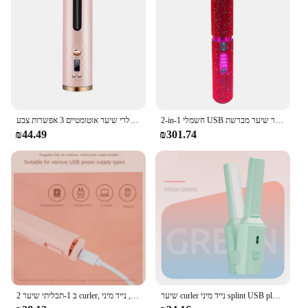
2-in-1 חשמלי USB שיער מחליק אופנה עיצוב יהלומים נסיעות שיער יישור שיער מברשת
קולרי שיער אוטומטיים 3 אפשרות צבע USB טעינה אלחוטי נייד לסובב שיער curler אוטומטי שיער מתגלגל ברזל נגד סקלת
₪44.49
₪301.74
שיער curler נייד מיני splint USB plug-in 15w כוח נמוך שיער ישר מתולתל מקל מקל מקל כפול לשימוש עיצוב שיער
2 ב 1-תכליתי שיער curler, מיני שיער מחליק, נסיעות ברזל מסתלסל, נייד מיני Susb שיער ירוק