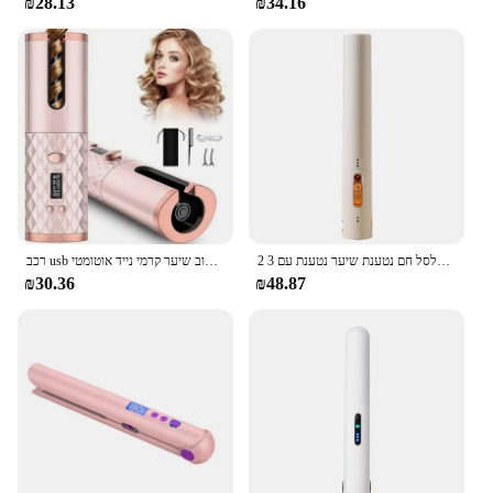
₪28.13
₪34.16
2 ב 1 אלחוטי מסתלסל חם נטענת שיער נטענת עם 3 temp הגדרת עבור גל הסליל גל ליישר שיער נשים
רכב usb סיבוב שיער קרמי נייד אוטומטי curler הוביל תצוגה טמפרטורה מקצועית curler אוטומטי תלתלי ברזל curlon
₪30.36
₪48.87