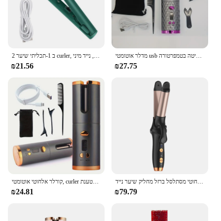
מדלר אוטומטי usb משמש כבנק חשמל, עם חימום מהיר וסיבוב דו כיווני לשליטה בטמפרטורה, Fo נוח
2 ב 1-תכליתי שיער curler, מיני שיער מחליק, נסיעות ברזל מסתלסל, נייד מיני lusb שיער
₪21.56
₪27.75
מיני אלחוטי מסתלסל ברזל מחליק שיער נייד usb נטען חימום מהיר מסלסל שיער לנסיעות
קורלר אלחוטי אוטומטי, curler נטענת USB נייד, צג lcd טמפרטורה מתכווננת, מתאים לנסיעה
₪24.81
₪79.79