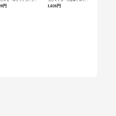
ユニスモールシックコアジェルペン、ブラックユニバーサルシグネチャーペン、低重力、UMN-SF、日本、夏限定、新品
ユニマイター小型車アルファジェルスイッチ機械式鉛筆、自動回転、日本製文房具、学用品、M5-1009GG、0.3mm、0.5mm
49円
1,026円