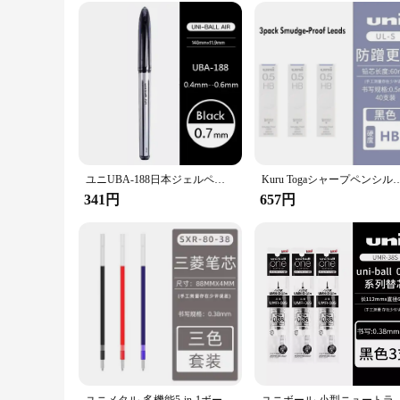
ユニUBA-188日本ジェルペン、0.5mm、0.7mm、無料のインク制御、署名ペン、黒、赤、青、滑らかな書き込み、学校、オフィス
Kuru Togaシャープペンシル、リードコア、低重力回転、文房具用品、
341円
657円