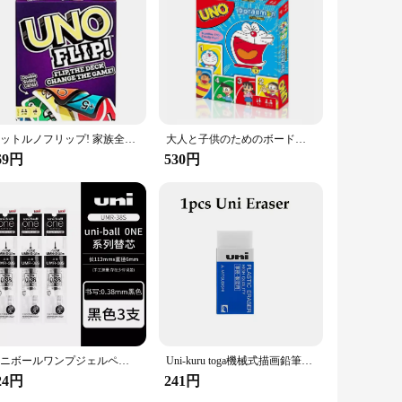
マットルノフリップ! 家族全員のためのボードゲーム,楽しいトランプ,子供のおもちゃ,ギフトボックス,カードゲーム,ユーモラス
大人と子供のためのボードゲーム,テーブルカード,誕生日プレゼント,おもちゃ,ワンフリップ
69円
530円
ユニボールワンプジェルペン、UMN-SPミニポータブルポケットペン、かわいいカワイイ学用品、日本文房具賞
Uni-kuru toga機械式描画鉛筆、重力センター、自動回転、学用品、文房具、0.5mm、M5-452
24円
241円