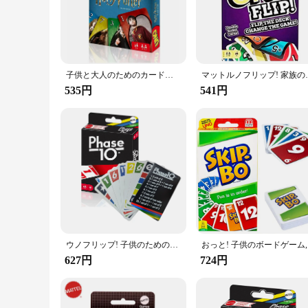
gatherings, parties, or casual get-togethers. The game's sim
you're looking to pass the time or engage in friendly compe
**Versatile Entertainment for Every Occasion**
This card game is not just a source of entertainment; it's a
excellent icebreaker and conversation starter. The game's co
choice for vendors and suppliers looking to offer a reliable 
子供と大人のためのカードゲーム,テーブルゲーム,誕生日プレゼント
マットルノフリップ! 家族の娯楽ボード
535円
541円
**Adaptable and Durable for Long-Lasting Fun**
The UNO Flip Card Game is not just a game; it's an investmen
staple in your collection for years to come. The game's desig
Whether you're looking to add a new game to your collection
ウノフリップ! 子供のためのボードゲーム,楽しいトランプ,家族の娯楽,楽しいおもちゃ,誕生日,クリスマスプレゼント
おっと!
627円
724円