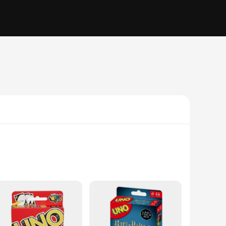
 user-friendly design, this card game is perfect for family