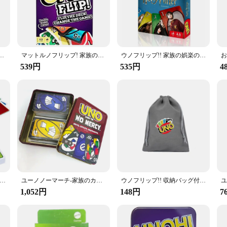
ple yet engaging mechanics make it accessible for beginners, while the strategic
tition, the UNO Flip Card Game is your go-to choice.
 versatile tool for creating memorable moments. Whether you're hosting a small
mpact size and lightweight nature make it easy to transport, ensuring that fun
and enjoyable product to their customers.
ゲーム,楽しいトランプ,子供のおもちゃのギフトボックス,カードゲーム,面白い
マットルノフリップ! 家族の娯楽ボードゲーム,楽しいトランプ,子供のおもちゃのギフトボックス,カードゲーム,面白い
ウノフリップ!! 家族の娯楽のためのunoボードゲーム、アニメフィギュア漫画パターン、unoカード、クリスマスプレゼント、面白いゲーム
539円
535円
4
t in family fun. With its durable plastic construction, the cards withstand the 
n is thoughtfully crafted to withstand the enthusiasm of players, making it a rel
 or seeking a wholesale purchase for your store, the UNO Flip Card Game is a 
 子供のボードゲーム,男の子と女の子のためのおもちゃ,偽のボードゲーム,ポケモン,ピカチュウ,楽しいカード
ユーノノーマーチ-家族のカードゲーム,パーティーボードゲーム,面白い友達,エンターテイメントポーカー,家族のパーティー用のブリキの箱
ウノフリップ!! 収納バッグ付きのクラシックな赤いファミリーカードガム、7歳以上の子供向けの素晴らしいゲーム、子供向けのギフト、112枚のカードになります
1,052円
148円
7