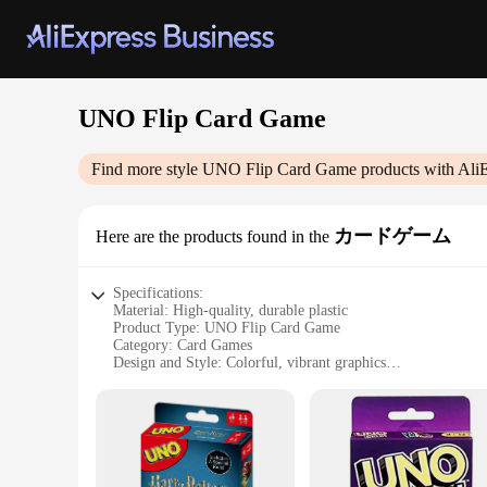
UNO Flip Card Game
Find more style
UNO Flip Card Game
products with Ali
カードゲーム
Here are the products found in the
Specifications:
Material: High-quality, durable plastic
Product Type: UNO Flip Card Game
Category: Card Games
Design and Style: Colorful, vibrant graphics
Usage and Purpose: Family-friendly entertainment
Performance and Property: Easy-to-follow gameplay, fast-pa
Parts and Accessories: Includes 112 cards and instructions
Features:
**Engaging Gameplay for Everyone**
The UNO Flip Card Game is a wholesome addition to any game n