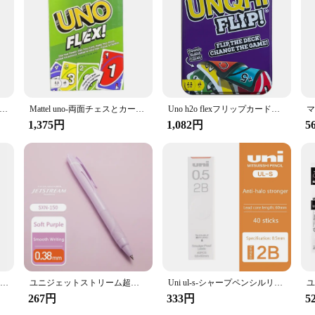
ポケモン漫画ゲーム,ポケモンピカチュウ,楽しい家族のエンターテイメント,カードゲーム,クリスマスプレゼント,図
Mattel uno-両面チェスとカードゲーム、フリップカード、超楽しいトランプ、寮の娯楽、パーティー、卸売
Uno h2o flexフリップカードゲーム、マリオ、Minecraft、子供、家族の夜、旅行ゲーム、収納ブリキ箱に適しています
1,375円
1,082円
5
ワンフリップ!! ポケモン漫画ボードゲーム,ピカチュウ,家族で楽しむための楽しいエンターテイメント,カード,クリスマスプレゼント
ユニジェットストリーム超滑らかなボールペン、署名ペン、速乾性、ノベルティ用品、手書き
Uni ul-s-シャープペンシルリードコア、防汚、増粘、黒、壊れない、学生、0.3mm、0.5mm、0.7mm、日本、1個
267円
333円
5