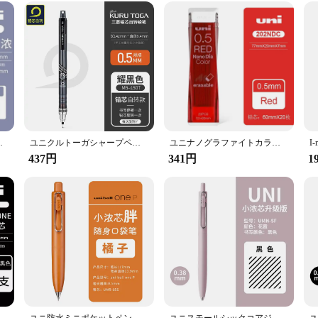
0.5mm、hb、2b、M5-452
ユニクルトーガシャープペンシル、壊れにくいリード、小学生文房具、消しゴム付きポルタミナ、M5-450T、0.5mm
ユニナノグラファイトカラーシャープペンシル、リードコア、リフィル0.5、学生ライティング、文房具、学用品、202ndc、1個
437円
341円
1