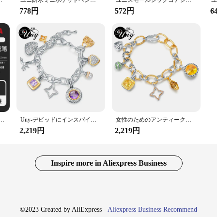
性,防水,小型,第2世代,大理石,1 p
ユニ防水ミニポケットペン、ニュートラルクイックドライペン、小、太いコア、ファット、ミニ、ワンプッシュ、ポータブル、日本、UMN-SP、0.5mm、新品
ユニスモールシックコアジェルペン、ブラックユニバーサルシグネチャーペン、低重力、UMN-SF、日本、夏限定、新品
778円
572円
6
めの完全なマーカーロックメタル、マルチカラーのアクリル、永久的なポップポスター、落書きマーカー、3m、5m
Uny-デビッドにインスパイアされた女性用ジュエリーブレスレット,アンティークブレスレット,バレンタインデーギフト,クリスマスギフト
女性のためのアンティークジュエリーブレスレット,デザイナーブランド,ダビッド,バレンタインデー,クリスマスプレゼント
2,219円
2,219円
Inspire more in Aliexpress Business
©2023 Created by AliExpress -
Aliexpress Business Recommend