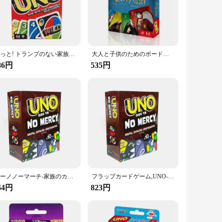
 elements provide a challenge for seasoned players. Whether
 gathering or a large event, the UNO Flip Card Game is an
 is never far away. The UNO Flip Card Game is an excellent
おっと! トランプのない家族のエンターテイメントボードゲーム、楽しいトランプ、ギフトボックス、ミズカードゲーム
大人と子供のためのボードゲーム,テーブルゲーム,誕生日プレゼント,おもちゃ,ワンフリップ
86円
535円
rigors of frequent use, ensuring that the game remains a
iable choice for both casual and competitive settings.
smart choice that promises endless hours of entertainment.
ユーノノーマーチ-家族のカードゲーム,パーティーボードゲーム,面白い友達,エンターテイメントポーカー,家族のパーティー用のブリキの箱
フラップカードゲーム,UNO-H2Oフレキシブル,マリオ,Minecraft,子供向け,家族の夜,旅行ゲーム,収納ボックス,ブリキの箱,新品
64円
823円