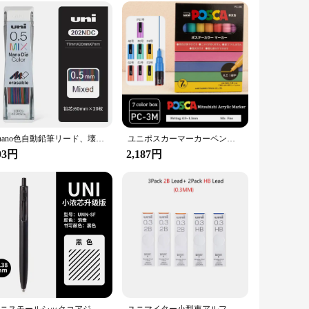
I-nano色自動鉛筆リード、壊れにくい、マークのない、学用品、日本、202ndc、0.5mm
ユニポスカーマーカーペンセット、アクリル製の角が付いたアクリル画PC-1M、3m、5m、8k、17k、7/8/15色のポップポスターペン/グラフィティ広告アート
93円
2,187円