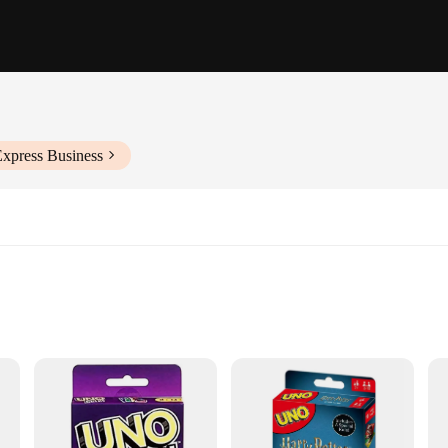
Express Business
ced action
ight, designed to captivate players of all ages. With its vibrant graphics and