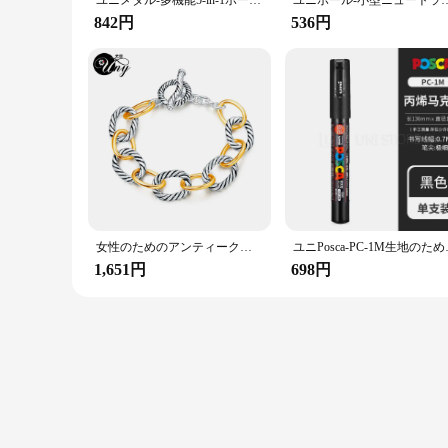
ユニメタル-多機能5-in-1ボールペン,機械式鉛筆,つや消しペイント,グラディエーターストリーム,オフィス用
ユニボール-小型ニュートラルシックコア付きペン,速乾
842円
536円
女性のためのアンティーク風ユニセックスブレスレット,ヴィンテージ,ブランド,ジュエリー,ケーブル,ワイヤー,クリスマスプレゼント
ユニPosca-PC-1M生地のた
1,651円
698円