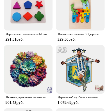
Деревянные головоломки Монтессори, игрушки для детей 1, 2, 3 лет, детские игры с алфавитом, цифрами, подходящими фигурами, детские развивающие игрушки для раннего развития
Высококачественные 3D деревянные головоломки, развивающие Мультяшные животные, раннее познание, интеллектуальная игра-головоломка для детей, игрушки
291,51руб.
329,50руб.
Цветные деревянные головоломки с изображением курицы и животных для взрослых, игры Монтессори, вечерние, праздничные, развивающие подарки для детей, деревянные головоломки, игрушки
Деревянный футболист-головоломка, головоломка с животными, деревянные игрушки для рукоделия для детей, загадочные милые животные, деревянные головоломки для взрослых
901,43руб.
1 079,69руб.