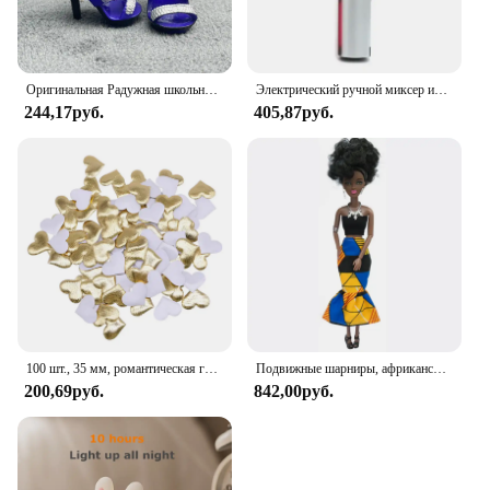
Оригинальная Радужная школьная кукла, можно выбрать обувь, каблук, сапоги, игрушки для девочек «сделай сам»
Электрический ручной миксер из нержавеющей стали, Легкий Блендер для выпечки и приготовления пищи
244,17руб.
405,87руб.
100 шт., 35 мм, романтическая губка, атласная ткань, лепестки в форме сердца, свадебные конфетти, настольная кровать, лепестки в форме сердца, свадебное украшение на день Святого Валентина
Подвижные шарниры, африканская черная кукла для американских кукол, аксессуары, тело Nudy с одеждой для Барби, игрушка для девочки, ролевая детская игрушка, подарок
200,69руб.
842,00руб.