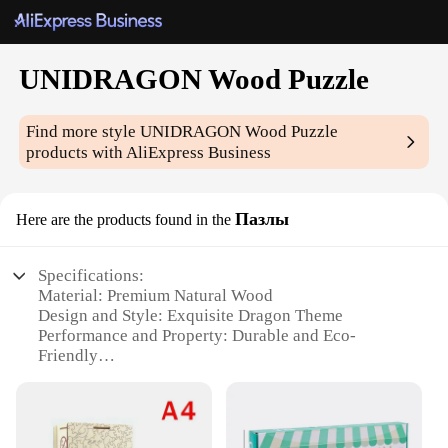
UNIDRAGON Wood Puzzle
Find more style
UNIDRAGON Wood Puzzle
products with AliExpress Business
Пазлы
Here are the products found in the
Specifications:
Material: Premium Natural Wood
Design and Style: Exquisite Dragon Theme
Performance and Property: Durable and Eco-
Friendly
Parts and Accessories: Includes Pieces for
Assembly
Usage and Purpose: Brain Teaser and Decorative
Item