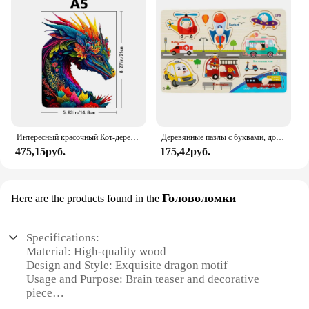
Интересный красочный Кот-деревянный пазл-вызов вашему мозгу-идеально подходит для дней рождения и праздников-Разноцветные рождественские подарки
Деревянные пазлы с буквами, доски для захвата рук, настольная игра для транспортных средств, животные, фрукты, 3D пазлы, цифровой блок, строительный блок, семейные игры
475,15руб.
175,42руб.
Головоломки
Here are the products found in the
Specifications:
Material: High-quality wood
Design and Style: Exquisite dragon motif
Usage and Purpose: Brain teaser and decorative
piece
Type and Category: Puzzle set