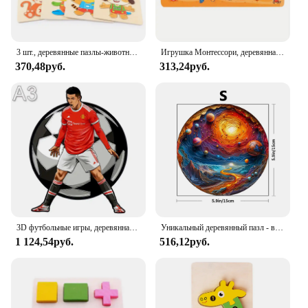
3 шт., деревянные пазлы-животные для раннего развития
Игрушка Монтессори, деревянная головоломка в форме колышка, тонкая Цветовая искусственная доска, раннее обучение, игрушка для образовательной активности, подарок для
370,48руб.
313,24руб.
3D футбольные игры, деревянная головоломка со звездами, пазл для детей и взрослых, образовательный сказочный подарок с изысканным пазлом «сделай сам»
Уникальный деревянный пазл - вдохновленный космическим вихрем - художественный узор галактики - подарок для снятия стресса для взрослых - высококачественная фака
1 124,54руб.
516,12руб.