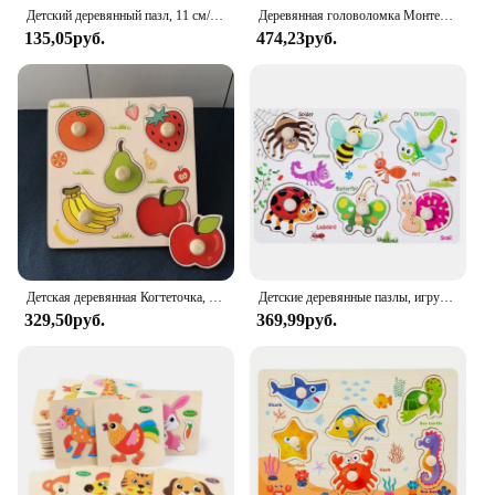
their home or office.
Детский деревянный пазл, 11 см/4,33 дюйма
Деревянная головоломка Монтессори, детская развивающая деревянная доска-пазл для захвата рук, мультяшное животное, автомобиль, подарок для детей, 1 шт.
135,05руб.
474,23руб.
Детская деревянная Когтеточка, 3D пазл, деревянные игрушки, детские игрушки Монтессори для раннего развития, фрукты, искусственные игрушки
Детские деревянные пазлы, игрушки Монтессори, игрушки для малышей 1, 2 лет, доска для захвата рук, алфавит, цифры, познание, обучающие развивающие игрушки
329,50руб.
369,99руб.