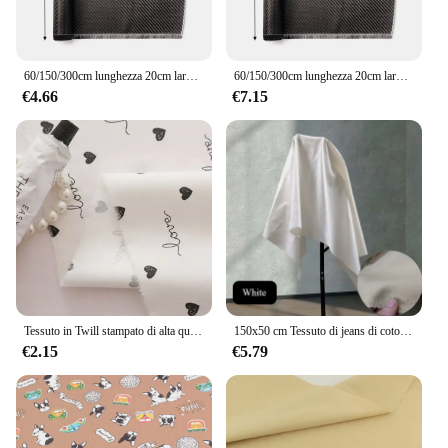
60/150/300cm lunghezza 20cm larghezza 3K tessuto in fibra di carbonio fai da te tessuto in tessuto Twill per attrezzature sportive per parti di auto commerciali
60/150/300cm lunghezza 20cm larghezza 3K tessuto in fibra di carbonio fai da te tessuto in tessuto Twill per la costruzione di parti meccaniche di motociclette per auto
€4.66
€7.15
Tessuto in Twill stampato di alta qualità 160x50cm con cotone, motivo floreale, comodo per progetti di cucito fai da te
150x50 cm Tessuto di jeans di cotone bianco Colori Sarga spessa Jeans Materiale Pantaloni da cucito Giacca a vento Divano Tessuto di stoffa fatto a mano
€2.15
€5.79