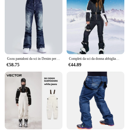
Gsou pantaloni da sci in Denim per donna inverno Outdoor caldo impermeabile antivento sci e pantaloni da snowboard Famale Snow bavaglini pantaloni
Completi da sci da donna abbigliamento imbottito per sport all'aria aperta invernale impermeabile con colletto rimovibile tuta da sci con cerniera per sport all'aria aperta
€58.75
€44.89