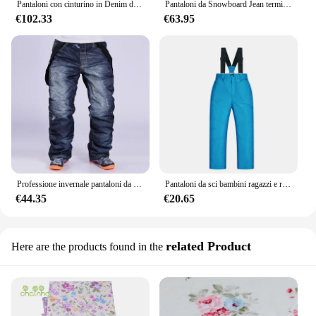
Pantaloni con cinturino in Denim da uomo e da donna addensati vettoriale antivento caldo mantenimento resistente all'usura snowboard sport all'aria aperta
Pantaloni da Snowboard Jean termici da-30 gradi bretelle pantaloni da sci in Denim pantaloni da neve impermeabili antivento da donna invernali
€102.33
€63.95
Professione invernale pantaloni da Snowboard in Denim pantaloni da sci da uomo all'aperto pantaloni da neve impermeabili antivento vestiti da sci caldi traspiranti
Pantaloni da sci bambini ragazzi e ragazze Outdoor addensare antivento impermeabile neve calda pantaloni per bambini pantaloni da sci e Snowboard invernali
€44.35
€20.65
related Product
Here are the products found in the