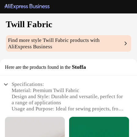
Twill Fabric
Find more style
Twill Fabric
products with
AliExpress Business
Stoffa
Here are the products found in the
Specifications:
Material: Premium Twill Fabric
Design and Style: Durable and versatile, perfect for
a range of applications
Usage and Purpose: Ideal for sewing projects, from
clothing to home decor
Performance and Property: Strong, resilient, and
easy to maintain
Shape or Size or Weight or Quantity: Available in a