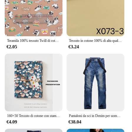
Teramila 100% tessuto Twill di cotone tessili per la casa Patchwork fai-da-te per stoffa da cucito cartone animato cane stile animale trapunta cucito al metro
Tessuto in cotone 100% di alta qualità Classica tinta unita colore nero Twill bianco grasso quarto tessili per la casa trapuntatura Patchwork Telas
€2.05
€3.24
160×50 Tessuto di cotone con stampa floreale twill per cucire la casa Fai da te, tessuto per biancheria da letto dai metri
Pantaloni da sci in Denim per uomo inverno all'aperto caldo impermeabile antivento sci e pantaloni da snowboard pantaloni da neve maschili
€4.09
€38.04