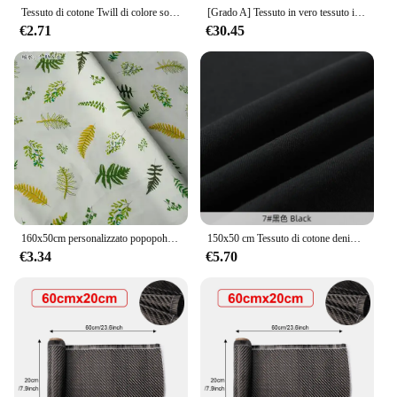
Tessuto di cotone Twill di colore solido 160*50cm per abbigliamento per bambini fai da te panno fare biancheria da letto Quilting Tecido Girl Dress
[Grado A] Tessuto in vero tessuto in fibra di carbonio 3K 200gsm 2x2 twill 20" / 50 cm di larghezza per realizzare canne da pesca o marcatori di biciclette
€2.71
€30.45
160x50cm personalizzato popopohouse fresco verde oliva foglia piccione puro cotone Twill tessuto Ins ragazza camera da letto tovaglia abbigliamento
150x50 cm Tessuto di cotone denim Tinta unita Sarga spessa Jeans Materiale Pantaloni da cucito Giacca a vento Divano Tessuto di stoffa fatto a mano
€3.34
€5.70