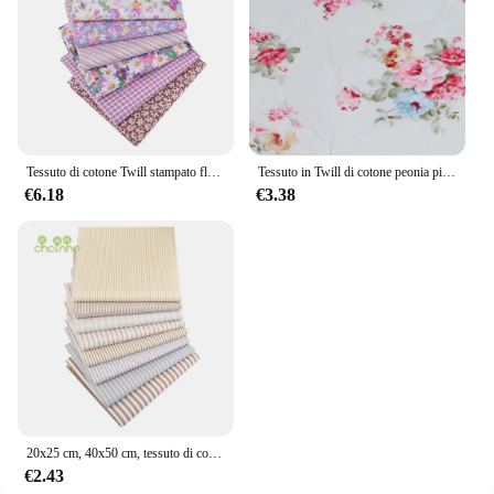
Tessuto di cotone Twill stampato floreale viola, panno Patchwork, trapuntatura cucito fai-da-te materiale tessile per la casa per biancheria da letto per bambini e bambini
Tessuto in Twill di cotone peonia piccola floreale Liberty Home Decor tappezzeria tessile accessori per cucire fai da te di mezzo metro
€6.18
€3.38
20x25 cm, 40x50 cm, tessuto di cotone twill stampato di colore beige, panno patchwork per quilting fai da te cucito materiale per biancheria da letto per bambini
€2.43