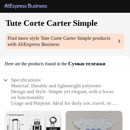
Tute Corte Carter Simple
Find more style
Tute Corte Carter Simple
products
with AliExpress Business
Сумки-тележки
Here are the products found in the
Specifications:
Material: Durable and lightweight polyester
Design and Style: Simple yet elegant, with a focus
on functionality
Usage and Purpose: Ideal for daily use, travel, or as
a convenient storage solution
Performance and Property: Strong and sturdy, with a
smooth gliding mechanism
Parts and Accessories: Comes with a telescoping