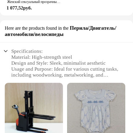
Женский сексуальный прозрачный сетчатый узкий комбинезон со стразами
1 077,52руб.
Перила/Двигатель/
Here are the products found in the
автомобили/велосипеды
Specifications:
Material: High-strength steel
Design and Style: Sleek, minimalist aesthetic
Usage and Purpose: Ideal for various cutting tasks,
including woodworking, metalworking, and
automotive applications
Performance and Property: Durable, sharp blades
for precise cuts
Shape or Size or Weight or Quantity: Compact,
lightweight design for easy handling
Parts and Accessories: Comes with a comprehensive
set of attachments for versatile use
Features: