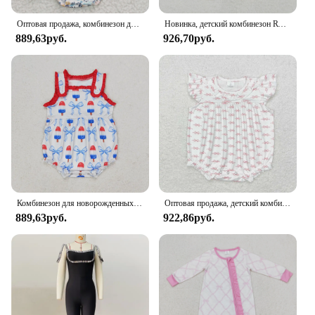
Оптовая продажа, комбинезон для маленьких девочек с цветочным узором, летнее боди, одежда, комбинезон с цветочным узором, детская одежда с оборками для новорожденных
Новинка, детский комбинезон RTS для девочек с узором в виде утки и банта, комбинезон из молочного шелка, оптовая продажа, бутиковый розовый комбинезон для девочек
889,63руб.
926,70руб.
Комбинезон для новорожденных 4 июля комбинезон с подтяжками с вышивкой флагом и собакой комбинезон для маленьких детей комбинезон для девочек и мальчиков со звездами цельный
Оптовая продажа, детский комбинезон с короткими рукавами и бантом для маленьких девочек, детский розовый клетчатый комбинезон для новорожденных, комбинезон с пузырьками, летняя одежда
889,63руб.
922,86руб.