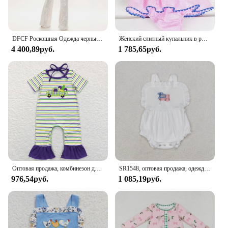
DFCF Роскошная Одежда черный комбинезон с блестками с глубоким V-образным вырезом длинными рукавами длинные брюки сексуальное Боди женское модное боди
Женский слитный купальник в розовую клетку, без рукавов
4 400,89руб.
1 785,65руб.
Оптовая продажа, комбинезон для новорожденных, детский комбинезон без рукавов, клетчатая цельная одежда для малышей
SR1548, оптовая продажа, одежда для маленьких девочек, женская, женская, белая, оптовая продажа, летний бутик, детские комбинезоны
976,54руб.
1 085,19руб.