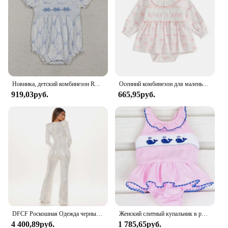
Новинка, детский комбинезон RTS с вышивкой и фиолетовым бантом для девочек, оптовая продажа, Осенний комбинезон для девочек
Осенний комбинезон для маленьких девочек, комбинезон с длинными рукавами и рюшами, вышивкой букв и бантом
919,03руб.
665,95руб.
DFCF Роскошная Одежда черный комбинезон с блестками с глубоким V-образным вырезом длинными рукавами длинные брюки сексуальное Боди женское модное боди
Женский слитный купальник в розовую клетку, без рукавов
4 400,89руб.
1 785,65руб.