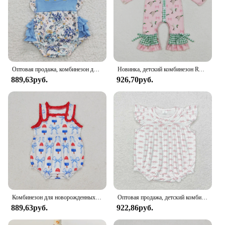
Оптовая продажа, комбинезон для маленьких девочек с цветочным узором, летнее боди, одежда, комбинезон с цветочным узором, детская одежда с оборками для новорожденных
Новинка, детский комбинезон RTS для девочек с узором в виде утки и банта, комбинезон из молочного шелка, оптовая продажа, бутиковый розовый комбинезон для девочек
889,63руб.
926,70руб.
Комбинезон для новорожденных 4 июля комбинезон с подтяжками с вышивкой флагом и собакой комбинезон для маленьких детей комбинезон для девочек и мальчиков со звездами цельный
Оптовая продажа, детский комбинезон с короткими рукавами и бантом для маленьких девочек, детский розовый клетчатый комбинезон для новорожденных, комбинезон с пузырьками, летняя одежда
889,63руб.
922,86руб.