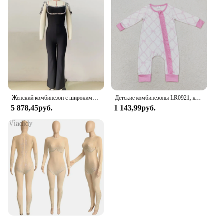
Женский комбинезон с широкими штанинами, облегающий повседневный комбинезон с бисером, лето 2024
Детские комбинезоны LR0921, комбинезоны для девочек с бамбуковым бантом, розовый кружевной комбинезон на молнии с длинным рукавом, оптовая продажа, летняя одежда для девочек
5 878,45руб.
1 143,99руб.