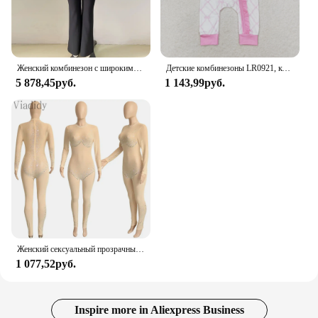
Женский комбинезон с широкими штанинами, облегающий повседневный комбинезон с бисером, лето 2024
Детские комбинезоны LR0921, комбинезоны для девочек с бамбуковым бантом, розовый кружевной комбинезон на молнии с длинным рукавом, оптовая продажа, летняя одежда для девочек
5 878,45руб.
1 143,99руб.
Женский сексуальный прозрачный сетчатый узкий комбинезон со стразами
1 077,52руб.
Inspire more in Aliexpress Business