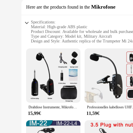
Mikrofone
Here are the products found in the
Specifications:
Material: High-grade ABS plastic
Product Discount: Available for wholesale and bulk purchas
Type and Category: Model kit, Military Aircraft
Design and Style: Authentic replica of the Trumpeter Mi 2
Usage and Purpose: Educational and hobbyist model buildin
Performance and Property: Durable and easy-to-assemble
Features:
|Vendors|
**Authenticity and Craftsmanship**
The Trumpeter Mi 24A Mikrofone model kit is a meticulously c
original aircraft with its intricate details and realistic fini
collection.
**Educational and Hobbyist Value**
This model kit is not just a toy; it's a gateway to understa
Drahtlose Instrumente, Mikrofon-Tonabnehmerverstärker für Saxophon, Trompete, Posaune, Mikrofon, kabelloser Empfänger, Sender, Plug-and-Play
Professionelles kabelloses UHF-In
hobbyists alike, providing a hands-on learning experience th
designed to be accessible and rewarding for all skill levels.
15,99€
11,59€
**Versatility and Accessibility**
The Trumpeter Mi 24A Mikrofone is more than just a static dis
this model kit is perfect for both individual and group projec