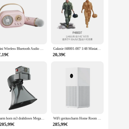
craft. Designed for both educational and hobbyist purposes,
otor blades to the landing gear, is molded with precision to
Mini Wireless Bluetooth Audio Home Singing Karaoke Integrierter Mikrofonlautsprecher Stereo Home KTV Set Pink
Galaxie f48001-007 1/48 Miniatur-Kampfpilot Modell Soldat Figur Modell für Kämpfer Modell Szenarien Bau Hobby DIY Spielzeug
kill levels. The parts are meticulously packaged, making
ricacies of helicopter design and engineering. This model is
7,19€
20,39€
truction ensures that your model can withstand the rigors of
ng it for educational purposes, this model is built to last.
 and model building.
Alarm horn m3 drahtloses Megaphon system für UAV-Drohnen-Audioverstärker-Schrei system UAV-Luft lautsprecher Hochleistungs-Hoch decib
WiFi geräuscharm Home Room Luft reiniger 4 Display für Xiaomi App-Steuerung
.205,99€
285,99€