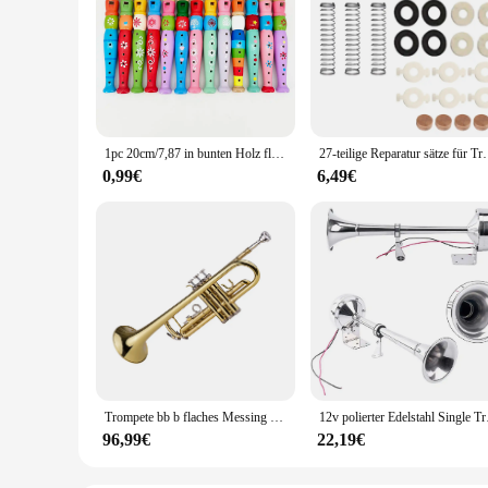
1pc 20cm/7,87 in bunten Holz flöte Musik instrument Trompete Buglet Hooter Kinder pädagogisches Lernen Musikspiel zeug für Kinder
27-teilige Reparatur sätze für Trompet
0,99€
6,49€
Trompete bb b flaches Messing exquisit mit Mundstück handschuhen
12v polierter E
96,99€
22,19€