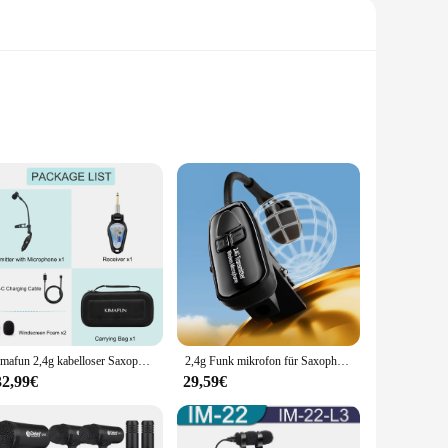
 collectors, this model kit captures the essence of the
evity, making it an ideal addition to any military aircraft
one is an excellent educational tool for students and
Kimafun 2,4g kabelloser Saxophon mikrofon clip auf Trompeten posaune French Horn Tuba für Bühnen musiker, die unterrichten
2,4g Funk mikrofon für Saxophon Trompete Posaune Musik instrumente Mikrofon Plug & Play Funke mp fänger Sender
u're a seasoned model builder or a beginner, this kit is
32,99€
29,59€
embly. With its easy-to-follow instructions and durable parts,
ice for educational institutions, museums, and retailers