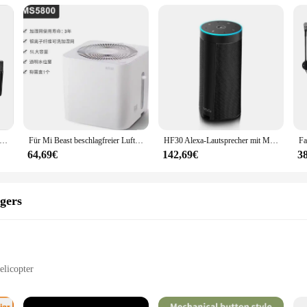
Karaoke-Lautsprecher mit YS-203 Mikrofon, Bluetooth-Lautsprecher mit Mikrofon, Dual-Mikrofon, Karaoke-Set, Heimlautsprecher
Für Mi Beast beschlagfreier Luftbefeuchter, Xiaomi Pro-Gerät, Modell MS5800
HF30 Alexa-Lautsprecher mit Mikrofon BT Hochwertiger Smart WiFi-Lautsprecher ECHO
64,69€
142,69€
3
igers
elicopter
uctions