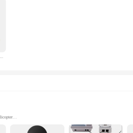
t profession elle drahtlose Karaoke-Mikrofone USB-Lautsprecher für Kinder Musik-Player singen Rekorder Ktv Mikrofon Lautsprecher
licopter
g