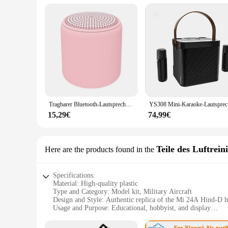
Tragbarer Bluetooth-Lautsprecher in Makronenfarbe, weißes Rauschen, Klangmaschine zum Schlafen, Mini-Sound-Maschine für Reisen
YS308 Mini-
15,29€
74,99€
Teile des Luftrein
Here are the products found in the
Specifications:
Material: High-quality plastic
Type and Category: Model kit, Military Aircraft
Design and Style: Authentic replica of the Mi 24A Hind-D h
Usage and Purpose: Educational, hobbyist, and display
Performance and Property: Durable and easy-to-assemble
Parts and Accessories: Comprehensive set with detailed instr