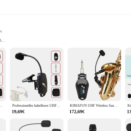
es
4A
g
rafted replica of the iconic Soviet-era helicopter. Designed for enthusiasts and
sh. The high-grade ABS plastic used in its construction ensures durability and long
nding the mechanics and design of military aircraft. The Trumpeter Mi 24A Mikrof
strumentenmikrofon für Saxophon, Trompete, Saxophon, kabelloser Empfänger, Sender, 165 Fuß Reichweite
Professionelles kabelloses UHF-Instrumentenmikrofon für Saxophon, Trompete, Posaune, kabelloses Mikrofon, 165 Fuß Reichweite, Plug-and-Play
KIMAFUN UHF Wireless Saxophon Mikrofon System Clip auf Musical Instruments Wireless Receiver Transmitter für Saxophon Trompete
at can enhance their understanding of engineering and aerodynamics. Whether yo
19,69€
172,69€
1
play piece; it's a model that can be brought to life through the process of ass
ts. The kit's availability for wholesale and bulk purchases makes it an ideal cho