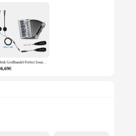
Fabrik Großhandel Perfect Sound Mikrofon Akkordeon Wireless für Instrument KM-CX710
86,69€