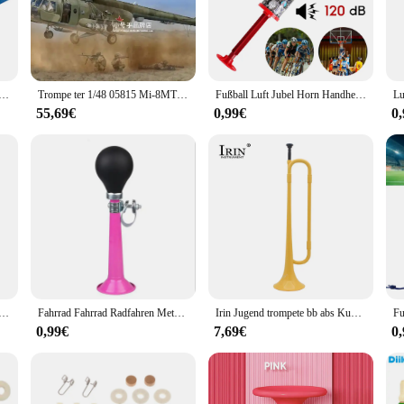
e is a masterpiece in model kit design, offering an unparalleled level of precis
conic Mi-24A Hind attack helicopter, complete with all the necessary parts and acc
ing that the final model looks as close to the real thing as possible.
jetische Mil Mi-24 mi24 Hinter d Militär hubschrauber Handwerk Spielzeug Geschenk Kunststoff Spielzeug Montage Modellbau satz
Trompe ter 1/48 05815 Mi-8MT hip-h
Fußball Luft Jubel Horn Handheld laute Stimme Jubel Horn wieder verwendbare Luftdruck Trompeten für Fußball Sport Event Geburtstag Teil
e world of engineering or a hobbyist passionate about model building, the Trum
nd enjoyable, providing a hands-on experience that can foster creativity, proble
55,69€
0,99€
0
 to assemble, making it accessible for a wide range of ages and skill levels.
 is not just a model kit; it's a collector's item that can be used in various sc
el kit is versatile enough to fit various environments. Its size and weight are d
ed parts, this model kit is a testament to the craftsmanship and attention to deta
n gerade Körper stumm Zubehör Silber tragbare stumme Aluminium legierung Trompete Schall dämpfer Trompete universal
Fahrrad Fahrrad Radfahren Metall Luft horn Signalhorn Trompete Squeeze Gummi birne die Fahrrad glocke klingelt
Irin Jugend trompete bb abs Kunststoff junge Pioniere Signalhorn Anruf Student Horn Kind Anfänger für Messing Musik instrument Leistung
0,99€
7,69€
0