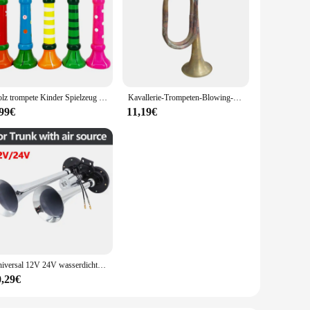
Holz trompete Kinder Spielzeug Horn Pfeife Musik instrument für Kinder früh pädagogische Montessori Spielzeug Sound Training Spiele
Kavallerie-Trompeten-Blowing-Bugle mit Mundstück, Marsch-Bugle aus massivem Kupfer und
,99€
11,19€
Universal 12V 24V wasserdichte Doppelt rompeten 150db super lauter elektrischer Luft kompressor Hupe Signal Alarm für Auto LKW Boot
0,29€