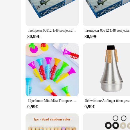
**Unmatched Precision and Authenticity**
The Trumpeter Mi 24A Vorbildliches Gebäude-Installationssätz
model kit is not just a toy; it's a meticulous replica of the i
captures the helicopter's distinctive shape and features, ensur
**Educational and Hobbyist Delight**
Trompeter 05812 1/48 sowjetische Mil Mi-24 mi24 Hinter d Militär hubschrauber Handwerk Spielzeug Geschenk Kunststoff Spielzeug Montage Modellbau satz
Trompeter 05812 1/48 sow
Whether you're an educator looking to engage students in th
excellent choice. The kit is designed to be both educational a
80,99€
80,99€
aircraft design. The kit's durable plastic components are easy
**Adaptive Scenarios and Collector's Item**
The Trumpeter Mi 24A Vorbildliches Gebäude-Installationssätze
exhibit or adding a unique piece to your collection, this mod
display or collection. With its robust construction and detail
12pc bunte Mini bläst Trompete Musik instrumente Kinder Geburtstag Baby party Party Geschenk Spielzeug Weihnachten Karneval Party Preise
Schwächere Anfänger übe
0,99€
0,99€