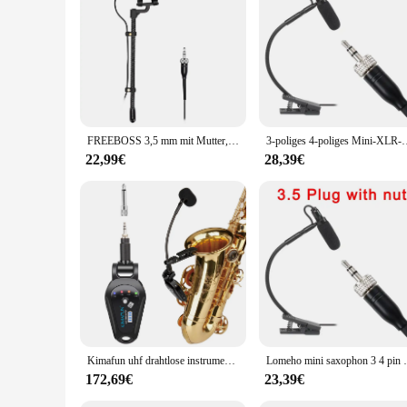
looking to provide a high-quality model kit to their customers
personal workspace.
FREEBOSS 3,5 mm mit Mutter, Saxophon-Mikrofon, Kondensator, Hypernieren-Musikinstrument, kabelgebundenes Mikrofon für Trompete, Violine, IM-22-L4
3-poliges 4-poliges Mini-XLR-Saxophonmikrofon mit Supernierencharakterist
22,99€
28,39€
Kimafun uhf drahtlose instrumente saxophon mikrofon mit empfänger sender für trompete posaune tuba sax französisch horn
Lomeho mini saxophon 3 4 pin xlr mikrofon
172,69€
23,39€