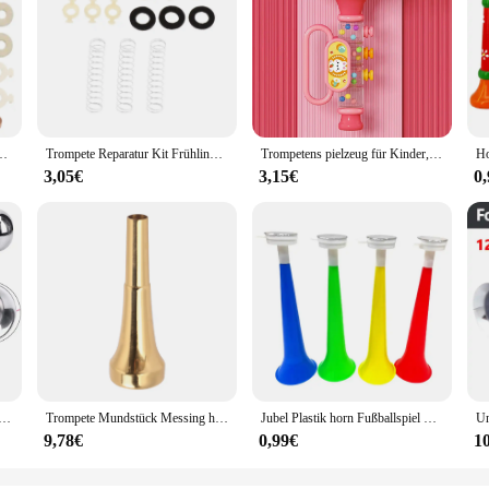
en ventile Ventil kolben feder trompeten wartungs sätze
Trompete Reparatur Kit Frühling Rest Filz Pad Musical Instrument Wartung Teile
Trompetens pielzeug für Kinder, Musik blasen, Instrumente spielen, Mundharmonika, Pfeife, Spielzeug für Männer und Frauen
3,05€
3,15€
0
delstahl Single Trompete Horn Low Ton für Marine Boot LKW LKW Wohnwagen rv neu
Trompete Mundstück Messing hellen Ton Wind Musik instrument Teile Leistungs zubehör 5c
Jubel Plastik horn Fußballspiel Fans Cheerleading Requisiten Vuvuzela Kind Trompete Fußball Jubel Hörner
9,78€
0,99€
1