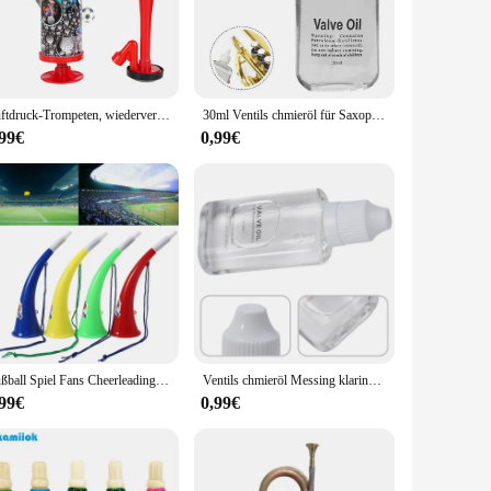
ion and authenticity for enthusiasts and collectors. This
essories to bring the aircraft to life. The kit's design
Luftdruck-Trompeten, wiederverwendbare tragbare Lufthupe, tragbare Fußball-Luftjubelhupe für Bootfahren, Sportveranstaltungen, Geburtstagsfeiern
30ml Ventils chmieröl für Saxophon Klarinette Trompete Horn Messing Instrumente für Saxophon Instrumente Schlüssel öl Teile Objektträger
peter Mi 24A Vorbildliches Gebäude-Installationssätze is an
m-solving skills, and an appreciation for the intricacies of
,99€
0,99€
enarios. Whether you're setting up a diorama for a military
esigned to be manageable, making it an ideal addition to any
il that Trumpeter is known for.
Fußball Spiel Fans Cheerleading Tanken Requisiten Ox Horn Vuvuzela Kid Trompete Spielzeug
Ventils chmieröl Messing klarinette für Saxophon instrumente Schlüssel öl teile Gleit trompete 9*4*1,8 cm nagelneu
,99€
0,99€