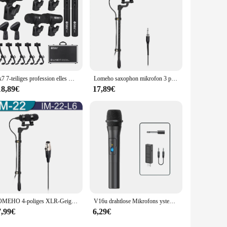
y or collection, whether it's in a classroom, a store, or a
Dk7 7-teiliges profession elles Gig-Drum-Mikrofon-Kit (aus Metall), Bass-Percussion, Snare-Drum-Mikrofon-Kit für vollständige Drum-Aufnahmen
Lomeho saxophon mikrofon 3 pin xlr stecker kondensator für musik instrument mit geigen klemme piano clip mic performance IM-22
18,89€
17,89€
LOMEHO 4-poliges XLR-Geigenmikrofon, Kondensator, Musikinstrument mit Klavierklemme, Saxophon-Clip, Mikrofonstecker für Bühnenkonzerte IM-22
V16u drahtlose Mikrofons ystem Kits USB-Empfänger Handheld Karaoke-Mikrofon Home Party Smart-TV-Lautsprecher singen Mikrofon
7,99€
6,29€