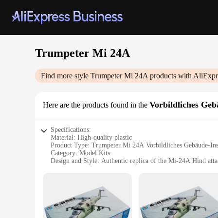
Trumpeter Mi 24A
Find more style
Trumpeter Mi 24A
products with AliExpr
Vorbildliches Geb
Here are the products found in the
Specifications:
Material: High-quality plastic
Product Type: Trumpeter Mi 24A Vorbildliches Gebäude-Inst
Category: Model Kits
Design and Style: Authentic replica of the Mi-24A Hind atta
Usage and Purpose: Educational and hobbyist model buildin
Performance and Property: Durable and easy-to-assemble c
Parts and Accessories: Comprehensive set for detailed replic
Features:
|Wholesale|Vendors|