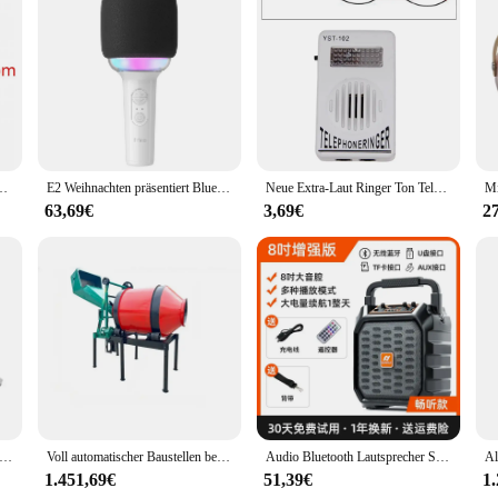
n and craftsmanship that goes into creating detailed replicas of historical air
own for its distinctive shape and powerful presence. Each component, from the r
 kabelgebundenen Singing Studios, Metallmikrofon TLM102 Membranaufzeichnung
E2 Weihnachten präsentiert Bluetooth Kinder mikrofon Bluetooth drahtlose Karaoke-Mikrofone mit Bluetooth-Mikrofon
Neue Extra-Laut Ringer Ton Telefon Telefon Verstärker Strobe Licht Blink Glocke
rumpeter Mi 24A model kit is designed to be accessible and enjoyable for all s
t only be engaging in a fun and rewarding hobby but also learning about the int
63,69€
3,69€
2
ory to life.
play piece; it's a versatile addition to any collection. The durable plastic cons
s and collectors. Whether you're showcasing it in a dedicated display case or usi
eter Mi 24A model kit is a must-have for anyone interested in aviation history
ow neues digitales Alt-und Tenors axophon 65 eingebaute Sounds Mini-USB-Bluetooth-Midi-Controller digitales Blasinstrument
Voll automatischer Baustellen beton großer und kleiner Trommel mischer
Audio Bluetooth Lautsprecher Square Dance Outdoor laut k Song tragbare kleine offizielle Shop authentisch
1.451,69€
51,39€
1