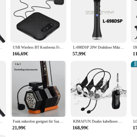
. Its compact size and lightweight design make it an ideal addition to any displa
ik, 3,5 mm, Trompete, Musik, Blasinstrument, Saxophon, Mikrofonhorn, IM-20
USB Wireless BT Konferenz Freis prec heinrich tung eingebaut 4 Mikrofone HiFi-Lautsprecher 2 Verlängerung mikrofon 360 ° Voice Pickup Geräusch unterdrückung
L-698DSP 20W Drahtlose Mikrofon Handheld Karaoke Mic USB Mini Hause KTV Für Musik Professiona Lautsprecher Bluetooth-kompatibel
166,69€
57,99€
1
 3,5mm stecker wind instrument mic trompete phantom anschluss kunststoff box IM-20
Funk mikrofon geeignet für Saxophon Trompete/Posaune Französisch Horn und andere Instrumente mehrere Orchester sind universell
KIMAFUN Duales kabelloses Headset-Mikrofon für 2 Personen, funktioniert mit 6 Stunden/165 Fuß Reichweite, wasserdichte Fitness-Mikrofone für Wassersport, Fitness, Yoga
21,99€
168,99€
1