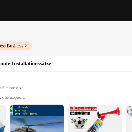
ess Business
äude-Installationssätze
allationssätze
ck helicopter
g
omponents
ation