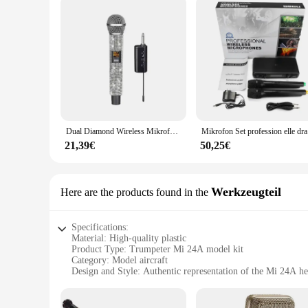
Dual Diamond Wireless Mikrofon Kristall Schnurloses dynamisches Mikrofon Akku-Empfänger für Party-Sprache Karaoke-Kirche
Mikrofon Se
21,39€
50,25€
Werkzeugteil
Here are the products found in the
Specifications:
Material: High-quality plastic
Product Type: Trumpeter Mi 24A model kit
Category: Model aircraft
Design and Style: Authentic representation of the Mi 24A he
Usage and Purpose: Educational and hobbyist model buildin
Performance and Property: Durable and easy-to-assemble
Parts and Accessories: Comprehensive set of components