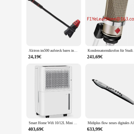
Features:
|Wholesale|Vendors|
**Unmatched Detail and Authenticity**
The Trumpeter Mi 24A model kit is a testament to the precisio
this model helicopter captures the essence of the Mi 24A, kn
ensure an authentic representation of the original aircraft.
**Ease of Assembly and Educational Value**
Alctron im500 aufsteck bares instrumentales Kondensator mikrofon Schwanenhals mikrofon für Orchesters axophon Trompetens axe
Kondensatormikrofon für Studio Professional Studio in
Whether you're a seasoned model builder or a beginner, the T
assembly a breeze. As you put together this model, you'll no
24,19€
241,69€
not just a toy; it's a valuable educational tool that brings hist
**Versatility and Durability**
The Trumpeter Mi 24A model kit is more than just a static dis
handling and display, making it an ideal choice for enthusiast
With its robust design and easy-to-assemble parts, the Trump
Smart Home Wifi 10/12L Mini Mobile UVC Luftreiniger Kompressor Luftentfeuchter
Midiplus fl
403,69€
633,99€