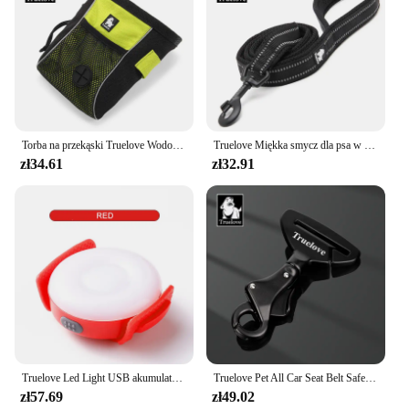
Torba na przekąski Truelove Wodoodporna podszewka Wysoka pojemność Wyciągany śmieci Nylon Trwały produkt dla zwierząt domowych TLT2051
Truelove Miękka smycz dla psa w szelkach i obroży Odblaskowa nylonowa siatka dla kota Szkolenie 11 kolorów Długość 110 cm TLL2111
zł34.61
zł32.91
Truelove Led Light USB akumulator Flash pies 3 tryby światła IP65 wodoodporny sprawia, że twoje ukochane psy są widoczne w nocy TLD19103
Truelove Pet All Car Seat Belt Safety Buckle z kołnierzem lub uprzężą Wysokiej jakości lekki przenośny pas bezpieczeństwa ze stopu aluminium TLM1993
zł57.69
zł49.02