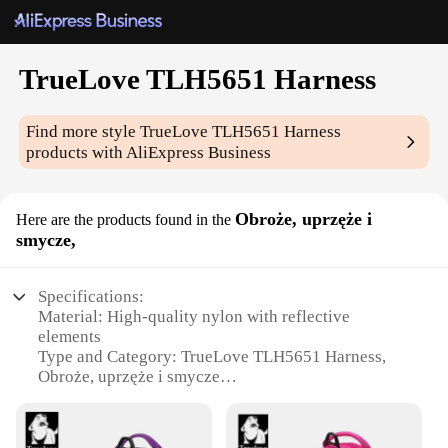
TrueLove TLH5651 Harness
Find more style
TrueLove TLH5651 Harness
products with AliExpress Business
Obroże, uprzęże i
Here are the products found in the
smycze,
Specifications:
Material: High-quality nylon with reflective
elements
Type and Category: TrueLove TLH5651 Harness,
Obroże, uprzęże i smycze
Design and Style: Ergonomic design with adjustable
straps for a perfect fit
Usage and Purpose: Ideal for training, walking, and