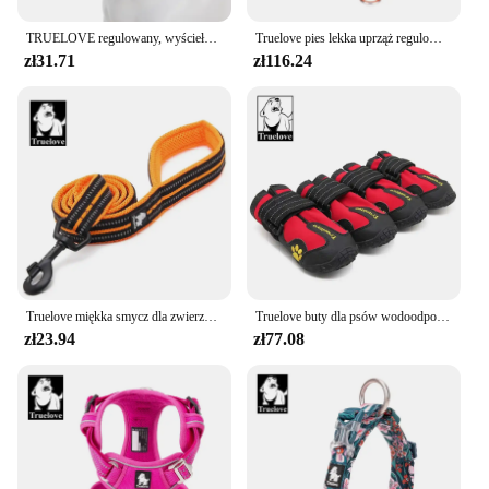
TRUELOVE regulowany, wyściełany pies z kołnierzykiem i wentylacją, odporny odporny na eksplozje spersonalizowany nadruk YC1853
Truelove pies lekka uprząż regulowana odkryty zwierzak średni mały duży regulowany odkryty taktyczny serwis wojskowy TLH6281
zł31.71
zł116.24
Truelove miękka smycz dla zwierząt odblaskowa siatka nylonowa wyściełana szczeniak duży pies lub kot spacer szkolenie 11 kolor 200cm TLL2112 Dropshipping
Truelove buty dla psów wodoodporne antypoślizgowe buty przeciwdeszczowe ciepłe odblaskowe na śnieg dla małych średnich duże zwierzę domowe treningów sportowych TLS3961
zł23.94
zł77.08