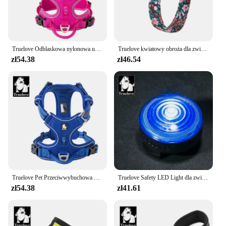
Truelove Odblaskowa nylonowa uprząż dla psa bez ciągnięcia Regulowana średnia duża niegrzeczna kamizelka dla psa Bezpieczeństwo Pojazd Ołów Walking Bieganie
Truelove kwiatowy obroża dla zwierząt najlepiej wyściełany wygodna poduszka kamuflażu małe średnie i duże psy i zwierzęta domowe biegające na zewnątrz TLC5273
zł54.38
zł46.54
Truelove Pet Przeciwwybuchowa uprząż dla psa Kamuflaż Odblaskowy nylon Wydanie specjalne i wersja ulepszająca Łatwa regulacja TLH5653
Truelove Safety LED Light dla zwierząt Plecak z obrożą i uprzężą z wodoodporną i długą żywotnością baterii TLD19101
zł54.38
zł41.61