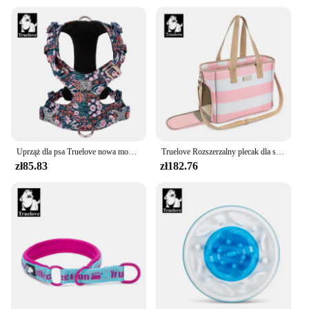
Uprząż dla psa Truelove nowa modna uprząż dla małe duże psa bawełniana wielopiętrowa regulowany odblaskowy TLH6283
Truelove Rozszerzalny plecak dla szczeniąt dla małych psów ze zdejmowanym pluszowym materacem Oddychająca siateczka Przestronne TLX5172
zł85.83
zł182.76