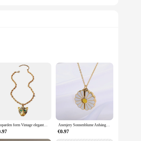
an sarees. These accessories are not just about adding a
at ensures durability without weighing down your ensemble. The
suit any scenario. The modern design and style of these
ns. The sets are designed to provide a variety of pieces,
Leoparden form Vintage elegante Anhänger Kette Party Geschenke glitzernden Trend Mode Frauen Schmuck Persönlichkeit Accessoires rg0359
Anenjery Sonnenblume Anhänger Halskette für Frauen Mädchen trend ige Luxus kette Schmuck Geburtstag Geschenk Party Zubehör
0.97
€0.97
Trendy Saree Anhänger are not only trendy but also durable.
election of Anhänger pieces, making it easy for you to find