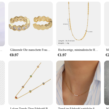
ree Armbänder, the perfect accessory to complement your traditional attire. Cr
staple in your wardrobe for years to come. Designed with a keen eye for style, t
ensemble.
stive party, these armbänders are versatile enough to suit any occasion. Their o
Halskette für Frauen Mädchen trend ige Luxus kette Schmuck Geburtstag Geschenk Party Zubehör
Glänzende Ohr manschette Frauen Boho glänzend Gold Farbe trendy neue französische Mode Reifen einfache Luxus Designer Y2k Schmuck Clip Ohrringe
Hochwertige, minimalistische Halskette aus Edelstahl, wasserdicht, Basic, klassisch, trendiger Schmuck
ree vendors, suppliers, and individuals looking to add a chic touch to their sa
e with ease and grace.
€0.97
€1.97
€
ut enhancing the saree's appeal and complementing its beauty. These armbänders
ity accessory that elevates the saree experience. Their sleek design and practi
nd modernity with these trendy armbänders, and let your saree make a lasting im
Hoodies von Männern Frauen Unisex Streetwear Vintage lässig weichen Pullover Sweatshirt Kapok Blumenmuster gedruckt y2k trend ige Kleidung
Lokaer Trendy Titan Edelstahl Bunte CZ Kristall Halsband Halskette Böhmen Strand Anhänger Kette Schmuck Für Frauen N21196
Trend ige Edelstahl natürliche Süßwasser perlen Ketten kragen schicke Halskette Frauen 18k pvd plattiert rostfreien hochwertigen Schmuck