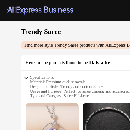
Trendy Saree
Find more style
Trendy Saree
products with AliExpress B
Halskette
Here are the products found in the
Specifications:
Material: Premium quality metals
Design and Style: Trendy and contemporary
Usage and Purpose: Perfect for saree draping and accessoriz
Type and Category: Saree Halskette
Performance and Property: Durable and lightweight
Parts and Accessories: Includes a set of matching jewelry pi
Features:
**Elegant Craftsmanship and Design**
The Trendy Saree Halskette is a testament to the art of blen
a statement of style. The intricate craftsmanship ensures tha