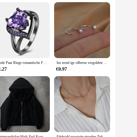
afted from premium quality fabric, these armbänders offer a
hese armbänders are not just functional but also serve as a
ne-size-fits-most design ensures that they are comfortable for
Mode Paar Ringe romantische Frauen Herz lila Strass Zirkon Ring trend ige Männer Edelstahl Ringe Ehering Schmuck
Ins trend ige silberne vergoldete Ohrringe für Frauen Hochglanz schmuck süße coole Temperament Accessoires
ree collection. The armbänders' lightweight nature ensures
2.27
€0.97
 are a must-have for saree enthusiasts, vendors, and
cality make them a top choice for those who value both
pression at every event.
Winterverdickte High-End-Kurzjacke mit Kapuze, Baumwolljacke für Männer und Frauen, trendige amerikanische Street-Doppelseitige Plüschjacke
Edelstahl exquisite einzelne Zirkon Anhänger Doppels chicht kette hochwertige strukturierte Halskette wasserdichten trend igen Schmuck