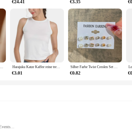
€24.41
€3.35
€
 guss Mode Zirkon Blumen anhänger hochwertige strukturierte Halskette wasserdichten trend igen Schmuck
Harajuku Katze Kaffee reine trend ige lose kurz ärmel ige T-Shirt Männer Frauen Original Mokka Latte Katze drei Blumen Spaß Katze T-Shirts
Silber Farbe Twist Creolen Set Brincos Herz Perle Creolen Vintage Metall geometrische Ohrringe für Frauen trend ige Schmuck
€3.01
€0.82
€
 Events