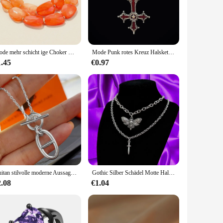
s luster and shine through countless wears. The lightweight
just for saree draping; it can also be paired with other
Mode mehr schicht ige Choker Halsketten für Frauen trend igen Schmuck kurze Boutique bunte Perlen Anhänger Halskette Accessoires Sommer
Mode Punk rotes Kreuz Halskette für Frauen Gothic dunkle Legierung Anhänger Choker Ketten trend ige Persönlichkeit Accessoires Geschenke Großhandel
1.45
€0.97
customers, from fashion-forward individuals to traditional
ividual pieces to cater to diverse preferences. Whether
Huitan stilvolle moderne Aussage Halskette Mode weibliche tägliche Kleidung Party Schmuck Metallic-Stil Anhänger Accessoires für Frauen
Gothic Silber Schädel Motte Halskette, modische Silber kurze Dolch Dekoration Anhänger Zubehör
2.08
€1.04