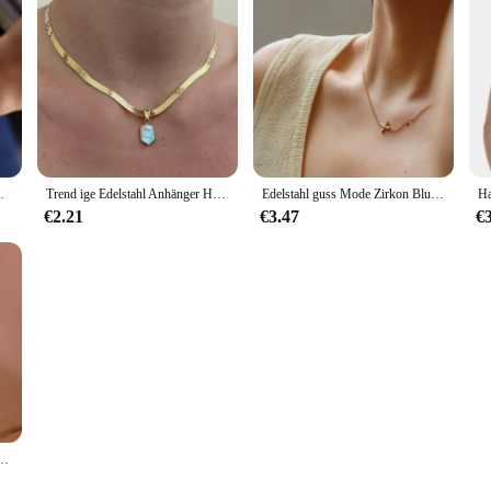
 verstellbare Armband Armband Geschenk an sie
Trend ige Edelstahl Anhänger Halskette Shell Inlay exquisite Shinny Halskette für Frauen wasserdichten Schmuck Geschenk
Edelstahl guss Mode Zirkon Blumen anhänger hochwertige strukturierte Halskette wasserdichten trend igen Schmuck
€2.21
€3.47
€
nrad form Kreis Creolen für Frauen Mädchen Mode Zirkon Schmuck Schnalle Typ