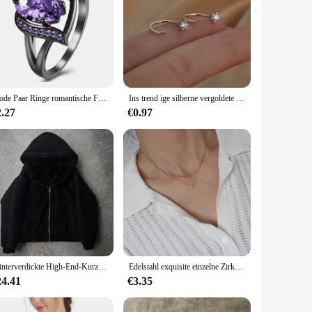
Mode Paar Ringe romantische Frauen Herz lila Strass Zirkon Ring trend ige Männer Edelstahl Ringe Ehering Schmuck
Ins trend ige silberne vergoldete Ohrringe für Frauen Hochglanz schmuck süße coole Temperament Accessoires
2.27
€0.97
Winterverdickte High-End-Kurzjacke mit Kapuze, Baumwolljacke für Männer und Frauen, trendige amerikanische Street-Doppelseitige Plüschjacke
Edelstahl exquisite einzelne Zirkon Anhänger Doppels chicht kette hochwertige strukturierte Halskette wasserdichten trend igen Schmuck
24.41
€3.35