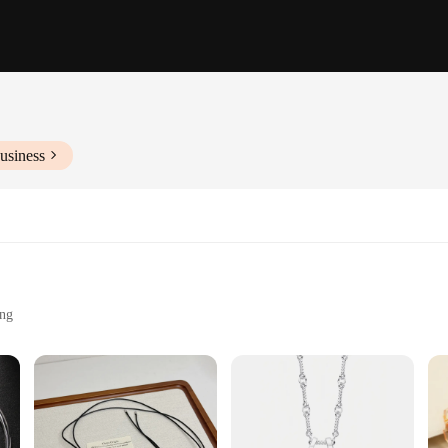
usiness
ing
eces
ding traditional elegance with contemporary fashion. Designed for the modern wo
t each piece is a work of art, reflecting the wearer's unique taste and personali