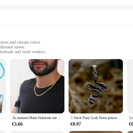
terns and vibrant colors
ditional sarees
olesale and retail vendors
t to tarnish and wear
tile selection of Anhänger pieces
aree Anhänger, a collection designed to complement the grace and charm of Indi
ation. Each piece in the set is crafted from high-quality, lightweight metal th
tandout addition to any saree collection.
ply dressing up for a special occasion, these Anhänger are versatile enough to 
and retail customers looking to offer their clients a range of fashionable optio
ee color or style.
auen Pool Accessoires Halskette Strand Halskette Ozean Stil rote Krabben Hip Hop Halskette Anhänger EU und uns Party Zubehör
Zu meinem Mann Halskette mit Karte Ehemann Freund Geschenk Schmuck kubanische Kette Zubehör Geburtstag Persönlichkeit Geschenk Vatertag
1 Stück Party Goth Street präsentiert europäische und amerikanische Retro-Schlange mit mehreren Accessoires Großhandel
€3.66
€0.97
€
cessories that will be worn and admired on special occasions. That's why our 
nhänger maintains its shine and beauty over time. The sets are complete with a s