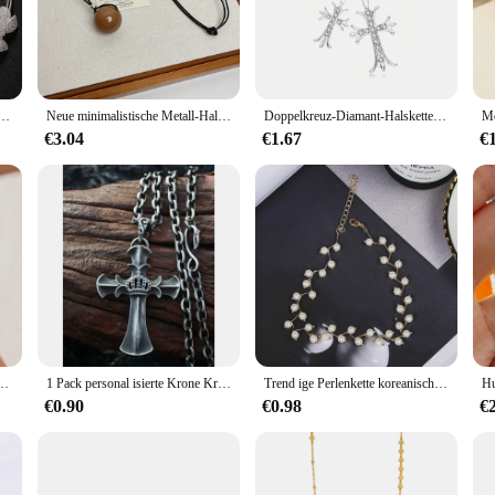
versatile enough to complement any saree.
is built to last. The durable construction ensures that the jewelry maintains it
owing you to focus on the event at hand without any discomfort. This set is not 
collection.
terling Strass Kragen Metallringe Braut offene Halskette Halsreif Wiegen Kragen Kette Schmuck
Neue minimalistische Metall-Halskette mit geometrischem Kugel-Anhänger für Damen, Design-Pullover-Kette, trendige Accessoires
Doppelkreuz-Diamant-Halskette für Frauen, Strass, Y2k-Halsband, trendiger Anhänger, Schmuck, tägliches Accessoire, Neujahrsgeschenke für Freunde
€3.04
€1.67
€
ee Halskette is an excellent choice. It is designed to appeal to a wide range of 
making it a complete ensemble that can be sold as a set or broken down into ind
xpand your product line, this halskette is sure to be a hit with your customers.
 Halskette frauen, Verlobung, Hochzeit Zubehör Brillante Anhänger Mode Schmuck
1 Pack personal isierte Krone Kreuz Anhänger Kette Herren Retro Hip Hop Ins Mode Halskette trend ige Nische Party Accessoires Großhandel
Trend ige Perlenkette koreanischen Modeschmuck für Frauen Halskette Halsband Kragen Zubehör Geschenk kurze Halskette Kette weiblich
€0.90
€0.98
€