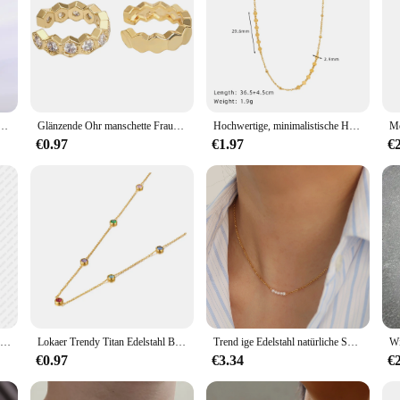
Halskette für Frauen Mädchen trend ige Luxus kette Schmuck Geburtstag Geschenk Party Zubehör
Glänzende Ohr manschette Frauen Boho glänzend Gold Farbe trendy neue französische Mode Reifen einfache Luxus Designer Y2k Schmuck Clip Ohrringe
Hochwertige, minimalistische Halskette aus Edelstahl, wasserdicht, Basic, klassisch, trendiger Schmuck
€0.97
€1.97
€
Hoodies von Männern Frauen Unisex Streetwear Vintage lässig weichen Pullover Sweatshirt Kapok Blumenmuster gedruckt y2k trend ige Kleidung
Lokaer Trendy Titan Edelstahl Bunte CZ Kristall Halsband Halskette Böhmen Strand Anhänger Kette Schmuck Für Frauen N21196
Trend ige Edelstahl natürliche Süßwasser perlen Ketten kragen schicke Halskette Frauen 18k pvd plattiert rostfreien hochwertigen Schmuck
€0.97
€3.34
€