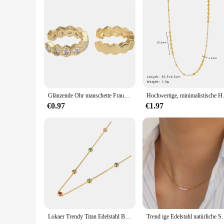
the perfect match for any saree. With these accessories, you c
Glänzende Ohr manschette Frauen Boho glänzend Gold Farbe trendy neue französische Mode Reifen einfache Luxus Designer Y2k Schmuck Clip Ohrringe
Hochwertige, minimalistis
€0.97
€1.97
Lokaer Trendy Titan Edelstahl Bunte CZ Kristall Halsband Halskette Böhmen Strand Anhänger Kette Schmuck Für Frauen N21196
Trend ige Edelstahl natürliche Süßwasser perlen Ketten k