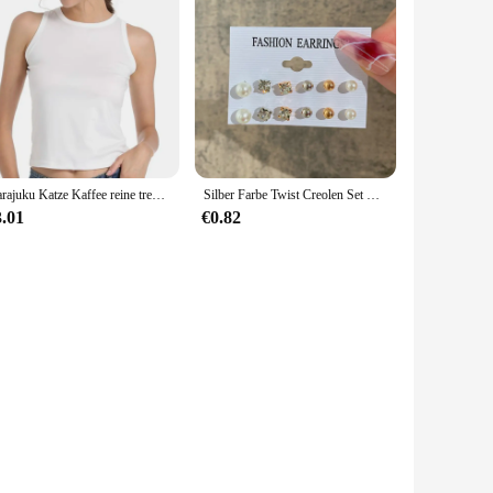
Harajuku Katze Kaffee reine trend ige lose kurz ärmel ige T-Shirt Männer Frauen Original Mokka Latte Katze drei Blumen Spaß Katze T-Shirts
Silber Farbe Twist Creolen Set Brincos Herz Perle Creolen Vintage Metall geometrische Ohrringe für Frauen trend ige Schmuck
3.01
€0.82