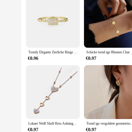
Trendy Elegante Zierliche Ringe Für Frauen Romantische frauen Ring Glänzenden Zirkon Gold Farbe Dünne Finger Ring Zubehör Schmuck KCR088
Schicke trend ige Blumen Charm Armbänder für Frauen Mädchen, vergoldete Edelstahl Metall
€0.96
€0.97
Lokaer Weiß Shell Herz Anhänger Halsketten Für Frauen Mädchen Trendy Edelstahl Y Halskette Schmuck collier femme N19195
Trend ige vergoldete geometrische Zah
€0.97
€0.97