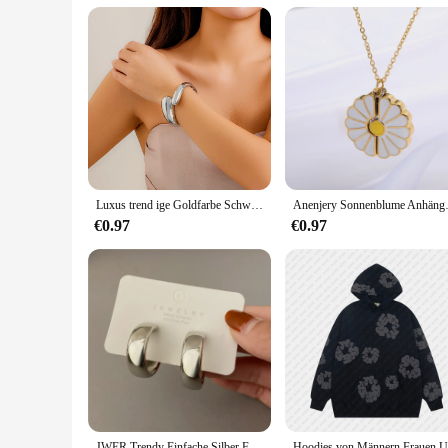
Performance and Property: Comfortable and Durable
Features:
**Elevate Your Saree Game**
Step into the world of timeless elegance with our Trendy Sa
blend of comfort and durability, ensuring that they remain a 
statement piece, adding a touch of trendiness to your saree 
**Versatile and Fashion-Forward**
Whether you're attending a wedding, a cultural event, or a fe
Luxus trend ige Goldfarbe Schwermetall Armreifen für Frauen übertrieben Punk unregelmäßigen geometrischen Armband Party Bankett Schmuck neu
Anenjery Sonnenblume Anhänger 
a wide range of arm sizes, making them an ideal choice for sa
that they won't weigh down your outfit, allowing you to mov
€0.97
€0.97
**A Perfect Fit for Every Occasion**
The Trendy Saree Armbänder is not just about style; it's abo
suppliers looking to provide their customers with a high-qual
fashion and functionality. Embrace the fusion of tradition a
JWER Trendy Einfache Silber Farbe Hoop Ohrringe Für Frauen Mädchen Kreis Runde Minimalistischen Ohrringe Party NEUE C-form Schmuck geschenke