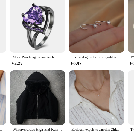
an be confident that your saree will look as stunning at the end of the night as i
che Halskette aus Edelstahl, wasserdicht, Basic, klassisch, trendiger Schmuck
Mode Paar Ringe romantische Frauen Herz lila Strass Zirkon Ring trend ige Männer Edelstahl Ringe Ehering Schmuck
Ins trend ige silberne vergoldete Ohrringe für Frauen Hochglanz schmuck süße coole Temperament Accessoires
€2.27
€0.97
€
ragen schicke Halskette Frauen 18k pvd plattiert rostfreien hochwertigen Schmuck
Winterverdickte High-End-Kurzjacke mit Kapuze, Baumwolljacke für Männer und Frauen, trendige amerikanische Street-Doppelseitige Plüschjacke
Edelstahl exquisite einzelne Zirkon Anhänger Doppels chicht kette hochwertige strukturierte Halskette wasserdichten trend igen Schmuck