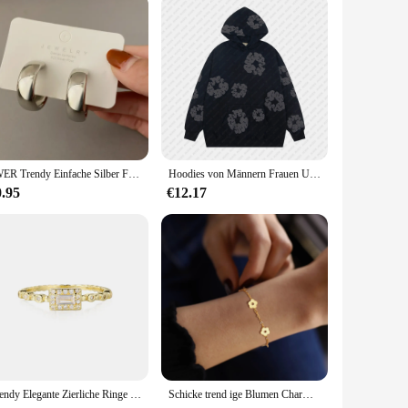
t did when you first put it on.
JWER Trendy Einfache Silber Farbe Hoop Ohrringe Für Frauen Mädchen Kreis Runde Minimalistischen Ohrringe Party NEUE C-form Schmuck geschenke
Hoodies von Männern Frauen Unisex Streetwear Vintage lässig weichen Pullover Sweatshirt Kapok Blumenmuster gedruckt y2k trend ige Kleidung
0.95
€12.17
Trendy Elegante Zierliche Ringe Für Frauen Romantische frauen Ring Glänzenden Zirkon Gold Farbe Dünne Finger Ring Zubehör Schmuck KCR088
Schicke trend ige Blumen Charm Armbänder für Frauen Mädchen, vergoldete Edelstahl Metall verstellbare Armband Armband Geschenk an sie