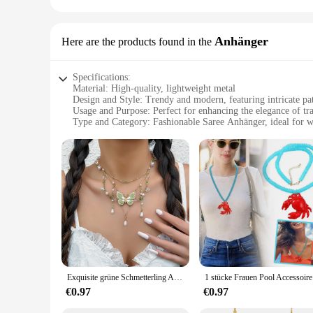
Anhänger
Here are the products found in the
Specifications:
Material: High-quality, lightweight metal
Design and Style: Trendy and modern, featuring intricate pat
Usage and Purpose: Perfect for enhancing the elegance of tra
Type and Category: Fashionable Saree Anhänger, ideal for wh
Performance and Property: Durable and long-lasting, resistan
Parts and Accessories: Comes as a set, complete with a versa
Features:
**Elevate Your Saree Game**
Step into the world of traditional fashion with our Trendy S
touch of sparkle; they are a statement of style and sophistic
intricate patterns and vibrant colors make these Anhänger a s
**Versatile and Elegant Design**
Whether you're attending a wedding, a cultural event, or sim
accessories make them a must-have for both wholesale vendors 
ensuring that you have the perfect Anhänger to match any sar
Exquisite grüne Schmetterling Anhänger Halskette für Frauen Charme Mode y2k Accessoires Hochzeits feier Schmuck Geschenk
1 stücke Fr
**Durable and Long-Lasting**
€0.97
€0.97
We understand the importance of quality when it comes to ac
They are resistant to tarnish and wear, ensuring that your A