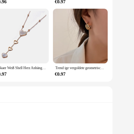
0.96
€0.97
Lokaer Weiß Shell Herz Anhänger Halsketten Für Frauen Mädchen Trendy Edelstahl Y Halskette Schmuck collier femme N19195
Trend ige vergoldete geometrische Zahnrad form Kreis Creolen für Frauen Mädchen Mode Zirkon Schmuck Schnalle Typ
0.97
€0.97