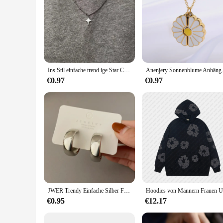
Ins Stil einfache trend ige Star Choker Halskette Anhänger Halskette Pullover Kette für Frauen Männer Mode Party Schmuck Accessoires
Anenjery Sonnenblume Anhänger 
€0.97
€0.97
JWER Trendy Einfache Silber Farbe Hoop Ohrringe Für Frauen Mädchen Kreis Runde Minimalistischen Ohrringe Party NEUE C-form Schmuck geschenke
€0.95
€12.17