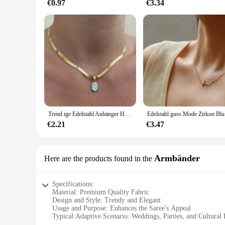
€0.97
€3.34
Trend ige Edelstahl Anhänger Halskette Shell Inlay exquisite Shinny Halskette für Frauen wasserdichten Schmuck Geschenk
Edelstahl
€2.21
€3.47
Armbänder
Here are the products found in the
Specifications:
Material: Premium Quality Fabric
Design and Style: Trendy and Elegant
Usage and Purpose: Enhances the Saree's Appeal
Typical Adaptive Scenario: Weddings, Parties, and Cultural
Shape or Size or Weight or Quantity: One Size Fits Most