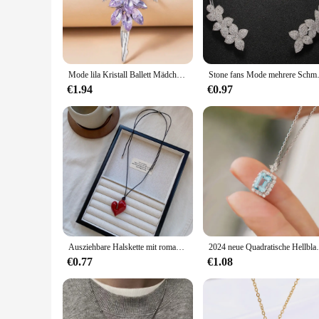
simply dressing up for a casual gathering, this halskette is 
**Durability and Versatility**
Crafted from high-quality metals, the Trendy Saree Halskette 
design makes it comfortable to wear for extended periods, all
ethnic outfits, making it a versatile addition to your jewelry 
Mode lila Kristall Ballett Mädchen Anhänger Halskette für Frauen Pullover Kette Schmuck Accessoires
Stone fans Mode mehrere Schmet
**Perfect for Vendors and Suppliers**
€1.94
€0.97
For those in the wholesale or retail business, the Trendy Sar
saree enthusiasts. The set includes matching jewelry pieces, 
you're a vendor at a cultural event or a supplier looking to e
Ausziehbare Halskette mit romantischem Herz-Anhänger, Kordelzug, Vintage-Mode, Halsband, ästhetisches, unregelmäßiges Pullover-Ketten-Accessoire
2024 neue Quadratische Hellblaue Zirkon
€0.77
€1.08