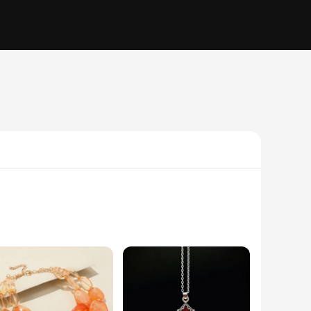
man, this set of jewelry pieces is not just an accessory but
ty. Whether you're attending a wedding, a formal event, or