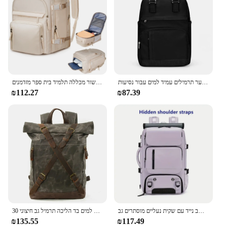
תיקי גב לנשים באיכות גבוהה לנוער תרמילים עמיד למים עבור נסיעות multipompaymultipomags
תיק נסיעות נשים לשאת על תרמיל גב נייד תרמיל גב טיסה אישור מכללה תלמיד בית ספר מזדמנים
₪112.27
₪87.39
תרמיל נסיעות אישה, עמיד למים 16 אינץ 'תרמיל עסקי מחשב נייד עם שקית נעליים מוסתרים גב
גברים שעווה עמיד למים בד הליכה תרמיל גב חיצוני 30 l נסיעות שקית ניילון נגד גניבה תרמיל גב
₪135.55
₪117.49