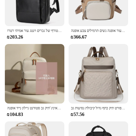
תרמילים עור אופנה נשים תרמילים צבע אופנה splicing תיק גברת נסיעות קניות סטודנטים בתי ספר תיקים
תיק גב סוס מטורף של גברים וינטג עור אמיתי רטרו rucksack גדול תיק מחשב נייד גדול תיק מחשב נייד גדול תיק מחשב נייד
₪203.26
₪366.67
גברים חדשים ונשים אוניברסליים בית ספר שקיות פנאי צבע מוצק ספורט תיק כתף גדול קיבולת נסיעות גב
תיקים קוריאנים לנשים חדש קלאסי רך עמיד למים נסיעות 14 אינץ 'תיק גב סטודנט ניילון נייד אופנה
₪104.83
₪57.56