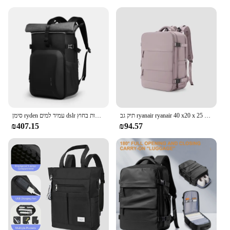
תיק גב ryanair ryanair 40 x20 x 25 תא תיק נסיעות גב לנשים לשאת על 14 אינץ נייד תרמיל mchila para viaje cabina
סימן ryden עמיד למים dslr תמונות תיק גב נייד תרמיל גב נייד תיק נסיעות בחוץ
₪407.15
₪94.57