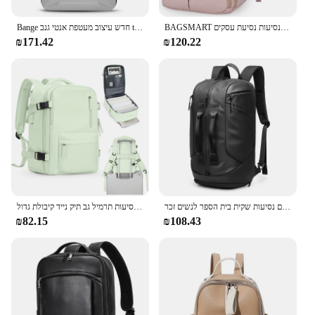
BAGSMART תרמילי מחשב נייד לנשים 15.6 סנטימטרים מחברת תיקי בית ספר תיק החייבת לעבודה בית ספר מכללת נסיעות נסיעת עסקים
Bange חדש עיצוב מעטפת אנטי גנב tsa מנעול גברים תרמיל עמיד למים 15.6 אינץ מחשב נייד שקית אדם עם USB טעינה USB
₪171.42
₪120.22
גברים של 15.6 אינץ מחשב נייד נייד תרמיל גב רב תכליתיים עמיד למים נסיעות שקית בית הספר לנשים זכר
בקתת נשים נסיעות תרמיל גב תיק נייד קיבולת גדול easyjet-ons 45 x36 תרמיל גב ryanair 40 x20 x שקית עמיד למים
₪82.15
₪108.43