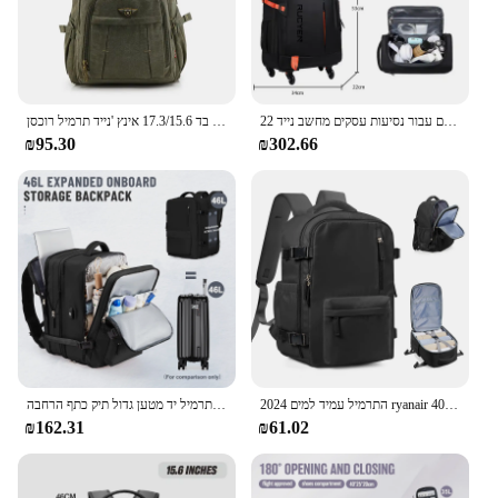
22 אינץ 'תרמיל גב לשאת-על תיק מים-תיק נסיעות חסינת גלגלים מתגלגל תרמיל גלגלים גלגלים עבור נסיעות עסקים מחשב נייד
בציר בד 17.3/15.6 אינץ 'נייד תרמיל רוכסן rucksacks נסיעות כתף mochila מחברת תיקי מכללה בית ספר תיקים
₪95.30
₪302.66
2024 התרמיל עמיד למים ryanair 40 x20x25 שקית תא לגברים נשים מטוס נסיעות תרמיל גב נייד שקית cabina לשאת
תיק גב לנשים גברים גברים עמיד למים נסיעות תרמיל יד מטען גדול תיק כתף הרחבה
₪162.31
₪61.02