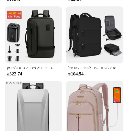
נסיעות תרמיל עבור נשים, לשאת על תרמיל, TSA מחשב נייד תרמיל טיסה אושר, מכללת אחות תיק מזדמן Daypack Weekender
עמיד למים נסיעות גברים תרמיל, דחיסת ואקום עם משאבת אוויר נגד גניבה תיק נייד תיק גב גדול מזדמן
₪322.74
₪104.54