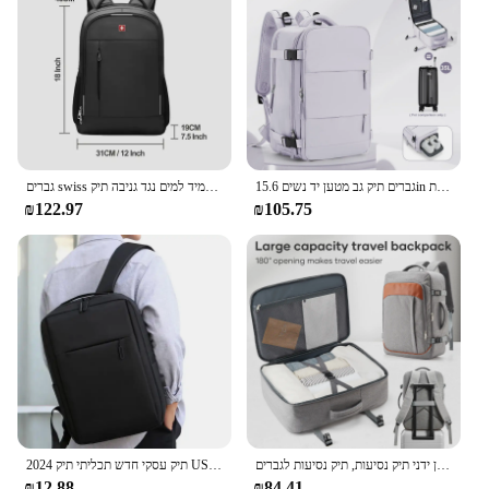
גברים תיק גב מטען יד נשים 15.6in תרמיל גב נייד לשאת-ons נסיעות תרמילים ryanair תרמיל גב 40 x20 x25 שקית תא
גברים swiss גברים נייד תרמיל עמיד למים נגד גניבה תיק usb קיבולת גדולה אופנה בית הספר תיק גב נסיעות גב חבילת mochila
₪122.97
₪105.75
תיק מחשב עבודה לגברים תיק נסיעות תיק טיולים, תיק עסקים עמיד למים תיק אחסון ידני תיק נסיעות, תיק נסיעות לגברים
2024 תיק עסקי חדש תכליתי תיק USB נטענת תיק הספר נייד עמיד למים תיק גב
₪12.88
₪84.41