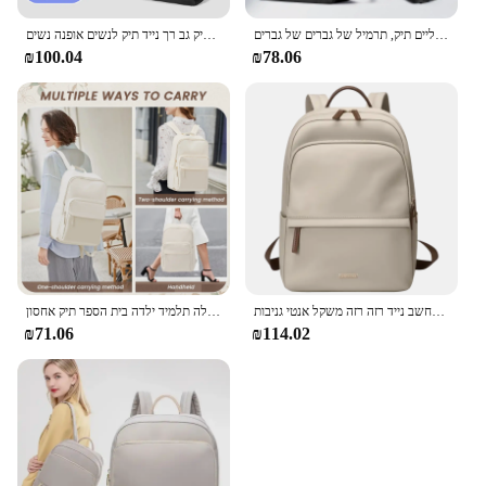
תרמיל גב נסיעה גדול קיבולת גדולה תיק נסיעות עם תרמיל עם אחסון נעליים תיק, תרמיל של גברים של גברים
אחריות לכל החיים נשים תרמיל גב תיק עבור בנות אור & תרמיל רכה עבור בנות אור & תיק גב רך נייד תיק לנשים אופנה נשים
₪100.04
₪78.06
תרמילים אסתטיות גולף נשים תרמיל עמיד למים נוסע חמוד 15 6 אינץ 'שקיות מחשב נייד רזה רזה משקל אנטי גניבות
נסיעות תרמיל גב עבור נשים עסקים עבודה מורה תרמיל גב נייד תיק כתף מכללה תלמיד ילדה בית הספר תיק אחסון
₪71.06
₪114.02