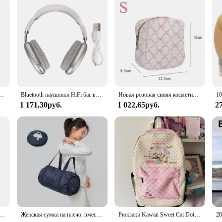
распылитель для духов, мини-портативный пустой косметический контейнер, распылитель для путешествий
Bluetooth наушники HiFi бас встроенный микрофон Поддержка карты памяти беспроводная гарнитура для бега путешествий белые Накладные наушники
Новая розовая синяя косметичка с принтом и бантом, сумочка для туалетных принадлежностей, водонепроницаемый нейлоновый дорожный рюкзак для хранения, органайзер для багажа
1 171,30руб.
1 022,65руб.
2
дорожный рюкзак HK, рюкзак для ноутбука 17,3 дюйма для мужчин, вместительные водонепроницаемые Рюкзаки для поездок с USB
Женская сумка на плечо, вместительная Складная спортивная сумка для тренажерного зала, водонепроницаемая сумка из ткани Оксфорд для йоги, портативная дорожная сумка, сумки для багажа
Рюкзаки Kawaii Sweet Cat Dot контрастного цвета Y2k, винтажные лоскутные школьные сумки в консервативном стиле, милые студенческие сумки большой вместимости для женщин