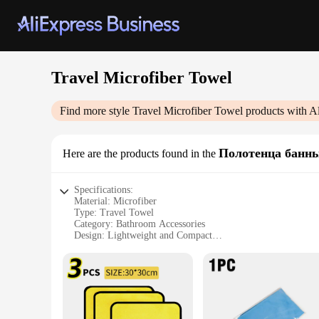
Travel Microfiber Towel
Find more style
Travel Microfiber Towel
products with A
Полотенца банн
Here are the products found in the
Specifications:
Material: Microfiber
Type: Travel Towel
Category: Bathroom Accessories
Design: Lightweight and Compact
Usage: Ideal for Travel, Camping, Gym
Size: 30x60cm
Features:
|Wholesale|Vendors|
**Unmatched Comfort and Convenience**