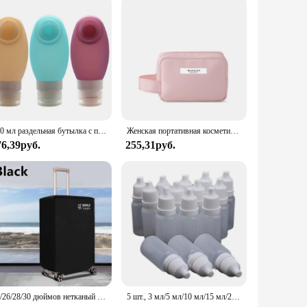
100 мл раздельная бутылка с присосками, портативная силиконовая пустая бутылка для лосьона, шампуня, косметики, многоразовые бутылки
Женская портативная косметичка с высоким внешним видом, дорожная сумка для стирки большой емкости, трехмерная сумка для хранения косметики
76,39руб.
255,31руб.
20/26/28/30 дюймов нетканый чехол для багажа, пылезащитный чемодан на колесиках, износостойкий защитный чехол для багажа на колесиках, против царапин
5 шт., 3 мл/5 мл/10 мл/15 мл/20 мл/30 мл/50 мл