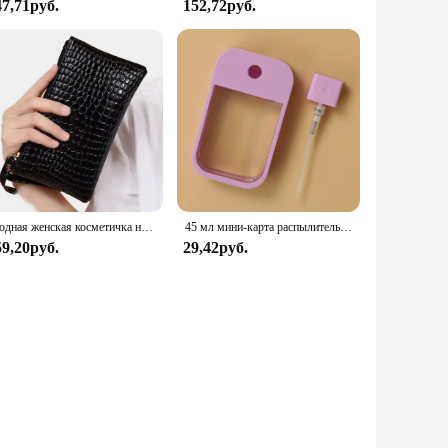
47,71руб.
152,72руб.
Модная женская косметичка на молнии, маленькая косметичка для путешествий, женский клатч для косметики, кошелек, органайзер для туалетных принадлежностей, чехол
45 мл мини-карта распылитель дезинфицирующее средство для рук бутылки с спиртом многоразовые бутылки дорожный пресс портативный косметический инструмент для разлива косметики
59,20руб.
29,42руб.