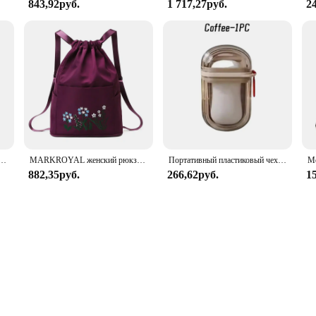
843,92руб.
1 717,27руб.
2
ожные сумки для хранения одежды
MARKROYAL женский рюкзак на шнурке, складной мягкий многофункциональный портативный модный женский дорожный рюкзак для покупок, дропшиппинг
Портативный пластиковый чехол для мыла для путешествий, контейнер, поднос для мыла, дорожная мыльница со сливом, портативный держатель для мыла с крышкой
882,35руб.
266,62руб.
1