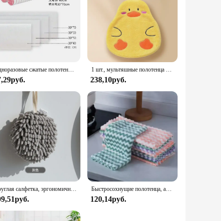
Одноразовые сжатые полотенца для лица, нетканые мочалки для лица, товары для путешествий и отелей, полотенце из микрофибры, полотенце для рук, дорожные инструменты
1 шт., мультяшные полотенца для рук, впитывающие мягкие детские милые полотенца из микрофибры, носовой платок, кухонная тряпка для ванной комнаты, для дома
7,29руб.
238,10руб.
Круглая салфетка, эргономичное полотенце, кухонная лента, свободная Чистка, ванная для рук, мягкое полотенце для рук, пушистое
Быстросохнущие полотенца, аксессуары для ванной комнаты, полотенца из микрофибры, суперпрочный коврик для стирки, салфетка для мытья, поглощающая воду, домашняя ванная комната
09,51руб.
120,14руб.