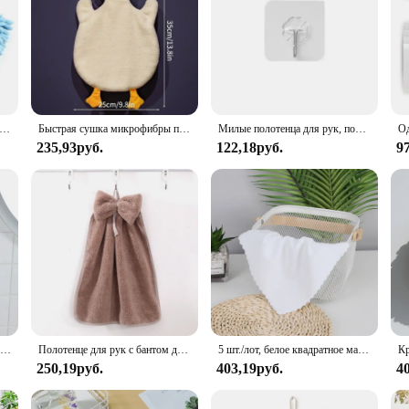
полотенца для рук для кухни ванной комнаты, полотенце с подвесными крючками, быстровпитывающие полотенца из микрофибры
Быстрая сушка микрофибры полотенца для ванной комнаты, мягкое впитывающее полотенце из микрофибры, полотенце для кухни, ванной, мяч для ванной комнаты, для дома, милая утка, сауна
Милые полотенца для рук, полотенце для рук для кухни и ванной, супервпитывающее кухонное полотенце из микрофибры, высокоэффективное полотенце для мытья посуды
235,93руб.
122,18руб.
9
Мягкие полотенца для рук кораллового бархата с бантом, утолщенное полотенце из микрофибры для ванной комнаты, впитывающие тряпки для чистки, домашняя кухня, салфетки для мытья посуды
Полотенце для рук с бантом для кухни ванной комнаты коралловый бархат микрофибра мягкая быстросохнущая Абсорбирующая одежда для уборки домашние банные махровые полотенца
5 шт./лот, белое квадратное маленькое полотенце, полотенца из микрофибры для дома, отеля, кухни, ванной комнаты, чистящая тряпка для мытья посуды, маленькое полотенце для рук 30*30 см
250,19руб.
403,19руб.
4