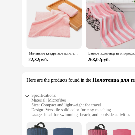
Маленькое квадратное полотенце из микрофибры, 25 х25 см
Банное пол
22,32руб.
268,02руб.
Полотенца для п
Here are the products found in the
Specifications:
Material: Microfiber
Size: Compact and lightweight for travel
Design: Versatile solid color for easy matching
Usage: Ideal for swimming, beach, and poolside activities
Performance: Highly absorbent and quick-drying
Quantity: Available in sets for wholesale and retail purchases
Features: