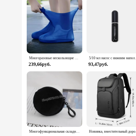
Многоразовые нескользящие резиновые сапоги, водонепроницаемые чехлы для обуви, резиновые чехлы от дождя для уличного использования, товары для дома, товары для дома
5/10 мл насос с нижним наполнением, многоразовый 
239,66руб.
93,47руб.
Многофункциональная складная дорожная сумка Sprunki Incredibox, сумка для ручной клади на одно плечо, большая вместительная водонепроницаемая сумка для хранения багажа
Новинка, вместительный 