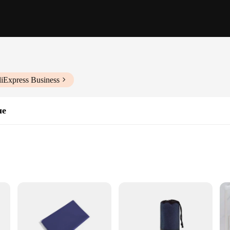
liExpress Business
ые