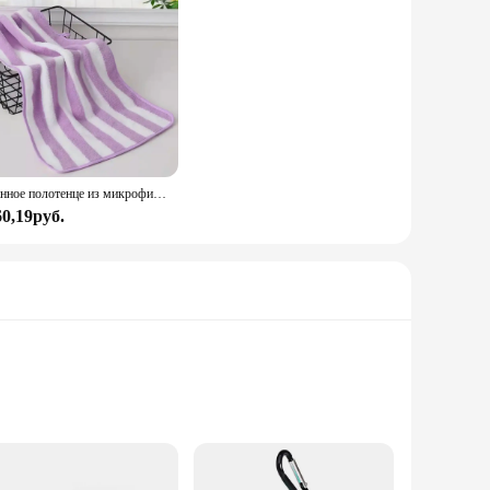
Банное полотенце из микрофибры, 35x75 см
60,19руб.