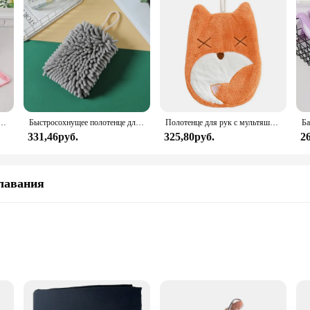
отенце из микрофибры, 35x75 см
Быстросохнущее полотенце для кухни ванной комнаты полотенце для рук мяч с подвесной петлей полотенце из микрофибры Ткань для очистки кухонное полотенце
Полотенце для рук с мультяшном принтом супервпитывающее полотенце для рук, восхитительное мультяшное животное, набор полотенец для рук из микрофибры, слон коала, бегемот, лиса, сова
331,46руб.
325,80руб.
2
лавания