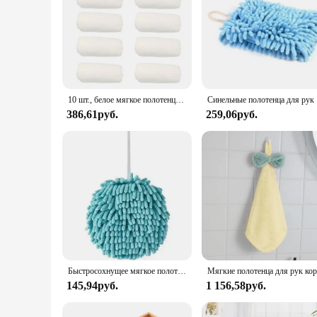
10 шт., белое мягкое полотенце из микрофибры для лица, банное полотенце для отеля, тряпки для мытья рук, портативное многофункциональное чистящее полотенце
Синельные 
386,61руб.
259,06руб.
Быстросохнущее мягкое полотенце из микрофибры
145,94руб.
1 156,58руб.