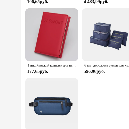
106,65руб.
4 483,99руб.
1 шт., Женский кошелек для паспорта, из ПУ кожи
6 шт., дор
177,65руб.
596,96руб.