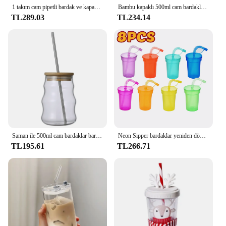
1 takım cam pipetli bardak ve kapaklı beş köşeli yıldız cam renk degrade kupa soğuk içecek buz kahve kupa Drinkware masaüstü dekor
Bambu kapaklı 500ml cam bardaklar bardak saman ile cam turşu kavanozu temizle suyu kahve süt kupası Drinkware
TL289.03
TL234.14
Saman ile 500ml cam bardaklar bardak cam turşu kavanozu temizle suyu kahve süt kupası bambu kapaklı Drinkware şerit bira kupası
Neon Sipper bardaklar yeniden dökülme geçirmez içme kapaklı kupa ve payet doğum günü partisi seyahat Xmas suyu kupa su şişesi
TL195.61
TL266.71