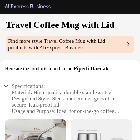
Travel Coffee Mug with Lid
Find more style
Travel Coffee Mug with Lid
products with AliExpress Business
Pipetli Bardak
Here are the products found in the
Specifications:
Material: High-quality, durable stainless steel
Design and Style: Sleek, modern design with a
secure, leak-proof lid
Usage and Purpose: Ideal for on-the-go coffee
enthusiasts
Typical Adaptive Scenario: Perfect for commuting,
traveling, or office use
Shape or Size or Weight or Quantity: Lightweight