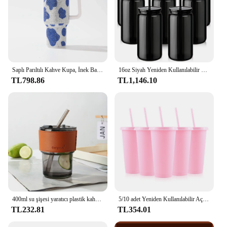
Saplı Parıltılı Kahve Kupa, İnek Baskı Elmas Bardak, Paslanmaz Çelik Su Şişesi, Seyahat Yalıtımlı Bardak, Lüks, 40oz
16oz Siyah Yeniden Kullanılabilir Plastik Bardak, Kapaklı ve Pipetli Tek Katlı Plastik Kutu, Buzlu Kahve için 8 adet Seyahat Bardakları, Parti Bardağı Suitab
TL798.86
TL1,146.10
400ml su şişesi yaratıcı plastik kahve saman kapaklı bardak su şişesi bira çay Drinkware çift kahve kupa saman ile
5/10 adet Yeniden Kullanılabilir Açık Pembe Kapaklı ve Pipetli Bardaklar, Plastik Bardaklar, Buzlu Kahve Fincanları, Doğum Günü Partisine Uygun Seyahat Kupaları
TL232.81
TL354.01