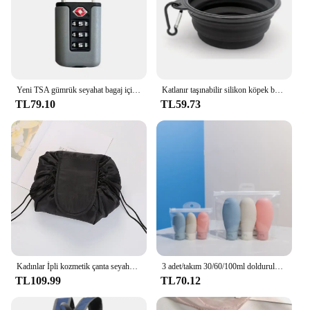
Yeni TSA gümrük seyahat bagaj için renkli kod kilidi şifre değiştirilebilir kilit kontrast renk tasarım asma kilit kabine soyunma
Katlanır taşınabilir silikon köpek besleyici kase 2 In 1 Pet dağıtıcı açık seyahat köpek kedi karabina şişe gıda ile su deposu
TL79.10
TL59.73
Kadınlar İpli kozmetik çanta seyahat depolama makyaj çanta düzenleyici kadın makyaj kılıfı taşınabilir su geçirmez tuvalet güzellik durumda
3 adet/takım 30/60/100ml doldurulabilir şişeler silikon yumuşak sıkılabilir tüp losyon kabı boş şişe taşınabilir seyahat şampuan aracı
TL109.99
TL70.12