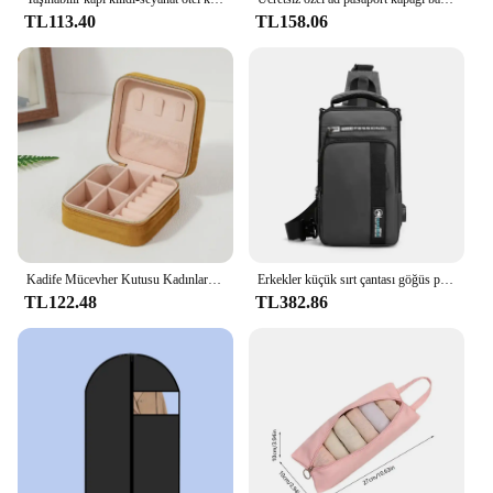
TL113.40
TL158.06
Kadife Mücevher Kutusu Kadınlar Için Kolye Yüzük Küpe Organizatör Tutucu Seyahat Taşınabilir Fermuar Kare Takı saklama kutusu
Erkekler küçük sırt çantası göğüs paketi ile omuzdan askili çanta USB şarj portu seyahat erkek su geçirmez naylon Sling Messenger çapraz vücut çanta
TL122.48
TL382.86