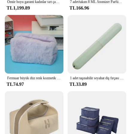
Ömür boyu garanti kadınlar sırt çantası Tote çanta kızlar için işık ve yumuşak sırt çantaları Laptop çantası kadınlar için moda kadın seyahat çantaları
7 adet/takım 8 ML Atomizer Parfüm Sprey Şişesi Seyahat için Boş Köln Dağıtıcı, Seyahat için Taşınabilir Püskürtücü Mini Parfüm Atomizer
TL1,199.89
TL166.96
Fermuar büyük düz renk kozmetik çantası kadınlar için sevimli kürk makyaj çantası seyahat makyaj makyaj çantası yıkama kılıfı peluş kalem kılıfı
1 adet taşınabilir seyahat diş fırçası koruyun kutusu sağlık diş fırçaları koruyucu diş fırçası tüp kapak kılıf
TL74.97
TL33.89