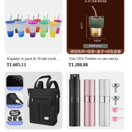
Kapaklar ve payet ile 10 adet seyahat kupalar renk değiştirme bardaklar yeniden kullanılabilir plastik bardaklar BPA ücretsiz 24 OZ soğuk buzlu kahve bardakları içecekler için
Yeni 13Oz Tumbler su cam cam kahve kupaları saman ve kapak buzlu çay bardağı kalınlaşmak duvar yalıtımlı cam bardak
TL605.13
TL288.88