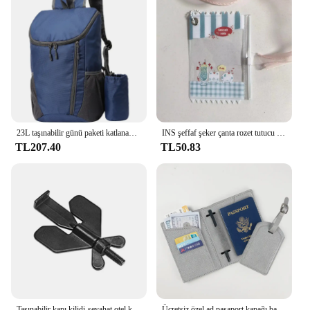
23L taşınabilir günü paketi katlanabilir sırt çantası katlanır dağcılık çantası Ultralight açık bisiklet sırt çantası seyahat sırt çantası yürüyüş Devam et Portable spor bilgisayar deposu Deri çantası Su tekrarlığı
INS şeffaf şeker çanta rozet tutucu kore fotoğraf kart tutucu ekran çantası kolye Idol fotoğraf kartı koruyucu kapak kart tutucu
TL207.40
TL50.83
Taşınabilir kapı kilidi-seyahat otel kilidi, herhangi bir kapı için gizlilik kapı kilidi, ev güvenlik için anti-hırsızlık kapı durdurucu
Ücretsiz özel ad pasaport kapağı bagaj etiketi Set moda Saffiano PU deri bilet pasaport tutucu kişiselleştirin seyahat çanta