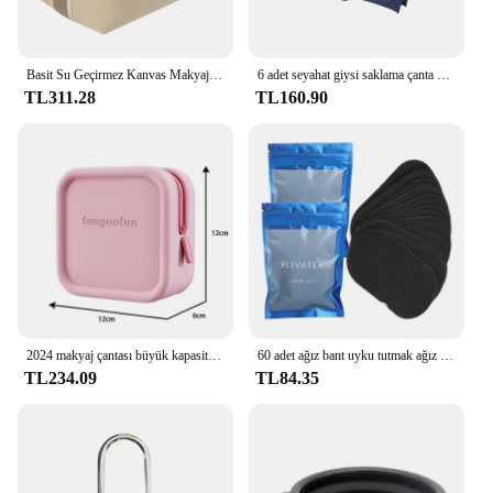
Basit Su Geçirmez Kanvas Makyaj Çantası Moda 2021 Yeni Kozmetik Çantası Kadın Makyaj Organizatör makyaj çantası Seyahat Kozmetik Çantası
6 adet seyahat giysi saklama çanta Set taşınabilir bagaj organizatör bavul kılıfı ambalaj küp ayakkabı ambalaj için giysi
TL311.28
TL160.90
2024 makyaj çantası büyük kapasiteli su geçirmez EVA makyaj organizatör çantası Unisex çanta evrak için fermuar Tote bagaj kılıfı
60 adet ağız bant uyku tutmak ağız yakın horlama önlemek için nazik uyku şerit ev seyahat için ağız bant ağız bant uyku için
TL234.09
TL84.35