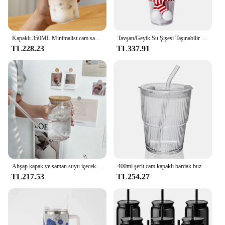
Kapaklı 350ML Minimalist cam saman fincan kahvaltı süt kahve kupa meyve suyu kokulu çay öğleden sonra çay parti ev Drinkware
Tavşan/Geyik Su Şişesi Taşınabilir Seyahat Kupa Çift Duvarlı Bardak Saman ve Kapaklı
TL228.23
TL337.91
Ahşap kapak ve saman suyu içecek ile INS cam bardak partiler için uygun bira kupası kahve süt şeffaf su bardağı
400ml şerit cam kapaklı bardak buz kahve bardağı Tumbler kalın duvar su cam kupa saman mühürlü taşıma suyu ile çay bardağı
TL217.53
TL254.27