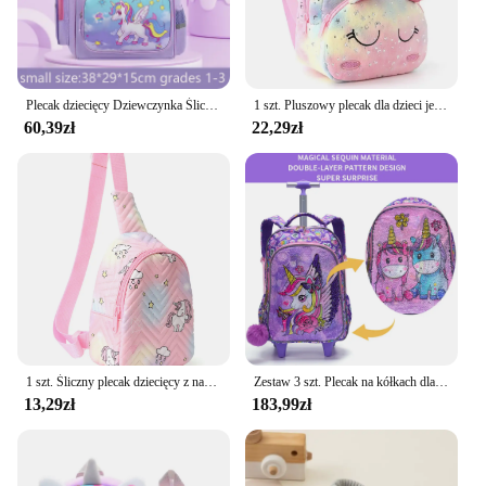
Plecak dziecięcy Dziewczynka Śliczny jednorożec Uczniowie szkół podstawowych Kreskówka Tornister Różowy Fioletowy Nastoletnie dzieci Bookbag Plecak dziewczęcy
1 szt. Pluszowy plecak dla dzieci jednorożec z nadrukiem, odpowiedni dla dziewcząt, studentów, podróży na świeżym powietrzu, szkoły, prezenty świąteczne
60,39zł
22,29zł
1 szt. Śliczny plecak dziecięcy z nadrukiem jednorożca, odpowiedni dla dziewcząt, studentów, podróży na świeżym powietrzu, szkoły, prezentów świątecznych
Zestaw 3 szt. Plecak na kółkach dla dziewczynek tornister na kółkach z torbą na lunch i długopisem fioletowy jednorożec śliczne cekiny świecące w ciemności
13,29zł
183,99zł