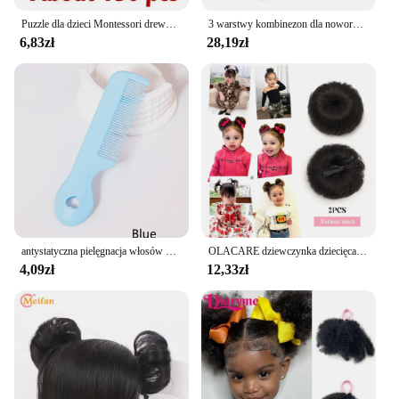
Puzzle dla dzieci Montessori drewniana gra logiczna 3D Tangram kij geometryczny kształt pierścienia pasujące dzieci maluch wczesne zabawki edukacyjne
3 warstwy kombinezon dla noworodka bawełniane body w miśki króliczek kreskówka dziecko pajacyk jesienno-zimowy strój malucha niemowlę body body dzieci chłopiec dziewczynka ubranka
6,83zł
28,19zł
antystatyczna pielęgnacja włosów dla dzieci mini uroczy grzebień gładkie włosy masaż skóry głowy grzebień do fryzur dla dzieci specjalny do peruk z prawdziwych włosów
OLACARE dziewczynka dziecięca sztuczne włosy kok grzywka peruka z klipsem grzywka Chignons odzież na co dzień Cosplay akcesoria do włosów
4,09zł
12,33zł