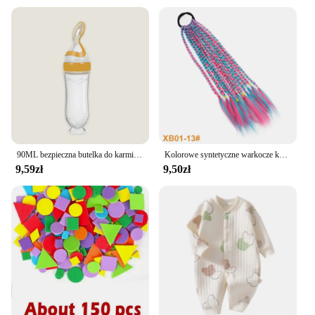
90ML bezpieczna butelka do karmienia noworodka maluch silikonowa wycisnąć łyżka do karmienia butelka na mleko podajnik szkoleniowy suplement diety narzędzia
Kolorowe syntetyczne warkocze kucyk do związywania włosów dziewczyny księżniczka kolor ogon peruka dla dzieci stylizacja akcesoria dla dzieci
9,59zł
9,50zł