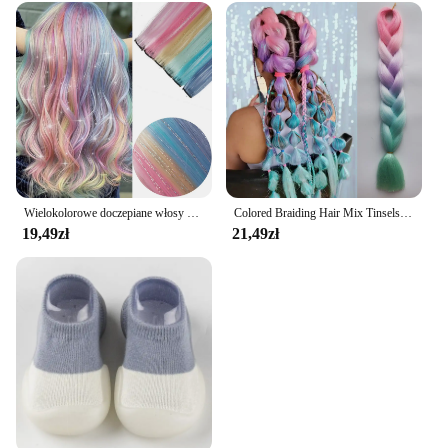
Wielokolorowe doczepiane włosy Mix tinsels Kolorowe doczepiane włosy 2 w 1 Tęczowe włosy ze srebrnymi puszkami dla dzieci i dziewcząt
Colored Braiding Hair Mix Tinsels Jumbo Braiding Tinsel Hair 4 Tones Ombre Braids 24 inch Festival Rave Hair For Girls Kids
19,49zł
21,49zł