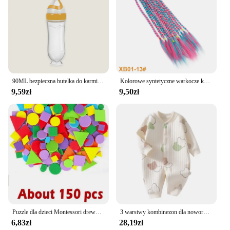
90ML bezpieczna butelka do karmienia noworodka maluch silikonowa wycisnąć łyżka do karmienia butelka na mleko podajnik szkoleniowy suplement diety narzędzia
Kolorowe syntetyczne warkocze kucyk do związywania włosów dziewczyny księżniczka kolor ogon peruka dla dzieci stylizacja akcesoria dla dzieci
9,59zł
9,50zł
Puzzle dla dzieci Montessori drewniana gra logiczna 3D Tangram kij geometryczny kształt pierścienia pasujące dzieci maluch wczesne zabawki edukacyjne
3 warstwy kombinezon dla noworodka bawełniane body w miśki króliczek kreskówka dziecko pajacyk jesienno-zimowy strój malucha niemowlę body body dzieci chłopiec dziewczynka ubranka
6,83zł
28,19zł