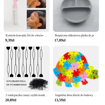
Kontrola krawędzi Żel do włosów Szczotka do krawędzi Kieszonkowy zestaw wielokrotnego napełniania Zestaw szczotek do włosów dla dzieci Doskonała wydajność Długotrwała Bez pozostałości bieli
Bezpieczna silikonowa płytka do jadalni dla dzieci z motywem ssącym Cartoon naczynia do karmienia malucha zastawa stołowa Retro Kids Smile Face miska
9,39zł
17,09zł
5 sztuk/paczka czarny szybki koralik do ładowania koralików na warkocze narzędzie z 100 szt. Opaski gumowe dla dzieci dziewczynek fryzura kucyk
Angielska litera klocki do budowy drewno układanka ze zwierzętami dzieci zabawka rozwijająca inteligencję poznawcze dla małych dzieci wczesna edukacja prezenty
20,89zł
13,59zł