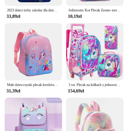
2023 dzieci torby szkolne dla dziewczynek dziecko słodkie wzór jednorożca plecak dla dzieci dla 2-5 lat mała księżniczka dziewczynka torba przedszkolna
Jednorożec Kot Plecak Zestaw torebek Kawaii Śliczny kolorowy jednorożec Kot Kitty Torba na ramię Zestaw upominkowy dla małych dziewczynek
33,89zł
10,19zł
Małe dziewczynki plecak kreskówka jednorożec syrenka drukuj tornister na przedszkole elementarny prezent dla dzieci plecaki dla dziewczyn
3 szt. Plecak na kółkach z jednorożcem dla dziewczynek, plecaki szkolne dla dzieci z kółkami, torba na kółkach z pudełkiem na drugie śniadanie dla przedszkolaków podstawowych
31,39zł
154,69zł