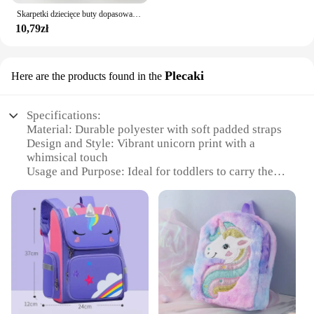
Skarpetki dziecięce buty dopasowane kolory niemowlęce urocze dziecięce buty dla chłopców lalki z miękkimi podeszwami dziecko Sneaker niemowlę BeBe dziewczynki pierwsze chodziki
10,79zł
Plecaki
Here are the products found in the
Specifications:
Material: Durable polyester with soft padded straps
Design and Style: Vibrant unicorn print with a
whimsical touch
Usage and Purpose: Ideal for toddlers to carry their
essentials
Typical Adaptive Scenario: Perfect for school,
daycare, or playdates
Shape or Size or Weight or Quantity: Compact and
lightweight with a spacious interior
Performance and Property: Easy to clean and
maintain
Features:
**Enchanting Design for Little Ones**