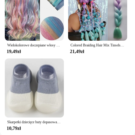
Wielokolorowe doczepiane włosy Mix tinsels Kolorowe doczepiane włosy 2 w 1 Tęczowe włosy ze srebrnymi puszkami dla dzieci i dziewcząt
Colored Braiding Hair Mix Tinsels Jumbo Braiding Tinsel Hair 4 Tones Ombre Braids 24 inch Festival Rave Hair For Girls Kids
19,49zł
21,49zł
Skarpetki dziecięce buty dopasowane kolory niemowlęce urocze dziecięce buty dla chłopców lalki z miękkimi podeszwami dziecko Sneaker niemowlę BeBe dziewczynki pierwsze chodziki
10,79zł