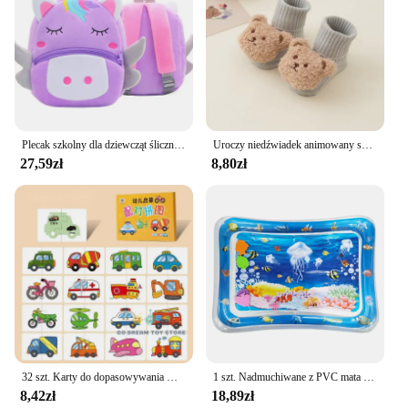
Plecak szkolny dla dziewcząt śliczny fioletowy jednorożec pluszowy plecak dla dzieci tornister
Uroczy niedźwiadek animowany skarpetki dziecięce dla chłopca dziewczynki zimowe miękkie bawełniane skarpety antypoślizgowe noworodek niemowlę
27,59zł
8,80zł
32 szt. Karty do dopasowywania malucha wczesne Montessori edukacyjne Puzzle zabawki z motywem kreskówkowym w kształcie zwierząt kognitywne prezenty treningowe
1 szt. Nadmuchiwane z PVC mata do do zabawy w wodzie dla niemowląt biała meduza podkładka dla dzieci wczesna edukacja mata zabawki ruchowe prezent dla dzieci
8,42zł
18,89zł