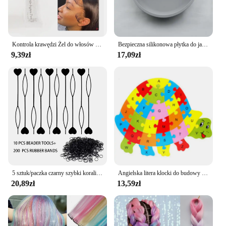
Kontrola krawędzi Żel do włosów Szczotka do krawędzi Kieszonkowy zestaw wielokrotnego napełniania Zestaw szczotek do włosów dla dzieci Doskonała wydajność Długotrwała Bez pozostałości bieli
Bezpieczna silikonowa płytka do jadalni dla dzieci z motywem ssącym Cartoon naczynia do karmienia malucha zastawa stołowa Retro Kids Smile Face miska
9,39zł
17,09zł
5 sztuk/paczka czarny szybki koralik do ładowania koralików na warkocze narzędzie z 100 szt. Opaski gumowe dla dzieci dziewczynek fryzura kucyk
Angielska litera klocki do budowy drewno układanka ze zwierzętami dzieci zabawka rozwijająca inteligencję poznawcze dla małych dzieci wczesna edukacja prezenty
20,89zł
13,59zł