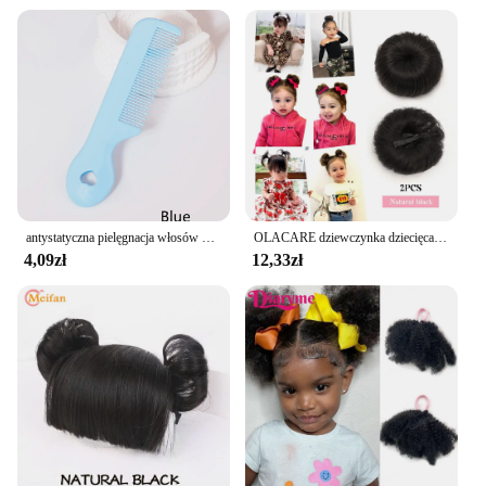
antystatyczna pielęgnacja włosów dla dzieci mini uroczy grzebień gładkie włosy masaż skóry głowy grzebień do fryzur dla dzieci specjalny do peruk z prawdziwych włosów
OLACARE dziewczynka dziecięca sztuczne włosy kok grzywka peruka z klipsem grzywka Chignons odzież na co dzień Cosplay akcesoria do włosów
4,09zł
12,33zł