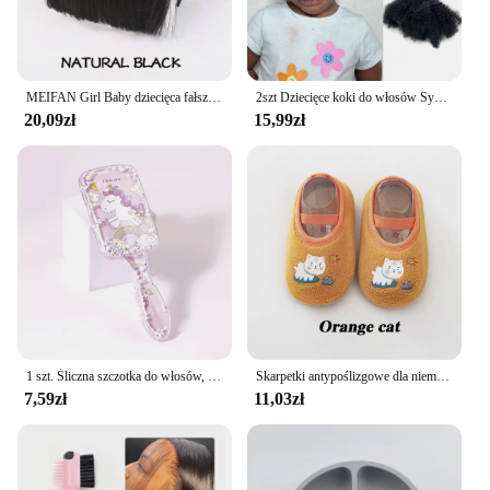
MEIFAN Girl Baby dziecięca fałszywa grzywka peruka z gumką Hairband Bangs Chignons odzież na co dzień Bangs Cosplay treski akcesoria
2szt Dziecięce koki do włosów Syntetyczne dziecięce miękkie urocze Afro Puff elastyczna opaska twist kucyk Kinky Bulk do włosów dla dziewczynek z gumką
20,09zł
15,99zł
1 szt. Śliczna szczotka do włosów, szczotka do włosów dla małych dziewczynek Łatwe szczotkowanie poprzez plątaniny - bez płynu, prezenty dla dziewczynek, specjalne dla peruk z prawdziwych włosów
Skarpetki antypoślizgowe dla niemowląt noworodka ciepłe łóżeczko buty z podeszwą z gumową podeszwą dla dzieci chłopiec maluch stóp dziewczyna niemowlę słodkie kapcie dziecięce
7,59zł
11,03zł