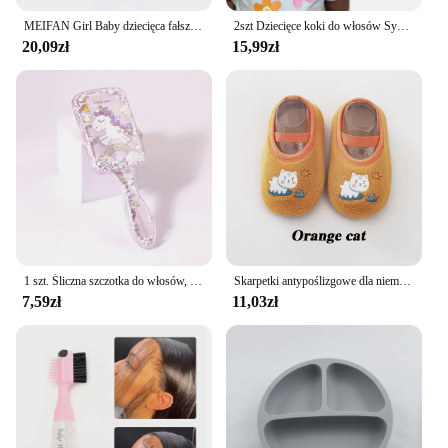
MEIFAN Girl Baby dziecięca fałszywa grzywka peruka z gumką Hairband Bangs Chignons odzież na co dzień Bangs Cosplay treski akcesoria
2szt Dziecięce koki do włosów Syntetyczne dziecięce miękkie urocze Afro Puff elastyczna opaska twist kucyk Kinky Bulk do włosów dla dziewczynek z gumką
20,09zł
15,99zł
1 szt. Śliczna szczotka do włosów, szczotka do włosów dla małych dziewczynek Łatwe szczotkowanie poprzez plątaniny - bez płynu, prezenty dla dziewczynek, specjalne dla peruk z prawdziwych włosów
Skarpetki antypoślizgowe dla niemowląt noworodka ciepłe łóżeczko buty z podeszwą z gumową podeszwą dla dzieci chłopiec maluch stóp dziewczyna niemowlę słodkie kapcie dziecięce
7,59zł
11,03zł