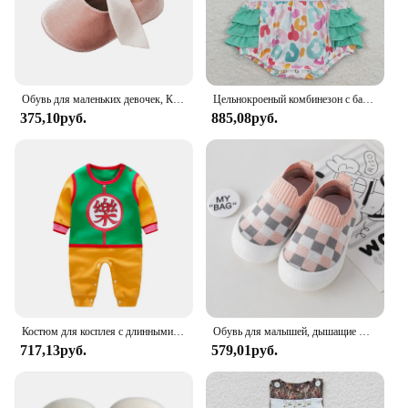
Обувь для маленьких девочек, Классические свадебные туфли принцессы, балетные тапочки, нескользящая резиновая подошва, обувь для начинающих ходить в кроватку
Цельнокроеный комбинезон с бантом для малышей и девочек
375,10руб.
885,08руб.
Костюм для косплея с длинными рукавами и героями мультфильмов для маленьких мальчиков, комбинезон, комбинезон, одежда для младенцев, 100% хлопок, весна и осень
Обувь для малышей, дышащие Нескользящие мягкие носки для пола, весна и осень, простая мультяшная сетчатая мягкая подошва, детская обувь
717,13руб.
579,01руб.