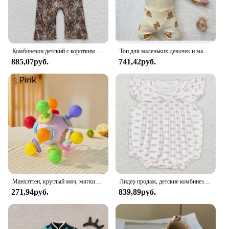
Комбинезон детский с коротким рукавом, камуфляжный цельнокроеный Ромпер, Одежда для новорожденных мальчиков и девочек, Уточки, весна-осень
Топ для маленьких девочек и мальчиков, штаны из двух предметов, нижнее белье для малышей на весну и осень, Детская домашняя одежда, одежда для детей от 0 до 3 лет
885,07руб.
741,42руб.
Манхэттен, круглый мяч, мягкий силиконовый мяч для рук, погремушка для младенцев, Жевательные Зубы для малышей, Успокаивающая детская сенсорная игрушка, подарок для новорожденных
Лидер продаж, детские комбинезоны для маленьких девочек, розовый комбинезон с бантом и рукавами-фонариками, Осенние Комбинезоны для маленьких девочек, комбинезоны
271,94руб.
839,89руб.