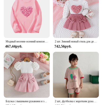
Модный весенне-осенний комплект одежды для девочек, детская футболка с длинным рукавом и цветочным рисунком единорога, штаны, костюмы из 2 предметов, спортивная одежда для девочек с героями мультфильмов
2 шт. Зимний новый стиль для девочек 0-3 лет, удобные милые и милые рукава-пузырьки, топ Love Chapter + комплект розовой короткой юбки
467,44руб.
742,56руб.
Блузка с пышными рукавами и эластичная юбка для девочек
2 шт., футболка с коротким рукавом и шорты для мальчиков