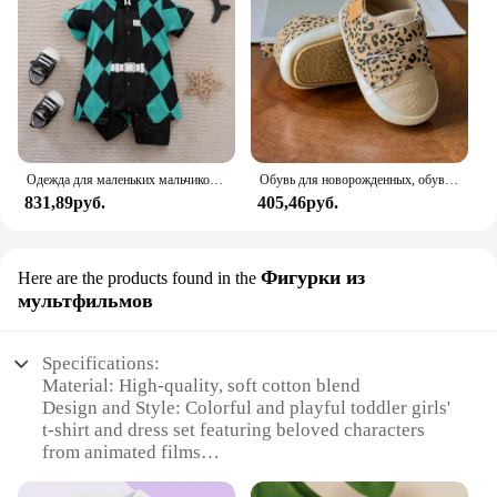
Одежда для маленьких мальчиков, костюм для новорожденных, летняя дышащая одежда для скалолазания, Детский комбинезон для косплея
Обувь для новорожденных, обувь для маленьких мальчиков и девочек, Классические Кожаные Нескользящие Мокасины с резиновой подошвой для начинающих ходить
831,89руб.
405,46руб.
Фигурки из
Here are the products found in the
мультфильмов
Specifications:
Material: High-quality, soft cotton blend
Design and Style: Colorful and playful toddler girls'
t-shirt and dress set featuring beloved characters
from animated films
Usage and Purpose: Perfect for casual wear,
playdates, and family outings