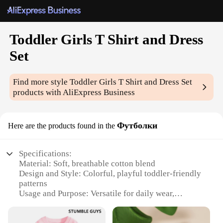
Toddler Girls T Shirt and Dress
Set
Find more style
Toddler Girls T Shirt and Dress Set
products with AliExpress Business
Футболки
Here are the products found in the
Specifications:
Material: Soft, breathable cotton blend
Design and Style: Colorful, playful toddler-friendly
patterns
Usage and Purpose: Versatile for daily wear,
playdates, and special occasions
Shape or Size: Comfortable fit for toddler girls, with