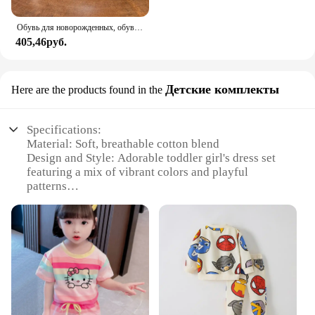
Обувь для новорожденных, обувь для маленьких мальчиков и девочек, Классические Кожаные Нескользящие Мокасины с резиновой подошвой для начинающих ходить
405,46руб.
Детские комплекты
Here are the products found in the
Specifications:
Material: Soft, breathable cotton blend
Design and Style: Adorable toddler girl's dress set
featuring a mix of vibrant colors and playful
patterns
Usage and Purpose: Perfect for daily wear,
playdates, and family outings
Shape or Size: Designed to fit toddler girls aged 2-4
years, with sizes tailored for comfort
Performance and Property: Durable, easy-to-care-
for fabric ensures long-lasting wear
Parts and Accessories: Includes a matching T-shirt
and dress, complete with a charming bow detail