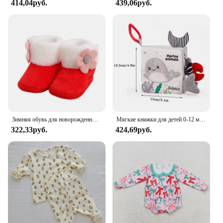
414,04руб.
439,06руб.
Whether it's a casual day at home or a special event,
this set is versatile enough to suit any scenario. The
T-shirt and dress can be mixed and matched with
other pieces in your child's wardrobe, offering
endless possibilities for outfit creativity. The
durable fabric resists wear and tear, making it a
practical choice for busy toddlers who are always
on the move. The set's design is not only visually
appealing but also practical, ensuring that your
child can enjoy their outfits without any discomfort.
Зимняя обувь для новорожденных мальчиков на мягкой подошве, осенняя детская обувь для девочек 1-го года, теплые зимние сапоги на меху для малышей, носки для детей 0–18 месяцев, обувь
Мягкие книжки для детей 0-12 месяцев, тканевая книга с 3D прикосновением, с высокой контрастностью, для сенсорного раннего обучения, для коляски, игрушки для младенцев
**For the Modern Toddler**
322,33руб.
424,69руб.
Our Toddler Girls T Shirt and Dress Set is designed
with the modern toddler in mind. The set's bow
accent adds a touch of elegance, making it suitable
for special occasions such as birthdays, family
gatherings, or holiday celebrations. The set's
availability in sizes from 2T to 4T ensures that it
will fit your growing child comfortably, providing a
snug and secure fit. The set's wholesale and vendor