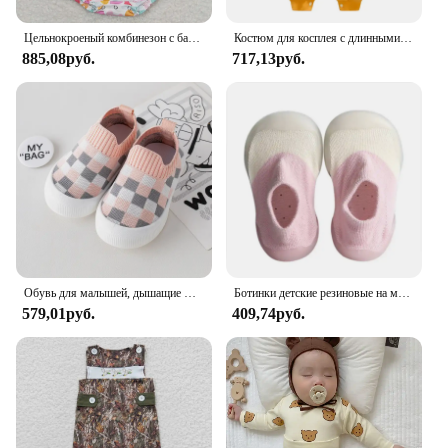
Цельнокроеный комбинезон с бантом для малышей и девочек
Костюм для косплея с длинными рукавами и героями мультфильмов для маленьких мальчиков, комбинезон, комбинезон, одежда для младенцев, 100% хлопок, весна и осень
885,08руб.
717,13руб.
Обувь для малышей, дышащие Нескользящие мягкие носки для пола, весна и осень, простая мультяшная сетчатая мягкая подошва, детская обувь
Ботинки детские резиновые на мягкой подошве, Повседневная вязаная обувь для начинающих ходить без обуви, для мальчиков и девочек
579,01руб.
409,74руб.