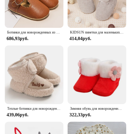
Ботинки для новорожденных из ПУ кожи, Нескользящие, на резиновой подошве
KIDSUN пинетки для маленьких мальчиков и девочек, пуховые пинетки для новорожденных, первые ходунки для малышей, хлопковые удобные мягкие нескользящие туфли для детской кроватки, теплые носки
686,93руб.
414,04руб.
Теплые ботинки для новорожденных, мягкие удобные тапочки для начинающих ходить детей, Нескользящие, обувь для новорожденных девочек и мальчиков
Зимняя обувь для новорожденных мальчиков на мягкой подошве, осенняя детская обувь для девочек 1-го года, теплые зимние сапоги на меху для малышей, носки для детей 0–18 месяцев, обувь
439,06руб.
322,33руб.