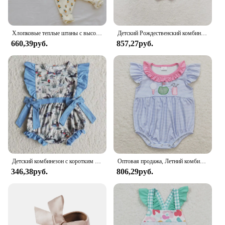
Хлопковые теплые штаны с высокой талией + топ с длинными рукавами и круглым вырезом, комплекты нижнего белья для малышей, костюмы для маленьких девочек и мальчиков, новые милые пижамы для детей 0-3 лет
Детский Рождественский комбинезон с бантом, с длинным рукавом
660,39руб.
857,27руб.
Детский комбинезон с коротким рукавом и оборками, на возраст 2 года
Оптовая продажа, Летний комбинезон с вышивкой для новорожденных, цельная одежда для маленьких девочек с цветочным рисунком, шариками для арбуза
346,38руб.
806,29руб.