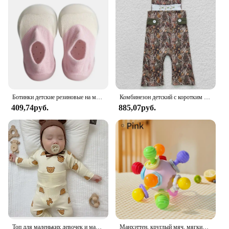
Ботинки детские резиновые на мягкой подошве, Повседневная вязаная обувь для начинающих ходить без обуви, для мальчиков и девочек
Комбинезон детский с коротким рукавом, камуфляжный цельнокроеный Ромпер, Одежда для новорожденных мальчиков и девочек, Уточки, весна-осень
409,74руб.
885,07руб.
Топ для маленьких девочек и мальчиков, штаны из двух предметов, нижнее белье для малышей на весну и осень, Детская домашняя одежда, одежда для детей от 0 до 3 лет
Манхэттен, круглый мяч, мягкий силиконовый мяч для рук, погремушка для младенцев, Жевательные Зубы для малышей, Успокаивающая детская сенсорная игрушка, подарок для новорожденных