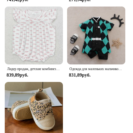
Лидер продаж, детские комбинезоны для маленьких девочек, розовый комбинезон с бантом и рукавами-фонариками, Осенние Комбинезоны для маленьких девочек, комбинезоны
Одежда для маленьких мальчиков, костюм для новорожденных, летняя дышащая одежда для скалолазания, Детский комбинезон для косплея
839,89руб.
831,89руб.