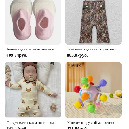
Ботинки детские резиновые на мягкой подошве, Повседневная вязаная обувь для начинающих ходить без обуви, для мальчиков и девочек
Комбинезон детский с коротким рукавом, камуфляжный цельнокроеный Ромпер, Одежда для новорожденных мальчиков и девочек, Уточки, весна-осень
409,74руб.
885,07руб.
Топ для маленьких девочек и мальчиков, штаны из двух предметов, нижнее белье для малышей на весну и осень, Детская домашняя одежда, одежда для детей от 0 до 3 лет
Манхэттен, круглый мяч, мягкий силиконовый мяч для рук, погремушка для младенцев, Жевательные Зубы для малышей, Успокаивающая детская сенсорная игрушка, подарок для новорожденных
741,42руб.
271,94руб.