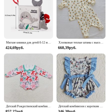
Мягкие книжки для детей 0-12 месяцев, тканевая книга с 3D прикосновением, с высокой контрастностью, для сенсорного раннего обучения, для коляски, игрушки для младенцев
Хлопковые теплые штаны с высокой талией + топ с длинными рукавами и круглым вырезом, комплекты нижнего белья для малышей, костюмы для маленьких девочек и мальчиков, новые милые пижамы для детей 0-3 лет
424,69руб.
660,39руб.
Детский Рождественский комбинезон с бантом, с длинным рукавом
Детский комбинезон с коротким рукавом и оборками, на возраст 2 года
857,27руб.
346,38руб.