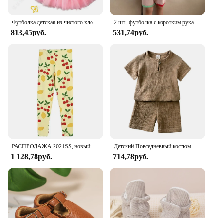
Футболка детская из чистого хлопка, с принтом Hello Kitty
2 шт., футболка с коротким рукавом и шорты для мальчиков
813,45руб.
531,74руб.
РАСПРОДАЖА 2021SS, новый продукт, футболка с короткими рукавами и принтом клубники, шорты, милое платье для маленьких девочек
Детский Повседневный костюм От 2 до 8 лет, Детская муслиновая футболка и шорты для девочек, синие, зеленые, белые топы и низ, летний комплект одежды из 2 предметов
1 128,78руб.
714,78руб.