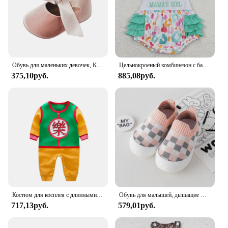
Обувь для маленьких девочек, Классические свадебные туфли принцессы, балетные тапочки, нескользящая резиновая подошва, обувь для начинающих ходить в кроватку
Цельнокроеный комбинезон с бантом для малышей и девочек
375,10руб.
885,08руб.
Костюм для косплея с длинными рукавами и героями мультфильмов для маленьких мальчиков, комбинезон, комбинезон, одежда для младенцев, 100% хлопок, весна и осень
Обувь для малышей, дышащие Нескользящие мягкие носки для пола, весна и осень, простая мультяшная сетчатая мягкая подошва, детская обувь
717,13руб.
579,01руб.