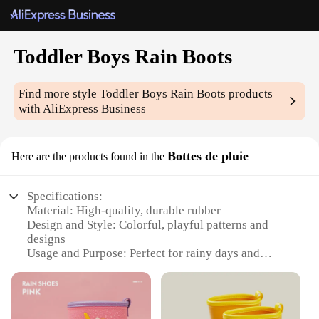
Toddler Boys Rain Boots
Find more style
Toddler Boys Rain Boots
products
with AliExpress Business
Bottes de pluie
Here are the products found in the
Specifications:
Material: High-quality, durable rubber
Design and Style: Colorful, playful patterns and
designs
Usage and Purpose: Perfect for rainy days and
outdoor play
Typical Adaptive Scenario: School, park, or any
outdoor setting
Shape or Size or Weight or Quantity: Available in a