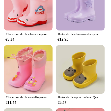
Chaussures de pluie hautes imperméables pour enfants, chaussures d'eau, non ald, durables, semelle souple, motif de décodage de dessin animé
Bottes de Pluie Imperméables pour Enfant Garçon et Fille, Chaussures de Taille Moyenne avec Semelle en Caoutchouc pour Étudiants et Grands
€8.34
€12.95
Chaussures de pluie antidérapantes en caoutchouc pour enfants, dessin animé dinosaure, pour garçons et filles, F06244
Bottes de Pluie pour Enfants, Quatre Saisons, Mignon Dessin Animé, Imperméables, Garçons Bol, Chaussures en Caoutchouc Antidérapantes, Bottes Bébé Lapin Ours, 2024
€11.44
€9.57