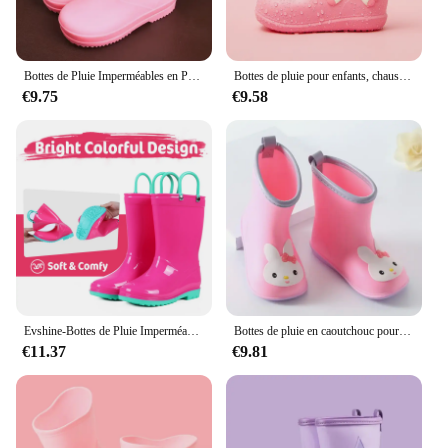
Bottes de Pluie Imperméables en Peluche pour Enfant, Chaussures Légères brûleur Chaudes pour les Quatre Saisons
Bottes de pluie pour enfants, chaussures imperméables pour garçons et filles, décoratives, stock EVA, nouveau style 2022 bottes de pluie botte enfant fille botte de pluie enfant
€9.75
€9.58
Evshine-Bottes de Pluie Imperméables à Semelle en Caoutchouc pour Enfant, Bottes d'Extérieur à la Mode, Dessin Animé Mignon, Dinosaure, pour Garçon et Fille
Bottes de pluie en caoutchouc pour enfants, jolies bottes rondes larges, chaussures d'eau imperméables pour bébé, bottes de pluie de dessin animé, plate-forme, D03223
€11.37
€9.81