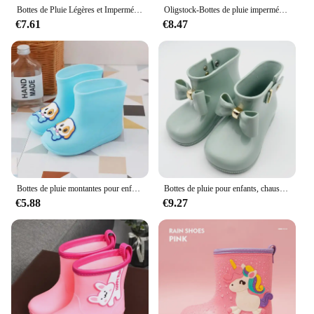
Bottes de Pluie Légères et Imperméables pour Enfant, Chaussures Montantes Unisexes à Imprimés d'Étoiles, à la Mode
Oligstock-Bottes de pluie imperméables pour enfants, chaussures de sécurité décoratives pour garçons et filles
€7.61
€8.47
Bottes de pluie montantes pour enfants, chaussures de pataugeoire imperméables, motifs de dessins animés mignons, garçons et filles
Bottes de pluie pour enfants, chaussures imperméables pour enfants, chaussures d'eau non aldes, botte pour filles, nœud en métal, botte mignonne pour tout-petits, mode
€5.88
€9.27