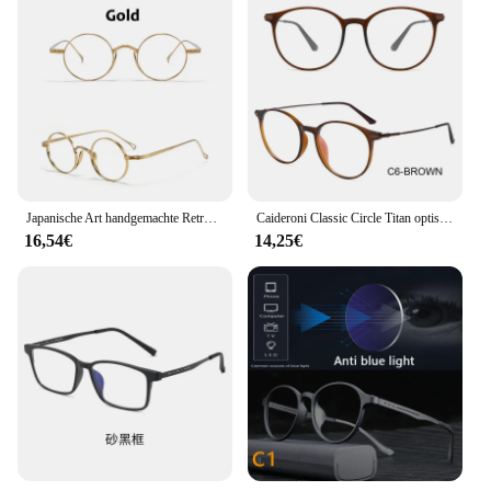
Japanische Art handgemachte Retro ovale runde Brille Rahmen Männer reine Titan Brillen Luxus blau licht beständige Linsen Rahmen
Caideroni Classic Circle Titan optische Rahmen Anti-Blaulicht Lesebrille Frauen & Männer Myopie maßge schneiderte Rezept 008
16,54€
14,25€