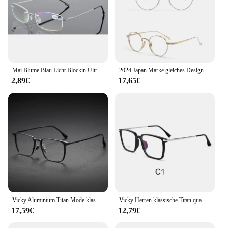
Mai Blume Blau Licht Blockin Ultraleicht Memory Titan Randlose Lesebrille Männer & Frauen Presbyopie Brillen +1,0 +1,5 +2,0
2024 Japan Marke gleiches Design kmn113 Frauen Männer Rahmen Brillen aus reinem Titan
2,89€
17,65€
Vicky Aluminium Titan Mode klassisches Geschäft Anti-Blaulicht Lesebrille Männer mit Brillen gläsern angepasst 20248
Vicky Herren klassische Titan quadratische Rahmen Anti-Blaulicht Lesebrille Männer Myopie Hyperopie anpassbare Rezept 5042x
17,59€
12,79€