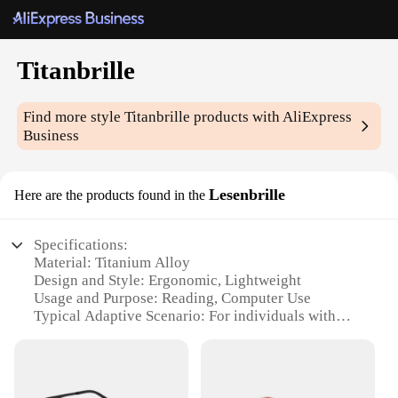
Titanbrille
Find more style
Titanbrille
products with AliExpress
Business
Lesenbrille
Here are the products found in the
Specifications:
Material: Titanium Alloy
Design and Style: Ergonomic, Lightweight
Usage and Purpose: Reading, Computer Use
Typical Adaptive Scenario: For individuals with
visual impairments
Shape or Size: Adjustable frame, suitable for
various face shapes
Performance and Property: Durable, Scratch-