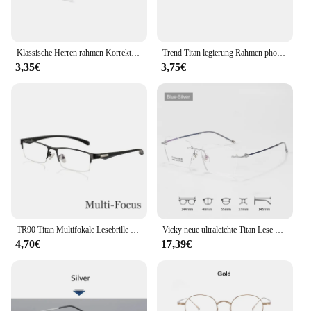
Klassische Herren rahmen Korrektur brille Blaulicht männliche Lesebrille Titan Brillen rahmen alte Brille Armacao Oculos
Trend Titan legierung Rahmen photo chrome progressive multifokale Lesebrille Unisex Anti-Blaulicht Presbyopie Brillen Diopter
3,35€
3,75€
TR90 Titan Multifokale Lesebrille Photochrome Männer Frauen Progressive Bifokale Anti Blue Ray UV Schützen Presbyopie Brille
Vicky neue ultraleichte Titan Lese optische Linsen Rahmen Frauen einfache randlose Myopie maßge schneiderte Brille Männer
4,70€
17,39€