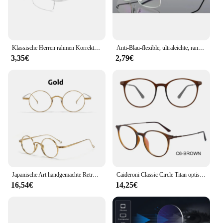
Klassische Herren rahmen Korrektur brille Blaulicht männliche Lesebrille Titan Brillen rahmen alte Brille Armacao Oculos
Anti-Blau-flexible, ultraleichte, randlose Memory-Titan-Lesebrille für Männer, Presbyopie-Brille, Stärke +1,0 ~ +3,5
3,35€
2,79€
Japanische Art handgemachte Retro ovale runde Brille Rahmen Männer reine Titan Brillen Luxus blau licht beständige Linsen Rahmen
Caideroni Classic Circle Titan optische Rahmen Anti-Blaulicht Lesebrille Frauen & Männer Myopie maßge schneiderte Rezept 008
16,54€
14,25€