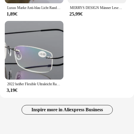
Luxus Marke Anti-blau Licht Randlose Lesebrille Frauen Männer High Definition Weitsichtige Quadratische Brillen Dioptrien +1,0 Bis +4,0
MERRYS DESIGN Männer Lesebrille Titan Legierung Rahmen Anti Blau Licht Blockieren CR-39 Harz Asphärische Gläser Linsen S2170FLH
1,89€
25,99€
2022 heißer Flexible Ultraleicht Randlose Lesebrille Speicher Titan Magnetische Gläser Presbyopie Brillen Stärke + 1.0 ~ + 4,0
3,19€
Inspire more in Aliexpress Business