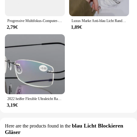
Progressive Multifokus-Computer-Lesebrille Blaulicht blockiert Titan legierung Feder scharnier Multifokal-Lesegeräte Brillen
Luxus Marke Anti-blau Licht Randlose Lesebrille Frauen Männer High Definition Weitsichtige Quadratische Brillen Dioptrien +1,0 Bis +4,0
2,79€
1,89€
2022 heißer Flexible Ultraleicht Randlose Lesebrille Speicher Titan Magnetische Gläser Presbyopie Brillen Stärke + 1.0 ~ + 4,0
3,19€
blau Licht Blockieren
Here are the products found in the
Gläser