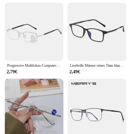
Progressive Multifokus-Computer-Lesebrille Blaulicht blockiert Titan legierung Feder scharnier Multifokal-Lesegeräte Brillen
Lesebrille Männer reines Titan blaues Licht blockiert Lesebrille Hyperopie Geschäft großen Rahmen Brillen mit Dioptrien
2,79€
2,49€