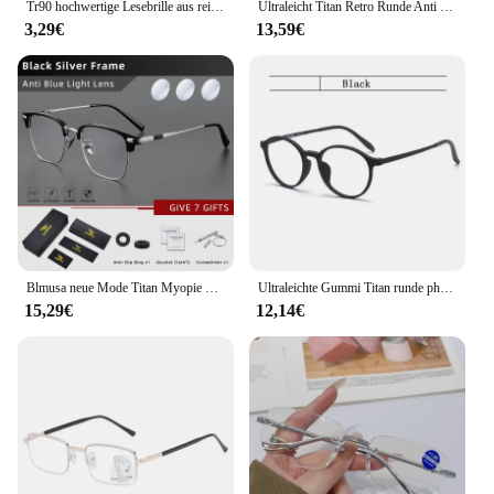
Tr90 hochwertige Lesebrille aus reinem Titan für Männer Anti-Blaulicht-Presbyopie-Brillen mit Dioptrien 1,0 bis 4,0
Ultraleicht Titan Retro Runde Anti Blau Licht Photochrome Lesebrille Für Männer Computer Presbyopie Brillen Frauen
3,29€
13,59€
Blmusa neue Mode Titan Myopie optischen Rahmen blaues Licht blockierende Lesebrille für Männer ultraleichte HD-Brille
Ultraleichte Gummi Titan runde photo chrome Anti-Blaulicht-Lesebrille für Mann Frau Presbyopie Brille Diopter 0 bis 600
15,29€
12,14€