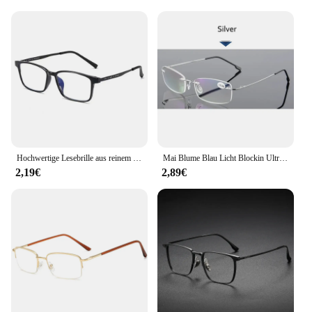
Whether you're a professional looking to enhance
your productivity or a student aiming to improve
your focus, the Titanbrille glasses are versatile
enough to suit various scenarios. The wholesale and
vendor options make them an excellent choice for
businesses looking to provide eye health solutions
to their employees or customers. The sets available
for sale make them an ideal gift for friends and
family who value their eye health. With the
Titanbrille glasses, you can enjoy the benefits of
blue light protection without compromising on style
or comfort.
Hochwertige Lesebrille aus reinem Titan für Männer Anti-Blaulicht-Presbyopie-Brillen mit Dioptrien 1,0 bis 4,0
Mai Blume Blau Licht Blockin Ultraleicht Memory Titan Randlose Lesebrille Männer & Frauen Presbyopie Brillen +1,0 +1,5 +2,0
2,19€
2,89€