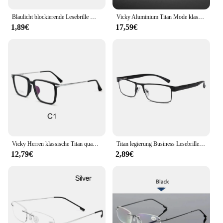
Blaulicht blockierende Lesebrille Männer Frauen ultraleichte tr90 Titan legierung optische Rahmen brille quadratische Brille
Vicky Aluminium Titan Mode klassisches Geschäft Anti-Blaulicht Lesebrille Männer mit Brillen gläsern angepasst 20248
1,89€
17,59€
Vicky Herren klassische Titan quadratische Rahmen Anti-Blaulicht Lesebrille Männer Myopie Hyperopie anpassbare Rezept 5042x
Titan legierung Business Lesebrille für Männer nicht sphärische 12-lagige beschichtete Linsen Retro Hyperopie verschreibung pflicht ige Brillen
12,79€
2,89€