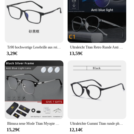
Tr90 hochwertige Lesebrille aus reinem Titan für Männer Anti-Blaulicht-Presbyopie-Brillen mit Dioptrien 1,0 bis 4,0
Ultraleicht Titan Retro Runde Anti Blau Licht Photochrome Lesebrille Für Männer Computer Presbyopie Brillen Frauen
3,29€
13,59€
Blmusa neue Mode Titan Myopie optischen Rahmen blaues Licht blockierende Lesebrille für Männer ultraleichte HD-Brille
Ultraleichte Gummi Titan runde photo chrome Anti-Blaulicht-Lesebrille für Mann Frau Presbyopie Brille Diopter 0 bis 600
15,29€
12,14€