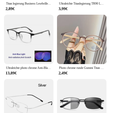
Titan legierung Business Lesebrille für Männer nicht sphärische 12-lagige beschichtete Linsen Retro Hyperopie verschreibung pflicht ige Brillen
Ultraleichte Titanlegierung TR90 Lesebrille für Männer und Frauen Retro Runde Anti-Blaulicht-Presbyopie-Brille 0 +100 +150 +250
2,89€
3,99€
Ultraleichte photo chrome Anti-Blaulicht-Lesebrille aus reinem Titan für Männer Strahlens chutz Computer Presbyopie Brille
Photo chrome runde Gummi Titan ultraleichte Lesebrille für Männer Frauen, presbyopische Brille, Anti-Blaulicht, Dioptrige 0-100%
13,89€
2,49€