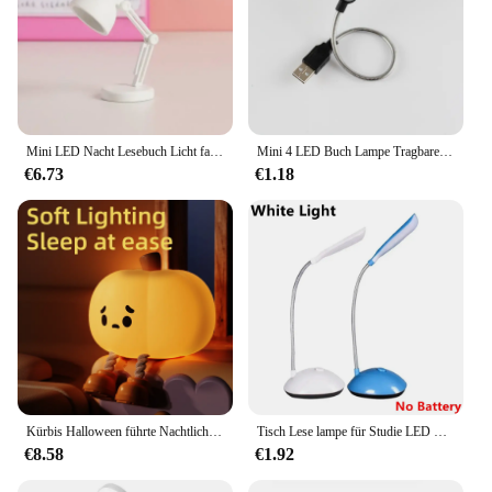
Mini LED Nacht Lesebuch Licht faltbare Tisch lampe Schlafsaal Schlafzimmer kreative Bett Scheinwerfer Wohnkultur Puppenhaus Lampe
Mini 4 LED Buch Lampe Tragbare USB Lesen Nacht Lampe Weiß/Warme Farbe Tisch Schreibtisch Lampe Für Laptop Power bank Notebook PC Computer
€6.73
€1.18
Kürbis Halloween führte Nachtlicht Geist Tisch lampe Buch Licht niedlichen Cartoon Geburtstags geschenke für Kinder Kinderzimmer Schlafzimmer Nachttisch Schlaf
Tisch Lese lampe für Studie LED Licht batterie betriebene Student Schreibtisch Schlafsaal Schlafzimmer Nachttisch Lesen Augenschutz Schreibtisch lampe
€8.58
€1.92