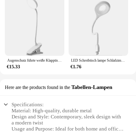
Augenschutz führte weiße Klapptisch lampe Schlafzimmer Nachttisch Studie Lesung Augen pflege Nachtlicht USB Plug-in dimmbar
LED Schreibtisch lampe Schlafzimmer Lese lampe Mini faltbare Tisch lampe USB Direkt stecker tragbare Nacht lampe Schlafsaal Student Nachttisch lampe
€15.33
€1.76
Tabellen-Lampen
Here are the products found in the
Specifications:
Material: High-quality, durable metal
Design and Style: Contemporary, sleek design with
a modern twist
Usage and Purpose: Ideal for both home and office
settings