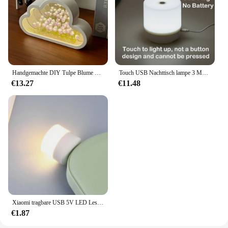
Handgemachte DIY Tulpe Blume Meer Nacht Atmosphäre Lampe Wolken Tulpe Lampe LED Nachtlicht Spiegel Tisch lampe Schlafzimmer Dekor Lichter neu
Touch USB Nachttisch lampe 3 Modi dimmbare Augenschutz tragbare LED Tisch lampe USB-Stecker Student Lesebuch Lampe Nachtlicht
€13.27
€11.48
Xiaomi tragbare USB 5V LED Lese lampe Mini Buch Licht faltbare Camping Nachtlichter Tisch lampen für Power Bank Notebook Laptop
€1.87