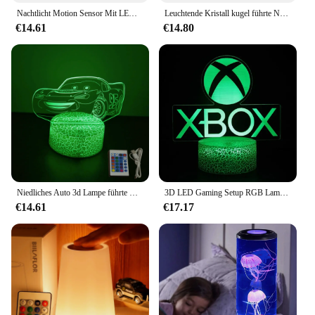
Nachtlicht Motion Sensor Mit LED Licht EU Stecker Lampen Kinder Nachtlicht Drahtlose Nacht Lampe Für Nachttisch Schlafzimmer
Leuchtende Kristall kugel führte Nachtlicht Saturn Sonnensystem 3d Mond Tisch lampe USB Schlafzimmer Atmosphäre Lampe für Geburtstag Kind Geschenk
€14.61
€14.80
Niedliches Auto 3d Lampe führte Nachtlicht Kinder Tisch lampen Nachtlicht für Kinder Lichter Schlafzimmer Schreibtisch Dekor Geburtstag Weihnachts geschenke
3D LED Gaming Setup RGB Lampe USB angetrieben Spielzimmer Kinder lampe Schlafzimmer Nachtlichter LED Tisch lampe Innen beleuchtung Geschenke
€14.61
€17.17