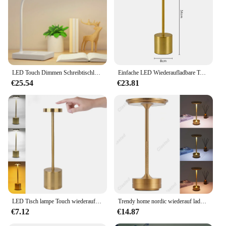
LED Touch Dimmen Schreibtischlampe USB Lade Lesen Augenschutz Tischleuchte Lernen Schlafzimmer Wohnzimmer Beleuchtung Buch Lampen
Einfache LED Wiederaufladbare Touch Metall Tisch Lampe Drei Farben Nacht Kreative Umgebungs Licht Bar Outdoor Dekoration Nachtlicht Si
€25.54
€23.81
LED Tisch lampe Touch wiederauf ladbare Schreibtisch lampe 3-Farben Schlafzimmer Nachttisch Lesung Nachtlicht für Bar Restaurant Home Outdoor Dekor
Trendy home nordic wiederauf ladbare Tisch lampe Touch LED Lampe Couch tisch Dekor Schlafzimmer Dekoration für Studie Nacht bett niedlichen Schreibtisch Licht
€7.12
€14.87