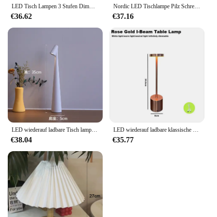
LED Tisch Lampen 3 Stufen Dimmbare Drahtlose Led Schreibtisch Lampe Touch Nachtlicht USB Aufladbare Touch Lampe Für Zimmer Studie büro Bar
Nordic LED Tischlampe Pilz Schreibtisch Licht Typ-C wiederaufladbare Top Touch Schalter Laterne Raumdekoration Nachtlichter für Schlafzimmer
€36.62
€37.16
LED wiederauf ladbare Tisch lampe Restaurant Bar Schreibtisch lampe Dimmen Atmosphäre wasserdicht ip40 Aufladen Touch Switch Dekoration Lampe
LED wiederauf ladbare klassische Tisch lampe 3-Farben unendlich dimmbare drahtlose Touch-Steuerung Home Decoration Schlafzimmer kreative Lampe
€38.04
€35.77