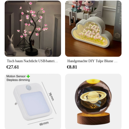
Tisch baum Nachtlicht USB/batterie betriebener Touch-Schalter künstliche Bonsai Kirschblüte Desktop Baum LED Lampe Licht Dekoration
Handgemachte DIY Tulpe Blume Meer Nacht Atmosphäre Lampe Wolken Tulpe Lampe LED Nachtlicht Spiegel Tisch lampe Schlafzimmer Dekor Lichter neu
€27.61
€8.81