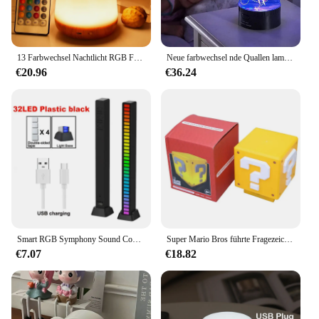
13 Farbwechsel Nachtlicht RGB Fernbedienung Touch dimmbare Lampe tragbare Tisch Nachttisch lampen USB wiederauf ladbare Nacht lampe
Neue farbwechsel nde Quallen lampe USB/batterie betriebene Tisch Nachtlicht Kinder geschenk Schlafzimmer Dekor Jungen Mädchen Geburtstags geschenke
€20.96
€36.24
Smart RGB Symphony Sound Control LED Licht Musik Rhythmus Ambient Pickup Lampe App-Steuerung für Computer-Gaming-Desktop-Dekor
Super Mario Bros führte Fragezeichen Brick night Licht Figur Stern Lampe Statue USB Lade tisch Lampe Schlafzimmer Nachtlicht Kind Geschenk
€7.07
€18.82