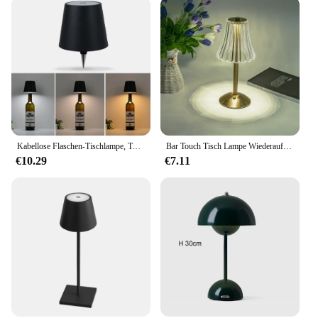
Kabellose Flaschen-Tischlampe, Touch-Steuerung in 3 Farben und stufenlose Dimmung, Nachtlampe, geeignet für Bar, Weinflaschen, Schreibtischbeleuchtung
Bar Touch Tisch Lampe Wiederaufladbare Drahtlose Schreibtisch Lampe Tragbare Schlafzimmer Nacht Licht Led-leuchten Dekor für Kaffee Hotel Restaurant
€10.29
€7.11