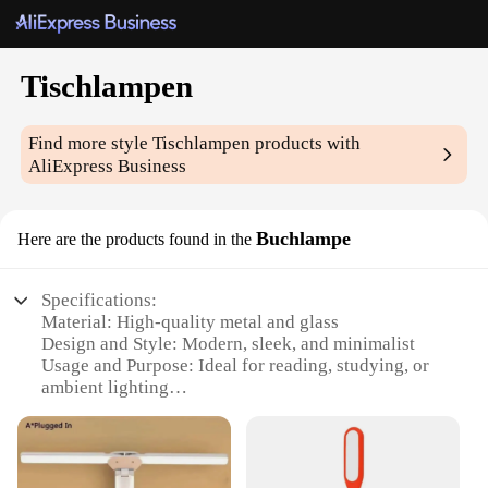
Tischlampen
Find more style
Tischlampen
products with
AliExpress Business
Buchlampe
Here are the products found in the
Specifications:
Material: High-quality metal and glass
Design and Style: Modern, sleek, and minimalist
Usage and Purpose: Ideal for reading, studying, or
ambient lighting
Typical Adaptive Scenario: Home, office, or library
settings
Shape or Size: Compact and portable
Performance and Property: Energy-efficient LED