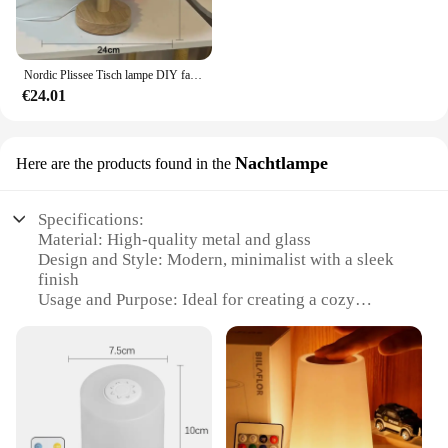
Nordic Plissee Tisch lampe DIY faltbar 5V USB 220V Kunst Atmosphäre Schlafzimmer Nachttisch Nachtlicht nach Hause dekorieren
€24.01
Nachtlampe
Here are the products found in the
Specifications:
Material: High-quality metal and glass
Design and Style: Modern, minimalist with a sleek
finish
Usage and Purpose: Ideal for creating a cozy
ambiance in living spaces
Performance and Property: Energy-efficient LED
lighting with a warm glow
Shape and Size: Compact and space-saving design
Parts and Accessories: Comes with a power adapter
for easy setup