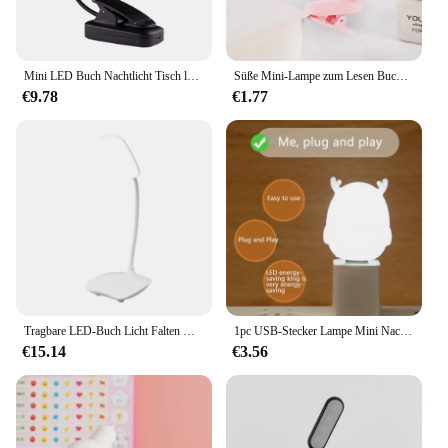
Mini LED Buch Nachtlicht Tisch lampe Augenschutz verstellbare aufsteck bare Schreibtisch lampe batterie betriebene flexible Studie Schlafzimmer Lesung
Süße Mini-Lampe zum Lesen Buch Augenschutz drehbare Lese lampe mit Klemme Lese lampen für Bücher Schreibtisch Tisch Schlafzimmer
€9.78
€1.77
Tragbare LED-Buch Licht Falten USB wiederauf ladbare Lese lampe Touch-Sensor Dimmen Schreibtisch lampe Augenschutz für Studenten Studie
1pc USB-Stecker Lampe Mini Nachtlicht Geschenk Computer mobile Strom aufladung kleine Buch lampen LED Augenschutz quadratische Lese lampe
€15.14
€3.56