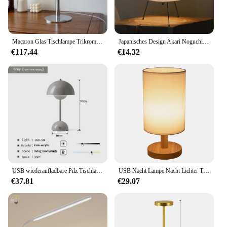
Macaron Glas Tischlampe Trikromatik Dimmen Wohnzimmer Atmosphäre Lampen Augenschutz Nachtlicht Mädchen Schlafzimmer Nachttisch Dekor
Japanisches Design Akari Noguchi Yong Tisch lampe-VIP
€117.44
€14.32
USB wiederaufladbare Pilz Tischlampe drei Geschwindigkeitseinstellung Innenbeleuchtungskörper Blume Knospe Schreibtischlampen Hoom Decor Nachtlicht
USB Nacht Lampe Nacht Lichter Tisch Lampe Für Schlafzimmer Holz Schreibtisch Lampe Nacht Nacht Licht mit Zylinder Lampe Schatten decor
€37.81
€29.07