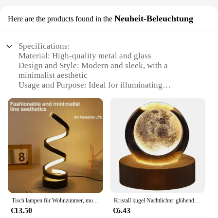
Neuheit-Beleuchtung
Here are the products found in the
Specifications:
Material: High-quality metal and glass
Design and Style: Modern and sleek, with a
minimalist aesthetic
Usage and Purpose: Ideal for illuminating
workspaces, reading areas, or as a decorative piece
Performance and Property: Energy-efficient LED
bulbs provide long-lasting, bright light
Parts and Accessories: Includes a set of table lamps
with various designs and sizes
Applicable People: Perfect for homeowners, interior
designers, and wholesale vendors
Features:
**Elegant Illumination for Every Space**
The Tischlampen Neuheit-Beleuchtung is a
Tisch lampen für Wohnzimmer, moderne spiralförmige dimmbare LED-Tisch lampe, kleine Nachttisch lampen, Nachttisch lampe für Schlafzimmer Büro zu Hause
Kristall kugel Nachtlichter glühenden Planeten Galaxie Astronaut 3d Mond Tisch lampe USB Atmosphäre Lampe Tisch dekoration Kind Geschenke
collection of modern table lamps that blend
€13.50
€6.43
functionality with contemporary design. Each lamp