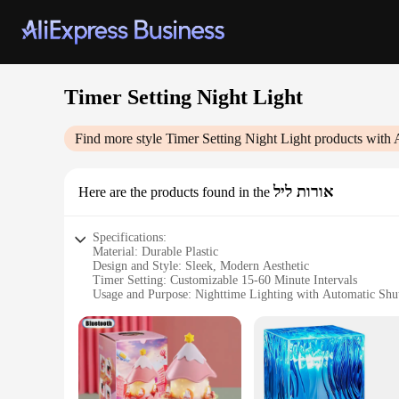
Timer Setting Night Light
Find more style
Timer Setting Night Light
products with 
אורות ליל
Here are the products found in the
Specifications:
Material: Durable Plastic
Design and Style: Sleek, Modern Aesthetic
Timer Setting: Customizable 15-60 Minute Intervals
Usage and Purpose: Nighttime Lighting with Automatic Shu
Performance and Property: Energy-Efficient LED Technolo
Parts and Accessories: Includes Night Light and Power Adap
Features:
|Wholesale|Vendors|
**Versatile Lighting Solution**