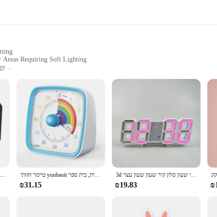
tting
r Areas Requiring Soft Lighting
gy
ncluding Wholesale and Vendor Supplies
asy Portability
home or office, providing a soft glow that's perfect for creating a cozy atmosph
esign complements any decor, making it an attractive addition to any room. The
ner environment.
3d מיני-שעון קיר דיגיטלי שעון שעון שעון מעורר אלקטרוני שעון סלון קיר שעון שעון עצר
טיימר חזותי yunbaoit עם אור לילה, טיימר ספירה לאחור של 60 דקות לילדים ומבוגרים, טיימר בכיתה שקט לבית, בית ספר
הפרודוקטיביות קובייה טיימר חיישן כבידה הוביל תצוגה 4 מצבים זמן מראש כפול הספירה לאחור בישול מחקר טיימר דיגיטלי מיני טיי
 a tool for customizing your lighting experience. With its timer setting feature, 
₪31.15
₪19.83
₪
ether you're looking to create a relaxing ambiance before bed or need a soft glo
 to move from room to room, making it an ideal choice for those who value flex