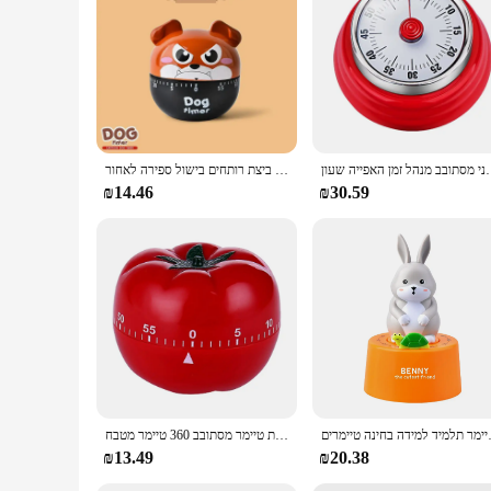
Whether you're a retailer looking to stock up on wholesale sup
efficient performance make it an excellent choice for a varie
value both functionality and style.
ב מנהל זמן האפייה שעון
קריקטורה כלב מכאני טיימר מטבח מכשיר גאדג 'ט סטי ביצת רותחים בישול ספירה לאחור Temporizador Cocina Minuteur מטבח
₪14.46
₪30.59
דה בחינה טיימרים
מטבח בצורת עגבניות טיימר מטבח אומנות מכני רוח 60 דקות טיימר מסתובב 360 טיימר מטבח
₪13.49
₪20.38