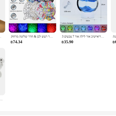
קריאייטיב אור לילה אור 7 צבעים 3d חול ציור מנורת שולחן הוביל אור לילה אור שינה תפאורה חול מתנה ימיזכוכית מנורת
מקרן גלקסיה ביצת דינוזאור ביצת ערפילית רמקול ערפילית אור לילה עם טיימר רעש לבן & חדר שליטה מרחוק
טוסטר לילה מנורת נטענת נטענת וטיימר הגדר
₪74.34
₪35.90
₪
מקרן הגלקסיה החדש המשודרג מנורת אסטרונאוט כוכב מנורת ערפילית ירח תקרה bluet' מרחוק