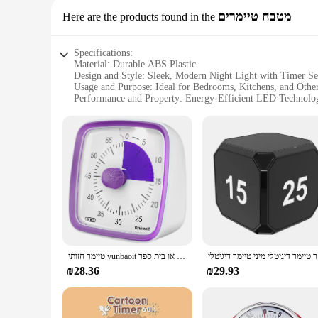
מטבח טיימרים
Here are the products found in the
Specifications:
Material: Durable ABS Plastic
Design and Style: Sleek, Modern Night Light with Timer Se
Usage and Purpose: Ideal for Bedrooms, Kitchens, and Othe
Performance and Property: Energy-Efficient LED Technolo
Typical Adaptive Scenario: Suitable for Various Settings, I
Shape or Size or Weight or Quantity: Compact Design with E
Features:
|Vendors|
**Effortless Illumination and Convenience**
The Timer Setting Night Light is a versatile addition to any 
designed to withstand the rigors of daily use. Its modern d
helps save on electricity bills but also contributes to a gree
**Customizable Lighting for Your Lifestyle**
מר דיגיטלי
טיימר חזותי yunbaoit עם אור לילה, טיימר ספירה לאחור של 60 דקות לילדים ומבוגרים, טיימר שקט לבית, מטבח או בית ספר
The Timer Setting Night Light is not just a light source; it's
₪28.36
₪29.93
ensuring that your space is illuminated at the right time. Wh
needs. Its compact size and lightweight design make it easy
**Adaptable for Every Scenario**