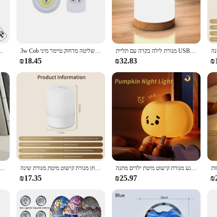
 room, providing a soft, ambient glow that's perfect for nighttime use. Its slee
to turn on and off at your desired intervals, from 15 to 60 minutes. This feature
nyone who values a consistent lighting schedule.
ght not only provides a warm, inviting light but also helps to reduce energy c
מנורת לילה בקרה עם תליית USB נטענת USB נטענת USB לילה אור השינה ליד מיטת מנורת שולחן עם טיימר
3w Cob הוביל תחת ארון אור שליטה מרחוק טיימר מיני led לילה מנורת ארון מטבח בתוך בתוך בתוך בתוך סוללה capybara capybara
מנורת קריסטל הוביל אור צפון מקרן אור לילה עם טיימר שלט 
doing your part for the environment. The night light is compact and lightweigh
₪18.45
₪32.83
₪
ving room, create a cozy atmosphere in your bedroom, or provide a gentle light
lity and energy efficiency make it a great option for hotels, guest rooms, or even
must-have for anyone seeking a reliable and stylish lighting solution.
נטענת לילה אור בלילה סיליקון חמוד אור סיליקון חמוד עם טיימר עמת מגע מנורת קישוט מיטת ילדים מתנה
הוביל לגעת זוהר לילה אור הלילה אור שלט עיתוי עמעום חדר השינה תאורה שולחן מנורת קישוט מיטת מנורת שינה
C שינוי צבע הוביל שעון מעורר ואור לילה תצוגה דיגיטלית מגע תאריך ושעה ללא סוללה
₪17.35
₪25.97
₪