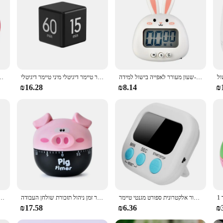
plies or an individual in search of a reliable night light, this product is desig
ty of settings, from kitchens to bedrooms. The Timer Setting Night Light is more 
טיימר כיתתי לילדים מבוגרים ספירה לאחור-טיימר יצירתי-חיות חמודות טיימר חזק-שעון מעורר לאפייה בישול למידה
הפרודוקטיביות קובייה טיימר חיישן כבידה הוביל תצוגה 4 מצבים זמן מראש כפול הספירה לאחור בישול מחקר טיימר דיגיטלי מיני טיימר דיגיטלי
טיימר מטבח מסתובב שעון מכני מסתוב
₪16.28
₪8.14
₪
הוביל דלפק תצוגה אזעקה שעון ידני ספורט ספירה לאחור אלקטרונית ספורט מגנטי טיימר
מטבח טיימר חזיר צורת ידנית טיימר ילדים עבור זמן ניהול תזכורת שולחן העבודה D
מטבח טיימר קריקטורה ארנב צורת מכאני טיימר תלמיד למי
₪17.58
₪6.36
₪