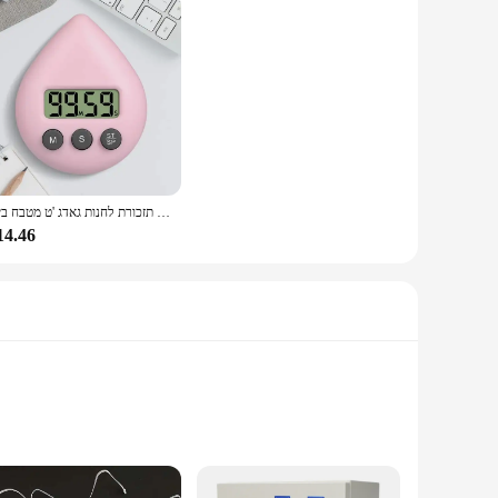
חדש חמוד צפרדעים מטבח אלקטרוני טיימר דיגיטלי 1-99 דקות בישול מחקר שעון עבודה תזכורת לחנות גאדג 'ט מטבח ביתי
14.46