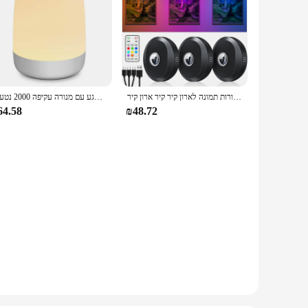
אור לילה בהיר 3 יח 'עם פנס 1200 מרחוק אמא נטענת עם מקל על אורות תמונה לארון קיר קיר ארון קיר
תאורה חכמה בלילה נייד הוביל אור בלילה צבעוני 3 טיימר הגדרת ילדים תינוקות שינה מגע עם מנורה עקיפה 2000 נטענת USB
64.58
₪48.72