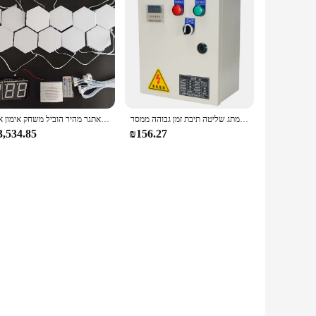
dern aesthetic, this night light boasts a sleek, minimalist
ith the added convenience of a timer setting, this night
ate a cozy ambiance in your bedroom or a gentle light source
מחזור לסירוגין שעון שעון אוטומטי מתח מתעכב כוח מחוץ לרחוב זמן שליטה על תיבת בקרת מתג שליטה תיבת זמן גבוהה ממסר
פארק שעשועים טיימר אינטראקטיבי זריזות לוח תרגיל תגובה אתגר מהיר הוביל משחק אימון אור
ty allows for easy powering, and the compact size makes it a
t with ease. The light's performance is consistent, providing a
3,534.85
₪156.27
oothing environment in a nursery, providing a gentle light
roductivity without causing eye strain. It's also a great
g your circadian rhythm. Whether you're a parent, a