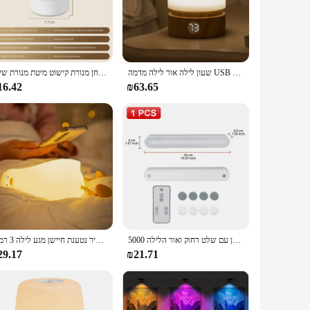
k, modern design blends seamlessly with any decor, while the
 is particularly useful for parents who want to create a
onsumption. Its eco-friendly design means that you can enjoy
שעון לילה אור לילה מדמה USB נטענת ליד מיטת נשימה לילה ילדים ילדים תינוקות מבוגרים שינה bdromm שולחן עבודה
הוביל לגעת זוהר לילה אור הלילה אור שלט עיתוי עמעום חדר השינה תאורה שולחן מנורת קישוט מיטת מנורת שינה
t, making it easy to move from room to room or to take with
16.42
₪63.65
 for nighttime reading, this Timer Setting Night Light is the
 as a thoughtful gift for friends and family. With its
5000 עין-הגנה על מנורת קריאה מגנטית מנורת 3-אור שולחן עם שלט רחוק ואור הלילה
ליל הברווז סיליקון לילה בהיר נטענת חיישן מגע לילה 3 רמות dmmable טיימר עבור ילד חדר השינה
29.17
₪21.71