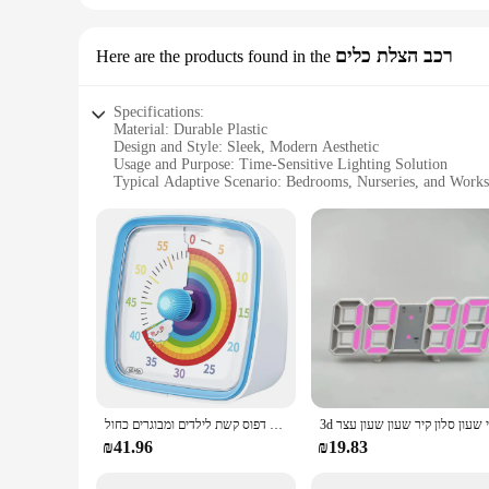
רכב הצלת כלים
Here are the products found in the
Specifications:
Material: Durable Plastic
Design and Style: Sleek, Modern Aesthetic
Usage and Purpose: Time-Sensitive Lighting Solution
Typical Adaptive Scenario: Bedrooms, Nurseries, and Works
Shape or Size or Weight or Quantity: Compact and Lightwei
Performance and Property: Energy-Efficient LED Technolo
Parts and Accessories: Includes Built-in Timer Setting
Features:
**Versatile and Convenient Lighting Solution**
The Timer Setting Night Light is a versatile addition to any
ensuring your baby's nursery is illuminated just enough for n
an ideal choice for both personal and commercial settings.
**Energy-Efficient and User-Friendly**
Efficiency meets convenience with the Timer Setting Night 
built-in timer setting allows you to program the light to turn
טיימר חזותי בן 60 דקות עם אור לילה, טיימר ספירה לאחור, טיימר פומודורו עם דפוס קשת לילדים ומבוגרים כחול
establish a consistent bedtime routine or maintain a relaxin
₪41.96
₪19.83
**Ideal for Various Settings**
Whether you're a homeowner looking to enhance your living s