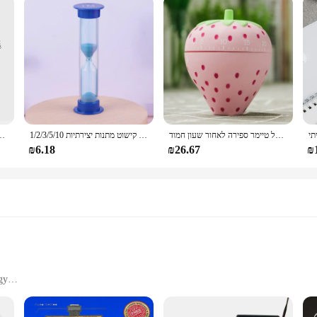
מגנט מטבח לבשל טיימר ספירה לאחור שעון חמוד Cartoon עוגת סטופר 60 דקה אפיית מטבח גאדג 'ט סיטונאי
1/2/3/5/10 דקה מקלחת טיימר שן צחצוח פלסטיק שעון חול זכוכית שעון שולחן עבודה קישוט מתנות יצירתיות
כוח תקע, 8 מסכי לנער את סל כדי להזכיר בישול אבזרים טיי kitchen timer טיימר למטבח מטבח
₪6.18
₪26.67
₪
gy
fices