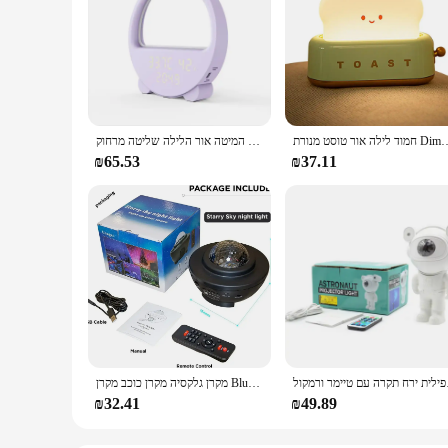
חמוד לילה אור טוסט מנורת Dimmable LED ה משתלת לילה אור
תאורה מושלטת שולחן העבודה אווירה טמפרטורה קליל לחות, שעון ליד המיטה אור הלילה שליטה מרחוק
₪65.53
₪37.11
 עם טיימר ורמקול
מקרן גלקסיה מקרן כוכב מקרן Bluet' רמקולים לילה שעון אור לילה קלילים עבור תפאורה חדר שינה
₪32.41
₪49.89