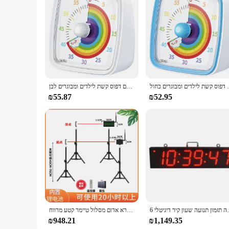
Features:
|Wholesale|Vendors|
**Effortless Illumination with Timed Convenience**
The Timer Setting Night Light is a must-have for anyone seeki
look that complements any decor. Its LED technology ensures 
light can be programmed to turn on and off automatically, p
for nighttime feedings in the nursery, this night light adapts
**Versatile and User-Friendly Design**
ו עם דפוס קשת לילדים ומבוגרים כחול
טיימר חזותי 60 דקות עם אור לילה, טיימר ספירה לאחור, טיימר פומודורו עם דפוס קשת לילדים ומבוגרים לבן
This night light is not just about illumination; it's a versa
perfect fit for any room. The light's design is user-friendly,
₪55.87
₪52.95
soft, warm glow that is gentle on the eyes, making it ideal f
**Adaptable for Various Settings**
The Timer Setting Night Light is not just a night light; it's a
source for nighttime diaper changes or breastfeeding sessions.
addition to a bedroom, offering a gentle light source that h
professional, or someone who values a good night's sleep, thi
6 שעון קיר דיגיטלי
טיימר אינפרא אדום מסלול טיימר קטע מרווח
₪948.21
₪1,149.35