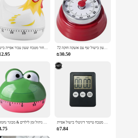
ned to meet your needs. Its versatile design and energy-
than just a light; it's a practical solution for those who
טיימר מטבח, שעון בישול שף עם אזעקה חזקה 72db, תזכורת ספירה לאחור נירוסטה לגיבוי לאפייה
תבנית עוף ספירה לאחור מטבח שעון עבור אפייה בישול
12.95
₪30.50
מגנטי מטבח טיימר דיגיטלי בישול אפיית LCD ספירה לאחור עד Loud מעורר ספירה לאחור מעורר מגנט שעון שינה שעון מטבח Sup
1 חיות טיימר מטבח דיגיטלי שעון מעורר חיות שעון מעורר חיים חמוד עבור כלי ניהול זמן לילדים & מבוגר נחמד
3.75
₪7.84