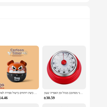
. Whether you're setting the mood in a cozy bedroom or
k, modern design seamlessly blends with any decor, making it
 illumination without the high energy consumption. The
is feature is particularly beneficial for those who want to
טיימר מטבח מסתובב שעון מכני מסתובב מנהל זמן האפייה שעון
קריקטורה כלב מכאני טיימר מטבח מכשיר גאדג 'ט סטי ביצת רותחים בישול ספירה לאחור Temporizador Cocina Minuteur מטבח
14.46
₪30.59
 Setting Night Light is a versatile choice. Its compact size