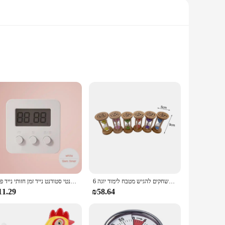
ere. Crafted from durable ABS plastic, this night light is
 LED technology ensures energy efficiency, which not only
6 יח'\סט 1/2/3/4/5/6 דקות חול שעון שעון שעון שעון זכוכית מיני רב תכליתי עבור משחקים להגיש מטבח לימוד יוגה
טיימר מטבח מגנטי שעון בישול מגנטי סטודנט נייד זמן חזותי נייד פקק
you can set the light to turn on and off automatically,
11.29
₪58.64
w for nighttime reading, this night light adapts to your
ibility and convenience.