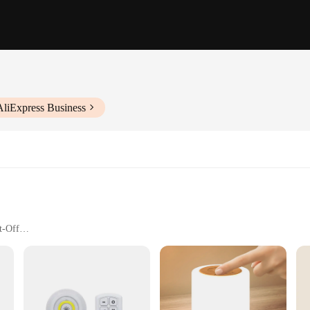
AliExpress Business
t-Off
gy
ter