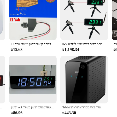
ng a blend of style and functionality in their living spaces. Designed with a mo
energy efficiency, making it an eco-friendly choice for your home or office. W
roviding a soft glow at pre-determined intervals. Whether you're looking to cre
 to your needs.
לייזר מהירות ריצה שעון לייזר 0-500m תקשורת אלחוטית 8 מ '8 מ' הוביל ביעילות הוביל מסלול טיימר עבור שימוש בחדר כושר
אוטומטי חשכה לשחר גן אור חיישן טיימר עבור 12V גן אורות שקיעה
טיימר חזותי בן 60 דקות עם אור לילה, טיימר ספירה לאחור, טיימר פומודור
tile tool that enhances your comfort and convenience. The USB charging capabili
 with a simple interface for setting the timer, ensuring that anyone can operate i
₪15.68
₪1,198.34
₪
or creating a relaxing atmosphere.
 versatile tool that can be used in various settings. It's perfect for creating a s
 In the office, it can serve as a subtle reminder of your workspace, enhancing p
elps you navigate your space without turning on the main lights, thus preservin
s night light is an essential accessory for your home or office.
Tablet למעלה קיר-רכוב רפואי כיתה אוויר מטהר למשרד ביתי מסחרי משתמש
שעון Wii תזמון רשת שעון אטומי דיוק גבוהה שעון אטומי שעון מעורר
אינץ '6 קצת הוביל תנועה תזמון תנועה 
₪86.96
₪443.30