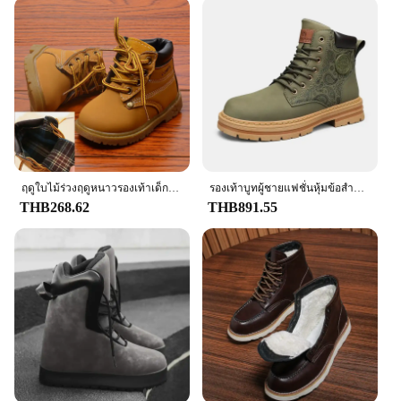
ฤดูใบไม้ร่วงฤดูหนาวรองเท้าเด็กเด็กวัยหัดเดินแฟชั่นรองเท้าเด็กรองเท้าเด็กผู้หญิงรองเท้าบู๊ตหิมะเด็กหญิง Plush รองเท้าแฟชั่นรองเท้าขนาด
รองเท้าบูทผู้ชายแฟชั่นหุ้มข้อสำหรับผู้ชายรองเท้าบูทหนังรองเท้าใส่เดินหุ้มข้อสูงลำลองลำลองสำหรับทุกวันแบรนด์หรูสีเหลือง
THB268.62
THB891.55