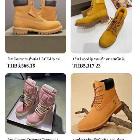
Shape or Size or Weight or Quantity: Available in
Multiple Sizes
Features:
**Unmatched Comfort and Durability**
The Timberland Men Work Slipon Clog is not just a
shoe; it's a statement of reliability and comfort.
Crafted from premium full-grain leather, these clogs
offer a supple feel that molds to your foot's shape,
ensuring all-day comfort. The easy-on design makes
สีเหลืองของแท้หนัง LACE-Up รองเท้าผู้หญิงฤดูหนาวกลางแจ้ง Cool FLAT Sole สีดํา Office Lady รอบแบนรองเท้าสบาย
เย็บ Lace-Up รองเท้าอบอุ่นสไตล์อังกฤษ Casual รองเท้ารอบ Toe คู่รองเท้าหนังวัวผู้หญิง Botines Cozy Patchwork ผู้ชาย zapatos
them a breeze to slip on, perfect for those on-the-go
THB3,366.16
THB5,317.23
moments. The durable, slip-resistant sole is
engineered to provide superior traction, making it
an ideal choice for work environments where safety
is paramount.
**Versatile and Practical**
These clogs are not just for work; they're versatile
enough to be worn in various settings. Whether
you're at the construction site, in the kitchen, or just
running errands, the Timberland Men Work Slipon
Clog is designed to keep up with your active