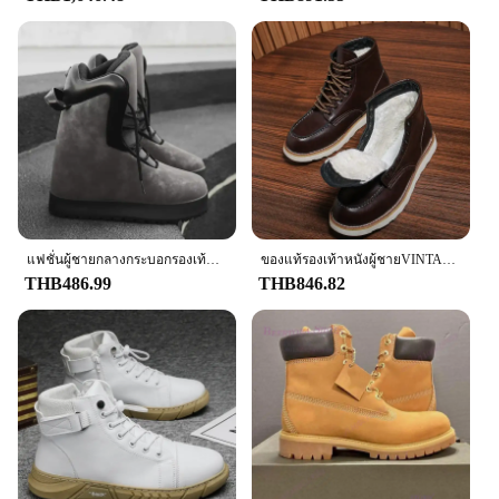
แฟชั่นผู้ชายกลางกระบอกรองเท้าบู๊ตหิมะผู้ชายรุ่นใหม่ Anti-SLIP รองเท้าผ้าฝ้ายฤดูหนาว WARM รองเท้ากลางแจ้งรองเท้าหิมะกันน้ํา
ของแท้รองเท้าหนังผู้ชายVINTAGEรองเท้าผู้หญิงคนรักรองเท้าสั้นผู้หญิงRhubarbรองเท้ารองเท้าผู้ชาย
THB486.99
THB846.82