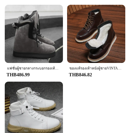
แฟชั่นผู้ชายกลางกระบอกรองเท้าบู๊ตหิมะผู้ชายรุ่นใหม่ Anti-SLIP รองเท้าผ้าฝ้ายฤดูหนาว WARM รองเท้ากลางแจ้งรองเท้าหิมะกันน้ํา
ของแท้รองเท้าหนังผู้ชายVINTAGEรองเท้าผู้หญิงคนรักรองเท้าสั้นผู้หญิงRhubarbรองเท้ารองเท้าผู้ชาย
THB486.99
THB846.82