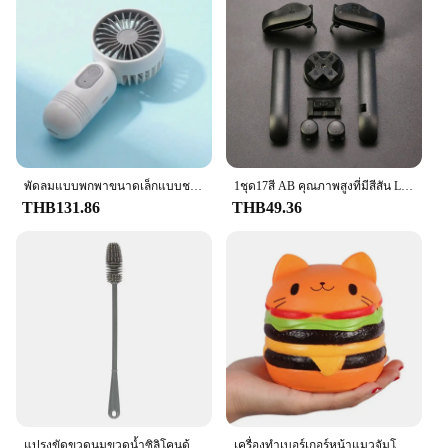
พัดลมแบบพกพาขนาดเล็กแบบชาร์จไฟได้ USB มี3ความเร็ว-น้ำหนักเบาพัดลมแบบมือถือ-เหมาะสำหรับสำนักงานกลางแจ้งการเดินทางและการตั้งแคมป์
1ชุด17สี AB คุณภาพสูงที่มีสีสัน L R ปุ่ม Keypads สำหรับ Gameboy Advance ปุ่มสำหรับ GBA D แผ่นปุ่มเปิดปิดปุ่ม
THB131.86
THB49.36
แปรงขัดขวดนมขวดน้ำซิลิโคนด้ามจับยาวอุปกรณ์ทำความสะอาดในครัว
เครื่องทำเบอร์เกอร์หน้าแมวจัมโบ้ขนมปังจำลอง PU มีกลิ่นหอมของเล่นบีบคลายเครียดของเล่นสำหรับเด็กทารกของขวัญคริสต์มาส Relief