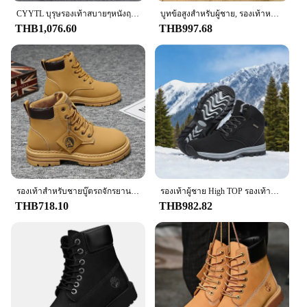
a perfect fit for every wearer. With their durable
construction and timeless style, these clogs are a
CYYTL บุรุษรองเท้าสบายๆหนังฤดูหนาวรองเท้าเชลซีคาวบอยยุทธวิธีเดินป่ากลางแจ้ง Designer Luxury เทนนิสข้อเท้ารองเท้าผ้าใบ
บูทข้อสูงสำหรับผู้ชาย, รองเท้าหนังของผู้หญิงที่มีคุณภาพสูงรองเท้าผ้าใบกลางแจ้งแฟชั่นบูทหุ้มข้อกันลื่นสำหรับคู่รัก
smart investment for anyone looking for a reliable
THB1,076.60
THB997.68
and stylish footwear option.
รองเท้าสําหรับชายบู๊ตรถจักรยานยนต์บุรุษรองเท้ารองเท้าผ้าใบผู้ชายต้นฉบับ Man เสนอจัดส่งฟรีทหาร Coturnos Timberlands รองเท้า
รองเท้าผู้ชาย High TOP รองเท้าหนังผู้ชายรองเท้าแฟชั่นฤดูหนาว Plush WARM รองเท้ารองเท้าผ้าใบกลางแจ้ง Lace Up ข้อเท้าลื่นรองเท้าชาย
THB718.10
THB982.82