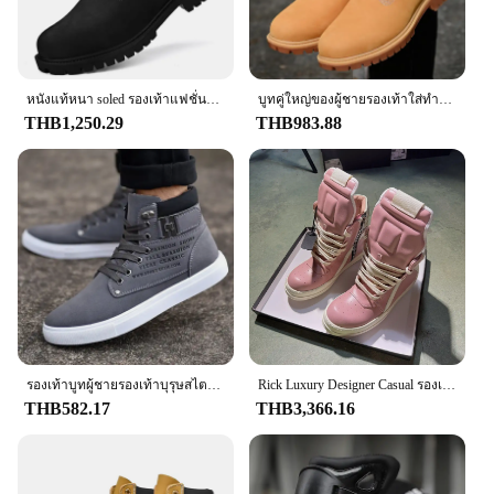
หนังแท้หนา soled รองเท้าแฟชั่นใหม่ผู้ชายและผู้หญิงสไตล์อังกฤษสีเหลืองรองเท้า anti slip workwear รองเท้าหนังรองเท้า
บูทคู่ใหญ่ของผู้ชายรองเท้าใส่ทำงานกันลื่นสำหรับผู้หญิงระบายอากาศได้ดีและอบอุ่นสบายๆ
THB1,250.29
THB983.88
รองเท้าบูทผู้ชายรองเท้าบุรุษสไตล์เกาหลีแบบใหม่ส้นสูงรองเท้าสเก็ตบอร์ดแพลตฟอร์มย้อนยุครองเท้าลำลองผูกเชือกรองเท้าผู้ชายแฟชั่น2025
Rick Luxury Designer Casual รองเท้าผู้ชาย Owens ของแท้หนังผู้หญิงคุณภาพสูงซิป Owens จริงน้ําแข็งสีชมพูรองเท้าผ้าใบผู้หญิง
THB582.17
THB3,366.16