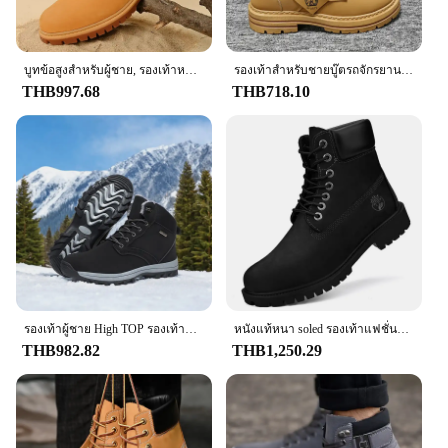
comfort, style, and durability.
บูทข้อสูงสำหรับผู้ชาย, รองเท้าหนังของผู้หญิงที่มีคุณภาพสูงรองเท้าผ้าใบกลางแจ้งแฟชั่นบูทหุ้มข้อกันลื่นสำหรับคู่รัก
รองเท้าสําหรับชายบู๊ตรถจักรยานยนต์บุรุษรองเท้ารองเท้าผ้าใบผู้ชายต้นฉบับ Man เสนอจัดส่งฟรีทหาร Coturnos Timberlands รองเท้า
THB997.68
THB718.10
รองเท้าผู้ชาย High TOP รองเท้าหนังผู้ชายรองเท้าแฟชั่นฤดูหนาว Plush WARM รองเท้ารองเท้าผ้าใบกลางแจ้ง Lace Up ข้อเท้าลื่นรองเท้าชาย
หนังแท้หนา soled รองเท้าแฟชั่นใหม่ผู้ชายและผู้หญิงสไตล์อังกฤษสีเหลืองรองเท้า anti slip workwear รองเท้าหนังรองเท้า
THB982.82
THB1,250.29