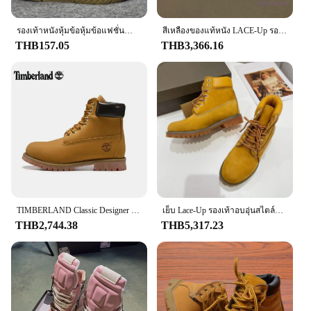
รองเท้าหนังหุ้มข้อหุ้มข้อแฟชั่นสำหรับผู้ชายรองเท้าบูทสำหรับขี่มอเตอร์ไซค์รองเท้าบูทฤดูหนาวรองเท้าผู้ชายแบบผูกเชือกสำหรับฤดูใบไม้ผลิ
สีเหลืองของแท้หนัง LACE-Up รองเท้าผู้หญิงฤดูหนาวกลางแจ้ง Cool FLAT Sole สีดํา Office Lady รอบแบนรองเท้าสบาย
THB157.05
THB3,366.16
TIMBERLAND Classic Designer ข้อเท้าแพลตฟอร์มรองเท้าบุรุษสตรีรองเท้า Boot สําหรับคาวบอยเดินป่าทํางานรองเท้าบู๊ตรถจักรยานยนต์ Martin รองเท้า
เย็บ Lace-Up รองเท้าอบอุ่นสไตล์อังกฤษ Casual รองเท้ารอบ Toe คู่รองเท้าหนังวัวผู้หญิง Botines Cozy Patchwork ผู้ชาย zapatos
THB2,744.38
THB5,317.23