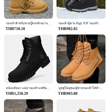
built to last.
**Versatile and Practical**
The Timberland Men Work Slipon Clog is not just a
fashion statement; it's a practical choice for men
รองเท้าสําหรับชายบู๊ตรถจักรยานยนต์บุรุษรองเท้ารองเท้าผ้าใบผู้ชายต้นฉบับ Man เสนอจัดส่งฟรีทหาร Coturnos Timberlands รองเท้า
รองเท้าผู้ชาย High TOP รองเท้าหนังผู้ชายรองเท้าแฟชั่นฤดูหนาว Plush WARM รองเท้ารองเท้าผ้าใบกลางแจ้ง Lace Up ข้อเท้าลื่นรองเท้าชาย
who demand versatility in their footwear. The oil-
THB718.10
THB982.82
resistant and slip-resistant properties make these
clogs suitable for a variety of environments, from
the workshop to the kitchen. The lightweight
construction and comfortable fit make them an ideal
choice for long hours on your feet. The clogs are
available in a range of sizes, ensuring a perfect fit
for every foot.
**Versatile Usage and Easy Maintenance**
These clogs are not just for work; they're a staple
for any man's wardrobe. The sleek design makes
them suitable for casual outings, while the robust
หนังแท้หนา soled รองเท้าแฟชั่นใหม่ผู้ชายและผู้หญิงสไตล์อังกฤษสีเหลืองรองเท้า anti slip workwear รองเท้าหนังรองเท้า
บูทคู่ใหญ่ของผู้ชายรองเท้าใส่ทำงานกันลื่นสำหรับผู้หญิงระบายอากาศได้ดีและอบอุ่นสบายๆ
construction ensures they can withstand the
THB1,250.29
THB983.88
demands of daily wear. The ease of maintenance
means that keeping them looking fresh and clean is
a breeze. Whether you're a vendor, supplier, or