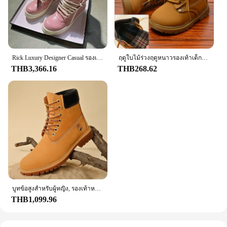
Rick Luxury Designer Casual รองเท้าผู้ชาย Owens ของแท้หนังผู้หญิงคุณภาพสูงซิป Owens จริงน้ําแข็งสีชมพูรองเท้าผ้าใบผู้หญิง
ฤดูใบไม้ร่วงฤดูหนาวรองเท้าเด็กเด็กวัยหัดเดินแฟชั่นรองเท้าเด็กรองเท้าเด็กผู้หญิงรองเท้าบู๊ตหิมะเด็กหญิง Plush รองเท้าแฟชั่นรองเท้าขนาด
THB3,366.16
THB268.62
บูทข้อสูงสำหรับผู้หญิง, รองเท้าหนังของผู้หญิงที่มีคุณภาพสูงรองเท้าผ้าใบกลางแจ้งแฟชั่นรองเท้าคู่ผูกเชือกรองเท้าบูทหุ้มข้อกันลื่นสำหรับผู้ชาย
THB1,099.96