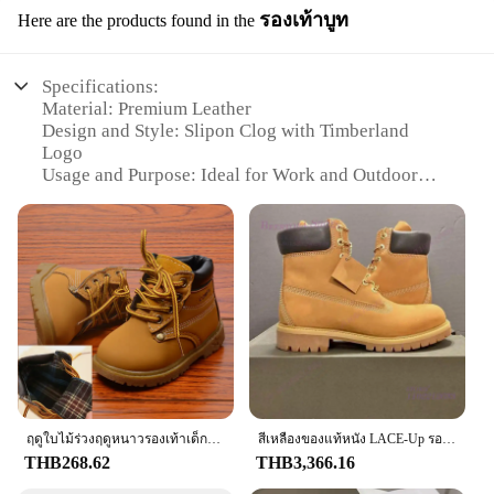
รองเท้าบูท
Here are the products found in the
Specifications:
Material: Premium Leather
Design and Style: Slipon Clog with Timberland
Logo
Usage and Purpose: Ideal for Work and Outdoor
Activities
Performance and Property: Durable and
Comfortable
Parts and Accessories: Non-Slip Sole for Stability
Size and Fit: Available in Various Sizes to
Accommodate Different Foot Types
Features:
|Wholesale|Vendors|
**Unmatched Durability and Comfort**
Crafted from premium leather, the Timberland Men
ฤดูใบไม้ร่วงฤดูหนาวรองเท้าเด็กเด็กวัยหัดเดินแฟชั่นรองเท้าเด็กรองเท้าเด็กผู้หญิงรองเท้าบู๊ตหิมะเด็กหญิง Plush รองเท้าแฟชั่นรองเท้าขนาด
สีเหลืองของแท้หนัง LACE-Up รองเท้าผู้หญิงฤดูหนาวกลางแจ้ง Cool FLAT Sole สีดํา Office Lady รอบแบนรองเท้าสบาย
Work Slipon Clog is designed to withstand the
THB268.62
THB3,366.16
rigors of daily wear while providing unparalleled