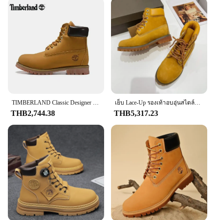
comfort. The slipon design ensures a quick and easy
on and off, making it perfect for those who are
always on the move. The non-slip sole offers
superior stability, reducing the risk of slips and
falls, which is essential for safety in various work
environments.
**Versatile and Stylish**
Not only are these clogs an excellent choice for
work, but they also transition seamlessly into casual
settings. The sleek design and stylish Timberland
TIMBERLAND Classic Designer ข้อเท้าแพลตฟอร์มรองเท้าบุรุษสตรีรองเท้า Boot สําหรับคาวบอยเดินป่าทํางานรองเท้าบู๊ตรถจักรยานยนต์ Martin รองเท้า
เย็บ Lace-Up รองเท้าอบอุ่นสไตล์อังกฤษ Casual รองเท้ารอบ Toe คู่รองเท้าหนังวัวผู้หญิง Botines Cozy Patchwork ผู้ชาย zapatos
logo make them a versatile addition to any
THB2,744.38
THB5,317.23
wardrobe. Whether you're heading to a construction
site or meeting friends for a casual outing, these
clogs will keep you looking professional and
feeling comfortable.
**Adaptable and Reliable**
The Timberland Men Work Slipon Clog is a
testament to the brand's commitment to quality and
reliability. The clogs are available in a range of
sizes to accommodate different foot types, ensuring