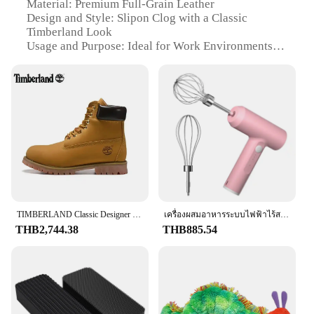
Material: Premium Full-Grain Leather
Design and Style: Slipon Clog with a Classic
Timberland Look
Usage and Purpose: Ideal for Work Environments
Performance and Property: Durable and Slip-
Resistant
Shape or Size or Weight or Quantity: Standard Sizes
Available
Parts and Accessories: Includes a Cushioned Insole
for Comfort
Features:
|Wholesale|Vendors|
**Comfort and Durability**
The Timberland Men Work Slipon Clog is crafted
TIMBERLAND Classic Designer ข้อเท้าแพลตฟอร์มรองเท้าบุรุษสตรีรองเท้า Boot สําหรับคาวบอยเดินป่าทํางานรองเท้าบู๊ตรถจักรยานยนต์ Martin รองเท้า
เครื่องผสมอาหารระบบไฟฟ้าไร้สาย1ชิ้นเครื่องตีไข่3สปีดแบบพกพาเครื่องผสมแป้งเค้กอุปกรณ์ในครัว
from premium full-grain leather, ensuring a durable
THB2,744.38
THB885.54
and long-lasting shoe that can withstand the rigors
of a work environment. The slip-resistant outsole
provides reliable traction on slippery surfaces,
reducing the risk of accidents. The cushioned insole
offers comfort throughout the day, making it a
perfect choice for those who spend long hours on