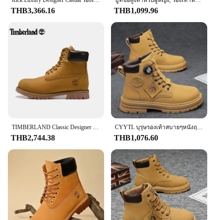
lifestyle. The clogs' lightweight construction and
Rick Luxury Designer Casual รองเท้าผู้ชาย Owens ของแท้หนังผู้หญิงคุณภาพสูงซิป Owens จริงน้ําแข็งสีชมพูรองเท้าผ้าใบผู้หญิง
บูทข้อสูงสำหรับผู้หญิง, รองเท้าหนังของผู้หญิงที่มีคุณภาพสูงรองเท้าผ้าใบกลางแจ้งแฟชั่นรองเท้าคู่ผูกเชือกรองเท้าบูทหุ้มข้อกันลื่นสำหรับผู้ชาย
slip-on design make them a practical choice for
THB3,366.16
THB1,099.96
both men and women who value convenience and
style.
**Adaptable and Stylish**
The Timberland Men Work Slipon Clog is not just
about functionality; it's also about style. The sleek
design and rugged aesthetic make it a perfect
addition to any wardrobe. The clogs' neutral color
palette ensures they blend seamlessly with various
outfits, making them a versatile choice for both
professional and casual settings. The clogs are
available in multiple sizes, ensuring a perfect fit for
TIMBERLAND Classic Designer ข้อเท้าแพลตฟอร์มรองเท้าบุรุษสตรีรองเท้า Boot สําหรับคาวบอยเดินป่าทํางานรองเท้าบู๊ตรถจักรยานยนต์ Martin รองเท้า
CYYTL บุรุษรองเท้าสบายๆหนังฤดูหนาวรองเท้าเชลซีคาวบอยยุทธวิธีเดินป่ากลางแจ้ง Designer Luxury เทนนิสข้อเท้ารองเท้าผ้าใบ
every foot.
THB2,744.38
THB1,076.60
As a wholesale vendor or supplier, these clogs are
an excellent choice for those looking to offer high-
quality, durable footwear to their customers. The
sets are available for sale, providing an affordable
option for those seeking reliable work footwear.
With the Timberland Men Work Slipon Clog, you
can ensure your customers receive the best in