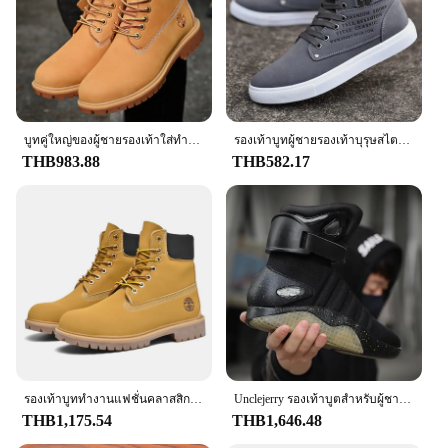
บูทคู่ใหญ่ของผู้ชายรองเท้าใส่ทำงานกันลื่นสำหรับผู้หญิงระบายอากาศได้ดีและอบอุ่นสบายๆ
รองเท้าบูทผู้ชายรองเท้าบุรุษสไตล์เกาหลีแบบใหม่ส้นสูงรองเท้าสเก็ตบอร์ดแพลตฟอร์มย้อนยุครองเท้าลำลองผูกเชือกรองเท้าผู้ชายแฟชั่น2025
THB983.88
THB582.17
รองเท้าบูททำงานแฟชั่นคลาสสิกสีน้ำตาลรองเท้าบูทหุ้มข้อหนังคุณภาพสูงสำหรับผู้ชายผู้หญิงไซส์46รองเท้าบูทแพลตฟอร์มผูกเชือกสำหรับผู้ชาย
Unclejerry รองเท้าบูตสำหรับผู้ชาย, รองเท้าไฟ LED ชาร์จ USB สำหรับผู้ใหญ่พร้อมรีโมตควบคุมสำหรับผู้ชายและผู้หญิงสำหรับงานปาร์ตี้ MAG 2024
THB1,175.54
THB1,646.48