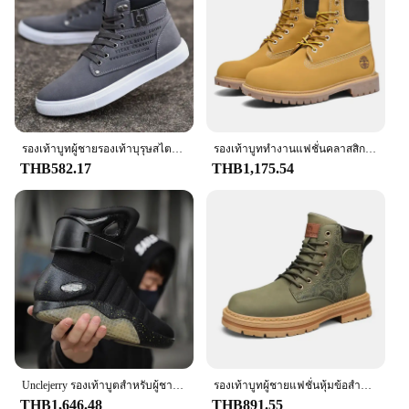
simply looking for a reliable pair of clogs for sale,
the Timberland Men Work Slipon Clog is an
excellent choice that combines durability, comfort,
and style.
รองเท้าบูทผู้ชายรองเท้าบุรุษสไตล์เกาหลีแบบใหม่ส้นสูงรองเท้าสเก็ตบอร์ดแพลตฟอร์มย้อนยุครองเท้าลำลองผูกเชือกรองเท้าผู้ชายแฟชั่น2025
รองเท้าบูททำงานแฟชั่นคลาสสิกสีน้ำตาลรองเท้าบูทหุ้มข้อหนังคุณภาพสูงสำหรับผู้ชายผู้หญิงไซส์46รองเท้าบูทแพลตฟอร์มผูกเชือกสำหรับผู้ชาย
THB582.17
THB1,175.54
Unclejerry รองเท้าบูตสำหรับผู้ชาย, รองเท้าไฟ LED ชาร์จ USB สำหรับผู้ใหญ่พร้อมรีโมตควบคุมสำหรับผู้ชายและผู้หญิงสำหรับงานปาร์ตี้ MAG 2024
รองเท้าบูทผู้ชายแฟชั่นหุ้มข้อสำหรับผู้ชายรองเท้าบูทหนังรองเท้าใส่เดินหุ้มข้อสูงลำลองลำลองสำหรับทุกวันแบรนด์หรูสีเหลือง
THB1,646.48
THB891.55