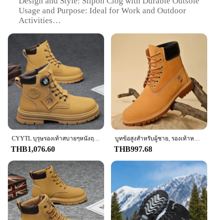
Design and Style: Slipon Clog with Durable Outsole
Usage and Purpose: Ideal for Work and Outdoor
Activities
Performance and Property: Oil-Resistant and Slip-
Resistant
Parts and Accessories: Includes Removable Insole
for Comfort
Applicable People: Men seeking durable,
comfortable footwear
Features:
|Wholesale|
**Durable Construction and Comfort**
Crafted from premium leather, the Timberland Men
CYYTL บุรุษรองเท้าสบายๆหนังฤดูหนาวรองเท้าเชลซีคาวบอยยุทธวิธีเดินป่ากลางแจ้ง Designer Luxury เทนนิสข้อเท้ารองเท้าผ้าใบ
บูทข้อสูงสำหรับผู้ชาย, รองเท้าหนังของผู้หญิงที่มีคุณภาพสูงรองเท้าผ้าใบกลางแจ้งแฟชั่นบูทหุ้มข้อกันลื่นสำหรับคู่รัก
Work Slipon Clog offers a blend of durability and
THB1,076.60
THB997.68
comfort. The slip-on design ensures a hassle-free
wear, while the durable outsole is designed to
withstand the rigors of daily wear and tear. The
inclusion of a removable insole provides additional
comfort, allowing for customization to suit
individual preferences. Whether you're on the job
site or enjoying outdoor activities, these clogs are