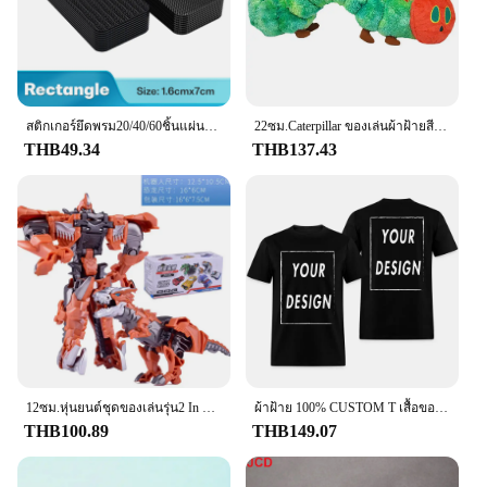
their feet.
**Versatile and Functional**
Designed with functionality in mind, these clogs are
not just a fashion statement but a practical solution
for various work scenarios. The slip-on design
สติกเกอร์ยึดพรม20/40/60ชิ้นแผ่นติดสองด้านมีกาวสูงพรมปูพื้นรถบ้านพรมเท้าแผ่นปะกันลื่นยึดเทป
22ซม.Caterpillar ของเล่นผ้าฝ้ายสีเขียว Caterpillar Plush ตุ๊กตาสัตว์น่ารัก Hungry ของขวัญสร้างสรรค์สำหรับเด็กตกแต่งบ้าน
allows for quick and easy wear, making it an ideal
THB49.34
THB137.43
choice for those who value efficiency. The classic
Timberland look pairs well with a variety of work
attire, making it a versatile addition to any
professional wardrobe.
**Support and Reliability**
Timberland is known for its commitment to quality,
and these men's work slipon clogs are no exception.
The shoes are designed to support the hardworking
individual, providing the stability and reliability
needed in various work environments. Whether
you're a construction worker, a chef, or someone
12ซม.หุ่นยนต์ชุดของเล่นรุ่น2 In 1 One Step รุ่น Deformed รถของเล่นสำหรับของขวัญเด็ก
ผ้าฝ้าย 100% CUSTOM T เสื้อของคุณออกแบบโลโก้ข้อความ EU ขนาดสําหรับผู้ชายและผู้หญิงด้านหน้ากลับทั้งสองด้านส่วนบุคคล TShirt
who spends a lot of time on their feet, these clogs
THB100.89
THB149.07
are built to keep up with your active lifestyle.