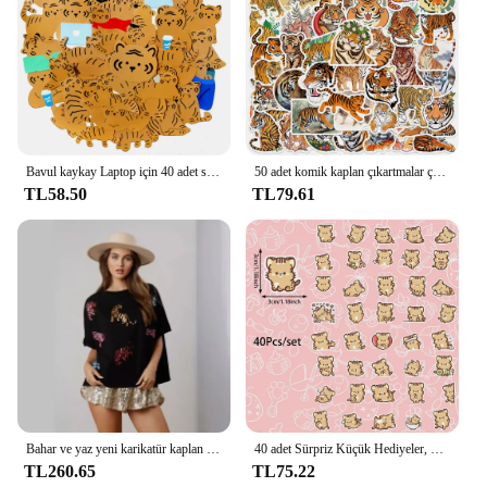
Bavul kaykay Laptop için 40 adet sevimli kaplan çıkartmalar bagaj buzdolabı telefonu araba Styling DIY çıkartması pegatstickers
50 adet komik kaplan çıkartmalar çocuklar için sevimli karikatür hayvanlar çıkartmaları dizüstü bagaj kaykay bisiklet karalama defteri çocuk oyuncağı Sticker
TL58.50
TL79.61
Bahar ve yaz yeni karikatür kaplan pullu üst rahat gevşek kısa kollu T-Shirt siyah beyaz kişiselleştirilmiş sokak kadın giyim
40 adet Sürpriz Küçük Hediyeler, Küçük Taş Kaplan Çıkartmaları Her Türlü Ürünler İçin Kullanılabilir Dekorasyon, Kendinden Yapıştırma, Parti Hediyeleri
TL260.65
TL75.22