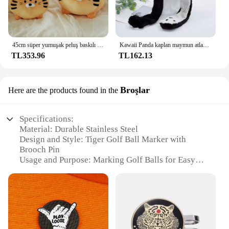
45cm süper yumuşak peluş baskılı yağ yuvarlak kaplan oyuncak dolması kaplan desen atmak yastık Zebra çizgili domuz atmak yastık yatak yastık
Kawaii Panda kaplan maymun atlama Up kap hayvan şekli peluş kulak hareketli şapka kurbağa domuz fil yumuşak peluş şapka oyuncaklar komik oyuncaklar
TL353.96
TL162.13
Broşlar
Here are the products found in the
Specifications:
Material: Durable Stainless Steel
Design and Style: Tiger Golf Ball Marker with
Brooch Pin
Usage and Purpose: Marking Golf Balls for Easy
Identification
Type and Category: Golf Accessories
Performance and Property: Weather-Resistant,
Long-Lasting
Quantity: Available in Sets