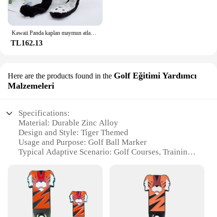
Kawaii Panda kaplan maymun atlama Up kap hayvan şekli peluş kulak hareketli şapka kurbağa domuz fil yumuşak peluş şapka oyuncaklar komik oyuncaklar
TL162.13
Golf Eğitimi Yardımcı
Here are the products found in the
Malzemeleri
Specifications:
Material: Durable Zinc Alloy
Design and Style: Tiger Themed
Usage and Purpose: Golf Ball Marker
Typical Adaptive Scenario: Golf Courses, Training
Sessions
Shape or Size or Weight or Quantity: Compact and
Lightweight
Performance and Property: Highly Visible, Easy to
Attach