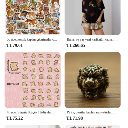
50 adet komik kaplan çıkartmalar çocuklar için sevimli karikatür hayvanlar çıkartmaları dizüstü bagaj kaykay bisiklet karalama defteri çocuk oyuncağı Sticker
Bahar ve yaz yeni karikatür kaplan pullu üst rahat gevşek kısa kollu T-Shirt siyah beyaz kişiselleştirilmiş sokak kadın giyim
TL79.61
TL260.65
40 adet Sürpriz Küçük Hediyeler, Küçük Taş Kaplan Çıkartmaları Her Türlü Ürünler İçin Kullanılabilir Dekorasyon, Kendinden Yapıştırma, Parti Hediyeleri
Pirinç otoriter kaplan minyatürleri kolye bagaj aksesuarları hediyeler çanta aksesuarları ev aksesuarları dekoratif figürler
TL75.22
TL71.98