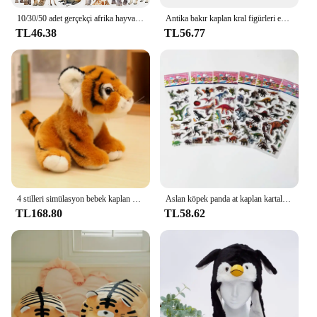
10/30/50 adet gerçekçi afrika hayvanlar çıkartmalar kaplanlar leoparlar filler DIY seyahat bagaj buzdolabı dizüstü Graffiti Sticker çocuklar
Antika bakır kaplan kral figürleri ev dekor aksesuarları Vintage pirinç hayvan dağ süsler masa süslemeleri
TL46.38
TL56.77
4 stilleri simülasyon bebek kaplan peluş oyuncak dolması yumuşak vahşi hayvan orman kaplan yastık bebekler çocuklar için erkek doğum günü hediyeleri Valentin
Aslan köpek panda at kaplan kartal Hippo fil Sticker ile 6 adet hayvan koleksiyonu çıkartmalar Doodle oyuncaklar çocuklar Gifs
TL168.80
TL58.62