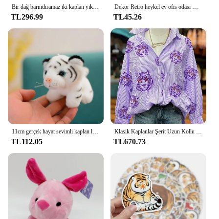
Bir dağ barındıramaz iki kaplan yıkmak What'S Bloeking zihninizi erkekler's Tees pamuk Tshirt gevşek Retro Tops
Dekor Retro heykel ev ofis odası masaüstü dekorasyon hediye Diy kaplan döküm hayvan heykelcik soyut geometrik tarzı Metal
TL296.99
TL45.26
11cm gerçek hayat sevimli kaplan leopar peluş kolye oyuncaklar doldurulmuş orman hayvan bebek anahtar zincirleri çocuk çocuk karikatür doğum günü hediyesi
Klasik Kaplanlar Şerit Uzun Kollu Üst Kadın Oyun Gömlek
TL112.05
TL670.73