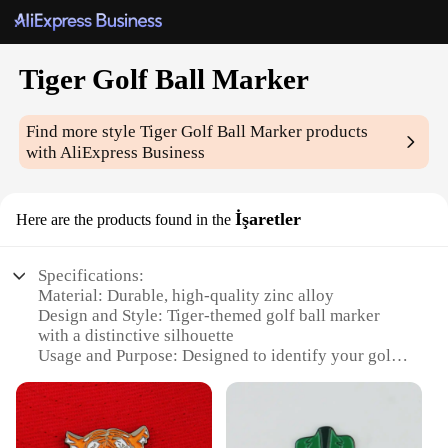
Tiger Golf Ball Marker
Find more style
Tiger Golf Ball Marker
products
with AliExpress Business
İşaretler
Here are the products found in the
Specifications:
Material: Durable, high-quality zinc alloy
Design and Style: Tiger-themed golf ball marker
with a distinctive silhouette
Usage and Purpose: Designed to identify your golf
ball on the course
Performance and Property: Magnetic feature
ensures the marker stays securely in place
Quantity: Available in sets of 1, 3, or 5 pieces