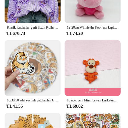
Klasik Kaplanlar Şerit Uzun Kollu Üst Kadın Oyun Gömlek
12-20cm Winnie the Pooh ayı kaplan domuz Anime sevimli karikatür peluş bebekler oyuncaklar anahtarlık kolye odası dekorasyon çocuklar için doğum günü hediyesi
TL670.73
TL74.20
10/30/50 adet sevimli yağ kaplan Graffiti su geçirmez etiket dekorasyon bisiklet bavul dizüstü hediye PVC kaplan Sticker toptan
10 adet yeni Mini Kawaii karikatür hayvan küçük ayı küçük kaplan oyuncak reçine karalama defteri Diy takı saç klipler süs aksesuarları
TL41.55
TL69.02