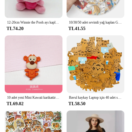
12-20cm Winnie the Pooh ayı kaplan domuz Anime sevimli karikatür peluş bebekler oyuncaklar anahtarlık kolye odası dekorasyon çocuklar için doğum günü hediyesi
10/30/50 adet sevimli yağ kaplan Graffiti su geçirmez etiket dekorasyon bisiklet bavul dizüstü hediye PVC kaplan Sticker toptan
TL74.20
TL41.55
10 adet yeni Mini Kawaii karikatür hayvan küçük ayı küçük kaplan oyuncak reçine karalama defteri Diy takı saç klipler süs aksesuarları
Bavul kaykay Laptop için 40 adet sevimli kaplan çıkartmalar bagaj buzdolabı telefonu araba Styling DIY çıkartması pegatstickers
TL69.02
TL58.50