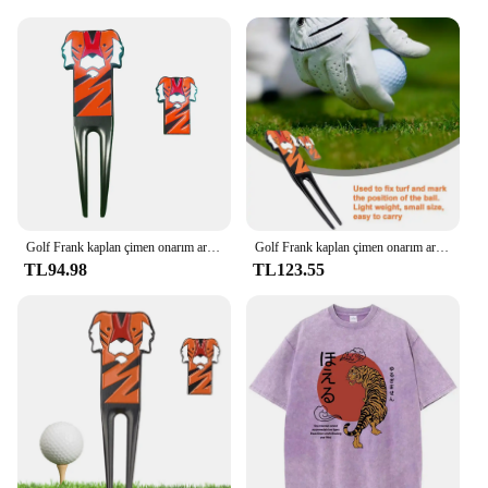
Golf Frank kaplan çimen onarım aracı 1 çimen aracı 1 Golf topu işaretleyici Anti-Scratch karikatür kaplan desen Golf sahası tamircisi Divot
Golf Frank kaplan çimen onarım aracı 1 çimen aracı 1 Golf topu işaretleyici anti-çizik karikatür kaplan desen Golf Pitch tamircisi Divot
TL94.98
TL123.55