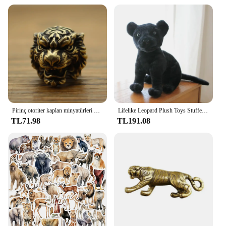
Pirinç otoriter kaplan minyatürleri kolye bagaj aksesuarları hediyeler çanta aksesuarları ev aksesuarları dekoratif figürler
Lifelike Leopard Plush Toys Stuffed Soft Wild Animal Doll Snow Panther White Tiger Pillow Children Kids Birthday Gift
TL71.98
TL191.08