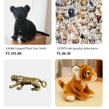
Lifelike Leopard Plush Toys Stuffed Soft Wild Animal Doll Snow Panther White Tiger Pillow Children Kids Birthday Gift
10/30/50 adet gerçekçi afrika hayvanlar çıkartmalar kaplanlar leoparlar filler DIY seyahat bagaj buzdolabı dizüstü Graffiti Sticker çocuklar
TL191.08
TL46.38