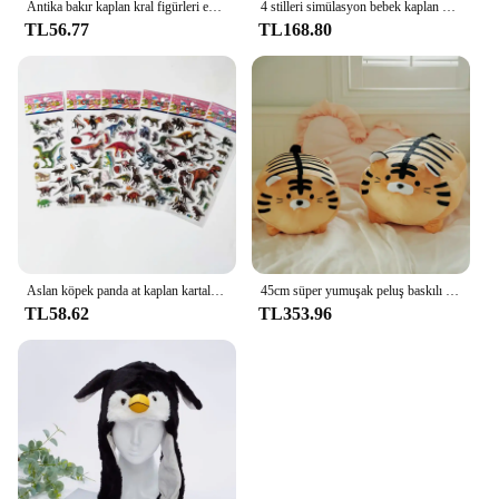
Antika bakır kaplan kral figürleri ev dekor aksesuarları Vintage pirinç hayvan dağ süsler masa süslemeleri
4 stilleri simülasyon bebek kaplan peluş oyuncak dolması yumuşak vahşi hayvan orman kaplan yastık bebekler çocuklar için erkek doğum günü hediyeleri Valentin
TL56.77
TL168.80
Aslan köpek panda at kaplan kartal Hippo fil Sticker ile 6 adet hayvan koleksiyonu çıkartmalar Doodle oyuncaklar çocuklar Gifs
45cm süper yumuşak peluş baskılı yağ yuvarlak kaplan oyuncak dolması kaplan desen atmak yastık Zebra çizgili domuz atmak yastık yatak yastık
TL58.62
TL353.96