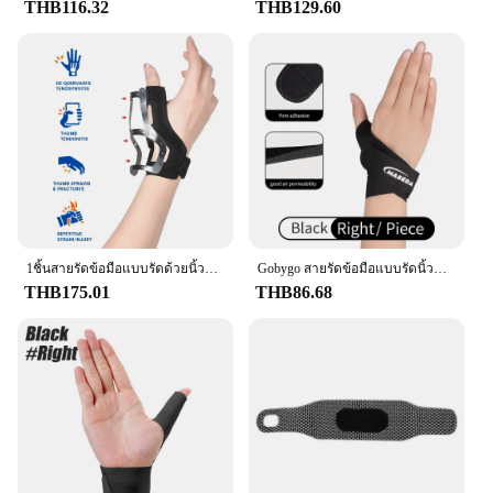
THB116.32
THB129.60
1ชิ้นสายรัดข้อมือแบบรัดด้วยนิ้วโป้งทำให้มั่นคงผู้หญิงผู้ชายเอ็นอักเสบเฝือกนิ้ว
Gobygo สายรัดข้อมือแบบรัดนิ้วแบบบางพิเศษเอ็นกล้ามเนื้ออักเสบ carpal อุปกรณ์พยุงเล่นกีฬาบาสเกตบอล
THB175.01
THB86.68