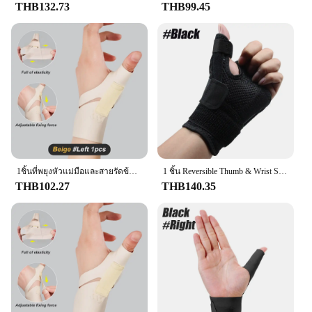
THB132.73
THB99.45
1ชิ้นที่พยุงหัวแม่มือและสายรัดข้อมือซ้ายขวาสำหรับผู้หญิง & ผู้ชาย Spica splint ตัวรัดนิ้วหัวแม่มือ CMC พร้อมปลอกพยุงนิ้วหัวแม่มือสำหรับโรคข้ออักเสบ
1 ชิ้น Reversible Thumb & Wrist Stabilizer Splint สําหรับ BlackBerry Thumb, Trigger Finger, บรรเทาอาการปวด, โรคข้ออักเสบ, Tendonitis, Sprained
THB102.27
THB140.35