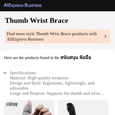
Thumb Wrist Brace
Find more style
Thumb Wrist Brace
products with
AliExpress Business
สนับสนุน ข้อมือ
Here are the products found in the
Specifications:
Material: High-quality neoprene
Design and Style: Ergonomic, lightweight, and
adjustable
Usage and Purpose: Supports the thumb and wrist,
reducing strain and injury
Typical Adaptive Scenario: Ideal for individuals
with repetitive strain injuries, arthritis, or carpal
tunnel syndrome