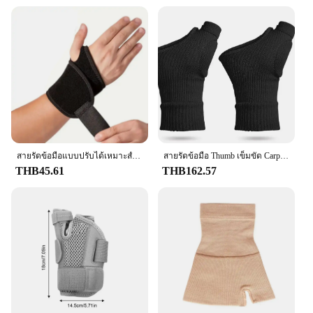
This thumb wrist brace is not just a piece of medical
equipment; it's a versatile accessory that adapts to
your lifestyle. The adjustable straps allow for a
customizable fit, ensuring that the brace remains
comfortable throughout the day. Its lightweight
construction makes it suitable for both men and
women, making it a go-to accessory for a wide
range of activities, from typing at work to gaming at
home or engaging in manual labor tasks.
**Durable and Easy to Maintain**
Crafted with durability in mind, the Thumb Wrist
สายรัดข้อมือแบบปรับได้เหมาะสําหรับสตรีและผู้ชายสายรัดพยุงมือ Carpal อุโมงค์รั้งฟิตเนสเหมาะสําหรับทั้งขวามือซ้าย
สายรัดข้อมือ Thumb เข็มขัด Carpal อุโมงค์มือข้อมือรองรับสายรัดข้อมือกอล์ฟ Tenosynovitis ถุงมือข้ออักเสบ
Brace is designed to withstand the rigors of daily
THB45.61
THB162.57
wear. The breathable neoprene material ensures that
your skin stays cool and dry, even during extended
use. Plus, the brace is washable, making it easy to
maintain hygiene and prolong its lifespan. This
thumb wrist brace is not just a product; it's an
investment in your comfort and well-being.