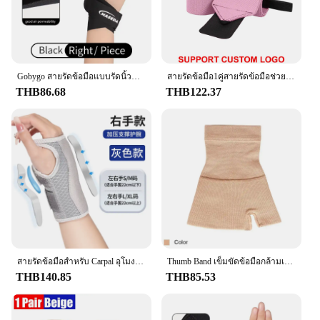
Gobygo สายรัดข้อมือแบบรัดนิ้วแบบบางพิเศษเอ็นกล้ามเนื้ออักเสบ carpal อุปกรณ์พยุงเล่นกีฬาบาสเกตบอล
สายรัดข้อมือ1คู่สายรัดข้อมือช่วยยกน้ำหนัก Training GYM ฟิตเนสปรับแต่งโลโก้ได้ตามต้องการ
THB86.68
THB122.37
สายรัดข้อมือสําหรับ Carpal อุโมงค์สนับสนุนรั้ง Splints มือสนับสนุนสําหรับโรคข้ออักเสบ Tendonitis Sprain การบาดเจ็บข้อมือ 1PC
Thumb Band เข็มขัดข้อมือกล้ามเนื้อสนับสนุนถุงมือสายรัดการบีบอัดแขน Sprains อาการปวดข้อ Tenosynovitis โรคข้ออักเสบถุงมือ
THB140.85
THB85.53