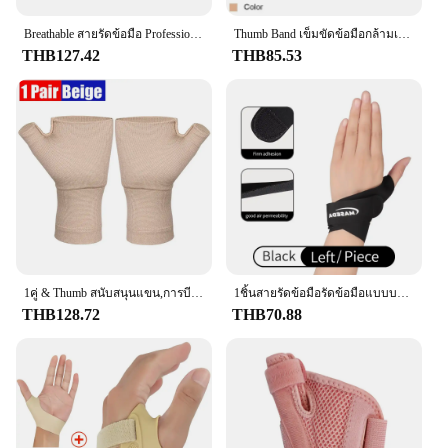
Breathable สายรัดข้อมือ Professional Splint สายรัดข้อมือ Protector Band โรคข้ออักเสบ Carpal อุโมงค์ Hand Sprain Tendinitis สายรัดข้อมือ
Thumb Band เข็มขัดข้อมือกล้ามเนื้อสนับสนุนถุงมือสายรัดการบีบอัดแขน Sprains อาการปวดข้อ Tenosynovitis โรคข้ออักเสบถุงมือ
THB127.42
THB85.53
1คู่ & Thumb สนับสนุนแขน,การบีบอัดข้ออักเสบถุงมือสำหรับอุโมงค์ Carpal,ข้อมือและความเมื่อยล้า,sprains,RSI, Tendonitis
1ชิ้นสายรัดข้อมือรัดข้อมือแบบบางเฉียบรองรับนิ้วหัวแม่มือสำหรับเอ็นอักเสบ, tenosynovitis, carpal tunnel arthritis
THB128.72
THB70.88