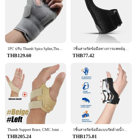
Shape or Size or Weight or Quantity: Single unit,
adjustable to fit various wrist sizes
Performance and Property: Breathable, moisture-
wicking fabric for comfort
Features:
|Wholesale|Vendors|
1PC ปรับ Thumb Spica Splint,Thumb Stabilizer สายรัดข้อมือสําหรับผู้ชายและผู้หญิง Carpal อุโมงค์โรคข้ออักเสบ,tenosynovitis
1ชิ้นสายรัดข้อมือทางการแพทย์อุปกรณ์ป้องกันมือเฝือกเหล็กอุปกรณ์ช่วย penyangga Jari ข้อมือป้องกันสำหรับโรคข้ออักเสบ carpal
**Optimal Support and Comfort**
THB129.60
THB77.42
The Thumb Wrist Brace is a revolutionary product
designed to provide targeted support to the thumb
and wrist, ensuring that you can carry out your daily
tasks with ease and without the fear of injury. Made
from premium neoprene, this brace offers a snug fit
that conforms to your wrist's natural contours,
providing a comfortable experience even during
prolonged use. Its lightweight design ensures that
you can wear it discreetly under clothing, making it
perfect for both personal and professional use.
**Versatile and Adjustable**
Thumb Support Brace, CMC Joint Stabilizer Orthosis, Spica Splint สําหรับโรคข้อเข่าเสื่อม, ความไม่มั่นคง, Tendonitis, บรรเทาอาการปวดข้ออักเสบ
1ชิ้นสายรัดข้อมือแบบรัดด้วยนิ้วโป้งทำให้มั่นคงผู้หญิงผู้ชายเอ็นอักเสบเฝือกนิ้ว
Understanding that everyone's needs are unique,
THB205.24
THB175.01