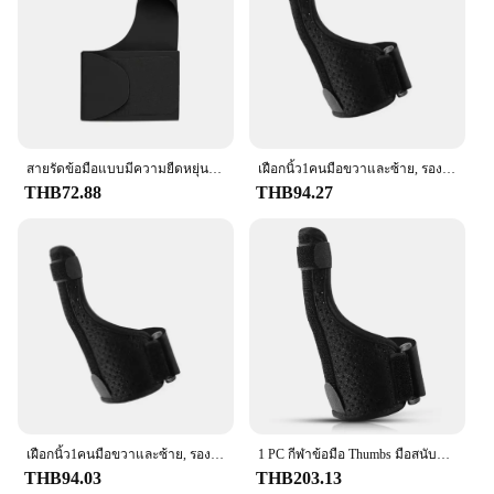
gaming, and manual labor
Shape or Size or Weight or Quantity: Lightweight,
easy-to-wear design with a comfortable fit
Performance and Property: Durable, breathable, and
washable for extended use
Features:
|Wholesale|Vendors|
สายรัดข้อมือแบบมีความยืดหยุ่นสูงระบายอากาศได้ดีอุปกรณ์พยุงข้อมือแบบนิ้วหัวแม่มือนุ่มป้องกันปลอกรัดสวมแขนสำหรับเอ็น
เฝือกนิ้ว1คนมือขวาและซ้าย, รองรับนิ้วหัวแม่มือพลิกกลับได้, ปลอกเอ็นสายรัดข้อมือปลอกนิ้วหัวแม่มือ
THB72.88
THB94.27
**Ergonomic Comfort and Support**
The Thumb Wrist Brace is meticulously crafted
from high-quality neoprene, ensuring a snug and
supportive fit for your thumb and wrist. The
ergonomic design is specifically tailored to provide
relief from pain, reduce inflammation, and promote
healing. Whether you're recovering from a sports
injury, dealing with repetitive strain, or simply
looking for additional support during daily
activities, this brace is designed to accommodate
your needs.
เฝือกนิ้ว1คนมือขวาและซ้าย, รองรับนิ้วหัวแม่มือพลิกกลับได้, ปลอกเอ็นสายรัดข้อมือปลอกนิ้วหัวแม่มือ
1 PC กีฬาข้อมือ Thumbs มือสนับสนุนการบีบอัด Finger Holder Protector BRACE แขนป้องกันป้องกันนิ้วมือ
**Versatile and Adaptable**
THB94.03
THB203.13