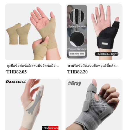
this Thumb Wrist Brace is engineered to be
adjustable, allowing you to customize the fit to your
specific wrist size. Whether you're at work,
engaging in sports, or simply performing everyday
activities, the brace's adjustability ensures that you
can find the perfect level of support without
compromising on comfort. Its breathable fabric
keeps your skin cool and dry, preventing moisture
buildup and ensuring that you can wear it for
extended periods without discomfort.
**Adaptable for Various Activities**
ถุงมือข้อต่อข้ออักเสบบีบอัดข้อมือ1คู่อุปกรณ์พยุงข้อมือระบายอากาศได้พร้อมแผ่นเจลสำหรับบาดเจ็บที่นิ้วหัวแม่มือ
สายรัดข้อมือแบบยืดหยุ่น1ชิ้นสำหรับบรรเทาเอ็นกล้ามเนื้ออักเสบอุปกรณ์ป้องกันปลอกนิ้วหัวแม่มือระบายอากาศเหมาะกับมือขวาและซ้าย
Designed for individuals who demand high-
THB82.05
THB82.20
performance gear, this Thumb Wrist Brace is not
just a supportive accessory but a versatile one. It's
an essential tool for those who engage in activities
that require repetitive hand movements, such as
typing, gaming, or crafting. Its ergonomic design is
also ideal for individuals with conditions like carpal
tunnel syndrome, arthritis, or repetitive strain
injuries, providing the necessary support to
alleviate pain and reduce the risk of further injury.
Whether you're a professional athlete, a craftsman,