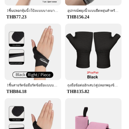
or someone who spends long hours at a desk, this
1ชิ้นปลอกหุ้มนิ้วโป้งแบบบางเบาที่ป้องกันข้อมือห่อที่ป้องกันข้อมือเคสโทรศัพท์กันกระแทกรัดป้องกันการเกิดการเคล็ดขัดยอก
อุปกรณ์พยุงนิ้วแบบยืดหยุ่นสำหรับป้องกันเอ็นกล้ามเนื้ออักเสบอุปกรณ์ป้องกันปลอกนิ้วหัวแม่มือระบายอากาศเหมาะกับมือขวาและซ้าย
Thumb Wrist Brace is your reliable companion for a
THB77.23
THB156.24
healthier, more comfortable experience.
1ชิ้นสายรัดข้อมือรัดข้อมือแบบบางเฉียบรองรับนิ้วหัวแม่มือสำหรับเอ็นอักเสบ, tenosynovitis, carpal tunnel arthritis
ถุงมือข้อต่ออักเสบ1คู่ปลอกพยุงข้อมือและนิ้วหัวแม่มือสำหรับทุกเพศเหมาะสำหรับอุโมงค์ carpal ปวดข้อมือและเมื่อยล้า
THB84.18
THB135.82