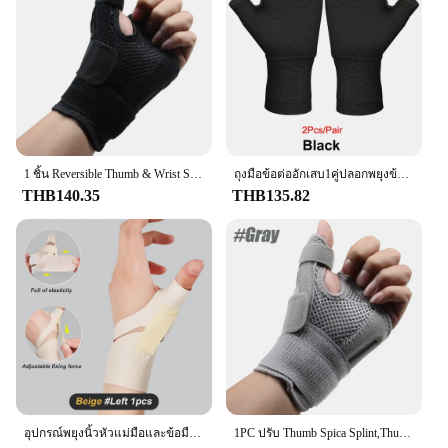
1 ชิ้น Reversible Thumb & Wrist Stabilizer Splint สําหรับ BlackBerry Thumb, Trigger Finger, บรรเทาอาการปวด, โรคข้ออักเสบ, Tendonitis, Sprained
ถุงมือข้อต่ออักเสบ1คู่ปลอกพยุงข้อมือและนิ้วหัวแม่มือสำหรับทุกเพศเหมาะสำหรับอุโมงค์ carpal ปวดข้อมือและเมื่อยล้า
THB140.35
THB135.82
อุปกรณ์พยุงนิ้วหัวแม่มือและข้อมือกันน้ำพร้อมตัวกันนิ้วหัวแม่มือรองรับมือขวาและซ้ายสำหรับโรคข้ออักเสบเฝือกเดือย1ชิ้น
1PC ปรับ Thumb Spica Splint,Thumb Stabilizer สายรัดข้อมือสําหรับผู้ชายและผู้หญิง Carpal อุโมงค์โรคข้ออักเสบ,tenosynovitis