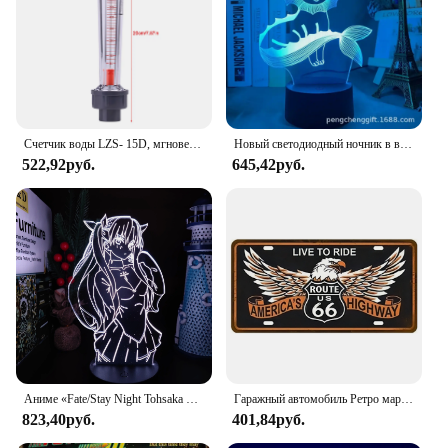
Счетчик воды LZS‑ 15D, мгновенный измеритель в виде трубки, пластиковая трубка, тип 100 ‑ 1000 л/ч
Новый светодиодный ночник в виде покемона из аниме 3D, детская игрушка, фигурки аниме, милая прикроватная лампа Пикачу для детей, украшение для спальни, подарок на день рождения
522,92руб.
645,42руб.
Аниме «Fate/Stay Night Tohsaka Rin», 3D лампа с искусственными иллюзиями, ночники, лампа для домашнего декора, настольная лампа, коллекционер с изменением цвета
Гаражный автомобиль Ретро маршрут 66 лицензий пластина металлический знак настенные постеры жестяной знак ВИНТАЖНЫЙ ПЛАКАТ домашний декор художественное украшение
823,40руб.
401,84руб.