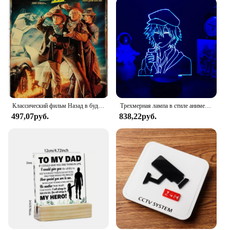
Классический фильм Назад в будущее Оловянная живопись металлическая вывеска старомодные Плакаты для дома гостиной театра Искусство декора
Трехмерная лампа в стиле аниме «бродячие собаки», ночная лампа, фигурка для спальни, украшение, ночник, подарок на день рождения, декор для комнаты
497,07руб.
838,22руб.