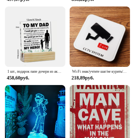
1 шт., подарок папе дочери из акрилового кристалла с деревянной рамкой, табличка с логотипом, спасибо за подарок
Wi-Fi знак/учтите шаг/не курить/мониторинг предупреждения/система видеонаблюдения знак Акриловая вывеска
458,60руб.
218,89руб.