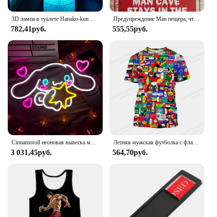
3D лампа в туалете Hanako-kun Yugi Amane, аниме Yashiro Nene светодиодный, ночник, Декор, ночник для манги, подарки
Предупреждение Man пещера, что происходит в пещере, винтажный жестяной барный знак, забавные домашние манкинские знаки для баров, кафе, пабов, гаража
782,41руб.
555,55руб.
Cinnamoroll неоновая вывеска милый светодиодный неоновый для спальни игровой комнаты квартира японский персонаж мультфильма собака домашний декор комнаты подарок для детей
Летняя мужская футболка с флагом мира, футболки с 3d принтом для мужчин и женщин, модная футболка с коротким рукавом, детские топы, футболки для мальчиков, футболка с флагом
3 031,45руб.
564,70руб.