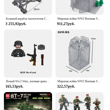
Большой корабль тысячелетия Сокол 8445 шт. строительные блоки кирпичи совместимые игрушки со звездой смерти для детей подарки на день рождения и Рождество
Мировая война WW2 Военная SWAT Защитная сетка Изолирующая сетка Проволочная сетка Дом Строительные блоки Кирпичи Армейский солдат Детские игрушки
3 255,92руб.
911,27руб.
Новый Ww2 Wars, военная армия, голландский датский солдат, минифигурка, винтовка, рождественские модели, детские игрушки, строительные блоки, подарок для мальчиков и девочек, Juguetes
Мировая война WW2 Военная SWAT Защитная сетка Изолирующая сетка Модель из проволочной сетки Строительные блоки Кирпичи Армейский солдат Детские игрушки Подарок
165,53руб.
322,57руб.