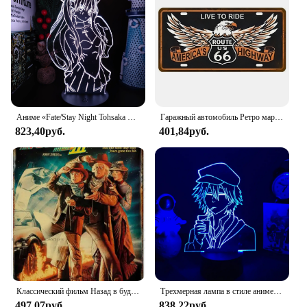
Аниме «Fate/Stay Night Tohsaka Rin», 3D лампа с искусственными иллюзиями, ночники, лампа для домашнего декора, настольная лампа, коллекционер с изменением цвета
Гаражный автомобиль Ретро маршрут 66 лицензий пластина металлический знак настенные постеры жестяной знак ВИНТАЖНЫЙ ПЛАКАТ домашний декор художественное украшение
823,40руб.
401,84руб.
Классический фильм Назад в будущее Оловянная живопись металлическая вывеска старомодные Плакаты для дома гостиной театра Искусство декора
Трехмерная лампа в стиле аниме «бродячие собаки», ночная лампа, фигурка для спальни, украшение, ночник, подарок на день рождения, декор для комнаты
497,07руб.
838,22руб.