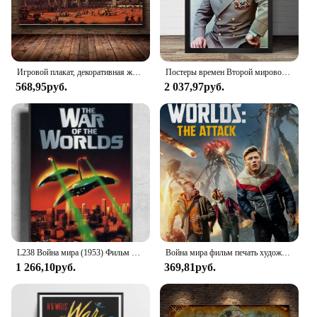
Игровой плакат, декоративная живопись World of Warcraft на HD холсте, живопись на холсте, мультяшное настенное искусство, картина для домашнего декора, плакат
Постеры времен Второй мировой войны Советского Союза жуков Сталин классическое изображение стены Искусство Холст без рамки
568,95руб.
2 037,97руб.
L238 Война мира (1953) Фильм Х.Г. Плакат из шелковой ткани Wells, художественный декор, картина в помещении, подарок
Война мира фильм печать художественный холст постер для декора гостиной домашняя настенная картина
1 266,10руб.
369,81руб.