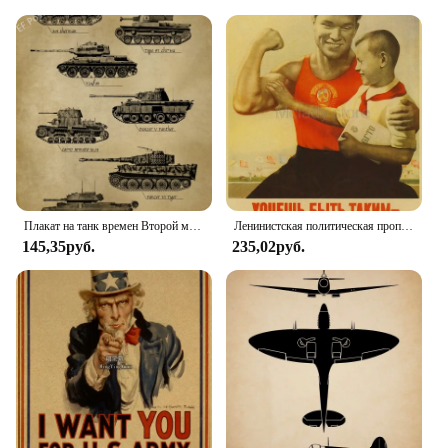
Плакат на танк времен Второй мировой войны, Энциклопедия танка из крафт-бумаги, принты, плакаты, винтажные художественные настенные декорации для дома, руки, ретро-живопись
Ленинистская политическая пропаганда Второй мировой войны, Советский Союз, СССР, Ретро плакат, крафт-бумага для стен, декоративная винтажная покупка 3 и получите 4
145,35руб.
235,02руб.