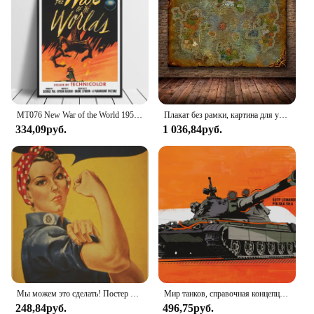
MT076 New War of the World 1953 винтажная Классическая фотография ИСКУССТВА СТЕНЫ картина плакаты печать комната Домашний декор
Плакат без рамки, картина для украшения, картина World of Warcraft 8,0, карта на HD холсте, настенные картины для гостиной, картина маслом
334,09руб.
1 036,84руб.
Мы можем это сделать! Постер в винтажном стиле второй мировой войны, классический винтажный постер из крафт-бумаги/вдохновляющий/Ностальгический декор для бара из крафт-бумаги
Мир танков, справочная концепция игровых танков, настенное искусство, картина, Мир танков, игровая комната, настенное украшение, подарок для игры
248,84руб.
496,75руб.