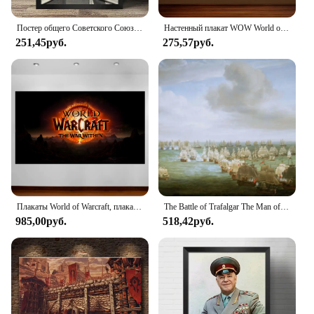
your customers.
Постер общего Советского Союза чжуков Сталин портрет, холст, живопись принты Классическая картина Второй мировой войны настенное украшение
Настенный плакат WOW World of Warcraft «Война внутри холста», декор для видеоигр, игровой комнаты, настенные Стикеры, домашний декор для гостиной
251,45руб.
275,57руб.
Плакаты World of Warcraft, плакаты World of Warcraft The War in WOW, игровые плакаты, Картина на холсте, настенное украшение для игровой комнаты, настенная наклейка
The Battle of Trafalgar The Man of War Briell, мировая морская битва, Картина на холсте, гостиная, кабинет, украшение для дома
985,00руб.
518,42руб.