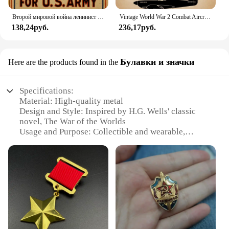
Второй мировой война ленинист политическая пропаганда Советский Союз СССР Ретро плакат, крафт-бумага бумажная стена декоративный ВИНТАЖНЫЙ ПЛАКАТ
Vintage World War 2 Combat Aircraft Canvas Painting Poster Printing Spitfire Formation Wall Art Picture Home Decoration No Frame
138,24руб.
236,17руб.
Булавки и значки
Here are the products found in the
Specifications:
Material: High-quality metal
Design and Style: Inspired by H.G. Wells' classic
novel, The War of the Worlds
Usage and Purpose: Collectible and wearable,
perfect for fans and enthusiasts
Shape or Size: Variety of sizes, including pins and
buttons
Performance and Property: Durable and long-
lasting, with vibrant colors
Parts and Accessories: Includes sets of The War of
the Worlds-themed badges and pins
Features: