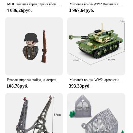
MOC военная серия, Тренч времен Второй мировой войны, строительный блок, передний командный центр, модель в сборе, C-кирпич, развивающие детские игрушки
Мировая война WW2 Военный спецназ Король Тигр Модель тяжелого танка Строительные блоки Кирпичи Армейская модель солдата Детские игрушки Подарок
4 086,26руб.
3 967,64руб.
Вторая мировая война, иностранный легион, армейские солдаты, мини-оружие, пистолет, пуля, модель, строительные блоки из мелких частиц, детские игрушки, подарки для мальчиков
Мировая война, WW2, армейские военные солдаты 99A, модель основного боевого танка, строительные блоки, кирпичи, игрушки для детей, подарок
108,78руб.
393,33руб.