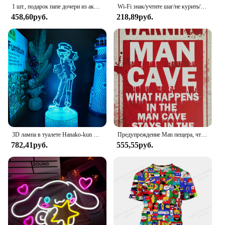
1 шт., подарок папе дочери из акрилового кристалла с деревянной рамкой, табличка с логотипом, спасибо за подарок
Wi-Fi знак/учтите шаг/не курить/мониторинг предупреждения/система видеонаблюдения знак Акриловая вывеска
458,60руб.
218,89руб.
3D лампа в туалете Hanako-kun Yugi Amane, аниме Yashiro Nene светодиодный, ночник, Декор, ночник для манги, подарки
Предупреждение Man пещера, что происходит в пещере, винтажный жестяной барный знак, забавные домашние манкинские знаки для баров, кафе, пабов, гаража
782,41руб.
555,55руб.