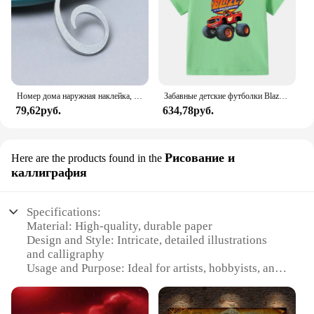
Номер дома наружная наклейка, самоклеящаяся цифра для квартиры, адрес для гостиницы, офиса, номер двери для жилых помещений на входной двери
Забавные детские футболки Blaze And The Monster Machine с мультяшным принтом, крутая летняя футболка для маленьких мальчиков, детские топы, одежда для девочек
79,62руб.
634,78руб.
Рисование и
Here are the products found in the
каллиграфия
Specifications:
Material: High-quality, durable paper
Design and Style: Intricate, detailed illustrations
and calligraphy
Usage and Purpose: Ideal for artists, hobbyists, and
collectors
Performance and Property: Resistant to fading and
water damage