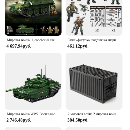
Мировая война II, советский световой танк T-70, строительные блоки, военная модель бронетранспортера, детская развивающая сборка для мальчиков, игрушка в подарок
Экшн-фигурка, подвижная шарнирная кукла, совместимая со строительными блоками Lego, Вторая мировая война, немецкая Военная марионетка, игрушки для мальчиков
4 697,94руб.
461,12руб.
Мировая война WW2 Военный спецназ T-90 Модель основного боевого танка Строительные блоки Кирпичи Армейский солдат Детские игрушки Подарок
2 мировая война 2 мировая война Военные солдаты спецназ сцена сочетается с оружием аксессуары модель строительные блоки кирпичи детские игрушки
2 746,48руб.
384,50руб.