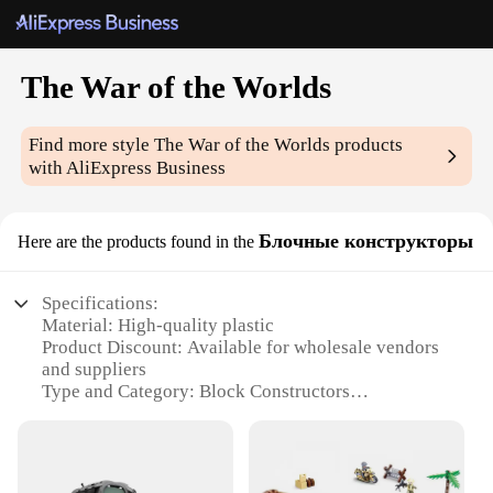
The War of the Worlds
Find more style
The War of the Worlds
products
with AliExpress Business
Блочные конструкторы
Here are the products found in the
Specifications:
Material: High-quality plastic
Product Discount: Available for wholesale vendors
and suppliers
Type and Category: Block Constructors
Design and Style: Inspired by The War of the
Worlds
Usage and Purpose: Educational and entertainment
building set