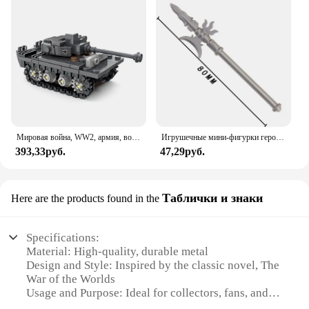
Мировая война, WW2, армия, военные солдаты, солдаты SAWT, модель тяжелого танка King Tiger, сделай сам ​ Строительные блоки Кирпичи Детские игрушки
Игрушечные мини-фигурки героев Edge of Morning Tom из круиза
393,33руб.
47,29руб.
Таблички и знаки
Here are the products found in the
Specifications:
Material: High-quality, durable metal
Design and Style: Inspired by the classic novel, The
War of the Worlds
Usage and Purpose: Ideal for collectors, fans, and
decor enthusiasts