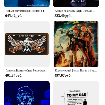
Новый светодиодный ночник в виде покемона из аниме 3D, детская игрушка, фигурки аниме, милая прикроватная лампа Пикачу для детей, украшение для спальни, подарок на день рождения
Аниме «Fate/Stay Night Tohsaka Rin», 3D лампа с искусственными иллюзиями, ночники, лампа для домашнего декора, настольная лампа, коллекционер с изменением цвета
645,42руб.
823,40руб.
Гаражный автомобиль Ретро маршрут 66 лицензий пластина металлический знак настенные постеры жестяной знак ВИНТАЖНЫЙ ПЛАКАТ домашний декор художественное украшение
Классический фильм Назад в будущее Оловянная живопись металлическая вывеска старомодные Плакаты для дома гостиной театра Искусство декора
401,84руб.
497,07руб.