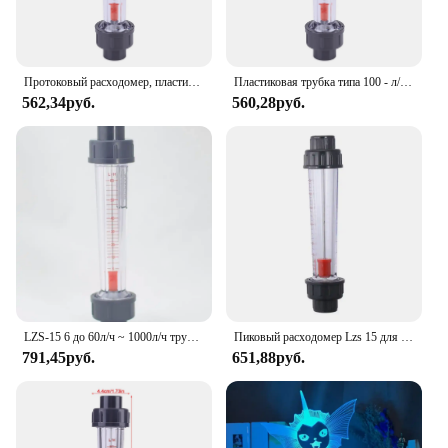
Протоковый расходомер, пластиковая трубка, тип 100‐1000 л/ч, счетчик воды, расходомер LZS‐15D, расходомер воды, трубчатый расходомер
Пластиковая трубка типа 100 ‑ л/ч расходомер воды расходомер LZS‑ 15D мгновенный расходомер
562,34руб.
560,28руб.
LZS-15 6 до 60л/ч ~ 1000л/ч трубопровод, ротаметр воды LZS расходомер
Пиковый расходомер Lzs 15 для взрослых, Вращающийся Пластиковый Трубчатый расходомер 100 л в час
791,45руб.
651,88руб.