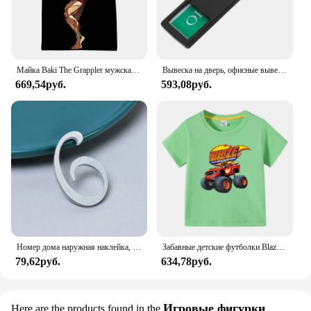
Майка Baki The Grappler мужская с аниме 3D принтом, модная уличная одежда, топ без рукавов, жилет для фитнеса и спортзала, одежда оверсайз
Вывеска на дверь, офисные вывески Privacydo Disturb, открытая, закрытая, не вывеска, встреча, домашний туалет, красная выдвижная доска, туалет
669,54руб.
593,08руб.
Номер дома наружная наклейка, самоклеящаяся цифра для квартиры, адрес для гостиницы, офиса, номер двери для жилых помещений на входной двери
Забавные детские футболки Blaze And The Monster Machine с мультяшным принтом, крутая летняя футболка для маленьких мальчиков, детские топы, одежда для девочек
79,62руб.
634,78руб.
Игровые фигурки
Here are the products found in the