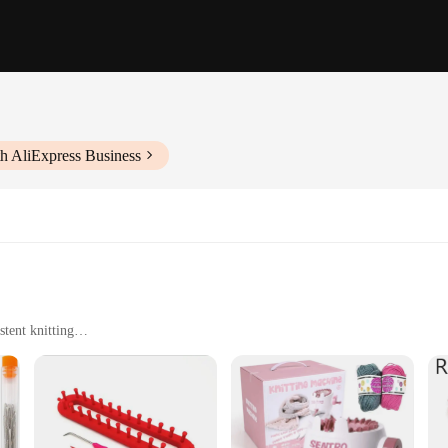
h AliExpress Business
tent knitting
r immediate use
t, suitable for travel