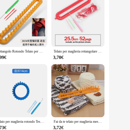
Rettangolo Rotondo Telaio per maglieria Tessitura Sciarpa Maglione Cappello Scialle Cucitura Macchina per maglieria Fai da te Strumento per intrecciare artigianale fatto a mano TJ4905
Telaio per maglieria rettangolare in plastica, sciarpa, cappelli, strumenti per creare uncinetto fai da te, amanti dell'artigianato fatto a mano - 26/36/47/58 cm di lunghezza per principianti
,99€
3,70€
Telaio per maglieria rotondo Tessitura fatta a mano Sciarpa Maglione Cappello Scialle Cucito Macchina per maglieria Strumento per intrecciare artigianale fatto a mano fai-da-te Casuale
Fai da te telaio per maglieria mestiere rettangolare fatto a mano cappello di lana maglione Weaver strumento manico all'uncinetto strumento di tessitura lavoro a maglia fai da te uncinetto
,73€
3,72€