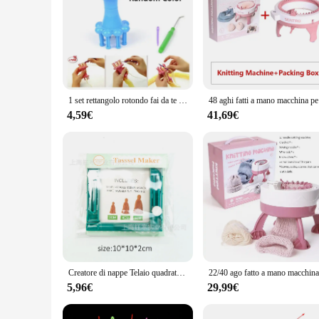
1 set rettangolo rotondo fai da te telaio per maglieria sciarpa maglione cappello scialle cuciture maglia artigianale tessitura intrecciata strumento
48 aghi fatt
4,59€
41,69€
Creatore di nappe Telaio quadrato in plastica Fluff Ball Weaver Lana Filato per maglieria Strumenti artigianali per maglieria all'uncinetto
5,96€
29,99€