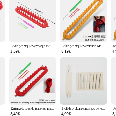
are Kit telaio per maglieria Set sciarpe ad ago per cucire strumento artigianale fai da te
Telaio per maglieria rettangolare, sciarpa per tessitura, maglione, scialle, cuciture, macchina per maglieria, strumento per intrecciare artigianale fatto a mano fai-da-te
Telaio per maglieria rotondo Kit di filati artigianali strumento fai-da-te uncinetti ferri da maglia cappello sciarpa scialle maglione calzino coperte Knitter
3,59€
8,19€
4
colare in legno di faggio 1 pz-strumento per tessitura fai da te per la creazione di artigianato, uncinetto e coperta-giallo chiaro, taglie S/M/L
Rettangolo rotondo telaio per maglieria tessitura sciarpa maglione cappello scialle cuciture macchina per maglieria fai da te strumento per intrecciare artigianale fatto a mano
Pioli da orditura e morsetto per orditura, pioli per telaio per tessitura kit di telai per tessitura, forniture per tessitura intrecciata strumenti artigianali fai da te
3,49€
4,99€
3