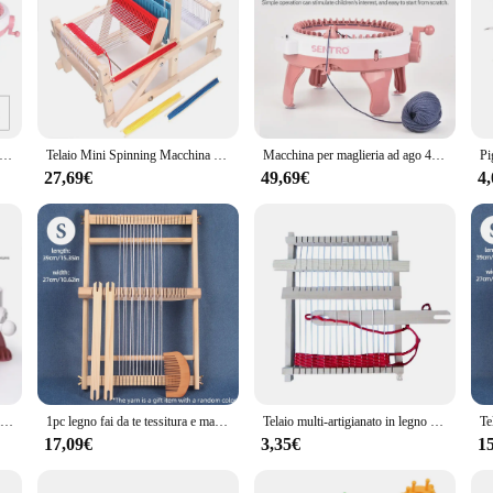
i a mano macchina per maglieria cilindro telaio di lana sciarpa maglione cappello calzini bambini adulti artefatto pigro regalo di Natale
Telaio Mini Spinning Macchina per maglieria Fatta a mano Fai da te Realizzazione di giocattoli educativi per studenti adulti in legno intrecciati a mano per bambini
Macchina per maglieria ad ago 40/48, sciarpa per maglieria fai-da-te, calzini con cappuccio, piastra per maglieria, doppio telaio rotante, regalo per adulti/bambini
27,69€
49,69€
4
22/40 ago fatto a mano macchina per maglieria cilindro telaio di lana sciarpa maglione cappello calzini bambini adulti artefatto pigro regalo di natale
1pc legno fai da te tessitura e maglieria telaio macchina, telaio in legno strumento lavorato a maglia, creazione di decorazioni nappe arazzi e strumenti per cucire tappeti
Telaio multi-artigianato in legno 21,5x16,5x3 cm Telaio per tessitura fai-da-te Strumento tessuto regolabile fatto a mano per principianti Giocattolo intellettuale per bambini
17,09€
3,35€
1