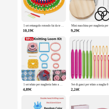
The Telaio per maglieria portatile, or portable knitting fra
engineered to withstand the rigors of frequent travel withou
patterns can be completed with ease.
**Versatile and Adaptable for Every Knitter**
Whether you're a seasoned knitter or just starting out, this ve
1 set rettangolo rotondo fai da te telaio per maglieria sciarpa maglione cappello scialle cuciture maglia artigianale tessitura intrecciata strumento
a variety of knitting techniques and materials. The set incl
easily stored in a backpack or luggage, ensuring that your 
10,19€
9,29€
**Adaptable for Different Scenarios**
This Telaio per maglieria portatile is not just a tool for kni
ease of use and quick setup make it ideal for impromptu knitt
knitting projects remain consistent, whether you're working on
1 set telaio per maglieria fatto a mano cucito cucito fai da te casa lana lavorata a maglia giocattolo modello margherita creatore strumento artigianale
4,89€
2,24€