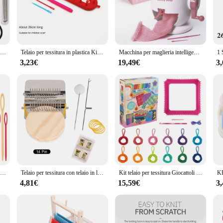
me, is a must-have for knitters who are always on the move. Designed with a foc
t compromising on quality. The sleek design and ergonomic features make it a ple
rsatile tool is perfect for a range of projects. Its adaptability makes it suitable
Mini macchina per maglieria per rammendo Macchine per telaio piccolo Utensili facili da trasportare Piccola macchina per maglieria per uso domestico per rammendare calzini
Telaio per tessitura in plastica Kit per maglieria durevole portatile fatto a mano mestiere rettangolo lana Knitter fai da te macchina fai da te strumenti per cucire
Macchina per maglieria intelligente a 22 aghi, macchina per telaio a maglia rotante con doppio telaio per adulti o bambini, kit telaio rotondo per maglieria
udes all the necessary components, making it a complete solution for your knitt
knitting projects can accompany you wherever you go.
3,23€
19,49€
3
tting, it's a companion for knitters. It's perfect for those who enjoy crafting in
ing sessions, allowing you to craft on the go without the need for a dedicated w
 a simple scarf or an intricate lace shawl. With this portable knitting frame, th
Set di ganci per telaio a maglia 6 pezzi Gancio per telaio a maglia con ferri da maglia in plastica Kit di ganci per ago all'uncinetto Colore casuale
Telaio per tessitura con telaio in legno per arazzi manuali, telaio per rammendo, telaio piccolo per rammendo vestiti e jeans, strumenti per maglieria con cornice piccola
Kit telaio per tessitura Giocattoli per bambini e adulti Anelli presina Artigianato per ragazze dai 6 ai 12 anni Set per maglieria portapentole Crea 6 capolavori
4,81€
15,59€
3