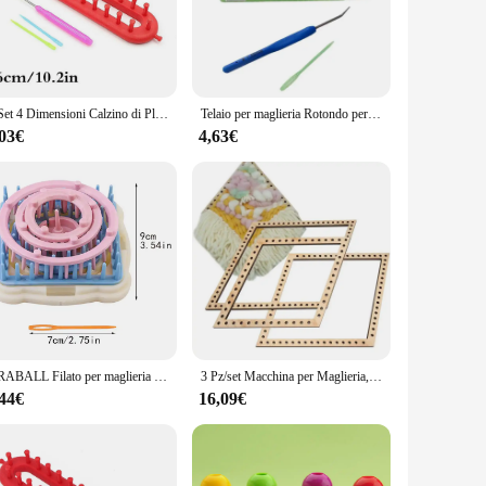
us on portability, this lightweight aluminum frame is
asure to use, ensuring that even the most intricate knitting
 for both small and large-scale knitting endeavors, catering to
1 Set 4 Dimensioni Calzino di Plastica Cappello Sciarpa Sciarpe Creatore Telaio per tessitura Telaio per maglieria Kit per maglieria Accessori per cucire portatili fai da te
Telaio per maglieria Rotondo per maglieria Calzino Strumenti per maglieria con uncinetto e ago Telaio portatile Strumenti per maglieria all'uncinetto
ing needs. The lightweight and compact design mean it can be
,03€
4,63€
 different environments, from cozy cafes to tranquil parks. The
orkspace. Its durability and stability ensure that your
e possibilities for your crafting adventures are endless.
KRABALL Filato per maglieria Telaio Fiore Margherita Strumenti Filato Tessuto Modello Maker Set Strumento artigianale fai da te Cucitura Macchina manuale per maglieria
3 Pz/set Macchina per Maglieria, In Legno di Pino Rombo Tessitura Macchina Mini di Lavoro A Maglia Telaio Arazzo FAI DA TE Telaio per Maglieria Coperta Sciarpa Telaio
,44€
16,09€