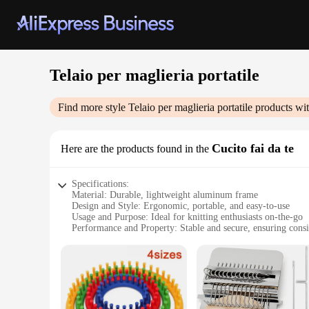
Telaio per maglieria portatile
Find more style
Telaio per maglieria portatile
products wit
Cucito fai da te
Here are the products found in the
Specifications:
Material: Durable, lightweight aluminum frame
Design and Style: Ergonomic, portable, and easy-to-use
Usage and Purpose: Ideal for knitting enthusiasts on-the-go
Performance and Property: Stable and secure, ensuring consis
Parts and Accessories: Includes all necessary components fo
Shape or Size or Weight or Quantity: Compact and lightweigh
Features:
|Wholesale|Vendors|
**Optimized for Portability and Craftsmanship**