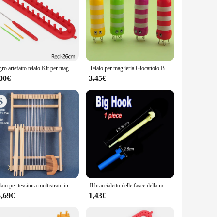
Pigro artefatto telaio Kit per maglieria macchina fai da te strumenti per cucire Pompon calzini cappello sciarpa cuciture artigianato fatto a mano strumenti per maglieria inverno
Telaio per maglieria Giocattolo Bobina Telaio per maglieria Telaio artigianale Strumenti per corda Filato Ape Calzini Macchina Filato Decor Vestiti all'uncinetto Feltro Strumento artigianale
,00€
3,45€
Telaio per tessitura multistrato in legno QJH 19,6" L x 15,3" L Ordito ​ Telaio ​ Barra per siepe con telaio per tessuto, arazzo per bambini principianti
Il braccialetto delle fasce della macchina per maglieria in gomma del telaio realizza il braccialetto con allacciatura intrecciata, giocattoli fai da te, regalo per bambini o capelli all'ingrosso
5,69€
1,43€