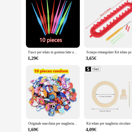
Fasce per telaio in gomma fatte a mano Strumento per tessitura Bracciale fai da te Treccia Macchina per maglieria Bracciale con corde elastiche Strumento per realizzare braccialetti a fascia
Sciarpa rettangol
1,29€
3,65€
Originale macchina per maglieria tessuto elastici telaio allacciatura strumento per tessitura fatto a mano fai da te braccialetto intrecciato giocattolo per bambini per bambini ragazze
Kit telaio per maglieria cir
1,69€
4,09€