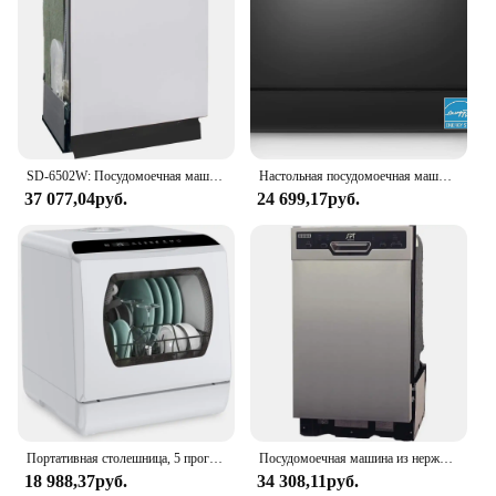
SD-6502W: Посудомоечная машина Energy Star со встроенной высокой ванной из нержавеющей стали диаметром 24 дюйма с интеллектуальной системой стирки и сушкой с подогревом — белый
Настольная посудомоечная машина, портативная посудомоечная машина Energy Star, 6 настроек и 8 программ стирки, скорость, уход за ребенком, ECO & Gl
37 077,04руб.
24 699,17руб.
Портативная столешница, 5 программ для мытья, мини-посудомоечная машина со встроенным резервуаром для воды 5 л и входным шлангом, для квартир
Посудомоечная машина из нержавеющей стали шириной 18 дюймов с подогревом для сушки, ENERGY STAR, 6 программ для стирки
18 988,37руб.
34 308,11руб.