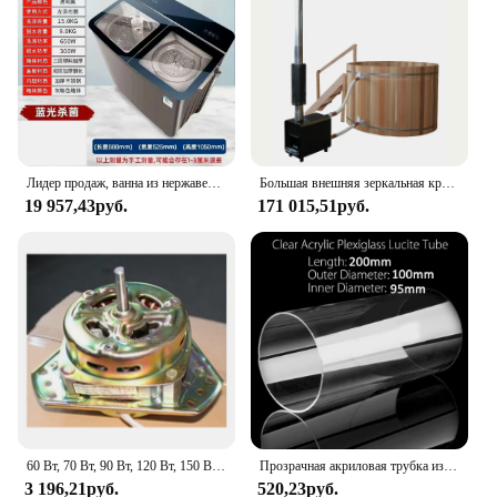
Лидер продаж, ванна из нержавеющей стали, 15 кг, полуавтоматическая двойная ванна для стирки, стиральные машины с верхней нагрузкой
Большая внешняя зеркальная круглая Ванна из массива дерева, горячая ванна с деревянным покрытием
19 957,43руб.
171 015,51руб.
60 Вт, 70 Вт, 90 Вт, 120 Вт, 150 Вт, 180 Вт
Прозрачная акриловая трубка из плексигласа, длина 200 мм, диаметр 100 мм, внешний диаметр 95 мм, 1 шт.
3 196,21руб.
520,23руб.