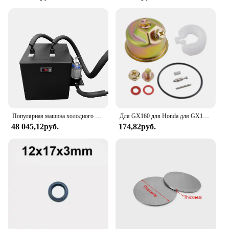
Популярная машина холодного погружения для восстановления бочек с холодной водой, ледяных ванн, охладитель с фильтром
Для GX160 для Honda для GX120 сменный карбюратор, комплект карбюратора для квадроциклов, прокладка чаши, игольчатый клапан камеры карбюратора
48 045,12руб.
174,82руб.