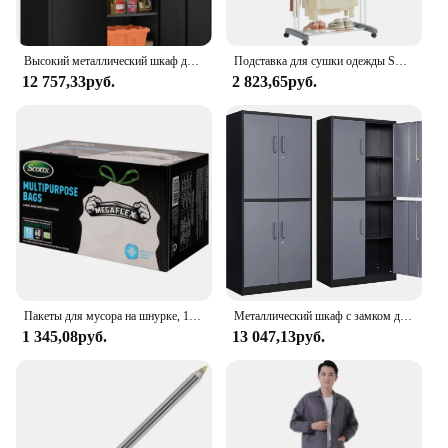
Высокий металлический шкаф для хранения с 2 дверцами, 72 дюйма, органайзер с 4 регулируемыми полками и 2 ключами для гаражей
Подставка для сушки одежды SONGMICS, 4-ярусная Складная сушилка для белья, высотой 68,1 дюйма, стальная, вращающаяся сушилка для одежды и лошадей
12 757,33руб.
2 823,65руб.
Пакеты для мусора на шнурке, 13 галлонов, 60 шт.
Металлический шкаф с замком для хранения с 4 дверцами и 2 регулируемыми полками, запираемый высокий гаражный стальной шкаф 71 дюйма (серый, черный)
1 345,08руб.
13 047,13руб.