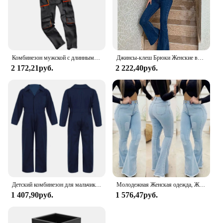
Комбинезон мужской с длинным рукавом, повседневный Ромпер на молнии, брюки-карго, Униформа с логотипом на заказ спецодежда мужская рабочая одежда мужская рабочая одежда робочий одяг чоловічий
Джинсы-клеш Брюки Женские винтажные джинсы y2k Джинсы Женские модные эластичные высокие и тонкие брюки с высокой талией Уличная одежда Джинсы в стиле ретро
2 172,21руб.
2 222,40руб.
Детский комбинезон для мальчиков и девочек
Молодежная Женская одежда, Женские однотонные расклешенные высокие джинсы, модные женские брюки до щиколотки, Длинные высокие брюки
1 407,90руб.
1 576,47руб.