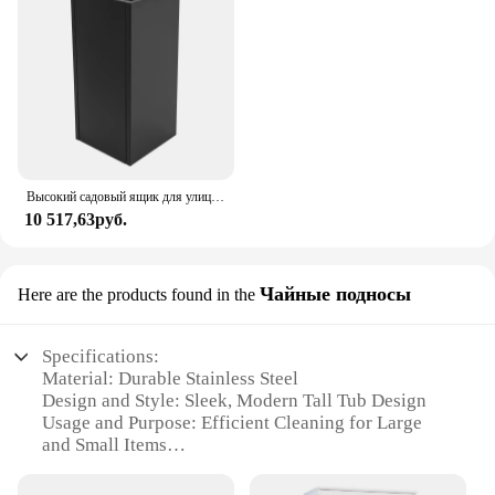
Высокий садовый ящик для улицы/помещения, прямоугольный большой цветочный горшок, высокий металлический садовый ящик для сада, залов, патио, зоны для бассейна
10 517,63руб.
Чайные подносы
Here are the products found in the
Specifications:
Material: Durable Stainless Steel
Design and Style: Sleek, Modern Tall Tub Design
Usage and Purpose: Efficient Cleaning for Large
and Small Items
Performance and Property: High-Temperature
Washing Capability