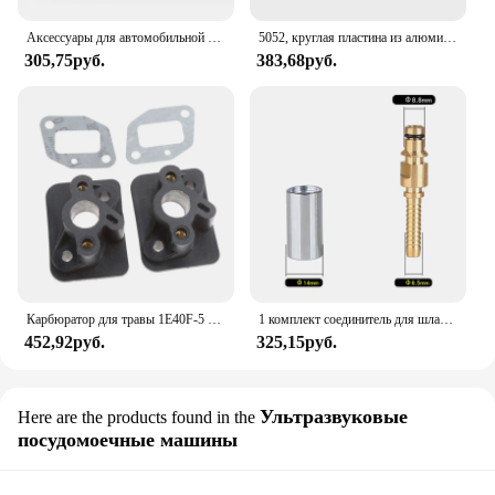
Аксессуары для автомобильной головки высокого давления, водное уплотнение 10x16x4 12x17x3 12x18x5 12x20x5,3 14x20x5 мм, герметичная чаша
5052, круглая пластина из алюминиевого сплава, диск, радиатор, тонкая пластинчатая прокладка, лазерная резка, обработка металла, толщина материала 1/1,2/1,5/2/2
305,75руб.
383,68руб.
Карбюратор для травы 1E40F-5 44F-5 BC430 CG430 CG520 43CC 52CC, 4 шт.
1 комплект соединитель для шланга высокого давления с гнездом для K Lavor Air Daewoo Black & Decker, адаптер для ремонта, аксессуары для автомобильной мойки
452,92руб.
325,15руб.
Ультразвуковые
Here are the products found in the
посудомоечные машины