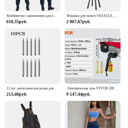
Комбинезон с капюшоном для взрослых, антистатический, с длинным рукавом, на молнии, пыленепроницаемый, для лабораторных работников
Вешалка для пальто VASAGLE, отдельно стоящая вешалка для пальто, дерево для пальто прихожей с 8 крючками и полкой для хранения, высота 67,1 дюйма, для пальто, шляп
618,35руб.
2 807,67руб.
11 шт., металлическая ручка для резки стеклянной плитки
Электрическая таль VEVOR 200-800 кг с проводным/беспроводным пультом дистанционного управления, подъемный кран, кабельная лебедка для лодки, автомобиля, гаражного лифта
213,40руб.
9 147,44руб.