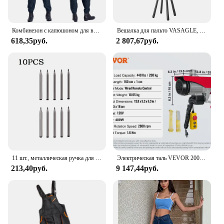
Комбинезон с капюшоном для взрослых, антистатический, с длинным рукавом, на молнии, пыленепроницаемый, для лабораторных работников
Вешалка для пальто VASAGLE, отдельно стоящая вешалка для пальто, дерево для пальто прихожей с 8 крючками и полкой для хранения, высота 67,1 дюйма, для пальто, шляп
618,35руб.
2 807,67руб.
11 шт., металлическая ручка для резки стеклянной плитки
Электрическая таль VEVOR 200-800 кг с проводным/беспроводным пультом дистанционного управления, подъемный кран, кабельная лебедка для лодки, автомобиля, гаражного лифта
213,40руб.
9 147,44руб.