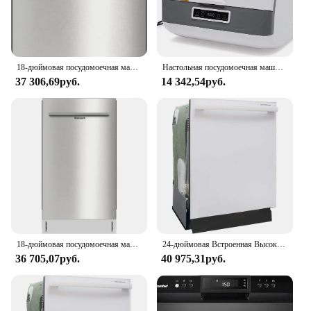
18-дюймовая посудомоечная машина с 8 настройками места, 6 программами стирки, ванной из нержавеющей стали, UL/Energy Star — нержавеющая сталь
Настольная посудомоечная машина, 1200 Вт, 110 В, мини-настольная посудомоечная машина с 3 программами стирки, посудомоечная машина Leak-Pr
37 306,69руб.
14 342,54руб.
18-дюймовая посудомоечная машина Honeywell с 8 настроями, 6 программами мытья, ванной из нержавеющей стали, UL/Energy Star — нержавеющая сталь
24-дюймовая Встроенная Высокая Ванна из нержавеющей стали Energy Star, посудомоечная машина с Умной системой мытья и подогревом, белая
36 705,07руб.
40 975,31руб.