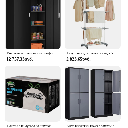
breeze, and the stainless steel material promises
durability and longevity. Whether you're a busy
family or a single professional, this dishwasher is
the perfect solution for maintaining a clean and
organized kitchen.
Высокий металлический шкаф для хранения с 2 дверцами, 72 дюйма, органайзер с 4 регулируемыми полками и 2 ключами для гаражей
Подставка для сушки одежды SONGMICS, 4-ярусная Складная сушилка для белья, высотой 68,1 дюйма, стальная, вращающаяся сушилка для одежды и лошадей
12 757,33руб.
2 823,65руб.
Пакеты для мусора на шнурке, 13 галлонов, 60 шт.
Металлический шкаф с замком для хранения с 4 дверцами и 2 регулируемыми полками, запираемый высокий гаражный стальной шкаф 71 дюйма (серый, черный)