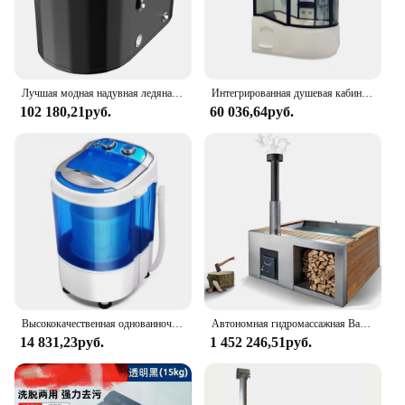
accessible option for both residential and
commercial settings.
Лучшая модная надувная ледяная ванна, восстановительная стручка, холодная ванна с охладителем
Интегрированная душевая кабина с серфингом, Встроенная Закрытая ванная комната, сауна, ванна для замачивания, разделение сухой и влажной душевой кабины
102 180,21руб.
60 036,64руб.
Высококачественная однованночная мини стиральная машина 3 кг портативная полуавтоматическая стиральная машина с корзиной
Автономная гидромассажная Ванна с деревянной горелкой для четырех человек, гидротерапия, для открытого воздуха, спа из нержавеющей стали
14 831,23руб.
1 452 246,51руб.