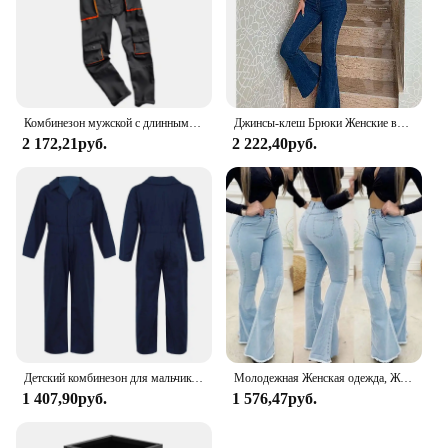
Комбинезон мужской с длинным рукавом, повседневный Ромпер на молнии, брюки-карго, Униформа с логотипом на заказ спецодежда мужская рабочая одежда мужская рабочая одежда робочий одяг чоловічий
Джинсы-клеш Брюки Женские винтажные джинсы y2k Джинсы Женские модные эластичные высокие и тонкие брюки с высокой талией Уличная одежда Джинсы в стиле ретро
2 172,21руб.
2 222,40руб.
Детский комбинезон для мальчиков и девочек
Молодежная Женская одежда, Женские однотонные расклешенные высокие джинсы, модные женские брюки до щиколотки, Длинные высокие брюки
1 407,90руб.
1 576,47руб.