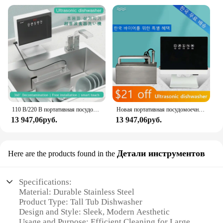
110 В/220 В портативная посудомоечная машина для раковины, маленькая отдельно стоящая автоматическая бытовая кухонная ультразвуковая посудомоечная машина A5
Новая портативная посудомоечная машина с раковиной, автоматическая бытовая ультразвуковая посудомоечная машина, небольшая, свободная, не требует установки
13 947,06руб.
13 947,06руб.
Детали инструментов
Here are the products found in the
Specifications:
Material: Durable Stainless Steel
Product Type: Tall Tub Dishwasher
Design and Style: Sleek, Modern Aesthetic
Usage and Purpose: Efficient Cleaning for Large