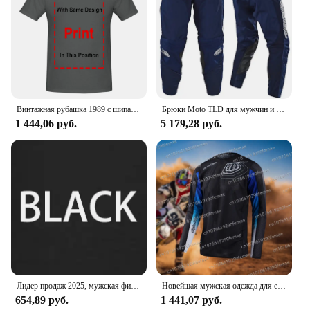
to keep you cool and dry during intense rides
Parts and Accessories: Available as a standalone
jersey or as part of a full set
Applicable People: Designed for men and women
who demand performance and style
Features:
|Vendors|
Винтажная рубашка 1989 с шипами Lee, правильная вещь, размер средней длины, длинные рукава
Брюки Moto TLD для мужчин и женщин, мотоциклетные брюки для езды на мотоцикле, локомотивы для пересеченной местности, внедорожные брюки
1 444,06 руб.
5 179,28 руб.
**Unmatched Durability and Style**
The TROY LEE DESIGNS Jersey is not just a piece
of clothing; it's a statement of style and
performance. Crafted from a premium polyester
blend, this jersey is engineered to withstand the
rigors of extreme sports, ensuring that you can ride
with confidence and comfort. The bold design and
striking graphics are not just for show; they're a
testament to the brand's commitment to quality and
style. Whether you're competing in motocross,
BMX, or any other extreme sport, this jersey is built
to last.
Лидер продаж 2025, мужская фирменная футболка с коротким рукавом Troy moto Lee Designs, рубашка для мотокросса Dirtbike, рубашка для горного велосипеда, для взрослых
Новейшая мужская одежда для езды по бездорожью с принтом TLD, спортивная одежда для горного велосипеда Speed Descent
654,89 руб.
1 441,07 руб.
**Optimized for Performance**