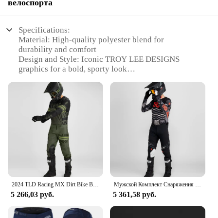
велоспорта
Specifications:
Material: High-quality polyester blend for
durability and comfort
Design and Style: Iconic TROY LEE DESIGNS
graphics for a bold, sporty look
Usage and Purpose: Ideal for cycling enthusiasts
seeking both style and performance
Typical Adaptive Scenario: Suitable for various
cycling disciplines, from road to off-road
Shape or Size or Weight or Quantity: Available in a
range of sizes to fit most cyclists
Performance and Property: Lightweight
construction ensures freedom of movement during
rides
Features:
2024 TLD Racing MX Dirt Bike Велосипедный Комплект Мужской Внедорожный Мотоциклетный Комбинированный Костюм Для Трассера Для ...
Мужской Комплект Снаряжения Для Гонок На Трайке 2024, Мотоциклетная Одежда Для Мотокросса, Внедорожная Одежда Для Велоспорта
|Wholesale|Vendors|
5 266,03 руб.
5 361,58 руб.
**Unmatched Performance and Style**
The TROY LEE DESIGNS Jersey is not just a piece