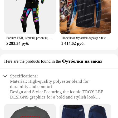
Podium FXR, черный, розовый, 2024, комплект из трикотажа для мотокросса, одежда для бездорожья, для газа, комплект снаряжения для мотокросса, одежда для мотоцикла
Новейшая мужская одежда для езды по бездорожью с принтом TLD, спортивная одежда для горного велосипеда Speed Descent
5 283,34 руб.
1 414,62 руб.
Футболки на заказ
Here are the products found in the
Specifications:
Material: High-quality polyester blend for
durability and comfort
Design and Style: Featuring the iconic TROY LEE
DESIGNS graphics for a bold and stylish look
Usage and Purpose: Ideal for motocross, BMX, and
other extreme sports
Performance and Property: Moisture-wicking fabric