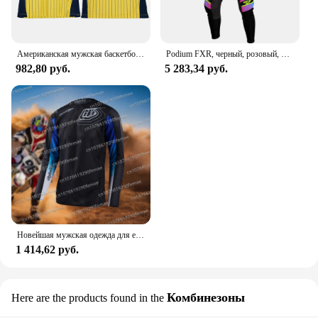
Американская мужская баскетбольная майка в стиле ретро, классическая майка 96, версия Индианы No. Темно-синяя классическая майка Марка Джексона Пакера 13.
Podium FXR, черный, розовый, 2024, комплект из трикотажа для мотокросса, одежда для бездорожья, для газа, комплект снаряжения для мотокросса, одежда для мотоцикла
982,80 руб.
5 283,34 руб.
Новейшая мужская одежда для езды по бездорожью с принтом TLD, спортивная одежда для горного велосипеда Speed Descent
1 414,62 руб.
Комбинезоны
Here are the products found in the