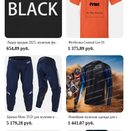
Parts and Accessories: Available as a set or
individually, with matching pants
Applicable People: Designed for men and women
who demand performance and style
Features:
|Wholesale|Vendors|
Лидер продаж 2025, мужская фирменная футболка с коротким рукавом Troy moto Lee Designs, рубашка для мотокросса Dirtbike, рубашка для горного велосипеда, для взрослых
Футболка General Lee 01
654,89 руб.
1 375,89 руб.
**Unmatched Durability and Style**
The TROY LEE DESIGNS Jersey is not just a piece
of clothing; it's a statement of your commitment to
the sport. Crafted from a robust polyester blend, this
jersey is engineered to withstand the rigors of
motocross, dirt biking, and other extreme sports.
The high-quality fabric ensures that you stay
protected while also providing a comfortable fit that
moves with you. The bold, athletic design featuring
the iconic TROY LEE DESIGNS graphics is a
testament to the brand's commitment to quality and
style.
Брюки Moto TLD для мужчин и женщин, мотоциклетные брюки для езды на мотоцикле, локомотивы для пересеченной местности, внедорожные брюки
Новейшая мужская одежда для езды по бездорожью с принтом TLD, спортивная одежда для горного велосипеда Speed Descent
5 179,28 руб.
1 441,07 руб.
**Performance-Driven Comfort**
Whether you're navigating through rough terrains