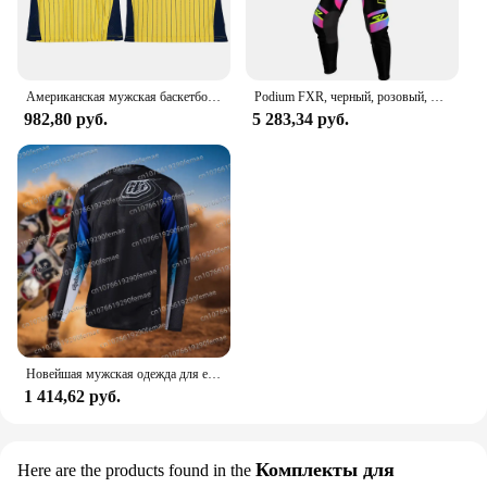
Американская мужская баскетбольная майка в стиле ретро, классическая майка 96, версия Индианы No. Темно-синяя классическая майка Марка Джексона Пакера 13.
Podium FXR, черный, розовый, 2024, комплект из трикотажа для мотокросса, одежда для бездорожья, для газа, комплект снаряжения для мотокросса, одежда для мотоцикла
982,80 руб.
5 283,34 руб.
Новейшая мужская одежда для езды по бездорожью с принтом TLD, спортивная одежда для горного велосипеда Speed Descent
1 414,62 руб.
Комплекты для
Here are the products found in the