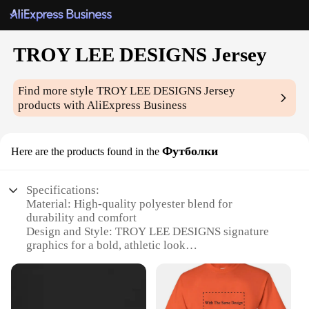
TROY LEE DESIGNS Jersey
Find more style
TROY LEE DESIGNS Jersey
products with AliExpress Business
Футболки
Here are the products found in the
Specifications:
Material: High-quality polyester blend for
durability and comfort
Design and Style: TROY LEE DESIGNS signature
graphics for a bold, athletic look
Usage and Purpose: Ideal for motocross, dirt biking,
and other extreme sports
Performance and Property: Moisture-wicking fabric
to keep you cool and dry