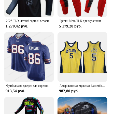
2025 TLD, летний горный велосипед с контролем скорости, длинный рукав, MTB, дышащий мужской велосипедный костюм большого размера, мотоциклетная футболка для бездорожья
Брюки Moto TLD для мужчин и женщин, мотоциклетные брюки для езды на мотоцикле, локомотивы для пересеченной местности, внедорожные брюки
1 270,42 руб.
5 179,28 руб.
Футболка из джерси для соревнований, удобная дышащая детская игровая майка для взрослых, Джерси Buffalo Bills на заказ - Royal
Американская мужская баскетбольная майка в стиле ретро, классическая майка 96, версия Индианы No. Темно-синяя классическая майка Марка Джексона Пакера 13.
913,54 руб.
982,80 руб.