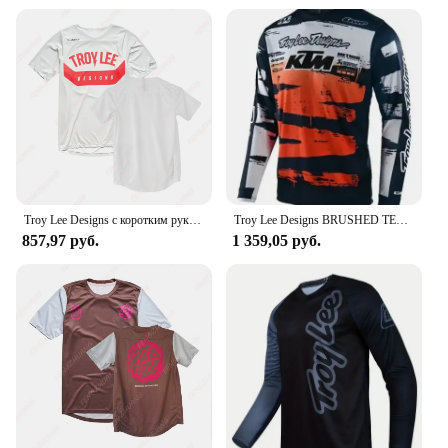
The TROY LEE DESIGNS Jersey is more than just a
fashion statement; it's a garment designed for peak
performance. The moisture-wicking fabric keeps
you cool and dry, even during the most intense
rides. The jersey's ergonomic fit allows for
unrestricted movement, ensuring that you can focus
on your performance without any distractions.
Whether you're tackling challenging tracks or
pushing your limits in competitions, this jersey is
your reliable companion.
Troy Lee Designs с коротким рукавом Flowline Молодежный трикотаж для горного велосипеда Одежда для верховой езды на открытом воздухе Спортивная футболка Мужские топы для гонок на велосипеде
Troy Lee Designs BRUSHED TEAM GP Джерси для мотокросса Темно-оранжевый мужской скоростной сухой горный велосипед Одежда для езды на мотоцикле по бездорожью
**Versatility and Customization**
857,97 руб.
1 359,05 руб.
This jersey is not just a piece of sportswear; it's a
versatile addition to your wardrobe. It's available as
a standalone jersey or as part of a full set, offering
you the flexibility to mix and match with other gear.
For those looking to represent their favorite brand,
the TROY LEE DESIGNS Jersey is also available for
wholesale and vendor purchases, making it an
excellent choice for retailers and enthusiasts alike.
With its sleek design and high-quality construction,
this jersey is a must-have for anyone who demands