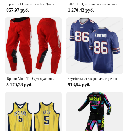
in the pits.
Трой Ли Designs Flowline Джерси с короткими рукавами Одежда для верховой езды на открытом воздухе Спортивная футболка с 3D принтом Топ Мужские топы для гонок на горных велосипедах
2025 TLD, летний горный велосипед с контролем скорости, длинный рукав, MTB, дышащий мужской велосипедный костюм большого размера, мотоциклетная футболка для бездорожья
857,97 руб.
1 270,42 руб.
Брюки Moto TLD для мужчин и женщин, мотоциклетные брюки для езды на мотоцикле, локомотивы для пересеченной местности, внедорожные брюки
Футболка из джерси для соревнований, удобная дышащая детская игровая майка для взрослых, Джерси Buffalo Bills на заказ - Royal
5 179,28 руб.
913,54 руб.