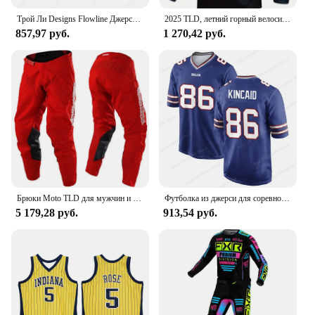
both style and performance in their sportswear.
Трой Ли Designs Flowline Джерси с короткими рукавами Одежда для верховой езды на открытом воздухе Спортивная футболка с 3D принтом Топ Мужские топы для гонок на горных велосипедах
2025 TLD, летний горный велосипед с контролем скорости, длинный рукав, MTB, дышащий мужской велосипедный костюм большого размера, мотоциклетная футболка для бездорожья
857,97 руб.
1 270,42 руб.
Брюки Moto TLD для мужчин и женщин, мотоциклетные брюки для езды на мотоцикле, локомотивы для пересеченной местности, внедорожные брюки
Футболка из джерси для соревнований, удобная дышащая детская игровая майка для взрослых, Джерси Buffalo Bills на заказ - Royal
5 179,28 руб.
913,54 руб.