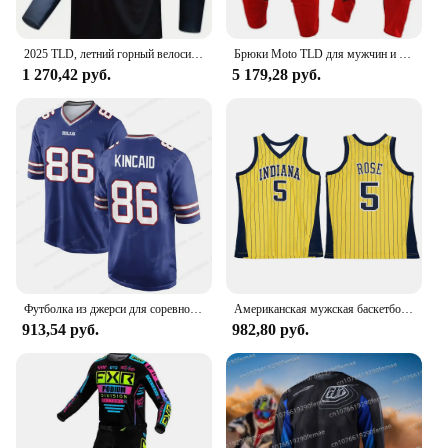
2025 TLD, летний горный велосипед с контролем скорости, длинный рукав, MTB, дышащий мужской велосипедный костюм большого размера, мотоциклетная футболка для бездорожья
Брюки Moto TLD для мужчин и женщин, мотоциклетные брюки для езды на мотоцикле, локомотивы для пересеченной местности, внедорожные брюки
1 270,42 руб.
5 179,28 руб.
Футболка из джерси для соревнований, удобная дышащая детская игровая майка для взрослых, Джерси Buffalo Bills на заказ - Royal
Американская мужская баскетбольная майка в стиле ретро, классическая майка 96, версия Индианы No. Темно-синяя классическая майка Марка Джексона Пакера 13.
913,54 руб.
982,80 руб.