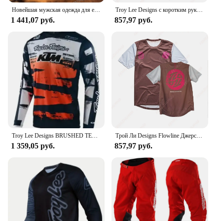
Новейшая мужская одежда для езды по бездорожью с принтом TLD, спортивная одежда для горного велосипеда Speed Descent
Troy Lee Designs с коротким рукавом Flowline Молодежный трикотаж для горного велосипеда Одежда для верховой езды на открытом воздухе Спортивная футболка Мужские топы для гонок на велосипеде
1 441,07 руб.
857,97 руб.
Troy Lee Designs BRUSHED TEAM GP Джерси для мотокросса Темно-оранжевый мужской скоростной сухой горный велосипед Одежда для езды на мотоцикле по бездорожью
Трой Ли Designs Flowline Джерси с короткими рукавами Одежда для верховой езды на открытом воздухе Спортивная футболка с 3D принтом Топ Мужские топы для гонок на горных велосипедах
1 359,05 руб.
857,97 руб.