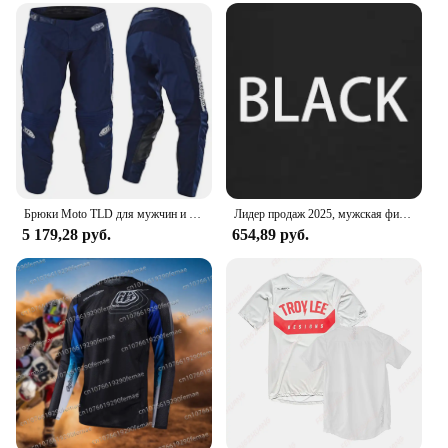
set is a must-have for anyone looking to stand out
on the track or in the crowd.
Брюки Moto TLD для мужчин и женщин, мотоциклетные брюки для езды на мотоцикле, локомотивы для пересеченной местности, внедорожные брюки
Лидер продаж 2025, мужская фирменная футболка с коротким рукавом Troy moto Lee Designs, рубашка для мотокросса Dirtbike, рубашка для горного велосипеда, для взрослых
5 179,28 руб.
654,89 руб.