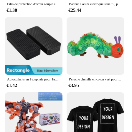
Film de protection d'écran souple en TPU pour console de jeu, housse de film HD, Guatemala, R36S, RGB20S, déterminer
Batteur à œufs électrique sans fil, portable, 3 vitesses, pour centre commercial, pâte à gâteau, crème, outils de cuisine, 1 pièce
€1.38
€25.44
Autocollants en Fiosphate pour Tapis de Maison, Double Face, Haute Adhéjouit, Tapis de Sol de Voiture, Patchs macro, Bandes Antidérapantes, 20 40 60 Pièces
Peluche chenille en coton vert pour enfants, jouet doux, Animal très affamé, joli, cadeau créatif, décoration de la maison, 22CM
€1.42
€3.95