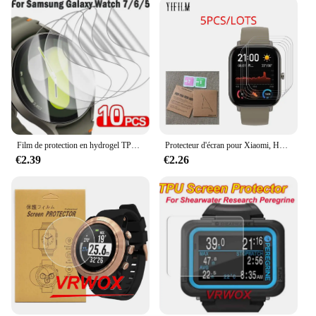
Film de protection en hydrogel TPU transparent HD pour Samsung Galaxy Watch 7, protecteurs d'écran, Watch7 Ultra, 40mm, 44mm, 5-10 pièces
Protecteur d'écran pour Xiaomi, Huami Amazfit Bip 5 U BIT PACE S Lite GTS 2 3 2e GTS4 Mini POP Pro GTS 4, film TPU à couverture complète, 5 pièces
€2.39
€2.26