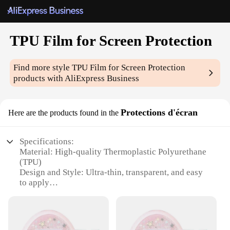
TPU Film for Screen Protection
Find more style
TPU Film for Screen Protection
products with AliExpress Business
Protections d'écran
Here are the products found in the
Specifications:
Material: High-quality Thermoplastic Polyurethane
(TPU)
Design and Style: Ultra-thin, transparent, and easy
to apply
Usage and Purpose: Screen protection for electronic
devices
Performance and Property: Anti-scratch, anti-
fingerprint, and anti-shock