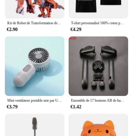
Kit de Robot de Transformation de 12CM, jouets, modèles 2 en 1, modèle une étape, voiture déformée, cadeau pour garçon
T-shirt personnalisé 100% coton pour hommes et femmes, faites votre logo design, texte, taille UE, devant, dos, t-shirt personnalisé des deux côtés
€2.90
€4.29
Mini ventilateur portable aste par USB, 3 vitesses, ventilateur léger, parfait pour le bureau, l'extérieur, les voyages et le camping
Ensemble de 17 boutons AB de haute qualité, boutons avancés, pour Gameboy, cadre pour GBA D, bouton marche/arrêt
€3.79
€1.42