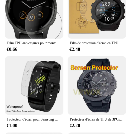
Film TPU anti-rayures pour montre intelligente Garmin Vivoactive 4 4s, protecteur d'écran plein écran souple et transparent Hydrogel Vivoactive4 4s
Film de protection d'écran en TPU pour peau de mouton, 3 pièces
€0.66
€2.48
Protecteur d'écran pour Samsung Gear Fit 2 Pro, Gear Fit2, Pro, anti-rayures, TPU souple, Ultra HD, film de protection transparent
Protecteur d'écran de TPU de 3PCs pour la montre GST-B200 le protecteur GST-B400 de GST-B300
€1.00
€2.20