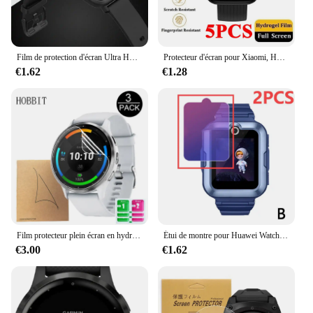
Film de protection d'écran Ultra HD TPU, 10 pièces, haute qualité, couverture complète, antidéflagrant, pour accessoires de montre intelligente Amazfit Bip
Protecteur d'écran pour Xiaomi, Huami Amazfit Bip 5 U BIT PACE S Lite GTS 2 3 2e GTS4 Mini POP Pro GTS 4, film TPU à couverture complète, 5 pièces
€1.62
€1.28
Film protecteur plein écran en hydrogel TPU pour Garmin Venu 3S 3 Venu3 Venu3S, film souple, film anti-rayures, pas de verre, 3 pièces
Étui de montre pour Huawei Watch KIDS 4 PRO, coque TPU PC, protection d'écran, lentille résistante aux rayures, film Guatemala
€3.00
€1.62