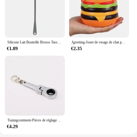
Silicone Lait Bouteille Brosse Tasse Épurateur Verre Nettoyant Longue Poignée Boisson Bouteille Propre Brosse Cuisine Outil De Nettoyage
Jgreeting-Jouet de visage de chat pour enfants, Burger Squishy, Squishy, Doux parfumé, Slow Rising Squeeze, Souligné, Instituts, Bébé, Cadeau de Noël, JxPU
€1.89
€2.35
Tuningcontinent-Pièces de réglage automatique de voiture JDM, porte-clés à cliquet, porte-clés en métal, porte-clés, 10mm
€4.29