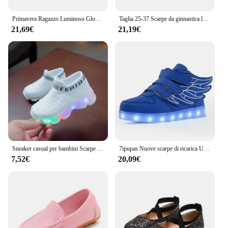
Primavera Ragazzo Luminoso Glowing Sneakers Uomo Donna Ragazza Bambini Scarpe luminose a LED Bambini Lampeggianti Adulti Ricarica USB Scarpe in fibra ottica
Taglia 25-37 Scarpe da ginnastica luminose per bambini per ragazze dei ragazzi Scarpe da ginnastica a led con suola luminosa Scarpe illuminate Scarpe da ginnastica luminose per bambini
21,69€
21,19€
Sneaker casual per bambini Scarpe per bambini per ragazza Scarpe leggere a LED Scarpe sportive Calzini luminosi Scarpe comode per bambini piccoli Scarpe da tennis
7ipupas Nuove scarpe di ricarica USB 25-35 scarpe luminose ala led scarpe ragazzi e ragazze tendenza moda 7 colori sneakers luminose
7,52€
20,09€