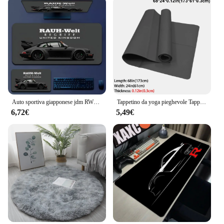
Auto sportiva giapponese jdm RWB 911 964 933 Anime Mousepad Boy Pad Tappetino per mouse in gomma naturale Tappetino da scrivania Dimensioni per Gameing World of Tanks C
Tappetino da yoga pieghevole Tappetino per esercizi fitness da viaggio pieghevole EVA ecologico Spessore 3 mm/4 mm per yoga, pilates e allenamenti sul pavimento
6,72€
5,49€