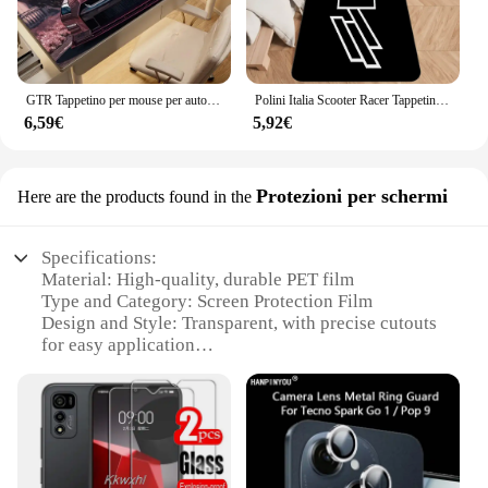
GTR Tappetino per mouse per auto sportiva Accessori da gioco Tastiera per giocatori da ufficio Tappetino da scrivania antiscivolo per laptop Tappetino per mouse grande fiore di ciliegio rosa
Polini Italia Scooter Racer Tappetino con stampa grafica zerbino in flanella per bagno cucina ingresso tappeto decorazioni per la casa
6,59€
5,92€
Protezioni per schermi
Here are the products found in the
Specifications:
Material: High-quality, durable PET film
Type and Category: Screen Protection Film
Design and Style: Transparent, with precise cutouts
for easy application
Usage and Purpose: Ideal for repairing and
protecting smartphone screens
Performance and Property: Highly adhesive,
scratch-resistant, and bubble-free
Parts and Accessories: Includes a set of screen
protector films