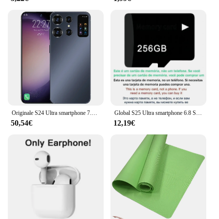
Originale S24 Ultra smartphone 7.0HD schermo 16G + 1T 7000Mah Android13 cellulare Dual Sim Face sbloccato 5G cellulare NFC
Global S25 Ultra smartphone 6.8 Schermo HD 16G + 1T 6800mAh Android14 Celulare 5G Dual Sim Face Sbloccato Telefono cellulare originale
50,54€
12,19€