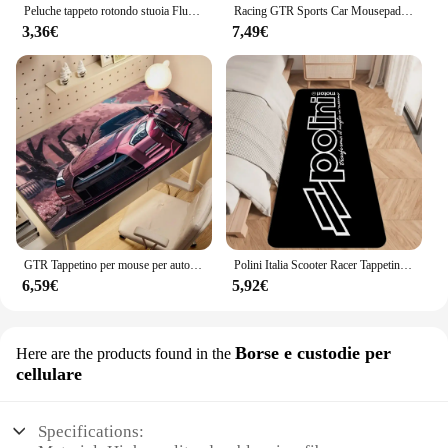
Peluche tappeto rotondo stuoia Fluff tappeto bianco per soggiorno morbido arredamento per la casa camera da letto decorazione salone tappeto a pelo spesso 40/60cm
Racing GTR Sports Car Mousepad Cartoon Lockedge Large Gaming Mouse Pad Computer Gamer tastiera Mouse Mat Desk per PC Desk Pad
3,36€
7,49€
GTR Tappetino per mouse per auto sportiva Accessori da gioco Tastiera per giocatori da ufficio Tappetino da scrivania antiscivolo per laptop Tappetino per mouse grande fiore di ciliegio rosa
Polini Italia Scooter Racer Tappetino con stampa grafica zerbino in flanella per bagno cucina ingresso tappeto decorazioni per la casa
6,59€
5,92€
Borse e custodie per
Here are the products found in the
cellulare
Specifications: