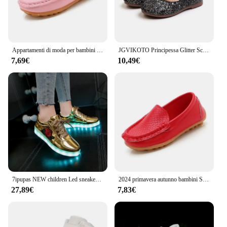
Appartamenti di moda per bambini Casual comodi in pelle PU Slip On scarpe ragazzi ragazze bambini caramelle 10 colori mocassini mocassini tutte le dimensioni
JGVIKOTO Principessa Glitter Scarpe di Cuoio Delle Ragazze Morbida E Confortevole Lucido Paillettes Scarpe Per Bambini Dolce Vestito Da Cerimonia Nuziale Del Partito Appartamenti 26-35
7,69€
10,49€
7ipupas NEW children Led sneakers ricarica USB bambini LED scarpe dorate luminose ragazzi ragazze di sneakers colorate lampeggianti
2024 primavera autunno bambini Slip-on scarpe ragazze mocassini morbida pelle PU scarpe eleganti ragazzi mocassini caramelle Colords bambini Sneakers
27,89€
7,83€