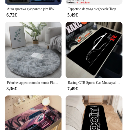
Auto sportiva giapponese jdm RWB 911 964 933 Anime Mousepad Boy Pad Tappetino per mouse in gomma naturale Tappetino da scrivania Dimensioni per Gameing World of Tanks C
Tappetino da yoga pieghevole Tappetino per esercizi fitness da viaggio pieghevole EVA ecologico Spessore 3 mm/4 mm per yoga, pilates e allenamenti sul pavimento
6,72€
5,49€
Peluche tappeto rotondo stuoia Fluff tappeto bianco per soggiorno morbido arredamento per la casa camera da letto decorazione salone tappeto a pelo spesso 40/60cm
Racing GTR Sports Car Mousepad Cartoon Lockedge Large Gaming Mouse Pad Computer Gamer tastiera Mouse Mat Desk per PC Desk Pad
3,36€
7,49€