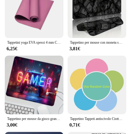
Tappetini yoga EVA spessi 4 mm Coperta antiscivolo per tappetino fitness sportivo per esercizi Yoga e pilates Tappetino per ginnastica Attrezzature per il fitness
Tappetino per mouse con moneta soldi Tappetini per mouse extra-large durevoli antiscivolo Nero Home Office 400x900 Tappetino da gioco Accessori da gioco Tappeto anime
6,25€
3,81€
Tappetino per mouse da gioco grande Tappetino da scrivania leggero nero Base in gomma antiscivolo Design per console di gioco Tappetino da scrivania Gamers Accessori da gioco per ufficio
Tappetino Tappeti antiscivolo Ciottoli in rilievo Bagno nel lavabo Vasca da bagno Tappeto da pavimento laterale Doccia Zerbino Memory Foam
3,00€
0,71€