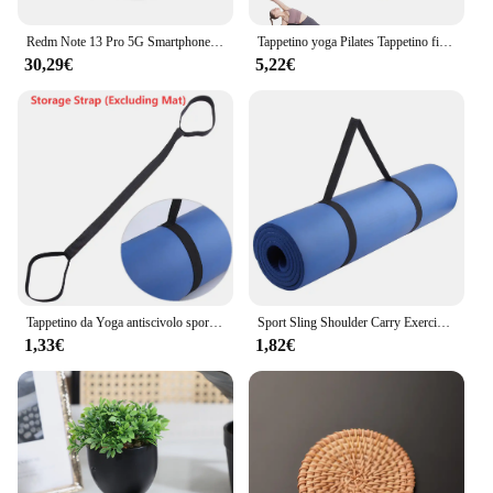
Redm Note 13 Pro 5G Smartphone 7.3'' Schermo intero 8000mAh Batteria 4G/5G Dual SIM Versione globale - Telefono Android originale, Marca N
Tappetino yoga Pilates Tappetino fitness 3/4/6mm di spessore Cuscino yoga antiscivolo Tappetino per esercizi fitness da viaggio per donna Allenamento sul pavimento della palestra a casa
30,29€
5,22€
Tappetino da Yoga antiscivolo sport Fitness EVA 1/0, 6CM di spessore tappetino da Yoga per esercizi Yoga e Pilates tappetino da ginnastica con fasciatura
Sport Sling Shoulder Carry Exercise Yoga Mat Band elasticizzato regolabile per il trasporto di attrezzature per il Fitness da palestra a casa
1,33€
1,82€