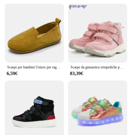
Scarpe per bambini Unisex per ragazzi ragazze mocassini Slip-on Sneakers Casual per bambini tinta unita morbidi bambini ragazzi appartamenti mocassini 4 colori
Scarpe da ginnastica ortopediche per ragazzi e ragazze con supporto per l'arco plantare Calzature con soletta correttiva Princepard Autunno Primavera Sport Scarpe casual da corsa
6,59€
83,39€