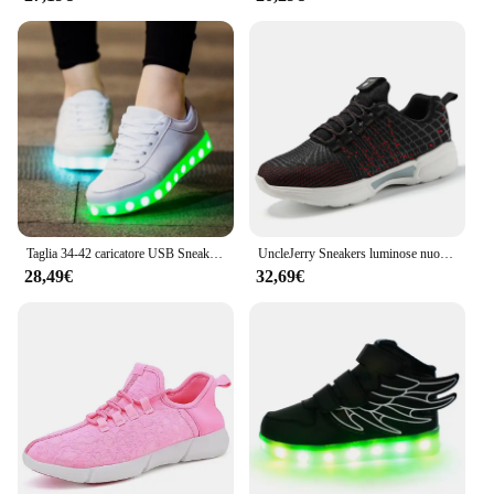
Taglia 34-42 caricatore USB Sneakers incandescenti ragazzi pantofole a LED Sneakers luminose ragazze scarpe traspiranti bambini scarpe Casual a Led
UncleJerry Sneakers luminose nuove scarpe in fibra ottica per donna uomo ragazzi ragazze scarpe ricaricabili USB per regalo di natale
28,49€
32,69€