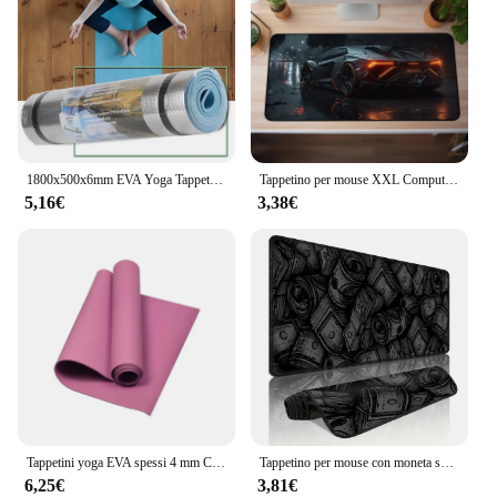
1800x500x6mm EVA Yoga Tappetino per esercizi Tappetino da campeggio per picnic all'aperto a prova d'umidità Tappetini per yoga Body Building Palestra Accessori per il fitness
Tappetino per mouse XXL Computer di casa Nuovi tappetini per mouse Tappetini per scrivania Tappetino per tastiera Cool Car Laptop Tappetino per mouse morbido antiscivolo per ufficio
5,16€
3,38€
Tappetini yoga EVA spessi 4 mm Coperta antiscivolo per tappetino fitness sportivo per esercizi Yoga e pilates Tappetino per ginnastica Attrezzature per il fitness
Tappetino per mouse con moneta soldi Tappetini per mouse extra-large durevoli antiscivolo Nero Home Office 400x900 Tappetino da gioco Accessori da gioco Tappeto anime
6,25€
3,81€