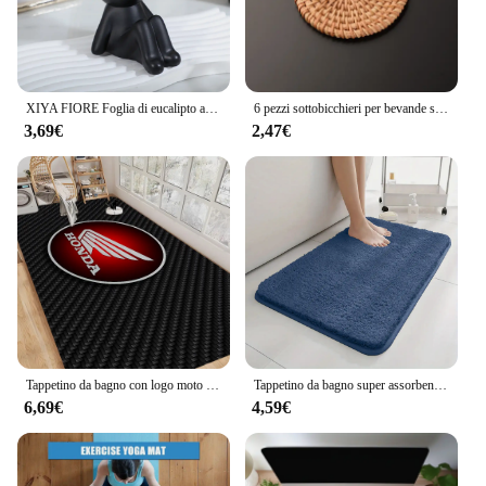
XIYA FIORE Foglia di eucalipto artificiale Pianta in vaso Vaso di personaggi in miniatura nero Materiale PE all'ingrosso per la decorazione domestica
6 pezzi sottobicchieri per bevande set per accessori per il tè Kungfu stoviglie rotonde tovaglietta piatto tappetino in rattan tessuto tazza diametro 8 cm
3,69€
2,47€
Tappetino da bagno con logo moto 3D HRC HONDA Camera dei bambini Decorazione camera da letto Balcone Zerbino antiscivolo Soggiorno Tappeto di benvenuto
Tappetino da bagno super assorbente per acqua Tappetino da bagno antiscivolo Tappetino da bagno Tappetino per capelli lunghi Tappetino per porta della camera da letto Decorazione della casa
6,69€
4,59€