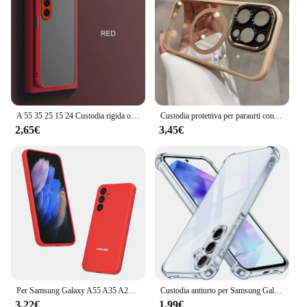
repair tools, making it an attractive option for
businesses looking to offer a comprehensive repair
service to their customers. The TAPETTINO PER
RIPARAZIONE SMARTPHONE is not just a
product; it's a solution that caters to the needs of
professionals and individuals alike.
A 55 35 25 15 24 Custodia rigida opaca per Samsung Galaxy A55 A35 A25 A15 A24 A14 A54 A34 A05s 4g 5g Cover posteriore satinata in silicone 34 54
Custodia protettiva per paraurti con lente magnetica in metallo di lusso per iPhone 16 15 14 13 12 11 Pro Max 16 Plus Cover rigida trasparente con ricarica wireless
2,65€
3,45€
Per Samsung Galaxy A55 A35 A25 A15 A05S A04S Custodia Cover posteriore in silicone liquido per A54 A34 A24 A14 A23 Coque protettiva
Custodia antiurto per Samsung Galaxy A55 A54 5G A15 A35 A25 A34 A14 A24 A33 A53 A13 A32 A73 A52 A51 A12 A16 Cover trasparente per telefono
3,22€
1,99€