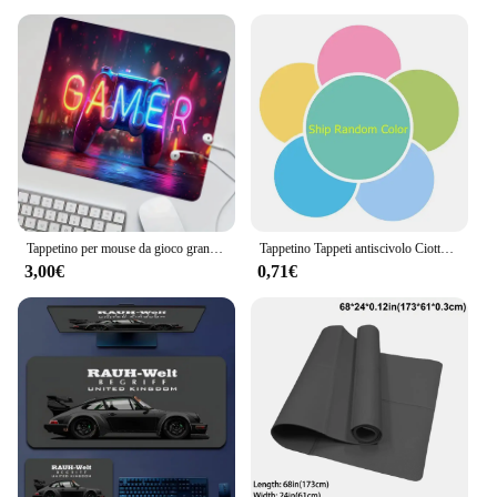
Tappetino per mouse da gioco grande Tappetino da scrivania leggero nero Base in gomma antiscivolo Design per console di gioco Tappetino da scrivania Gamers Accessori da gioco per ufficio
Tappetino Tappeti antiscivolo Ciottoli in rilievo Bagno nel lavabo Vasca da bagno Tappeto da pavimento laterale Doccia Zerbino Memory Foam
3,00€
0,71€