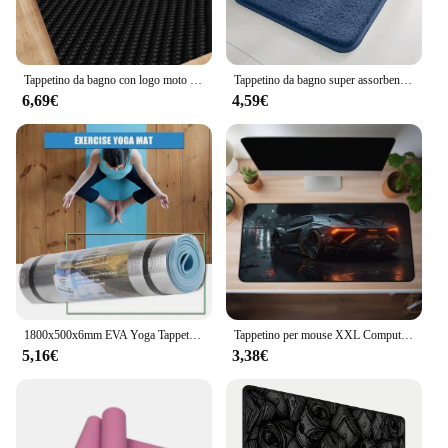
Tappetino da bagno con logo moto 3D HRC HONDA Camera dei bambini Decorazione camera da letto Balcone Zerbino antiscivolo Soggiorno Tappeto di benvenuto
Tappetino da bagno super assorbente per acqua Tappetino da bagno antiscivolo Tappetino da bagno Tappetino per capelli lunghi Tappetino per porta della camera da letto Decorazione della casa
6,69€
4,59€
1800x500x6mm EVA Yoga Tappetino per esercizi Tappetino da campeggio per picnic all'aperto a prova d'umidità Tappetini per yoga Body Building Palestra Accessori per il fitness
Tappetino per mouse XXL Computer di casa Nuovi tappetini per mouse Tappetini per scrivania Tappetino per tastiera Cool Car Laptop Tappetino per mouse morbido antiscivolo per ufficio
5,16€
3,38€