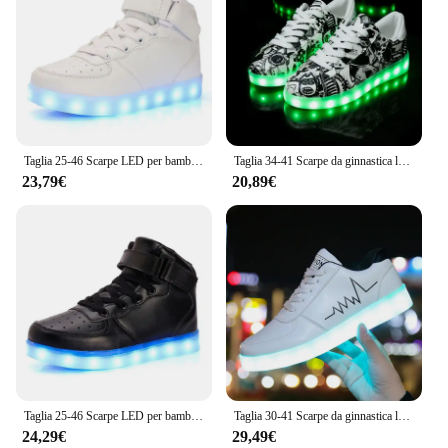
Taglia 25-46 Scarpe LED per bambini Pantofole a LED per bambini e adulti Feminino tenis Ragazzi Ragazze Sneakers luminose con luci luminose
Taglia 34-41 Scarpe da ginnastica luminose per bambini con scarpe leggere Scarpe da ginnastica luminose per ragazzi e ragazze con suola luminosa per bambini retroilluminata
23,79€
20,89€
Taglia 25-46 Scarpe LED per bambini Ragazzi Ragazze Sneakers luminose con luci Pantofole LED luminose per bambini e adulti Feminino tenis
Taglia 30-41 Scarpe da ginnastica luminose per bambini Ragazzi Ragazze Scarpe luminose con suola illuminata Pantofole a LED illuminate per bambini con ricarica USB
24,29€
29,49€