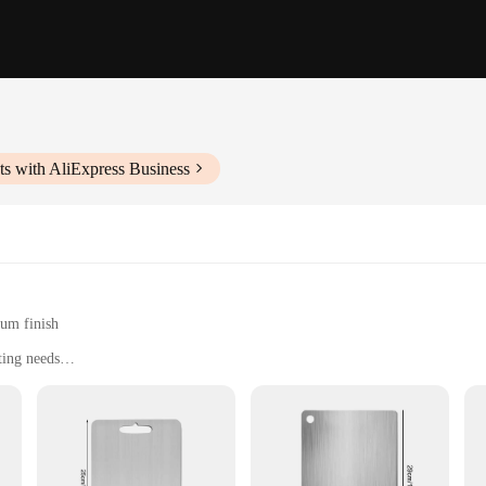
s with AliExpress Business
ium finish
tting needs
longevity and ease of use
nhanced functionality
kitchen design and functionality. Crafted from high-grade titanium, this cuttin
ven after prolonged use. Its sleek, modern design with a titanium finish not onl