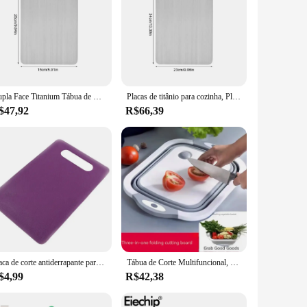
Dupla Face Titanium Tábua de Corte, Leve, Durável Placa de Cozinha, Bloco de Corte, Fácil de Limpar, Casa, Exterior, Camping, Piquenique
Placas de titânio para cozinha, Placa de corte de aço inoxidável, Placa de corte dupla face Food Grade
$47,92
R$66,39
Placa de corte antiderrapante para corte vegetal, acessórios de cozinha
Tábua de Corte Multifuncional, Tábua de Corte Dobrável, Cesta Drenagem Conveniente e Simples, Suprimentos de Cozinha, Novo
$4,99
R$42,38