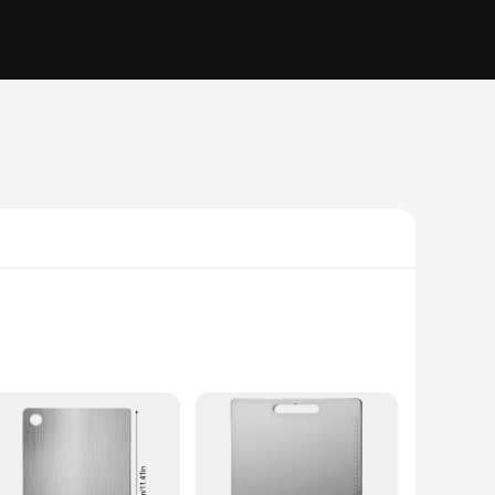
g board offers unparalleled durability and resistance to
y adds a touch of elegance to your kitchen but also makes it a