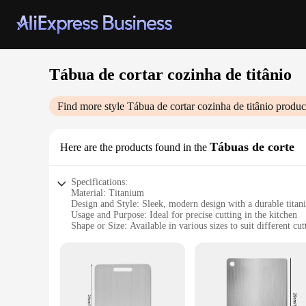
Tábua de cortar cozinha de titânio
Find more style
Tábua de cortar cozinha de titânio
product
Tábuas de corte
Here are the products found in the
Specifications:
Material: Titanium
Design and Style: Sleek, modern design with a durable titan
Usage and Purpose: Ideal for precise cutting in the kitchen
Shape or Size: Available in various sizes to suit different cu
Performance and Property: Lightweight yet robust, ensuring 
Parts and Accessories: Comes with a set of accessories for e
Features:
**Unmatched Durability and Elegance**
The Titanium Kitchen Cutting Board is a testament to modern 
corrosion, ensuring that it maintains its pristine condition e