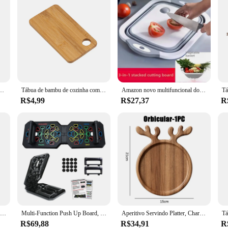
méstica, Tábua de Corte de Cozinha, Frutas e Legumes Antiderrapantes, 1Pc
Tábua de bambu de cozinha com furos, Mini tábuas de cortar frutas e vegetais, Placa de servir sólida espessada, Casa e Camping
Amazon novo multifuncional dobrável tábua de cortar suprimentos de cozinha pia lavagem bacia de vegetais cesta de drenagem material de plástico
R$4,99
R$27,37
R
Tábua de corte de titânio 304 aço inoxidável retangular dupla face cozinha blocos de cortar grau alimentício placa de amassar carne de frutas
Multi-Function Push Up Board, Push Up Bar, Push up Handles, Professional Home Workout, Equipamento de ginástica, Treinamento de força
Aperitivo Servindo Platter, Charcutaria Board, Bandeja decorativa do Natal, Sobremesa, Petiscos, Frutas, Cookies, Cozinha Suprimentos
R$69,88
R$34,91
R