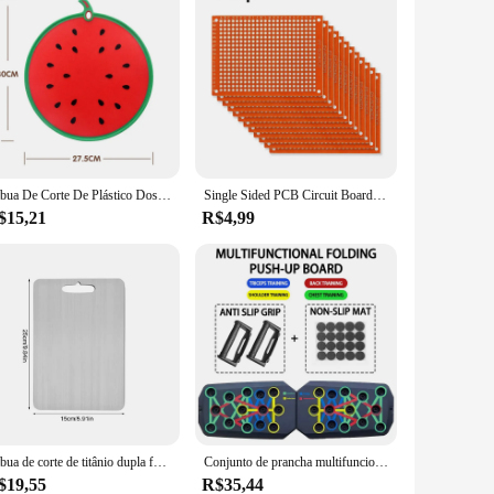
Tábua De Corte De Plástico Dos Desenhos Animados, Fruta, Melancia, Vegetal Em Forma De Limão, Piquenique De Cozinha Doméstica Segura, 1Pc
Single Sided PCB Circuit Board, Pão Protoboard Board, Universal Impresso, DIY Set, Amarelo, 5x7 cm, 10Pcs
$15,21
R$4,99
Tábua de corte de titânio dupla face tábua de cortar de cozinha de qualidade alimentar placa de corte portátil bandeja de servir para carne
Conjunto de prancha multifuncional portátil com alças, equipamento fitness dobrável para peito, abdômen, braços e costas, treinamento
$19,55
R$35,44