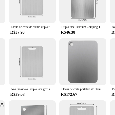
um Kitchen Cutting Board is designed to cater to all your cutting needs. Availab
ping vegetables. Its lightweight nature belies its robustness, making it a pleas
 it a versatile addition to your kitchen tools.
itânio para cozinha placa de corte de aço inoxidável 304 placa de corte de dupla face de grau alimentício
Tábua de corte de titânio dupla face, leve, durável, bloco de cortar, fácil de limpar, para acampamento ao ar livre, piquenique
Dupla face Titanium Camping Tábua de Corte, Tábua de Corte, aço inoxidável, Heavy Duty, Cozinha
R$37,93
R$46,38
R
tement piece that speaks to the discerning taste of both home cooks and commercia
urants, catering services, and wholesale suppliers. At the same time, its stylish 
ools or seeking a reliable product for your business, the Titanium Kitchen Cutt
de titânio grosso, 1.1mm, adequado para casa, cozinha, cozinhar, ao ar livre, camping, caminhadas, mochila
Aço inoxidável dupla face grossa tábua de cortar, 304 titânio placa de corte, produto comestível, carne, frutas, legumes
Placas de corte portáteis de titânio puro, Dupla face, Pendurado Tábua com borda lisa, Cozinha
R$39,08
R$172,67
R