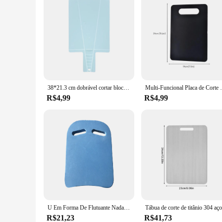
38*21.3 cm dobrável cortar blocos de alimentos de plástico vegetal placa de corte de carne multi-função casa cozinha ferramentas acessório
Multi-Funcional Placa de Corte PP Do
R$4,99
R$4,99
U Em Forma De Flutuante Nadar Aid, Placa De Espuma De Natação À Prova D' Água, Portátil Nadar Kick, Iniciantes Treinamento, Placa De água
R$21,23
R$41,73