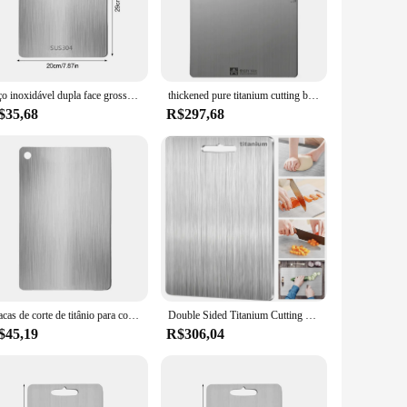
le in a variety of sizes, this cutting board can be tailored
ure to handle during food preparation. The set comes with
Aço inoxidável dupla face grossa tábua de cortar, 304 titânio placa de corte, produto comestível, carne, frutas, legumes
thickened pure titanium cutting board, household titanium alloy rolling surface and cutting board, vegetable cutting board
$35,68
R$297,68
l vendors. Its titanium construction ensures that it stands up
design and practicality make it a perfect gift for any kitchen
ing Board is the ultimate choice.
Placas de corte de titânio para cozinha, Placa de corte de aço inoxidável, Dupla face Food Grade Cutting Board, 304
Double Sided Titanium Cutting Mat, 2mm Espessura, 100% Puro, Cozinha, Borda, Higiene, Durabilidade, Mat
$45,19
R$306,04