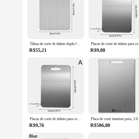
Tábua de corte de titânio dupla face de metal grande placa de corte fácil aderência placa de cozimento para bancada ferramenta de cozinha para frutas de carne
Placas de corte de 
R$55,21
R$9,88
Placas de corte de titânio para cozinha, Tábua de cortar dupla face, Esteira de corte de alimentos, Bandeja para cozinhar, Aço inoxidável 304
Placa de corte titanium pura, 3.
R$9,76
R$586,80