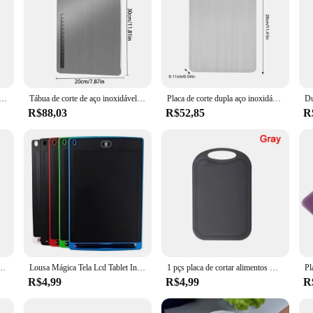
titânio para cozinha, Placa de corte de aço inoxidável, Dupla face Food Grade Cutting Board, 304
Tábua de corte de aço inoxidável espessada, aço de titânio, antibacteriana e à prova de mofo, tábua de corte doméstica 316
Placa de corte dupla aço inoxidável 304, titânio cozinha tábua de cortar, produto comestível, esteira de corte, tábua de corte portátil
R$88,03
R$52,85
R
0mm no tamanho, placa de corte vegetal, para o agregado familiar
Lousa Mágica Tela Lcd Tablet Infantil De Escrever E Desenhar Pintar Escrito 8.5 Polegadas
1 pçs placa de cortar alimentos mini antiderrapante cozinha carne frutas vegetais corte fatia corte
R$4,99
R$4,99
R