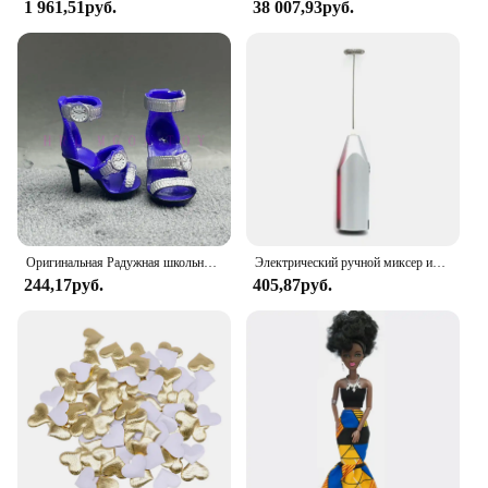
1 961,51руб.
38 007,93руб.
to a wide range of makeup items, from brushes to
palettes, and even skincare products. Its adaptable
nature makes it an excellent choice for both
personal and professional use. The set includes
multiple compartments that can be customized to
suit your specific needs, allowing you to store and
organize your beauty essentials in a way that suits
your workflow. Whether you're a makeup artist,
beauty enthusiast, or a professional looking to
streamline your beauty station, the Syntus Makeup
Organizer is the perfect choice.
Оригинальная Радужная школьная кукла, можно выбрать обувь, каблук, сапоги, игрушки для девочек «сделай сам»
Электрический ручной миксер из нержавеющей стали, Легкий Блендер для выпечки и приготовления пищи
244,17руб.
405,87руб.