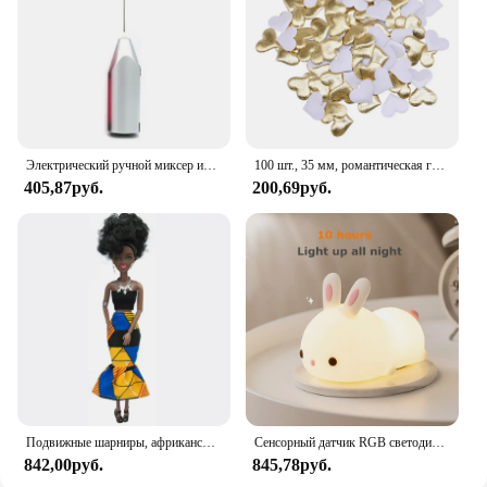
items, allowing you to quickly grab what you need
without any hassle. With its user-friendly features
and practical design, the Syntus Makeup Organizer
is not just a storage solution but a tool that enhances
your beauty routine.
Электрический ручной миксер из нержавеющей стали, Легкий Блендер для выпечки и приготовления пищи
100 шт., 35 мм, романтическая губка, атласная ткань, лепестки в форме сердца, свадебные конфетти, настольная кровать, лепестки в форме сердца, свадебное украшение на день Святого Валентина
405,87руб.
200,69руб.
Подвижные шарниры, африканская черная кукла для американских кукол, аксессуары, тело Nudy с одеждой для Барби, игрушка для девочки, ролевая детская игрушка, подарок
Сенсорный датчик RGB светодиодный ночник с кроликом, 16 цветов, USB перезаряжаемая силиконовая лампа в виде кролика для детей, детские игрушки, подарок на фестиваль
842,00руб.
845,78руб.