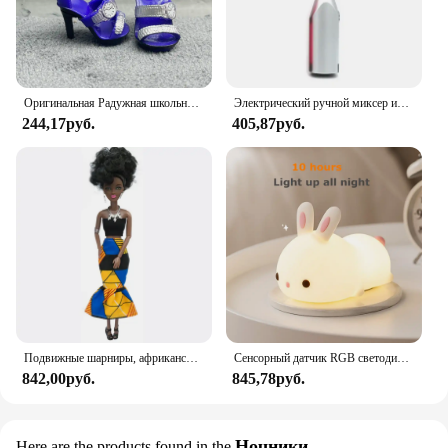
to offer a practical yet fashionable storage solution
to their customers.
Оригинальная Радужная школьная кукла, можно выбрать обувь, каблук, сапоги, игрушки для девочек «сделай сам»
Электрический ручной миксер из нержавеющей стали, Легкий Блендер для выпечки и приготовления пищи
244,17руб.
405,87руб.
Подвижные шарниры, африканская черная кукла для американских кукол, аксессуары, тело Nudy с одеждой для Барби, игрушка для девочки, ролевая детская игрушка, подарок
Сенсорный датчик RGB светодиодный ночник с кроликом, 16 цветов, USB перезаряжаемая силиконовая лампа в виде кролика для детей, детские игрушки, подарок на фестиваль
842,00руб.
845,78руб.
Ночники
Here are the products found in the