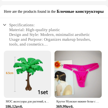
Блочные конструкторы
Here are the products found in the
Specifications:
Material: High-quality plastic
Design and Style: Modern, minimalist aesthetic
Usage and Purpose: Organizes makeup brushes,
tools, and cosmetics
Typical Adaptive Scenario: Vanity, dressing table,
bathroom counter
Shape or Size or Weight or Quantity: Versatile
modular design, expandable as needed
Performance and Property: Durable, easy-to-clean,
non-slip base
Features:
|Wholesale|Vendors|
**Optimized Organization for Beauty Enthusiasts**
MOC аксессуары для растений, кирпичи 3471 2435 6064 3778, городской дом, деревья, сосна, колючая кущ, зеленая трава, военные строительные кирпичи, игрушки
Крутое Мужское нижнее белье с пуговицами, сексуальное эротическое нижнее белье для мужчин, стринги для геев, Размеры M L XL
The Syntus Makeup Organizer is the ultimate
186,12руб.
369,99руб.
solution for those who value order and efficiency in