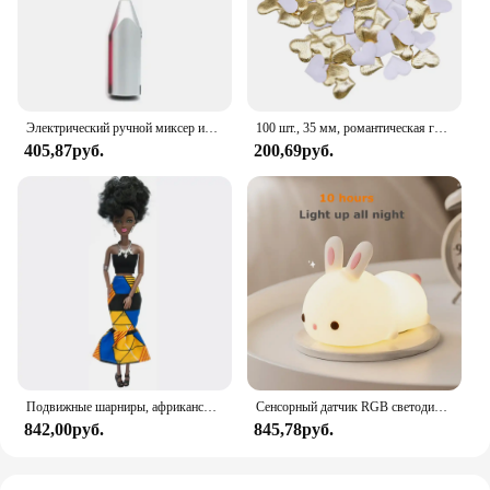
Электрический ручной миксер из нержавеющей стали, Легкий Блендер для выпечки и приготовления пищи
100 шт., 35 мм, романтическая губка, атласная ткань, лепестки в форме сердца, свадебные конфетти, настольная кровать, лепестки в форме сердца, свадебное украшение на день Святого Валентина
405,87руб.
200,69руб.
Подвижные шарниры, африканская черная кукла для американских кукол, аксессуары, тело Nudy с одеждой для Барби, игрушка для девочки, ролевая детская игрушка, подарок
Сенсорный датчик RGB светодиодный ночник с кроликом, 16 цветов, USB перезаряжаемая силиконовая лампа в виде кролика для детей, детские игрушки, подарок на фестиваль
842,00руб.
845,78руб.