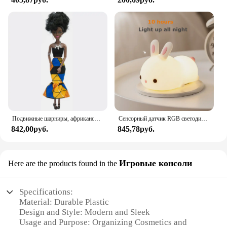
Подвижные шарниры, африканская черная кукла для американских кукол, аксессуары, тело Nudy с одеждой для Барби, игрушка для девочки, ролевая детская игрушка, подарок
Сенсорный датчик RGB светодиодный ночник с кроликом, 16 цветов, USB перезаряжаемая силиконовая лампа в виде кролика для детей, детские игрушки, подарок на фестиваль
842,00руб.
845,78руб.
Игровые консоли
Here are the products found in the
Specifications:
Material: Durable Plastic
Design and Style: Modern and Sleek
Usage and Purpose: Organizing Cosmetics and