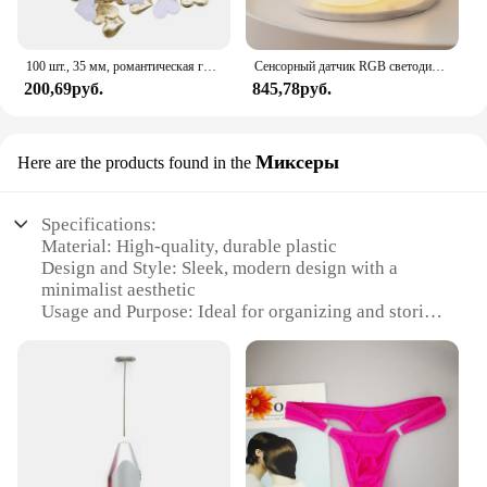
100 шт., 35 мм, романтическая губка, атласная ткань, лепестки в форме сердца, свадебные конфетти, настольная кровать, лепестки в форме сердца, свадебное украшение на день Святого Валентина
Сенсорный датчик RGB светодиодный ночник с кроликом, 16 цветов, USB перезаряжаемая силиконовая лампа в виде кролика для детей, детские игрушки, подарок на фестиваль
200,69руб.
845,78руб.
Миксеры
Here are the products found in the
Specifications:
Material: High-quality, durable plastic
Design and Style: Sleek, modern design with a
minimalist aesthetic
Usage and Purpose: Ideal for organizing and storing
makeup products
Performance and Property: Sturdy and easy to clean
Shape or Size or Weight or Quantity: Compact,
lightweight, and spacious
Parts and Accessories: Comes with a variety of
compartments for efficient organization
Features: