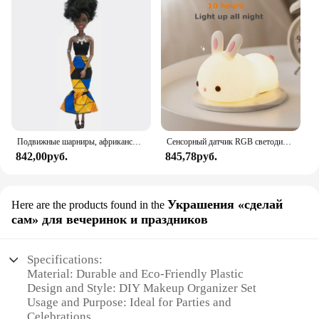
Подвижные шарниры, африканская черная кукла для американских кукол, аксессуары, тело Nudy с одеждой для Барби, игрушка для девочки, ролевая детская игрушка, подарок
Сенсорный датчик RGB светодиодный ночник с кроликом, 16 цветов, USB перезаряжаемая силиконовая лампа в виде кролика для детей, детские игрушки, подарок на фестиваль
842,00руб.
845,78руб.
Украшения «сделай
Here are the products found in the
сам» для вечеринок и праздников
Specifications:
Material: Durable and Eco-Friendly Plastic
Design and Style: DIY Makeup Organizer Set
Usage and Purpose: Ideal for Parties and
Celebrations