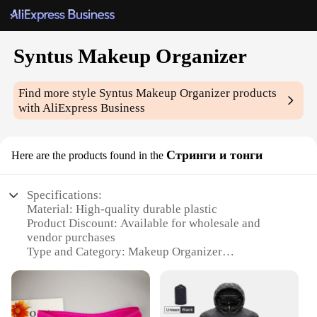
Syntus Makeup Organizer
Find more style
Syntus Makeup Organizer
products
with AliExpress Business
Стринги и тонги
Here are the products found in the
Specifications:
Material: High-quality durable plastic
Product Discount: Available for wholesale and
vendor purchases
Type and Category: Makeup Organizer
Design and Style: Sleek and modern design with a
stylish string and tanga appearance
Usage and Purpose: Ideal for organizing and storing
makeup products