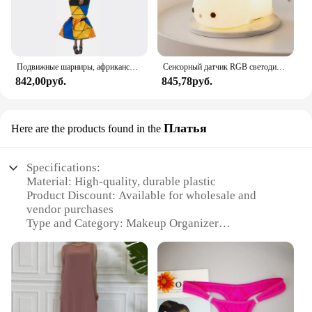
Подвижные шарниры, африканская черная кукла для американских кукол, аксессуары, тело Nudy с одеждой для Барби, игрушка для девочки, ролевая детская игрушка, подарок
Сенсорный датчик RGB светодиодный ночник с кроликом, 16 цветов, USB перезаряжаемая силиконовая лампа в виде кролика для детей, детские игрушки, подарок на фестиваль
842,00руб.
845,78руб.
Платья
Here are the products found in the
Specifications:
Material: High-quality, durable plastic
Product Discount: Available for wholesale and
vendor purchases
Type and Category: Makeup Organizer
Design and Style: Sleek, modern design with a focus
on functionality
Usage and Purpose: Ideal for organizing and
displaying makeup sets
Shape or Size or Weight or Quantity: Compact and
lightweight, perfect for various spaces